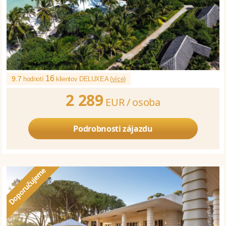
16
9.7
hodnotí
klientov DELUXEA (
více
)
2 289
EUR /
osoba
Podrobnosti zájazdu