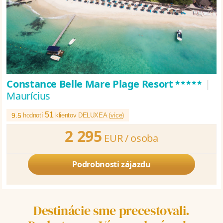
*****
Constance Belle Mare Plage Resort
|
Maurícius
51
9.5
hodnotí
klientov DELUXEA (
více
)
2 295
EUR /
osoba
Podrobnosti zájazdu
Destinácie sme precestovali.