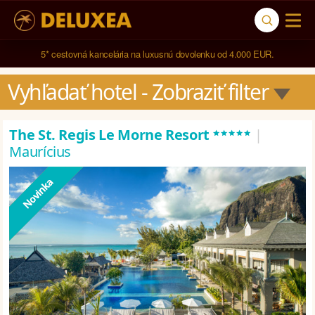
5* cestovná kancelária na luxusnú dovolenku od 4.000 EUR.
Vyhľadať hotel
 - Zobraziť filter
*****
The St. Regis Le Morne Resort
|
Maurícius