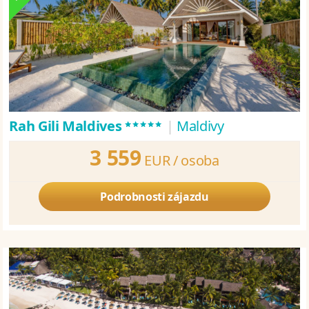
*****
Rah Gili Maldives
|
Maldivy
3 559
EUR /
osoba
Podrobnosti zájazdu