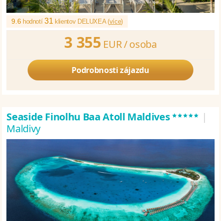
31
9.6
hodnotí
klientov DELUXEA (
více
)
3 355
EUR /
osoba
Podrobnosti zájazdu
*****
Seaside Finolhu Baa Atoll Maldives
|
Maldivy