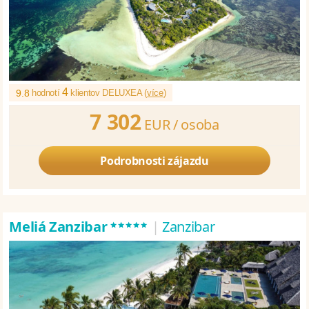
4
9.8
hodnotí
klientov DELUXEA (
více
)
7 302
EUR /
osoba
Podrobnosti zájazdu
*****
Meliá Zanzibar
|
Zanzibar