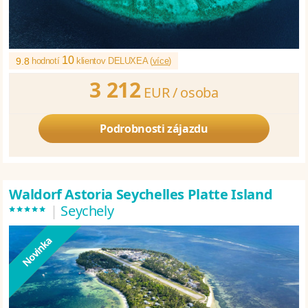
10
9.8
hodnotí
klientov DELUXEA (
více
)
3 212
EUR /
osoba
Podrobnosti zájazdu
Waldorf Astoria Seychelles Platte Island
*****
|
Seychely