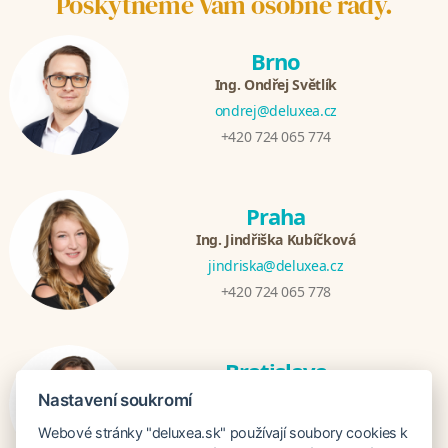
Poskytneme Vám osobné rady.
Brno
Ing. Ondřej Světlík
ondrej@deluxea.cz
+420 724 065 774
Praha
Ing. Jindřiška Kubíčková
jindriska@deluxea.cz
+420 724 065 778
Bratislava
Katarina Hutníková
Nastavení soukromí
katarina@deluxea.sk
Webové stránky "deluxea.sk" používají soubory cookies k
+421 948 759 074