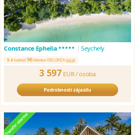
*****
Constance Ephelia
|
Seychely
96
9.4
hodnotí
klientov DELUXEA (
více
)
3 597
EUR /
osoba
Podrobnosti zájazdu