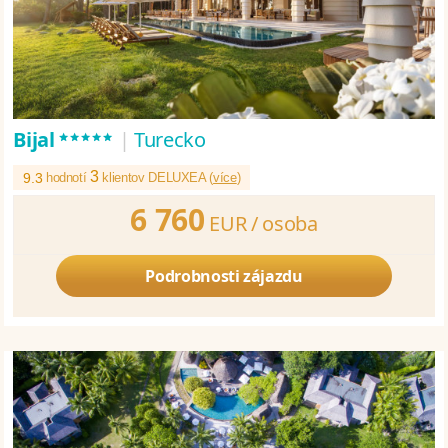
*****
Bijal
|
Turecko
3
9.3
hodnotí
klientov DELUXEA (
více
)
6 760
EUR /
osoba
Podrobnosti zájazdu