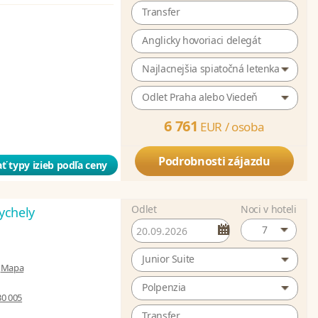
Transfer
Anglicky hovoriaci delegát
Najlacnejšia spiatočná letenka
Odlet Praha alebo Viedeň
6 761
EUR /
osoba
Podrobnosti zájazdu
ť typy izieb podľa ceny
Odlet
Noci v hoteli
ychely
7
Junior Suite
|
Mapa
Polpenzia
30 005
Transfer