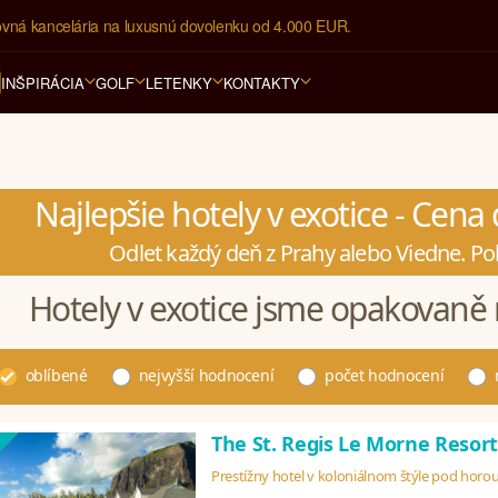
ovná kancelária na luxusnú dovolenku od 4.000 EUR.
INŠPIRÁCIA
GOLF
LETENKY
KONTAKTY
Najlepšie hotely v exotice - Cen
Odlet každý deň z Prahy alebo Viedne. Po
Hotely v exotice jsme opakovaně 
oblíbené
nejvyšší hodnocení
počet hodnocení
The St. Regis Le Morne Resor
Prestížny hotel v koloniálnom štýle pod horo