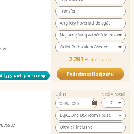
Transfer
Anglicky hovoriaci delegát
Najlacnejšia spiatočná letenka
Odlet Praha alebo Viedeň
enty
2 291
EUR /
osoba
Podrobnosti zájazdu
ť typy izieb podľa ceny
Odlet
Noci v hoteli
7
BIJAL One-Bedroom House
48 759 074
Ultra all inclusive