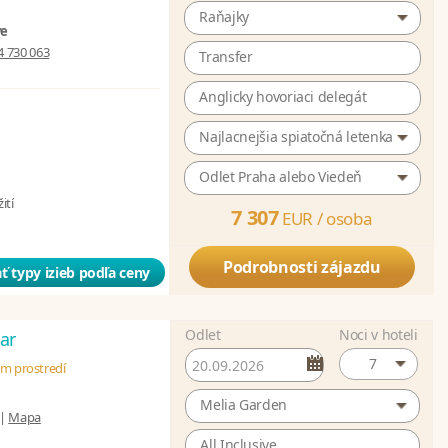
Raňajky
ve
4 730 063
Transfer
Anglicky hovoriaci delegát
Najlacnejšia spiatočná letenka
Odlet Praha alebo Viedeň
ití
7 307
EUR /
osoba
Podrobnosti zájazdu
ť typy izieb podľa ceny
Odlet
Noci v hoteli
ar
7
om prostredí
Melia Garden
|
Mapa
All Inclusive