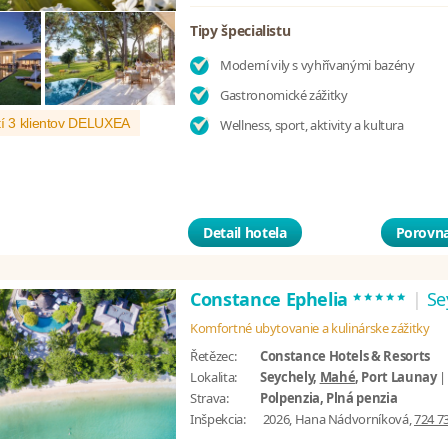
Tipy špecialistu
Moderní vily s vyhřívanými bazény
Gastronomické zážitky
í 3 klientov DELUXEA
Wellness, sport, aktivity a kultura
Detail hotela
Porovna
*****
Constance Ephelia
|
Se
Komfortné ubytovanie a kulinárske zážitky
Řetězec:
Constance Hotels & Resorts
Lokalita:
Seychely,
Mahé
, Port Launay
Strava:
Polpenzia, Plná penzia
Inšpekcia:
2026, Hana Nádvorníková,
724 7