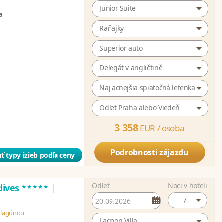
Junior Suite
a
Raňajky
Superior auto
Delegát v angličtině
Najlacnejšia spiatočná letenka
Odlet Praha alebo Viedeň
3 358
EUR /
osoba
Podrobnosti zájazdu
ť typy izieb podľa ceny
Odlet
Noci v hoteli
*****
dives
|
7
u lagúnou
Lagoon Villa