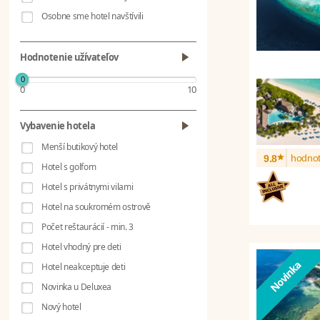
Osobne sme hotel navštívili
Hodnotenie užívateľov
0
0
10
Vybavenie hotela
Menší butikový hotel
*
hodnot
9.8
Hotel s golfom
Hotel s privátnymi vilami
Hotel na soukromém ostrově
Počet reštaurácií - min. 3
Hotel vhodný pre deti
Hotel neakceptuje deti
Novinka u Deluxea
Nový hotel