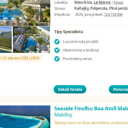
Lokalita:
Maurícius,
Le Morne
|
Mapa
Strava:
Raňajky, Polpenzia, Plná penzi
Inšpekcia:
2026, Jana Jirásek,
724 730 006
Tipy špecialistu
Luxusné suity pri pláži
Vlastné kino a knižnica
í 31 klientov DELUXEA
Prvotriedny servis
Detail hotela
Porovna
Seaside Finolhu Baa Atoll Mal
Maldivy
Štýlový rezort so živou atmosférou a úžasno