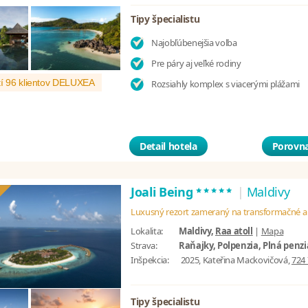
Tipy špecialistu
Najobľúbenejšia voľba
Pre páry aj veľké rodiny
í 96 klientov DELUXEA
Rozsiahly komplex s viacerými plážami
Detail hotela
Porovna
*****
Joali Being
|
Maldivy
Luxusný rezort zameraný na transformačné a
Lokalita:
Maldivy,
Raa atoll
|
Mapa
Strava:
Raňajky, Polpenzia, Plná penzi
Inšpekcia:
2025, Kateřina Mackovičová,
724 
Tipy špecialistu