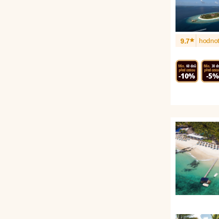
*
hodnot
9.7