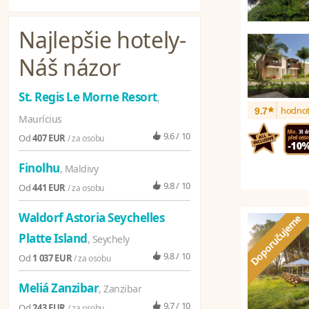
Najlepšie hotely
-
Náš názor
St. Regis Le Morne Resort
,
*
hodnot
9.7
Maurícius
9.6 / 10
Od
407 EUR
/ za osobu
Finolhu
, Maldivy
9.8 / 10
Od
441 EUR
/ za osobu
Waldorf Astoria Seychelles
Platte Island
, Seychely
9.8 / 10
Od
1 037 EUR
/ za osobu
Meliá Zanzibar
, Zanzibar
9.7 / 10
Od
243 EUR
/ za osobu