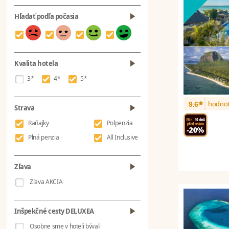
Hľadať podľa počasia
Kvalita hotela
3*
4*
5*
*
hodnot
9.6
Strava
Raňajky
Polpenzia
Plná penzia
All Inclusive
Zľava
Zľava AKCIA
Inšpekčné cesty DELUXEA
Osobne sme v hoteli bývali