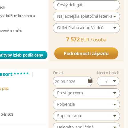
Český delegát
ách
mysl, kůži, mikrobiom a
Najlacnejšia spiatočná letenka
Odlet Praha alebo Viedeň
avené na míru
7 572
EUR /
osoba
Podrobnosti zájazdu
ť typy izieb podľa ceny
Odlet
Noci v hoteli
*****
Resort
|
7
a pláž
Prestige room
Polpenzia
 548 908
Superior auto
Delegát v angličtině