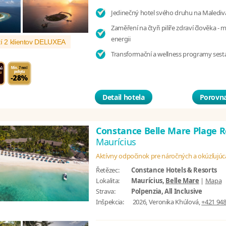
Jedinečný hotel svého druhu na Malediv
Zaměření na čtyři pilíře zdraví člověka - 
energii
í 2 klientov DELUXEA
Transformační a wellness programy sest
Detail hotela
Porovna
Constance Belle Mare Plage 
Maurícius
Aktívny odpočinok pre náročných a okúzľujúc
Řetězec:
Constance Hotels & Resorts
Lokalita:
Maurícius,
Belle Mare
|
Mapa
Strava:
Polpenzia, All Inclusive
Inšpekcia:
2026, Veronika Khúlová,
+421 948