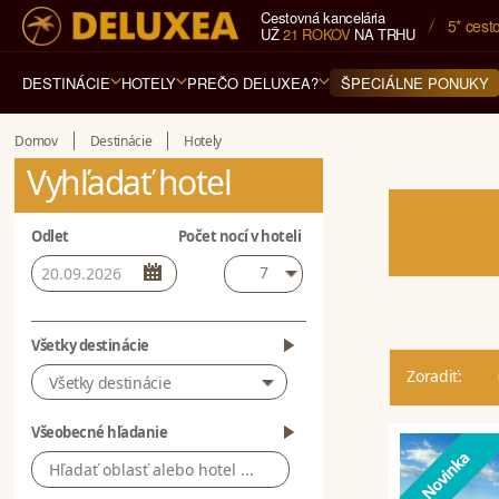
Cestovná kancelária
5* cest
UŽ
21 ROKOV
NA TRHU
DESTINÁCIE
HOTELY
PREČO DELUXEA?
ŠPECIÁLNE PONUKY
Domov
Destinácie
Hotely
Vyhľadať hotel
Odlet
Počet nocí v hoteli
7
Všetky destinácie
Zoradiť:
Všetky destinácie
Všeobecné hľadanie