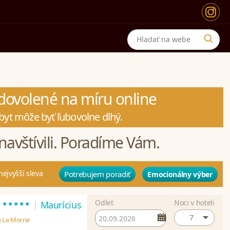
a dovolené na míru online
byt môže byť ľubovolne dlhý.
navštívili. Poradíme Vám.
nejvyšší sleva
Potrebujem poradiť
Emocionálny výber
Odlet
Noci v hoteli
*****
t
|
Maurícius
7
u Le Morne