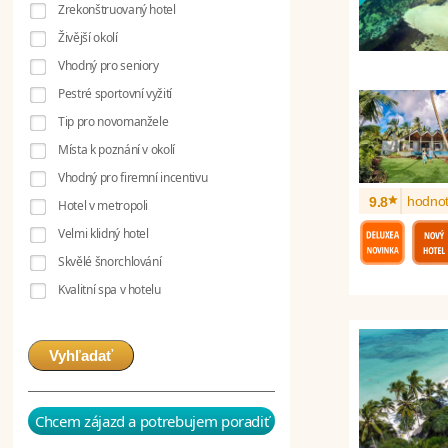
Zrekonštruovaný hotel
Živější okolí
Vhodný pro seniory
Pestré sportovní vyžití
Tip pro novomanžele
Místa k poznání v okolí
Vhodný pro firemní incentivu
*
hodnot
9.8
Hotel v metropoli
Velmi klidný hotel
Skvělé šnorchlování
Kvalitní spa v hotelu
Vyhľadať
Chcem zájazd a potrebujem poradiť