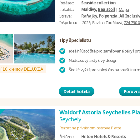
Řetězec:
Seaside collection
Lokalita:
Maldivy,
Baa atoll
|
Mapa
Strava:
Raňajky, Polpenzia, All Inclusi
Inšpekcia:
2025, Pavlína Zbořilová,
724 730 
Tipy špecialistu
Ideální útočiště pro zamilované páry i pr
Nadčasový a stylový design
í 10 klientov DELUXEA
Široké vyžití pro volný čas na souši i na 
Detail hotela
Porovna
Waldorf Astoria Seychelles Pl
Seychely
Rezort na privátnom ostrove Platte
Řetězec:
Hilton Hotels & Resorts