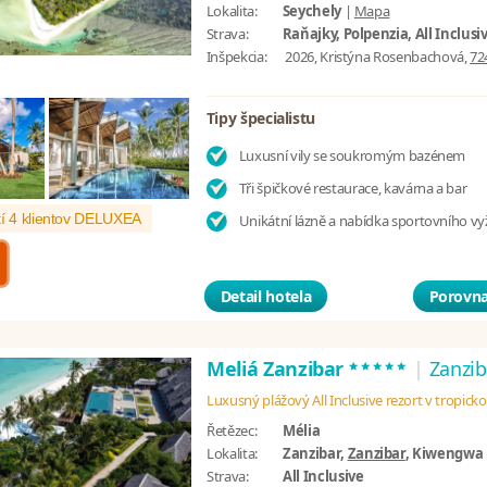
Lokalita:
Seychely
|
Mapa
Strava:
Raňajky, Polpenzia, All Inclusi
Inšpekcia:
2026, Kristýna Rosenbachová,
72
Tipy špecialistu
Luxusní vily se soukromým bazénem
Tři špičkové restaurace, kavárna a bar
í 4 klientov DELUXEA
Unikátní lázně a nabídka sportovního vyž
Detail hotela
Porovna
*****
Meliá Zanzibar
|
Zanzib
Luxusný plážový All Inclusive rezort v tropick
Řetězec:
Mélia
Lokalita:
Zanzibar,
Zanzibar
, Kiwengwa
Strava:
All Inclusive