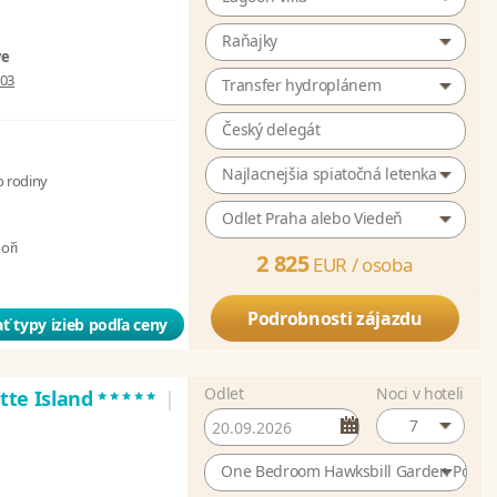
Raňajky
ve
003
Transfer hydroplánem
Český delegát
Najlacnejšia spiatočná letenka
o rodiny
Odlet Praha alebo Viedeň
moři
2 825
EUR /
osoba
Podrobnosti zájazdu
ť typy izieb podľa ceny
Odlet
Noci v hoteli
*****
atte Island
|
7
One Bedroom Hawksbill Garden Pool Vi