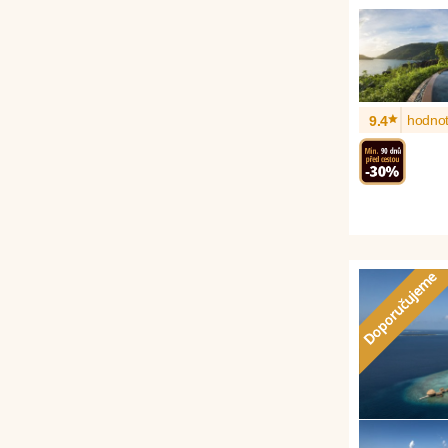
*
hodnot
9.4