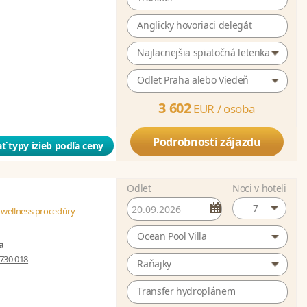
Anglicky hovoriaci delegát
Najlacnejšia spiatočná letenka
Odlet Praha alebo Viedeň
3 602
EUR /
osoba
Podrobnosti zájazdu
ť typy izieb podľa ceny
Odlet
Noci v hoteli
7
 wellness procedúry
Ocean Pool Villa
a
730 018
Raňajky
Transfer hydroplánem