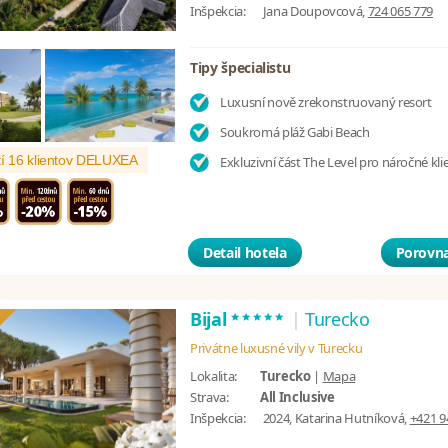
Inšpekcia:
Jana Doupovcová,
724 065 779
Tipy špecialistu
Luxusní nově zrekonstruovaný resort
Soukromá pláž Gabi Beach
í 16 klientov DELUXEA
Exkluzivní část The Level pro náročné kli
Detail hotela
Porovna
*****
Bijal
|
Turecko
Privátne luxusné vily v Turecku
Lokalita:
Turecko
|
Mapa
Strava:
All Inclusive
Inšpekcia:
2024, Katarina Hutníková,
+421 9