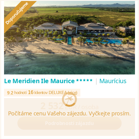
*****
Le Meridien Ile Maurice
|
Maurícius
16
9.2
hodnotí
klientov DELUXEA (
více
)
2 532
EUR /
osoba
Podrobnosti zájazdu