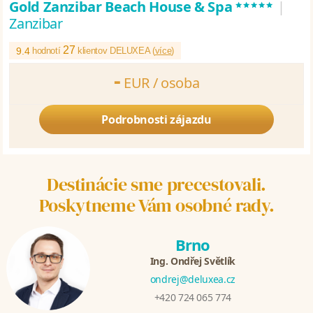
*****
Gold Zanzibar Beach House & Spa
|
Zanzibar
27
9.4
hodnotí
klientov DELUXEA (
více
)
-
EUR /
osoba
Počítáme cenu Vašeho zájezdu. Vyčkejte prosím.
Podrobnosti zájazdu
Destinácie sme precestovali.
Poskytneme Vám osobné rady.
Brno
Ing. Ondřej Světlík
ondrej@deluxea.cz
+420 724 065 774