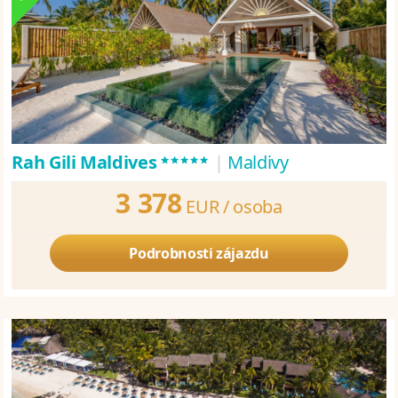
*****
Rah Gili Maldives
|
Maldivy
3 378
EUR /
osoba
Podrobnosti zájazdu