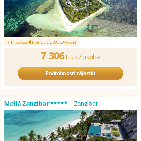
4
9.8
hodnotí
klientov DELUXEA (
více
)
7 306
EUR /
osoba
Podrobnosti zájazdu
*****
Meliá Zanzibar
|
Zanzibar