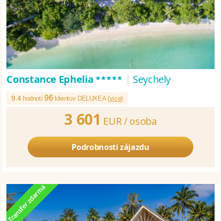
*****
Constance Ephelia
|
Seychely
96
9.4
hodnotí
klientov DELUXEA (
více
)
3 601
EUR /
osoba
Podrobnosti zájazdu