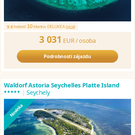
10
9.8
hodnotí
klientov DELUXEA (
více
)
3 031
EUR /
osoba
Podrobnosti zájazdu
Waldorf Astoria Seychelles Platte Island
*****
|
Seychely