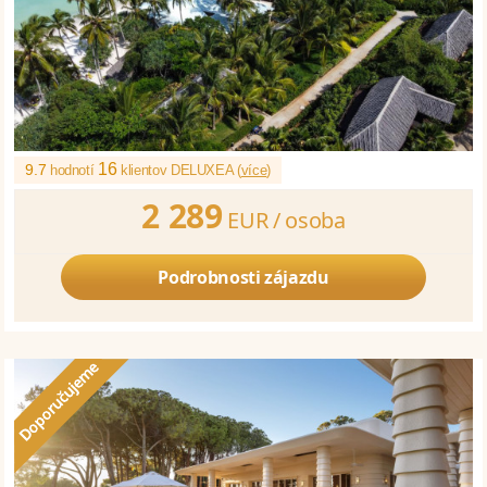
16
9.7
hodnotí
klientov DELUXEA (
více
)
2 289
EUR /
osoba
Podrobnosti zájazdu