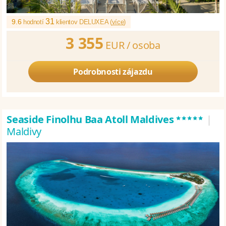
31
9.6
hodnotí
klientov DELUXEA (
více
)
3 355
EUR /
osoba
Podrobnosti zájazdu
*****
Seaside Finolhu Baa Atoll Maldives
|
Maldivy