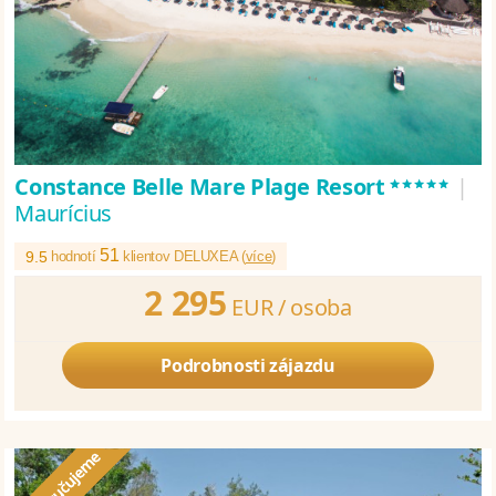
*****
Constance Belle Mare Plage Resort
|
Maurícius
51
9.5
hodnotí
klientov DELUXEA (
více
)
2 295
EUR /
osoba
Podrobnosti zájazdu