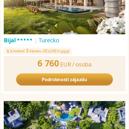
*****
Bijal
|
Turecko
3
9.3
hodnotí
klientov DELUXEA (
více
)
6 760
EUR /
osoba
Podrobnosti zájazdu