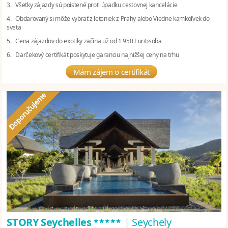
3. Všetky zájazdy sú poistené proti úpadku cestovnej kancelácie
4. Obdarovaný si môže vybrať z leteniek z Prahy alebo Viedne kamkoľvek do
sveta
5. Cena zájazdov do exotiky začína už od 1 950 Eur/osoba
6. Darčekový certifikát poskytuje garanciu najnižšej ceny na trhu
Mám zájem o certifikát
*****
STORY Seychelles
|
Seychely