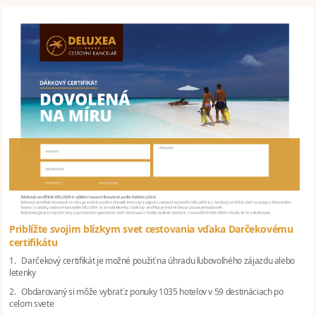
Priblížte svojim blízkym svet cestovania vďaka Darčekovému
certifikátu
1. Darčekový certifikát je možné použiť na úhradu ľubovoľného zájazdu alebo
letenky
2. Obdarovaný si môže vybrať z ponuky 1035 hotelov v 59 destináciach po
celom svete