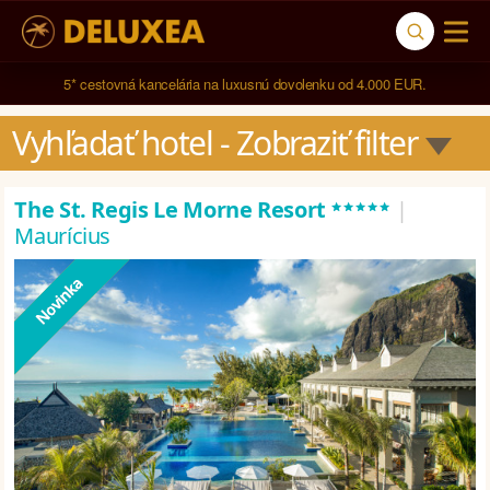
5* cestovná kancelária na luxusnú dovolenku od 4.000 EUR.
Vyhľadať hotel
 - Zobraziť filter
*****
The St. Regis Le Morne Resort
|
Maurícius