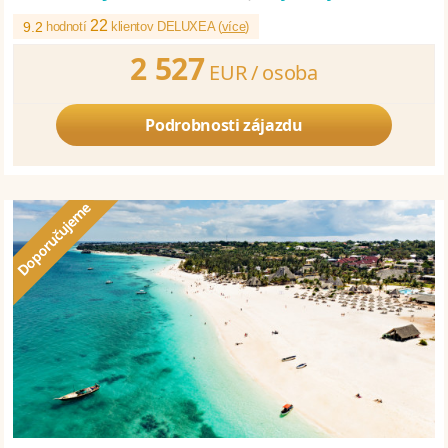
22
9.2
hodnotí
klientov DELUXEA (
více
)
2 527
EUR /
osoba
Podrobnosti zájazdu