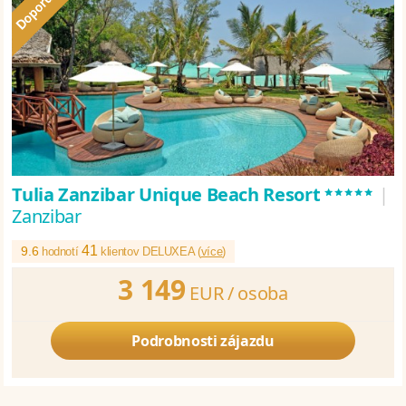
*****
Tulia Zanzibar Unique Beach Resort
|
Zanzibar
41
9.6
hodnotí
klientov DELUXEA (
více
)
3 149
EUR /
osoba
Podrobnosti zájazdu