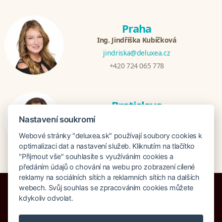
Praha
Ing. Jindřiška Kubíčková
jindriska@deluxea.cz
+420 724 065 778
Bratislava
Katarina Hutníková
Nastavení soukromí
katarina@deluxea.sk
Webové stránky "deluxea.sk" používají soubory cookies k
+421 948 759 074
optimalizaci dat a nastavení služeb. Kliknutím na tlačítko
"Přijmout vše" souhlasíte s využíváním cookies a
předáním údajů o chování na webu pro zobrazení cílené
reklamy na sociálních sítích a reklamních sítích na dalších
webech. Svůj souhlas se zpracováním cookies můžete
kdykoliv odvolat.
Poistenie proti úpadku 1 505 000 EUR