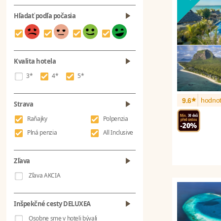
Hľadať podľa počasia
Kvalita hotela
3*
4*
5*
*
hodnot
9.6
Strava
Raňajky
Polpenzia
Plná penzia
All Inclusive
Zľava
Zľava AKCIA
Inšpekčné cesty DELUXEA
Osobne sme v hoteli bývali