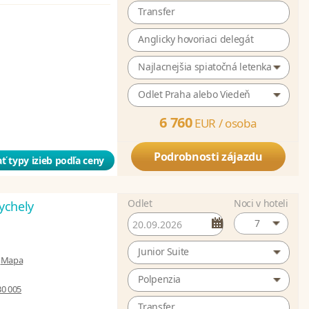
Transfer
Anglicky hovoriaci delegát
Najlacnejšia spiatočná letenka
Odlet Praha alebo Viedeň
6 760
EUR /
osoba
Podrobnosti zájazdu
ť typy izieb podľa ceny
Odlet
Noci v hoteli
ychely
7
Junior Suite
|
Mapa
Polpenzia
30 005
Transfer