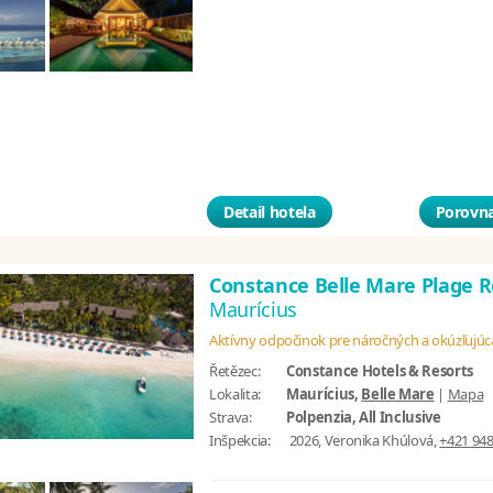
Detail hotela
Porovna
Constance Belle Mare Plage 
Maurícius
Aktívny odpočinok pre náročných a okúzľujúc
Řetězec:
Constance Hotels & Resorts
Lokalita:
Maurícius,
Belle Mare
|
Mapa
Strava:
Polpenzia, All Inclusive
Inšpekcia:
2026, Veronika Khúlová,
+421 948