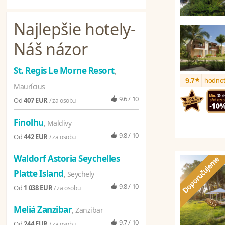
Najlepšie hotely
-
Náš názor
St. Regis Le Morne Resort
,
*
hodnot
9.7
Maurícius
9.6 / 10
Od
407 EUR
/ za osobu
Finolhu
, Maldivy
9.8 / 10
Od
442 EUR
/ za osobu
Waldorf Astoria Seychelles
Platte Island
, Seychely
9.8 / 10
Od
1 038 EUR
/ za osobu
Meliá Zanzibar
, Zanzibar
9.7 / 10
Od
244 EUR
/ za osobu