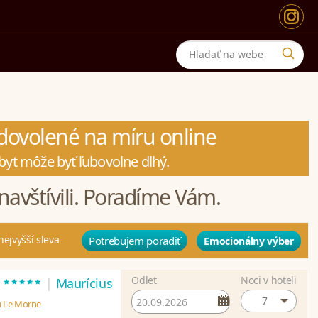
a dovolené na míru online
byt môže byť ľubovolne dlhý.
navštívili. Poradíme Vám.
nejvyšší sleva
Potrebujem poradiť
Emocionálny výber
Odlet
Noci v hoteli
*****
t
|
Maurícius
7
u Le Morne