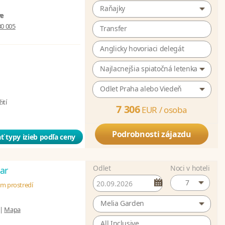
Raňajky
ve
30 005
Transfer
Anglicky hovoriaci delegát
Najlacnejšia spiatočná letenka
Odlet Praha alebo Viedeň
ití
7 306
EUR /
osoba
Podrobnosti zájazdu
ť typy izieb podľa ceny
Odlet
Noci v hoteli
ar
7
om prostredí
Melia Garden
|
Mapa
All Inclusive