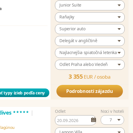
Junior Suite
a
Raňajky
Superior auto
Delegát v angličtině
Najlacnejšia spiatočná letenka
Odlet Praha alebo Viedeň
3 355
EUR /
osoba
Podrobnosti zájazdu
ť typy izieb podľa ceny
Odlet
Noci v hoteli
*****
dives
|
7
u lagúnou
Lagoon Villa