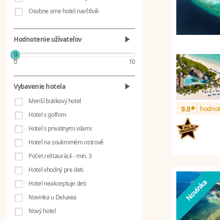
Osobne sme hotel navštívili
Hodnotenie užívateľov
0
0
10
Vybavenie hotela
Menší butikový hotel
*
hodnot
9.8
Hotel s golfom
Hotel s privátnymi vilami
Hotel na soukromém ostrově
Počet reštaurácií - min. 3
Hotel vhodný pre deti
Hotel neakceptuje deti
Novinka u Deluxea
Nový hotel