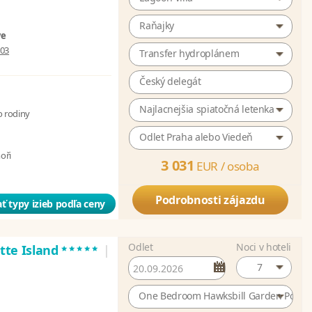
Raňajky
ve
003
Transfer hydroplánem
Český delegát
Najlacnejšia spiatočná letenka
o rodiny
Odlet Praha alebo Viedeň
moři
3 031
EUR /
osoba
Podrobnosti zájazdu
ť typy izieb podľa ceny
Odlet
Noci v hoteli
*****
atte Island
|
7
One Bedroom Hawksbill Garden Pool Vi