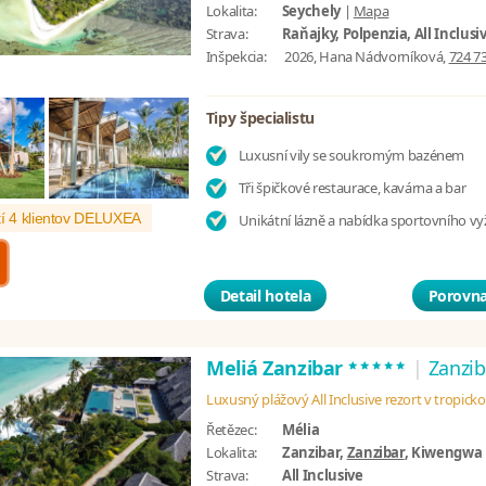
Lokalita:
Seychely
|
Mapa
Strava:
Raňajky, Polpenzia, All Inclusi
Inšpekcia:
2026, Hana Nádvorníková,
724 7
Tipy špecialistu
Luxusní vily se soukromým bazénem
Tři špičkové restaurace, kavárna a bar
í 4 klientov DELUXEA
Unikátní lázně a nabídka sportovního vyž
Detail hotela
Porovna
*****
Meliá Zanzibar
|
Zanzib
Luxusný plážový All Inclusive rezort v tropick
Řetězec:
Mélia
Lokalita:
Zanzibar,
Zanzibar
, Kiwengwa
Strava:
All Inclusive