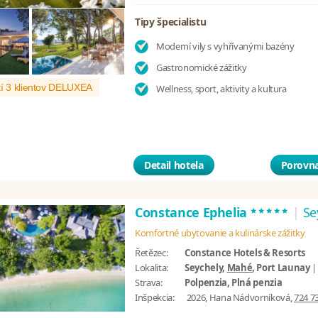
Tipy špecialistu
Moderní vily s vyhřívanými bazény
Gastronomické zážitky
í 3 klientov DELUXEA
Wellness, sport, aktivity a kultura
Detail hotela
Porovna
*****
Constance Ephelia
|
Se
Komfortné ubytovanie a kulinárske zážitky
Řetězec:
Constance Hotels & Resorts
Lokalita:
Seychely,
Mahé
, Port Launay
Strava:
Polpenzia, Plná penzia
Inšpekcia:
2026, Hana Nádvorníková,
724 7