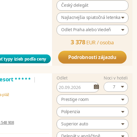
Český delegát
Najlacnejšia spiatočná letenka
Odlet Praha alebo Viedeň
3 378
EUR /
osoba
Podrobnosti zájazdu
ť typy izieb podľa ceny
Odlet
Noci v hoteli
*****
Resort
|
7
a pláž
Prestige room
Polpenzia
 548 908
Superior auto
Delegát v angličtině