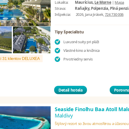
Lokalita:
Maurícius,
Le Morne
|
Mapa
Strava:
Raňajky, Polpenzia, Plná penzi
Inšpekcia:
2026, Jana Jirásek,
724 730 006
Tipy špecialistu
Luxusné suity pri pláži
Vlastné kino a knižnica
í 31 klientov DELUXEA
Prvotriedny servis
Detail hotela
Porovna
Seaside Finolhu Baa Atoll Mal
Maldivy
Štýlový rezort so živou atmosférou a úžasno