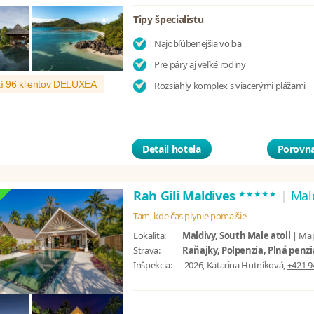
Tipy špecialistu
Najobľúbenejšia voľba
Pre páry aj veľké rodiny
í 96 klientov DELUXEA
Rozsiahly komplex s viacerými plážami
Detail hotela
Porovna
*****
Rah Gili Maldives
|
Mal
Tam, kde čas plynie pomalšie
Lokalita:
Maldivy,
South Male atoll
|
Ma
Strava:
Raňajky, Polpenzia, Plná penzia
Inšpekcia:
2026, Katarina Hutníková,
+421 9