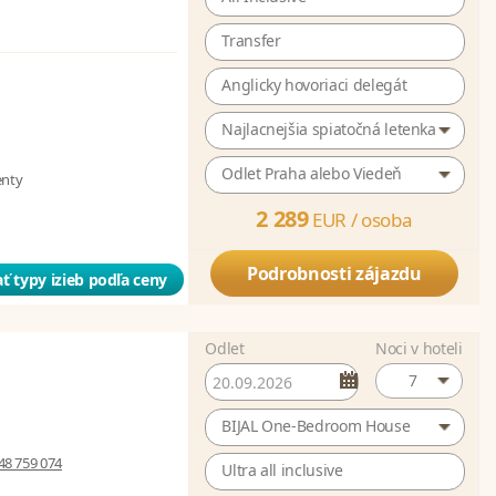
Transfer
Anglicky hovoriaci delegát
Najlacnejšia spiatočná letenka
Odlet Praha alebo Viedeň
enty
2 289
EUR /
osoba
Podrobnosti zájazdu
ť typy izieb podľa ceny
Odlet
Noci v hoteli
7
BIJAL One-Bedroom House
48 759 074
Ultra all inclusive