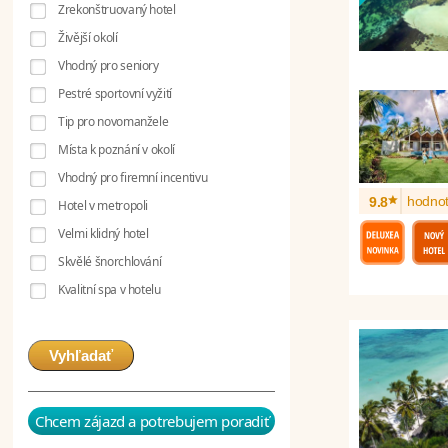
Zrekonštruovaný hotel
Živější okolí
Vhodný pro seniory
Pestré sportovní vyžití
Tip pro novomanžele
Místa k poznání v okolí
Vhodný pro firemní incentivu
*
hodnot
9.8
Hotel v metropoli
Velmi klidný hotel
Skvělé šnorchlování
Kvalitní spa v hotelu
Vyhľadať
Chcem zájazd a potrebujem poradiť