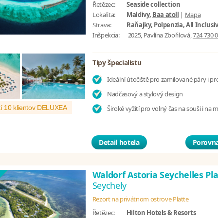
Řetězec:
Seaside collection
Lokalita:
Maldivy,
Baa atoll
|
Mapa
Strava:
Raňajky, Polpenzia, All Inclusi
Inšpekcia:
2025, Pavlína Zbořilová,
724 730 
Tipy špecialistu
Ideální útočiště pro zamilované páry i pr
Nadčasový a stylový design
í 10 klientov DELUXEA
Široké vyžití pro volný čas na souši i na 
Detail hotela
Porovna
Waldorf Astoria Seychelles Pl
Seychely
Rezort na privátnom ostrove Platte
Řetězec:
Hilton Hotels & Resorts