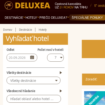
Cestovná kancelária
5* cest
UŽ
21 ROKOV
NA TRHU
DESTINÁCIE
HOTELY
PREČO DELUXEA?
ŠPECIÁLNE PONUKY
Domov
Destinácie
Hotely
Vyhľadať hotel
Odlet
Počet nocí v hoteli
7
Všetky destinácie
Zoradiť:
Všetky destinácie
Všeobecné hľadanie