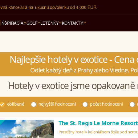
ovná kancelária na luxusnú dovolenku od 4.000 EUR.
INŠPIRÁCIA
GOLF
LETENKY
KONTAKTY
Najlepšie hotely v exotice - Cen
Odlet každý deň z Prahy alebo Viedne. Po
Hotely v exotice jsme opakovaně 
oblíbené
nejvyšší hodnocení
počet hodnocení
The St. Regis Le Morne Resor
Prestížny hotel v koloniálnom štýle pod horo