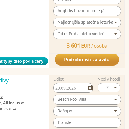
Anglicky hovoriaci delegát
Najlacnejšia spiatočná letenka
Odlet Praha alebo Viedeň
3 601
EUR /
osoba
Podrobnosti zájazdu
ť typy izieb podľa ceny
Odlet
Noci v hoteli
divy
7
pa
Beach Pool Villa
, All Inclusive
48 759 074
Raňajky
Transfer