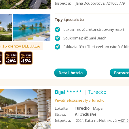
Inšpekcia:
Jana Doupovcová,
724 065 779
Tipy špecialistu
Luxusní nově zrekonstruovaný resort
Soukromá pláž Gabi Beach
í 16 klientov DELUXEA
Exkluzivní část The Level pro náročné kli
Detail hotela
Porovna
*****
Bijal
|
Turecko
Privátne luxusné vily v Turecku
Lokalita:
Turecko
|
Mapa
Strava:
All Inclusive
Inšpekcia:
2024, Katarina Hutníková,
+421 9