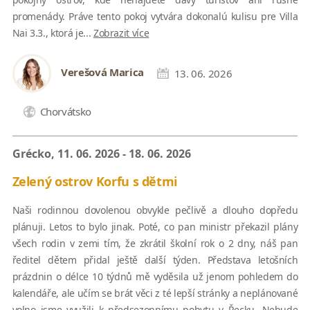
promenády. Práve tento pokoj vytvára dokonalú kulisu pre Villa
Nai 3.3., ktorá je...
Zobrazit více
Verešová Marica
13. 06. 2026
Chorvátsko
Grécko, 11. 06. 2026 - 18. 06. 2026
Zelený ostrov Korfu s dětmi
Naši rodinnou dovolenou obvykle pečlivě a dlouho dopředu
plánuji. Letos to bylo jinak. Poté, co pan ministr překazil plány
všech rodin v zemi tím, že zkrátil školní rok o 2 dny, náš pan
ředitel dětem přidal ještě další týden. Představa letošních
prázdnin o délce 10 týdnů mě vyděsila už jenom pohledem do
kalendáře, ale učím se brát věci z té lepší stránky a neplánované
volno jsme využili k předsezonnímu pobytu v Řecku. Nebude