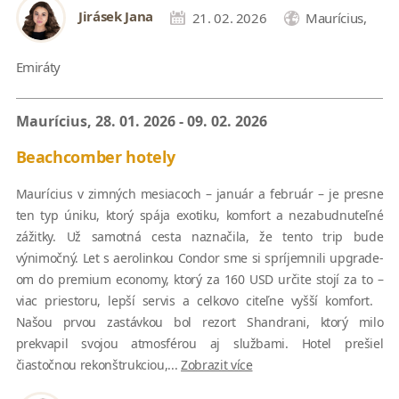
Jirásek Jana
21. 02. 2026
Maurícius,
Emiráty
Maurícius, 28. 01. 2026 - 09. 02. 2026
Beachcomber hotely
Maurícius v zimných mesiacoch – január a február – je presne
ten typ úniku, ktorý spája exotiku, komfort a nezabudnuteľné
zážitky. Už samotná cesta naznačila, že tento trip bude
výnimočný. Let s aerolinkou Condor sme si spríjemnili upgrade-
om do premium economy, ktorý za 160 USD určite stojí za to –
viac priestoru, lepší servis a celkovo citeľne vyšší komfort.
Našou prvou zastávkou bol rezort Shandrani, ktorý milo
prekvapil svojou atmosférou aj službami. Hotel prešiel
čiastočnou rekonštrukciou,...
Zobrazit více