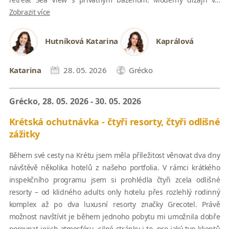
Zobrazit více
Hutníková Katarina
Kaprálová
Katarina
28. 05. 2026
Grécko
Grécko, 28. 05. 2026 - 30. 05. 2026
Krétská ochutnávka - čtyři resorty, čtyři odlišné
zážitky
Během své cesty na Krétu jsem měla příležitost věnovat dva dny
návštěvě několika hotelů z našeho portfolia. V rámci krátkého
inspekčního programu jsem si prohlédla čtyři zcela odlišné
resorty – od klidného adults only hotelu přes rozlehlý rodinný
komplex až po dva luxusní resorty značky Grecotel. Právě
možnost navštívit je během jednoho pobytu mi umožnila dobře
porovnat jejich atmosféru, silné stránky i to, pro jaký typ klientů