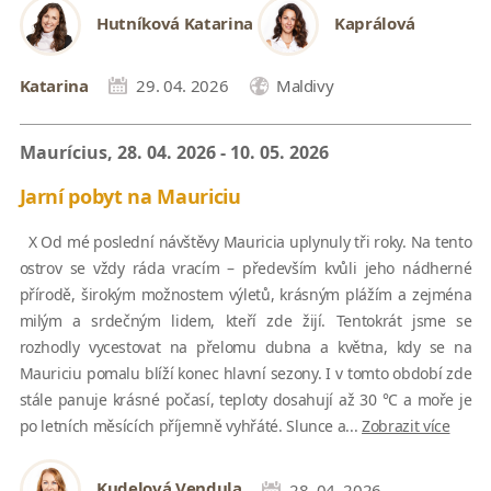
Hutníková Katarina
Kaprálová
Katarina
29. 04. 2026
Maldivy
Maurícius, 28. 04. 2026 - 10. 05. 2026
Jarní pobyt na Mauriciu
X Od mé poslední návštěvy Mauricia uplynuly tři roky. Na tento
ostrov se vždy ráda vracím – především kvůli jeho nádherné
přírodě, širokým možnostem výletů, krásným plážím a zejména
milým a srdečným lidem, kteří zde žijí. Tentokrát jsme se
rozhodly vycestovat na přelomu dubna a května, kdy se na
Mauriciu pomalu blíží konec hlavní sezony. I v tomto období zde
stále panuje krásné počasí, teploty dosahují až 30 °C a moře je
po letních měsících příjemně vyhřáté. Slunce a...
Zobrazit více
Kudelová Vendula
28. 04. 2026