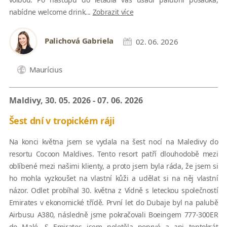
nabídne welcome drink...
Zobrazit více
Palichová Gabriela
02. 06. 2026
Maurícius
Maldivy, 30. 05. 2026 - 07. 06. 2026
Šest dní v tropickém ráji
Na konci května jsem se vydala na šest nocí na Maledivy do
resortu Cocoon Maldives. Tento resort patří dlouhodobě mezi
oblíbené mezi našimi klienty, a proto jsem byla ráda, že jsem si
ho mohla vyzkoušet na vlastní kůži a udělat si na něj vlastní
názor. Odlet probíhal 30. května z Vídně s leteckou společností
Emirates v ekonomické třídě. První let do Dubaje byl na palubě
Airbusu A380, následně jsme pokračovali Boeingem 777-300ER
do Malé. S Emirates jsem neletěla poprvé a ani tentokrát