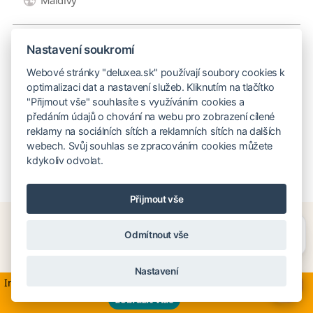
Maldivy
Nastavení soukromí
Webové stránky "deluxea.sk" používají soubory cookies k
optimalizaci dat a nastavení služeb. Kliknutím na tlačítko
"Přijmout vše" souhlasíte s využíváním cookies a
PRVNÍ
<
1
2
3
4
předáním údajů o chování na webu pro zobrazení cílené
5
6
7
8
9
10
11
reklamy na sociálních sítích a reklamních sítích na dalších
webech. Svůj souhlas se zpracováním cookies můžete
12
13
14
>
POSLEDNÍ
kdykoliv odvolat.
Přijmout vše
Destinácie sme precestovali.
Poskytneme Vám osobné rady.
Potřebujete poradit?
Zeptejte se našeho asistenta
Odmítnout vše
Chettyho
.
Brno
Nastavení
Informácie v súvislosti s aktuálnym dianím na Blízkom východe
Ing. Ondřej Světlík
×
zobraziť viac
ondrej@deluxea.cz