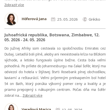
Zobrazit více
Höferová Jana
25. 05. 2026
Grécko
Juhoafrická republika, Botswana, Zimbabwe, 12.
05. 2026 - 24. 05. 2026
Do Južnej Afriky som cestovala so spoločnosťou Emirates cez
Dubaj. Lietadlá boli plné, akoby ani neexistovala kríza na Blízkom
východe, a letisko fungovalo úplne bežne. Cesta bola veľmi
pohodlná. Po prílete do Johannesburgu ma čakal šofér, ktorý ma
odviezol do hotela v štýlovej štvrti Rosebank plnej obchodíkov,
kaviarní a reštaurácií. Veľmi príjemným prekvapením bol hotel
54 on Bath, ktorý ponúka výborný pomer ceny a kvality a je
priamo prepojený s nákupným centrom. Počas dňa ma šofér
zobral na...
Zobrazit více
Verešová Marica
12. 05. 2026