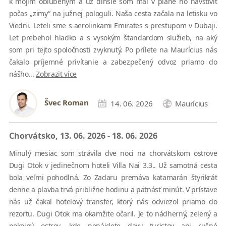
k mojím obľúbeným a už dlhšie som mal v pláne ho navštíviť
počas „zimy“ na južnej pologuli. Naša cesta začala na letisku vo
Viedni. Leteli sme s aerolinkami Emirates s prestupom v Dubaji.
Let prebehol hladko a s vysokým štandardom služieb, na aký
som pri tejto spoločnosti zvyknutý. Po prílete na Maurícius nás
čakalo príjemné privítanie a zabezpečený odvoz priamo do
nášho...
Zobrazit více
Švec Roman
14. 06. 2026
Maurícius
Chorvátsko, 13. 06. 2026 - 18. 06. 2026
Minulý mesiac som strávila dve noci na chorvátskom ostrove
Dugi Otok v jedinečnom hoteli Villa Nai 3.3.. Už samotná cesta
bola veľmi pohodlná. Zo Zadaru premáva katamarán štyrikrát
denne a plavba trvá približne hodinu a pätnásť minút. V prístave
nás už čakal hotelový transfer, ktorý nás odviezol priamo do
rezortu. Dugi Otok ma okamžite očaril. Je to nádherný, zelený a
pokojný ostrov, kde nenájdete davy turistov ani rušné