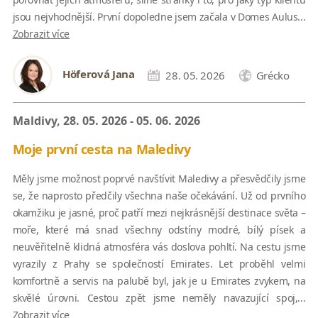
jsou nejvhodnější. První dopoledne jsem začala v Domes Aulus...
Zobrazit více
Höferová Jana
28. 05. 2026
Grécko
Maldivy, 28. 05. 2026 - 05. 06. 2026
Moje první cesta na Maledivy
Měly jsme možnost poprvé navštívit Maledivy a přesvědčily jsme
se, že naprosto předčily všechna naše očekávání. Už od prvního
okamžiku je jasné, proč patří mezi nejkrásnější destinace světa –
moře, které má snad všechny odstíny modré, bílý písek a
neuvěřitelně klidná atmosféra vás doslova pohltí. Na cestu jsme
vyrazily z Prahy se společností Emirates. Let proběhl velmi
komfortně a servis na palubě byl, jak je u Emirates zvykem, na
skvělé úrovni. Cestou zpět jsme neměly navazující spoj,...
Zobrazit více