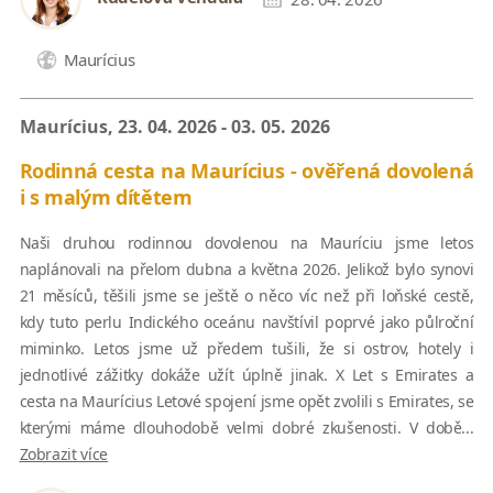
Maurícius
Maurícius, 23. 04. 2026 - 03. 05. 2026
Rodinná cesta na Maurícius - ověřená dovolená
i s malým dítětem
Naši druhou rodinnou dovolenou na Mauríciu jsme letos
naplánovali na přelom dubna a května 2026. Jelikož bylo synovi
21 měsíců, těšili jsme se ještě o něco víc než při loňské cestě,
kdy tuto perlu Indického oceánu navštívil poprvé jako půlroční
miminko. Letos jsme už předem tušili, že si ostrov, hotely i
jednotlivé zážitky dokáže užít úplně jinak. X Let s Emirates a
cesta na Maurícius Letové spojení jsme opět zvolili s Emirates, se
kterými máme dlouhodobě velmi dobré zkušenosti. V době...
Zobrazit více