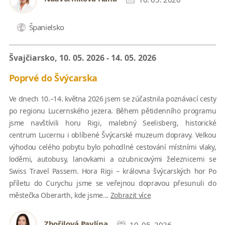
Španielsko
Švajčiarsko, 10. 05. 2026 - 14. 05. 2026
Poprvé do Švýcarska
Ve dnech 10.–14. května 2026 jsem se zúčastnila poznávací cesty
po regionu Lucernského jezera. Během pětidenního programu
jsme navštívili horu Rigi, malebný Seelisberg, historické
centrum Lucernu i oblíbené Švýcarské muzeum dopravy. Velkou
výhodou celého pobytu bylo pohodlné cestování místními vlaky,
loděmi, autobusy, lanovkami a ozubnicovými železnicemi se
Swiss Travel Passem. Hora Rigi – královna švýcarských hor Po
příletu do Curychu jsme se veřejnou dopravou přesunuli do
městečka Oberarth, kde jsme...
Zobrazit více
Zbořilová Pavlína
10. 05. 2026