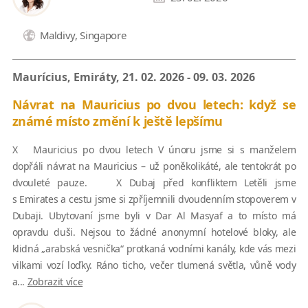
Maldivy, Singapore
Maurícius, Emiráty, 21. 02. 2026 - 09. 03. 2026
Návrat na Mauricius po dvou letech: když se
známé místo změní k ještě lepšímu
X Mauricius po dvou letech V únoru jsme si s manželem
dopřáli návrat na Mauricius – už poněkolikáté, ale tentokrát po
dvouleté pauze. X Dubaj před konfliktem Letěli jsme
s Emirates a cestu jsme si zpříjemnili dvoudenním stopoverem v
Dubaji. Ubytovaní jsme byli v Dar Al Masyaf a to místo má
opravdu duši. Nejsou to žádné anonymní hotelové bloky, ale
klidná „arabská vesnička“ protkaná vodními kanály, kde vás mezi
vilkami vozí loďky. Ráno ticho, večer tlumená světla, vůně vody
a...
Zobrazit více