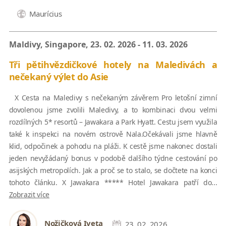
Maurícius
Maldivy, Singapore, 23. 02. 2026 - 11. 03. 2026
Tři pětihvězdičkové hotely na Maledivách a
nečekaný výlet do Asie
X Cesta na Maledivy s nečekaným závěrem Pro letošní zimní
dovolenou jsme zvolili Maledivy, a to kombinaci dvou velmi
rozdílných 5* resortů – Jawakara a Park Hyatt. Cestu jsem využila
také k inspekci na novém ostrově Nala.Očekávali jsme hlavně
klid, odpočinek a pohodu na pláži. K cestě jsme nakonec dostali
jeden nevyžádaný bonus v podobě dalšího týdne cestování po
asijských metropolích. Jak a proč se to stalo, se dočtete na konci
tohoto článku. X Jawakara ***** Hotel Jawakara patří do...
Zobrazit více
Nožičková Iveta
23. 02. 2026