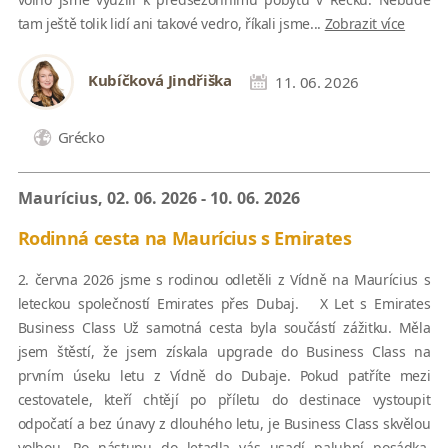
tam ještě tolik lidí ani takové vedro, říkali jsme...
Zobrazit více
Kubíčková Jindřiška
11. 06. 2026
Grécko
Maurícius, 02. 06. 2026 - 10. 06. 2026
Rodinná cesta na Maurícius s Emirates
2. června 2026 jsme s rodinou odletěli z Vídně na Maurícius s
leteckou společností Emirates přes Dubaj. X Let s Emirates
Business Class Už samotná cesta byla součástí zážitku. Měla
jsem štěstí, že jsem získala upgrade do Business Class na
prvním úseku letu z Vídně do Dubaje. Pokud patříte mezi
cestovatele, kteří chtějí po příletu do destinace vystoupit
odpočatí a bez únavy z dlouhého letu, je Business Class skvělou
volbou. Po nástupu do letadla vás usadí palubní posádka,