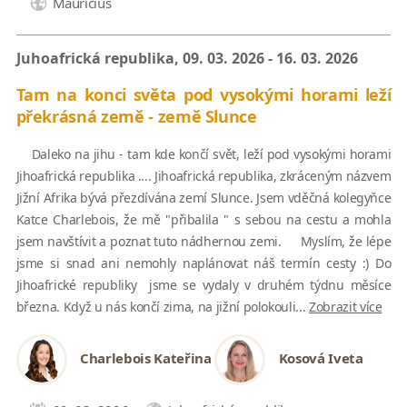
Maurícius
Juhoafrická republika, 09. 03. 2026 - 16. 03. 2026
Tam na konci světa pod vysokými horami leží
překrásná země - země Slunce
Daleko na jihu - tam kde končí svět, leží pod vysokými horami
Jihoafrická republika .... Jihoafrická republika, zkráceným názvem
Jižní Afrika bývá přezdívána zemí Slunce. Jsem vděčná kolegyňce
Katce Charlebois, že mě "přibalila " s sebou na cestu a mohla
jsem navštívit a poznat tuto nádhernou zemi. Myslím, že lépe
jsme si snad ani nemohly naplánovat náš termín cesty :) Do
Jihoafrické republiky jsme se vydaly v druhém týdnu měsíce
března. Když u nás končí zima, na jižní polokouli...
Zobrazit více
Charlebois Kateřina
Kosová Iveta