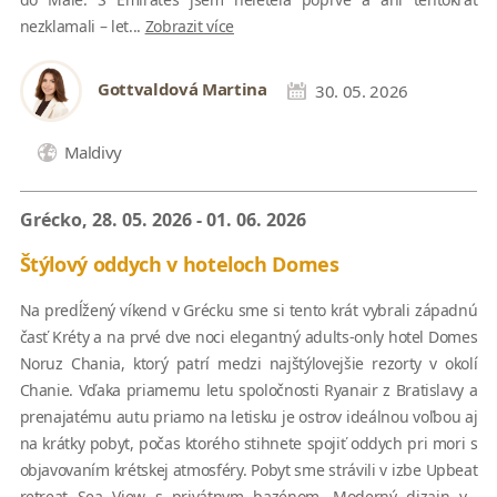
nezklamali – let...
Zobrazit více
Gottvaldová Martina
30. 05. 2026
Maldivy
Grécko, 28. 05. 2026 - 01. 06. 2026
Štýlový oddych v hoteloch Domes
Na predĺžený víkend v Grécku sme si tento krát vybrali západnú
časť Kréty a na prvé dve noci elegantný adults-only hotel Domes
Noruz Chania, ktorý patrí medzi najštýlovejšie rezorty v okolí
Chanie. Vďaka priamemu letu spoločnosti Ryanair z Bratislavy a
prenajatému autu priamo na letisku je ostrov ideálnou voľbou aj
na krátky pobyt, počas ktorého stihnete spojiť oddych pri mori s
objavovaním krétskej atmosféry. Pobyt sme strávili v izbe Upbeat
retreat Sea View s privátnym bazénom. Moderný dizajn v...