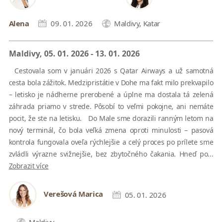
Alena
09. 01. 2026
Maldivy, Katar
Maldivy, 05. 01. 2026 - 13. 01. 2026
Cestovala som v januári 2026 s Qatar Airways a už samotná
cesta bola zážitok. Medzipristátie v Dohe ma fakt milo prekvapilo
– letisko je nádherne prerobené a úplne ma dostala tá zelená
záhrada priamo v strede. Pôsobí to veľmi pokojne, ani nemáte
pocit, že ste na letisku. Do Male sme dorazili ranným letom na
nový terminál, čo bola veľká zmena oproti minulosti – pasová
kontrola fungovala oveľa rýchlejšie a celý proces po prílete sme
zvládli výrazne svižnejšie, bez zbytočného čakania. Hneď po...
Zobrazit více
Verešová Marica
05. 01. 2026