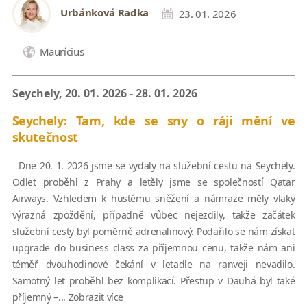
Urbánková Radka
23. 01. 2026
Maurícius
Seychely, 20. 01. 2026 - 28. 01. 2026
Seychely: Tam, kde se sny o ráji mění ve
skutečnost
Dne 20. 1. 2026 jsme se vydaly na služební cestu na Seychely.
Odlet proběhl z Prahy a letěly jsme se společností Qatar
Airways. Vzhledem k hustému sněžení a námraze měly vlaky
výrazná zpoždění, případně vůbec nejezdily, takže začátek
služební cesty byl poměrně adrenalinový. Podařilo se nám získat
upgrade do business class za příjemnou cenu, takže nám ani
téměř dvouhodinové čekání v letadle na ranveji nevadilo.
Samotný let proběhl bez komplikací. Přestup v Dauhá byl také
příjemný –...
Zobrazit více