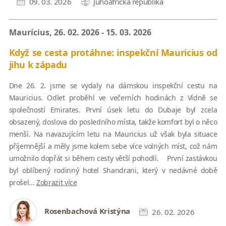
09. 03. 2026
Juhoafrická republika
Maurícius, 26. 02. 2026 - 15. 03. 2026
Když se cesta protáhne: inspekční Mauricius od
jihu k západu
Dne 26. 2. jsme se vydaly na dámskou inspekční cestu na
Mauricius. Odlet proběhl ve večerních hodinách z Vídně se
společností Emirates. První úsek letu do Dubaje byl zcela
obsazený, doslova do posledního místa, takže komfort byl o něco
menší. Na navazujícím letu na Mauricius už však byla situace
příjemnější a měly jsme kolem sebe více volných míst, což nám
umožnilo dopřát si během cesty větší pohodlí. První zastávkou
byl oblíbený rodinný hotel Shandrani, který v nedávné době
prošel...
Zobrazit více
Rosenbachová Kristýna
26. 02. 2026