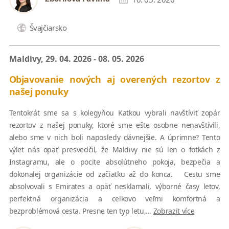
Švajčiarsko
Maldivy, 29. 04. 2026 - 08. 05. 2026
Objavovanie nových aj overených rezortov z
našej ponuky
Tentokrát sme sa s kolegyňou Katkou vybrali navštíviť zopár
rezortov z našej ponuky, ktoré sme ešte osobne nenavštívili,
alebo sme v nich boli naposledy dávnejšie. A úprimne? Tento
výlet nás opäť presvedčil, že Maldivy nie sú len o fotkách z
Instagramu, ale o pocite absolútneho pokoja, bezpečia a
dokonalej organizácie od začiatku až do konca. Cestu sme
absolvovali s Emirates a opäť nesklamali, výborné časy letov,
perfektná organizácia a celkovo veľmi komfortná a
bezproblémová cesta. Presne ten typ letu,...
Zobrazit více