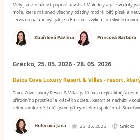
Měly jsme možnost poprvé navštívit Maledivy a přesvědčily jsm
moře, které má snad všechny odstíny modré, bílý písek a neuvě
servis na palubě byl, jak je u Emirates zvykem, na skvělé úrovni.
Zbořilová Pavlína
Princová Barbora
Grécko, 25. 05. 2026 - 28. 05. 2026
Daios Cove Luxury Resort & Villas - resort, kter
Daios Cove Luxury Resort & Villas patří mezi nejkvalitnější reso
přírodního prostředí a krátkého doletu. Resort se nachází v s
velmi komfortně. Letěli jsme přímým letem společnosti Smartwi
Höferová Jana
25. 05. 2026
Grécko