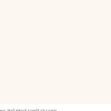
vo. Stačí kliknúť a prežit ich s nami.