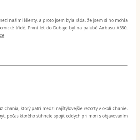
zi našimi klienty, a proto jsem byla ráda, že jsem si ho mohla
onomické třídě. První let do Dubaje byl na palubě Airbusu A380,
íce
Chania, ktorý patrí medzi najštýlovejšie rezorty v okolí Chanie.
yt, počas ktorého stihnete spojiť oddych pri mori s objavovaním