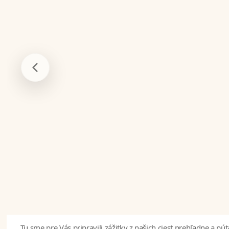
Tu sme pre Vás pripravili zážitky z našich ciest prehľadne a púta