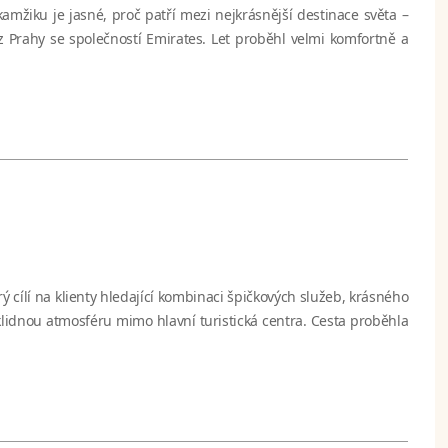
mžiku je jasné, proč patří mezi nejkrásnější destinace světa –
z Prahy se společností Emirates. Let proběhl velmi komfortně a
ý cílí na klienty hledající kombinaci špičkových služeb, krásného
lidnou atmosféru mimo hlavní turistická centra. Cesta proběhla