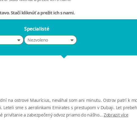
avo. Stačí kliknúť a prežit ich s nami.
Specialisté
Nezvoleno
ní na ostrove Maurícius, neváhal som ani minutu. Ostrov patrí k m
dni. Leteli sme s aerolinkami Emirates s prestupom v Dubaji. Let prebe
mné privítanie a zabezpečený odvoz priamo do nášho...
Zobrazit více