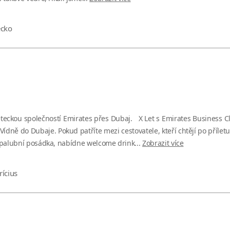
écko
eteckou společností Emirates přes Dubaj. X Let s Emirates Business Cl
ídně do Dubaje. Pokud patříte mezi cestovatele, kteří chtějí po příletu
í palubní posádka, nabídne welcome drink...
Zobrazit více
ícius