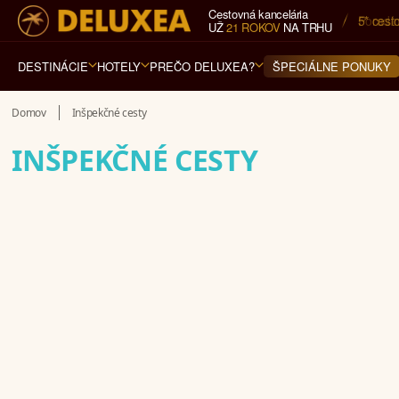
Cestovná kancelária
5* cest
UŽ
21 ROKOV
NA TRHU
DESTINÁCIE
HOTELY
PREČO DELUXEA?
ŠPECIÁLNE PONUKY
Domov
Inšpekčné cesty
INŠPEKČNÉ CESTY