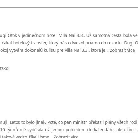
ugi Otok v jedinečnom hoteli Villa Nai 3.3.. Už samotná cesta bola 
 čakal hotelový transfer, ktorý nás odviezol priamo do rezortu. Dugi O
j vytvára dokonalú kulisu pre Villa Nai 3.3., ktorá je...
Zobrazit více
tsko
. Letos to bylo jinak. Poté, co pan ministr překazil plány všech rodin
e 10 týdnů mě vyděsila už jenom pohledem do kalendáře, ale učím se
takové vedro, říkali jsme...
Zobrazit více