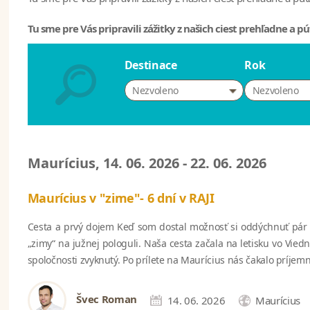
Tu sme pre Vás pripravili zážitky z našich ciest prehľadne a pút
Destinace
Rok
Nezvoleno
Nezvoleno
Maurícius, 14. 06. 2026 - 22. 06. 2026
Maurícius v "zime"- 6 dní v RAJI
Cesta a prvý dojem Keď som dostal možnosť si oddýchnuť pár d
„zimy“ na južnej pologuli. Naša cesta začala na letisku vo Vie
spoločnosti zvyknutý. Po prílete na Maurícius nás čakalo príje
Švec Roman
14. 06. 2026
Maurícius