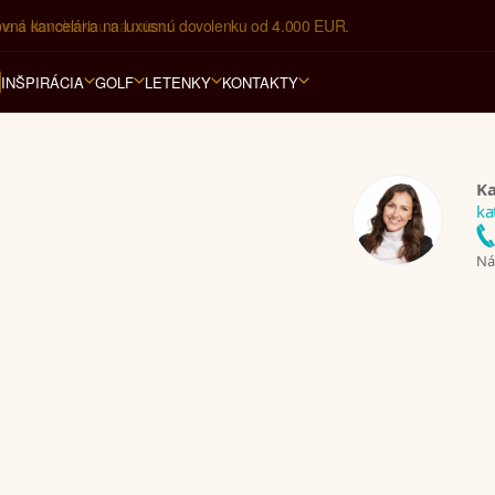
ovná kancelária na luxusnú dovolenku od 4.000 EUR.
INŠPIRÁCIA
GOLF
LETENKY
KONTAKTY
Ka
ka
Nám