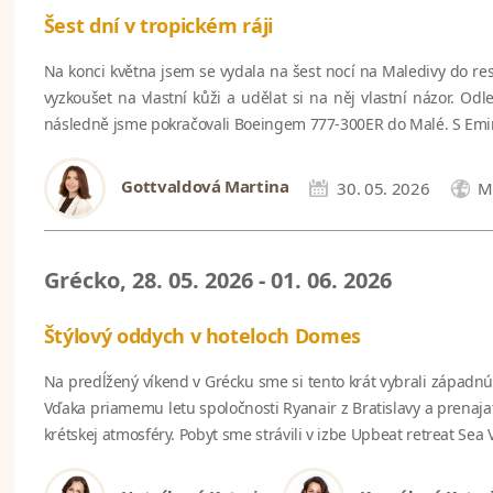
Šest dní v tropickém ráji
Na konci května jsem se vydala na šest nocí na Maledivy do re
vyzkoušet na vlastní kůži a udělat si na něj vlastní názor. Od
následně jsme pokračovali Boeingem 777-300ER do Malé. S Emirat
Gottvaldová Martina
30. 05. 2026
M
Grécko, 28. 05. 2026 - 01. 06. 2026
Štýlový oddych v hoteloch Domes
Na predĺžený víkend v Grécku sme si tento krát vybrali západnú 
Vďaka priamemu letu spoločnosti Ryanair z Bratislavy a prenaja
krétskej atmosféry. Pobyt sme strávili v izbe Upbeat retreat Se