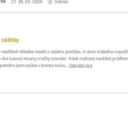
ina
28. 05. 2026
Grécko
 zážitky
návštěvě několika hotelů z našeho portfolia. V rámci krátkého inspekč
o dva luxusní resorty značky Grecotel. Právě možnost navštívit je bě
 dopoledne jsem začala v Domes Aulus...
Zobrazit více