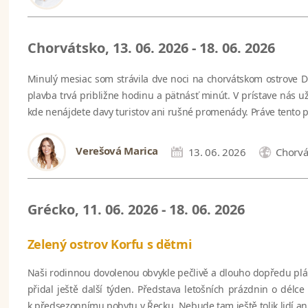
Chorvátsko, 13. 06. 2026 - 18. 06. 2026
Minulý mesiac som strávila dve noci na chorvátskom ostrove D
plavba trvá približne hodinu a pätnásť minút. V prístave nás už
kde nenájdete davy turistov ani rušné promenády. Práve tento poko
Verešová Marica
13. 06. 2026
Chorvá
Grécko, 11. 06. 2026 - 18. 06. 2026
Zelený ostrov Korfu s dětmi
Naši rodinnou dovolenou obvykle pečlivě a dlouho dopředu plánuji
přidal ještě další týden. Představa letošních prázdnin o délc
k předsezonnímu pobytu v Řecku. Nebude tam ještě tolik lidí ani 