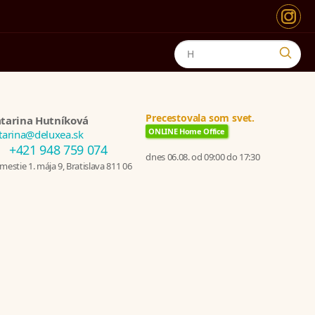
Precestovala som svet.
tarina Hutníková
ONLINE Home Office
tarina@deluxea.sk
+421 948 759 074
dnes 06.08. od 09:00 do 17:30
estie 1. mája 9, Bratislava 811 06