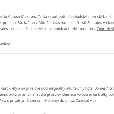
sortu Cocoon Maldives. Tento resort patří dlouhodobě mezi oblíbené me
let probíhal 30. května z Vídně s leteckou společností Emirates v ek
es jsem neletěla poprvé a ani tentokrát nezklamali – let...
Zobrazit v
aldivy
časť Kréty a na prvé dve noci elegantný adults-only hotel Domes Noruz 
tému autu priamo na letisku je ostrov ideálnou voľbou aj na krátky pob
a View s privátnym bazénom. Moderný dizajn v...
Zobrazit více