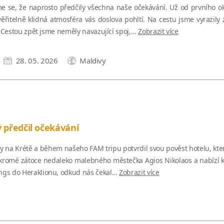
e se, že naprosto předčily všechna naše očekávání. Už od prvního oka
řitelně klidná atmosféra vás doslova pohltí. Na cestu jsme vyrazily 
 Cestou zpět jsme neměly navazující spoj,...
Zobrazit více
28. 05. 2026
Maldivy
ý předčil očekávání
rty na Krétě a během našeho FAM tripu potvrdil svou pověst hotelu, kter
oukromé zátoce nedaleko malebného městečka Agios Nikolaos a nabízí k
ngs do Heraklionu, odkud nás čekal...
Zobrazit více