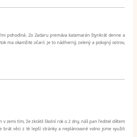
veľmi pohodlná. Zo Zadaru premáva katamarán štyrikrát denne a
tok ma okamžite očaril. Je to nádherný, zelený a pokojný ostrov,
 v zemi tím, že zkrátil školní rok o 2 dny, náš pan ředitel dětem
 brát věci z té lepší stránky a neplánované volno jsme využili