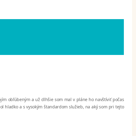
ojím obľúbeným a už dlhšie som mal v pláne ho navštíviť počas
hol hladko a s vysokým štandardom služieb, na aký som pri tejto