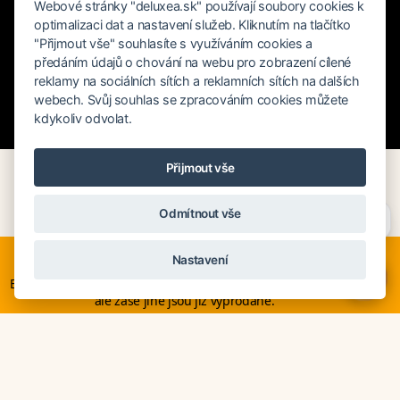
Webové stránky "deluxea.sk" používají soubory cookies k
optimalizaci dat a nastavení služeb. Kliknutím na tlačítko
"Přijmout vše" souhlasíte s využíváním cookies a
předáním údajů o chování na webu pro zobrazení cílené
reklamy na sociálních sítích a reklamních sítích na dalších
webech. Svůj souhlas se zpracováním cookies můžete
kdykoliv odvolat.
Rychlé hledání
Přijmout vše
Potřebujete poradit?
Zeptejte se našeho asistenta
DELUXEA doporučuje tyto hotely v
Odmítnout vše
Chettyho
.
Zambii
Nyní je ideální čas na rozhodování o letní dovolené, ať ji
Nastavení
neřešíte na poslední chvíli. Smartwings i Austrian lety po
×
Evropě neruší. Mnohé hotely v Evropě stále nabízí akční ceny,
ale zase jiné jsou již vyprodané.