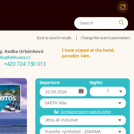
Back to search results
Change the search parameters
I have stayed at the hotel,
g. Radka Urbánková
poradím Vám.
dka@deluxea.cz
+420 724 730 013
Departure
Nights
7
OTOS
EARTH Villa
Compare room types by price
Ultra all inclusive
Transfer rychlolodí - ZDARMA