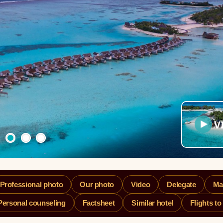
V
Professional photo
Our photo
Video
Delegate
Ma
Personal counseling
Factsheet
Similar hotel
Flights to