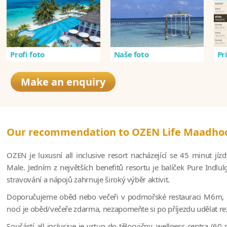
Profi foto
Naše foto
Pr
Make an enquiry
Our recommendation to OZEN Life Maadho
OZEN je luxusní all inclusive resort nacházející se 45 minut jí
Male. Jedním z největších benefitů resortu je balíček Pure Indl
stravování a nápojů zahrnuje široký výběr aktivit.
Doporučujeme oběd nebo večeři v podmořské restauraci M6m, p
nocí je oběd/večeře zdarma, nezapomeňte si po příjezdu udělat re
Součástí all inclusive je vstup do tělocvičny, wellness centra (