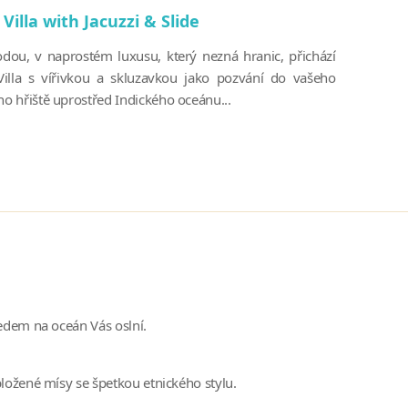
Villa with Jacuzzi & Slide
dou, v naprostém luxusu, který nezná hranic, přichází
illa s vířivkou a skluzavkou jako pozvání do vašeho
ho hřiště uprostřed Indického oceánu...
edem na oceán Vás oslní.
ložené mísy se špetkou etnického stylu.