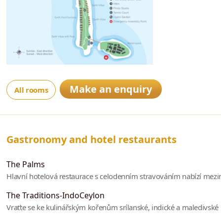
Make an enquiry
All rooms
Gastronomy and hotel restaurants
The Palms
Hlavní hotelová restaurace s celodenním stravováním nabízí mezi
The Traditions-IndoCeylon
Vraťte se ke kulinářským kořenům srílanské, indické a maledivsk