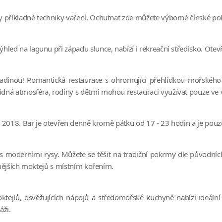
y příkladné techniky vaření. Ochutnat zde můžete výborné čínské p
hled na lagunu při západu slunce, nabízí i rekreační středisko. Ote
adinou! Romantická restaurace s ohromující přehlídkou mořského ži
ná atmosféra, rodiny s dětmi mohou restauraci využívat pouze ve vy
na 2018. Bar je otevřen denně kromě pátku od 17 - 23 hodin a je pou
moderními rysy. Můžete se těšit na tradiční pokrmy dle původních r
ůznějších moktejů s místním kořením.
ejlů, osvěžujících nápojů a středomořské kuchyně nabízí ideální m
áži.