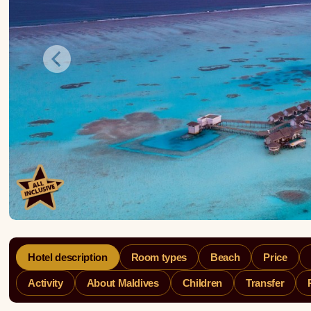
Hotel description
Room types
Beach
Price
Activity
About Maldives
Children
Transfer