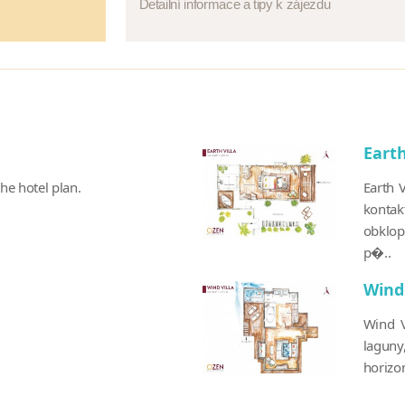
Detailní informace a tipy k zájezdu
Earth
the hotel plan.
Earth 
kontak
obklop
p�..
Wind 
Wind V
laguny
horizon