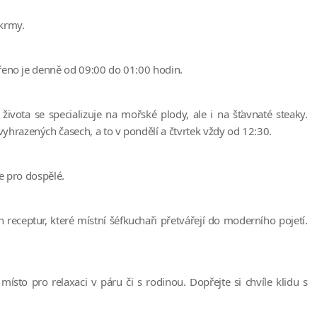
okrmy.
vřeno je denně od 09:00 do 01:00 hodin.
vota se specializuje na mořské plody, ale i na šťavnaté steaky.
hrazených časech, a to v pondělí a čtvrtek vždy od 12:30.
ze pro dospělé.
eceptur, které místní šéfkuchaři přetvářejí do moderního pojetí.
ísto pro relaxaci v páru či s rodinou. Dopřejte si chvíle klidu s