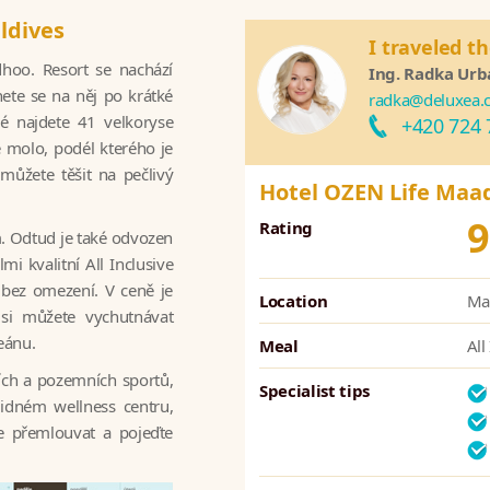
ldives
I traveled th
hoo. Resort se nachází
Ing. Radka Ur
ete se na něj po krátké
radka@deluxea.
ré najdete 41 velkoryse
+420 724 
 molo, podél kterého je
můžete těšit na pečlivý
Hotel OZEN Life Ma
9
Rating
. Odtud je také odvozen
i kvalitní All Inclusive
 bez omezení. V ceně je
Location
Mal
si můžete vychutnávat
ceánu.
Meal
All
ích a pozemních sportů,
Specialist tips
lidném wellness centru,
e přemlouvat a pojeďte