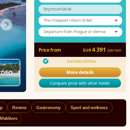
Representative
The cheapest return ticket
Departure from Prague or Vienna
4 391
Price from
EUR
/
person
Includes all fees
IDEO
More details
Compare price with other hotels
p
Review
Gastronomy
Sport and wellness
 Maldives