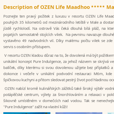
*****
Description of OZEN Life Maadhoo
Ma
Poznejte ten pravý požitek z luxusu v resortu OZEN Life Maad
pouhých 35 kilometrů od mezinárodního letiště v Male a dostan
jízdě rychlolodí. Na ostrově Vás čeká dlouhá bílá pláž, na kte
pojatých samostatně stojících vilek. Na pevninu navazuje dlouhé
vystavěno 49 nadvodních vil. Díky malému počtu vilek se zde 
servis s osobním přístupem.
V resortu OZEN kladou důraz na to, že dovolená má být požitkem
unikátní koncept Pure Indulgence, za jehož názvem se skrývá velm
balíček, díky kterému si svou dovolenou užijete bez příplatků a
dokonce i večeře v unikátní podvodní restauraci M6m, kde 
špičkovou kuchyni a přitom sledovat pestrý život pod hladinou o
OZEN nabízí kromě kulinářských zážitků také široký výběr vodn
potápěčské centrum, výlety za šnorchlováním a relaxaci v pok
šikovně umístěném v domečcích nad vodou. Tak se nenechejt
"Pure Indulgence" zažít na vlastní kůži!