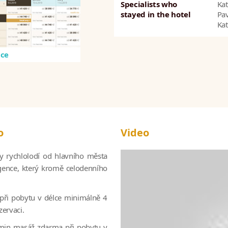
Specialists who
Kat
stayed in the hotel
Pav
Kat
ice
o
Video
zdy rychlolodí od hlavního města
ulgence, který kromě celodenního
ři pobytu v délce minimálně 4
zervaci.
60 min masáž zdarma při pobytu v