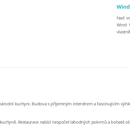
Wind 
Nad vo
Wind V
vlastní
národní kuchyni. Budova s příjemným interiérem a fascinujícím výhl
é kuchyně. Restaurace nabízí nespočet lahodných pokrmů a bohaté ob