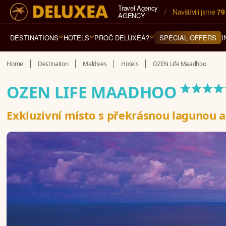
Travel Agency
Navštívili jsme 
79
AGENCY
DESTINATIONS
HOTELS
PROČ DELUXEA?
I
SPECIAL OFFERS
Home
Destination
Maldives
Hotels
OZEN Life Maadhoo
****
OZEN LIFE MAADHOO
Exkluzivní místo s překrásnou lagunou 