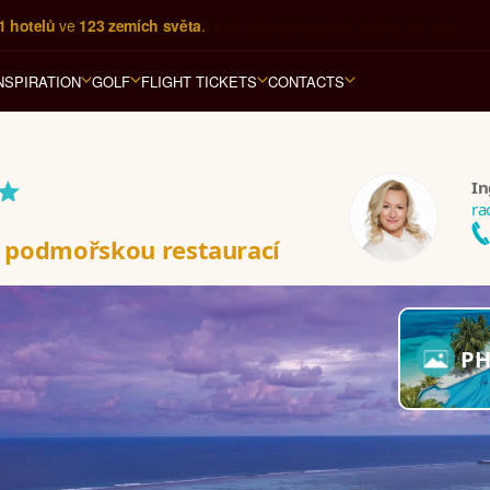
1 hotelů
 ve 
123 zemích světa
.
NSPIRATION
GOLF
FLIGHT TICKETS
CONTACTS
*
In
ra
a podmořskou restaurací
PH