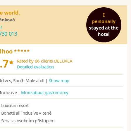
e world.
I
bánková
personally
cz
stayed at the
730 013
hotel
*****
adhoo
*
.7
Rated by 66 clients DELUXEA
Detailed evaluation
dives, South Male atoll |
Show map
 Inclusive |
More about gastronomy
Luxusní resort
Bohaté all inclusive v ceně
Servis s osobním přístupem