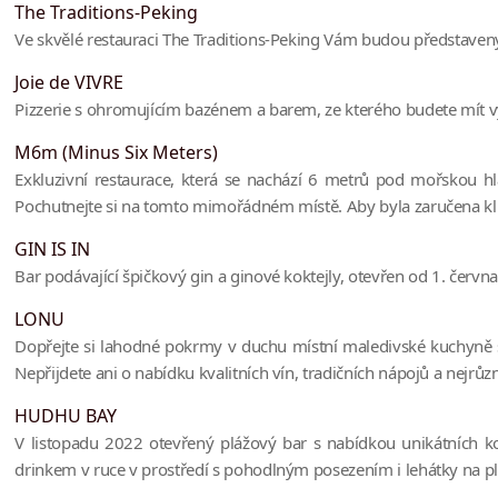
The Traditions-Peking
Ve skvělé restauraci The Traditions-Peking Vám budou představen
Joie de VIVRE
Pizzerie s ohromujícím bazénem a barem, ze kterého budete mít vý
M6m (Minus Six Meters)
Exkluzivní restaurace, která se nachází 6 metrů pod mořskou hl
Pochutnejte si na tomto mimořádném místě. Aby byla zaručena klid
GIN IS IN
Bar podávající špičkový gin a ginové koktejly, otevřen od 1. červ
LONU
Dopřejte si lahodné pokrmy v duchu místní maledivské kuchyně s 
Nepřijdete ani o nabídku kvalitních vín, tradičních nápojů a nejr
HUDHU BAY
V listopadu 2022 otevřený plážový bar s nabídkou unikátních kokt
drinkem v ruce v prostředí s pohodlným posezením i lehátky na pl