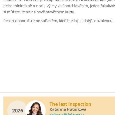
délce minimálně 4 noci), výlety za šnorchlováním, jeden fakultati
si můžete i tenis na nově otevřeném kurtu.
Resort doporučujeme spíše těm, kteří hledají klidnější dovolenou.
The last inspection
Katarina Hutníková
2026
katarina@deluxea.sk