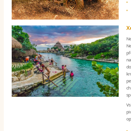
X
Ne
Ne
př
na
do
kr
pe
ch
sp
Vs
pi
op