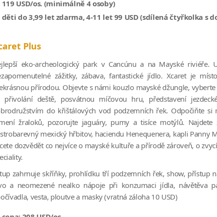
119 USD/os. (minimálně 4 osoby)
děti do 3,99 let zdarma, 4-11 let 99 USD (sdílená čtyřkolka s 
caret Plus
jlepší eko-archeologický park v Cancúnu a na Mayské riviéře. 
zapomenutelné zážitky, zábava, fantastické jídlo. Xcaret je mís
ekrásnou přírodou. Objevte s námi kouzlo mayské džungle, vyberte si z
 přivolání deště, posvátnou míčovou hru, představení jezdecké
brodružstvím do křištálových vod podzemních řek. Odpočiňte si n
mení žraloků, pozorujte jaguáry, pumy a tisíce motýlů. Najdete 
strobarevný mexický hřbitov, haciendu Henequenera, kapli Panny Ma
cete dozvědět co nejvíce o mayské kultuře a přírodě zároveň, o zvycíc
eciality.
tup zahrnuje skříňky, prohlídku tří podzemních řek, show, přístup 
vo a neomezené nealko nápoje při konzumaci jídla, návětěva pavi
očívadla, vesta, ploutve a masky (vratná záloha 10 USD)
cena: 208 USD/os.