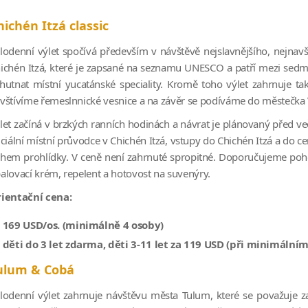
hichén Itzá classic
lodenní výlet spočívá především v návštěvě nejslavnějšího, nejn
ichén Itzá, které je zapsané na seznamu UNESCO a patří mezi sed
hutnat místní yucatánské speciality. Kromě toho výlet zahrnuje tak
vštívíme řemeslnnické vesnice a na závěr se podíváme do městečka V
let začíná v brzkých ranních hodinách a návrat je plánovaný před veče
iciální místní průvodce v Chichén Itzá, vstupy do Chichén Itzá a do 
hem prohlídky. V ceně není zahrnuté spropitné. Doporučujeme pohodl
alovací krém, repelent a hotovost na suvenýry.
ientační cena:
169 USD/os. (minimálně 4 osoby)
děti do 3 let zdarma, děti 3-11 let za 119 USD (při minimální
ulum & Cobá
lodenní výlet zahrnuje návštěvu města Tulum, které se považuje 