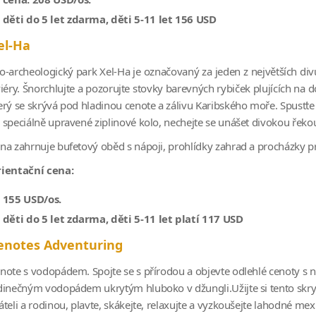
děti do 5 let zdarma, děti 5-11 let 156 USD
el-Ha
o-archeologický park Xel-Ha je označovaný za jeden z největších di
viéry. Šnorchlujte a pozorujte stovky barevných rybiček plujících na 
erý se skrývá pod hladinou cenote a zálivu Karibského moře. Spusťte 
 speciálně upravené ziplinové kolo, nechejte se unášet divokou řekou
na zahrnuje bufetový oběd s nápoji, prohlídky zahrad a procházky pr
ientační cena:
155 USD/os.
děti do 5 let zdarma, děti 5-11 let platí 117 USD
enotes Adventuring
note s vodopádem. Spojte se s přírodou a objevte odlehlé cenoty s
dinečným vodopádem ukrytým hluboko v džungli.Užijte si tento skry
áteli a rodinou, plavte, skákejte, relaxujte a vyzkoušejte lahodné mex