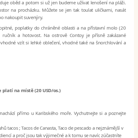
uje oběd a potom si už jen budeme užívat lenošení na pláži.
stor na procházku. Můžete se jen tak toulat uličkami, nasát
bo nakoupit suvenýry.
pitné, poplatky do chráněné oblasti a na přístavní molo (20
, ručník a hotovost. Na ostrově Contoy je přísně zakázané
 vhodné vzít si lehké oblečení, vhodné také na šnorchlování a
 platí na místě (20 USD/os.)
nachází přímo u Karibského moře. Vychutnejte si a poznejte
uhů tacos ; Tacos de Canasta, Taco de pescado a nejznámější v
ediencí a proč jsou tak výjimečné a k tomu se navíc zúčastníte