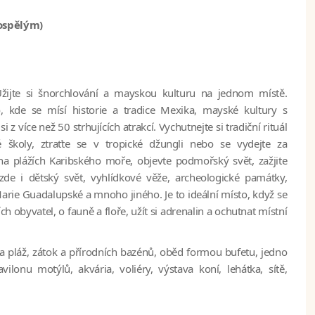
dospělým)
Užijte si šnorchlování a mayskou kulturu na jednom místě.
to, kde se mísí historie a tradice Mexika, mayské kultury s
 více než 50 strhujících atrakcí. Vychutnejte si tradiční rituál
 školy, ztraťte se v tropické džungli nebo se vydejte za
a plážích Karibského moře, objevte podmořský svět, zažjite
zde i dětský svět, vyhlídkové věže, archeologické památky,
rie Guadalupské a mnoho jiného. Je to ideální místo, když se
h obyvatel, o fauně a floře, užít si adrenalin a ochutnat místní
na pláž, zátok a přírodních bazénů, oběd formou bufetu, jedno
lonu motýlů, akvária, voliéry, výstava koní, lehátka, sítě,