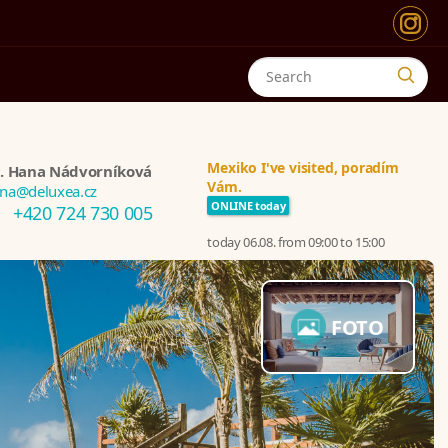
Mexiko I've visited, poradím
. Hana Nádvorníková
Vám.
na@deluxea.cz
ONLINE today
+420 724 730 005
today 06.08. from 09:00 to 15:00
FOTO