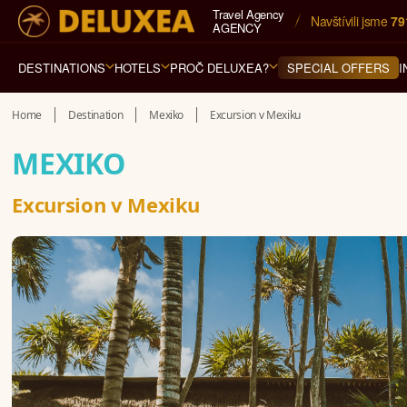
Travel Agency
Navštívili jsme 
79
AGENCY
DESTINATIONS
HOTELS
PROČ DELUXEA?
I
SPECIAL OFFERS
Home
Destination
Mexiko
Excursion v Mexiku
MEXIKO
Excursion v Mexiku