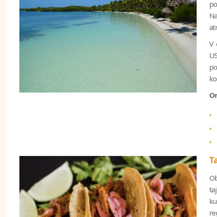
po
Na
at
V 
US
po
ko
Or
T
Ob
ta
ku
re