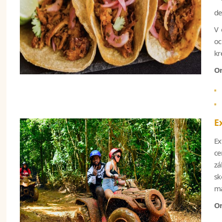
de
V 
oc
kr
Or
E
Ex
ce
zá
sk
ma
Or