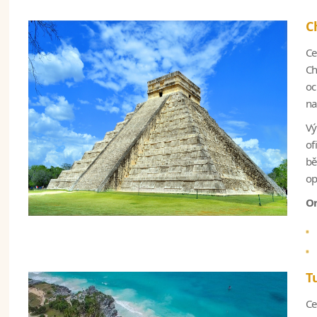
C
Ce
Ch
oc
na
Vý
of
bě
op
Or
T
Ce