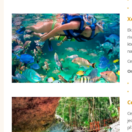
X
Ek
ri
kt
na
Ce
Or
C
Ce
je
př