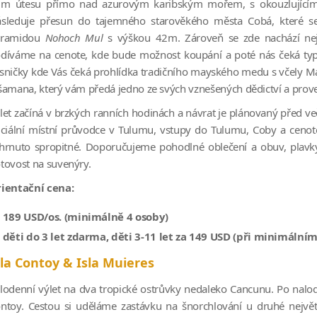
m útesu přímo nad azurovým karibským mořem, s okouzlujícím 
sleduje přesun do tajemného starověkého města Cobá, které s
yramidou
Nohoch Mul
s výškou 42m. Zároveň se zde nachází nej
díváme na cenote, kde bude možnost koupání a poté nás čeká t
sničky kde Vás čeká prohlídka tradičního mayského medu s včely 
šamana, který vám předá jedno ze svých vznešených dědictví a proved
let začíná v brzkých ranních hodinách a návrat je plánovaný před veče
iciální místní průvodce v Tulumu, vstupy do Tulumu, Coby a cenot
hrnuto spropitné. Doporučujeme pohodlné oblečení a obuv, plavky, 
tovost na suvenýry.
ientační cena:
189 USD/os. (minimálně 4 osoby)
děti do 3 let zdarma, děti 3-11 let za 149 USD (při minimální
sla Contoy & Isla Muieres
lodenní výlet na dva tropické ostrůvky nedaleko Cancunu. Po nalod
ntoy. Cestou si uděláme zastávku na šnorchlování u druhé největ