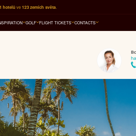
1 hotelů
 ve 
123 zemích světa
.
NSPIRATION
GOLF
FLIGHT TICKETS
CONTACTS
Bc
ha