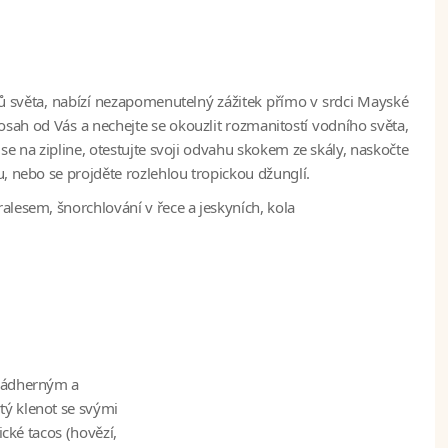
vů světa, nabízí nezapomenutelný zážitek přímo v srdci Mayské
dosah od Vás a nechejte se okouzlit rozmanitostí vodního světa,
se na zipline, otestujte svoji odvahu skokem ze skály, naskočte
, nebo se projděte rozlehlou tropickou džunglí.
alesem, šnorchlování v řece a jeskyních, kola
 nádherným a
tý klenot se svými
ické tacos (hovězí,