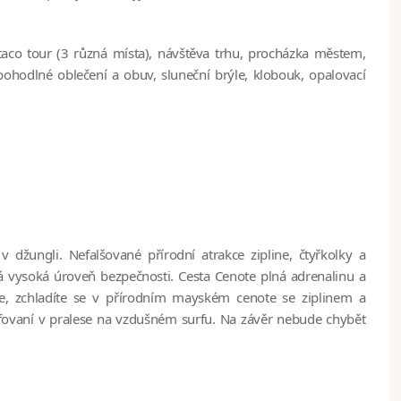
 taco tour (3 různá místa), návštěva trhu, procházka městem,
ohodlné oblečení a obuv, sluneční brýle, klobouk, opalovací
žungli. Nefalšované přírodní atrakce zipline, čtyřkolky a
á vysoká úroveň bezpečnosti. Cesta Cenote plná adrenalinu a
ce, zchladíte se v přírodním mayském cenote se ziplinem a
fovaní v pralese na vzdušném surfu. Na závěr nebude chybět