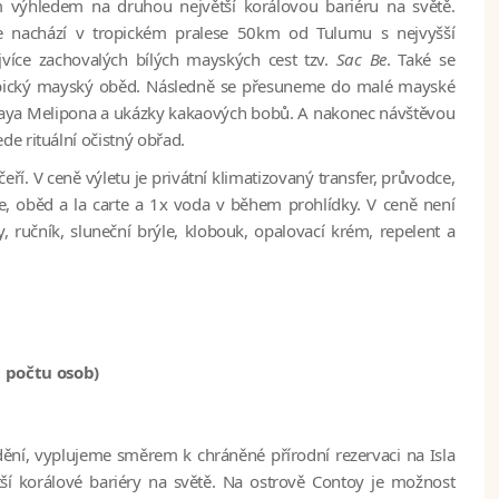
výhledem na druhou největší korálovou bariéru na světě.
e nachází v tropickém pralese 50km od Tulumu s nejvyšší
více zachovalých bílých mayských cest tzv.
Sac Be
. Také se
ypický mayský oběd. Následně se přesuneme do malé mayské
Maya Melipona a ukázky kakaových bobů. A nakonec návštěvou
e rituální očistný obřad.
ří. V ceně výletu je privátní klimatizovaný transfer, průvodce,
e, oběd a la carte a 1x voda v během prohlídky. V ceně není
ručník, sluneční brýle, klobouk, opalovací krém, repelent a
m počtu osob)
ění, vyplujeme směrem k chráněné přírodní rezervaci na Isla
ší korálové bariéry na světě. Na ostrově Contoy je možnost