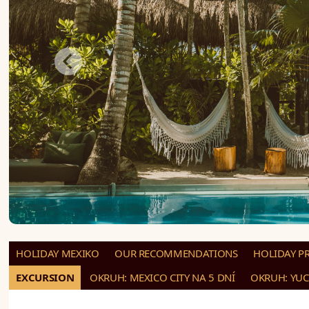
HOLIDAY MEXIKO
OUR RECOMMENDATIONS
HOLIDAY P
EXCURSION
OKRUH: MEXICO CITY NA 5 DNÍ
OKRUH: YUC