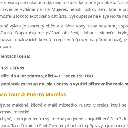
zorování panenské přírody, uvidíme desítky mořských ptáků. Násled
 závěr se vydáme na Isla Mujeres, neboli „ostrov žen“, kde je pro
mosféru tohoto exotického ostrůvku, vykoupat se na Playa Norte ne
ceně výletu je zahrnutý oběd a 2 láhve vody. Cena nezahrnuje spro
D/os.). Doporučujeme plážové oblečení, klobouk, sluneční brýle
užívání opalovacích krémů a repelentů (pouze na přírodní bázi), je
upání.
ientační cena:
169 USD/os.
děti do 4 let zdarma, děti 4-11 let za 159 USD
poplatek za vstup na Isla Contoy a využití přístavního mola se
aco Tour & Puerto Morelos
jevte malebné, klidné a malé městečko Puerto Morelos, které se 
jemství mexické
chyně, která je známá a výjimečná pro jedno z nejoblíbenějších 3 dr
gionu Taco Cochinita Pibil. Poznáte příběh této přípravy a jejich ingr