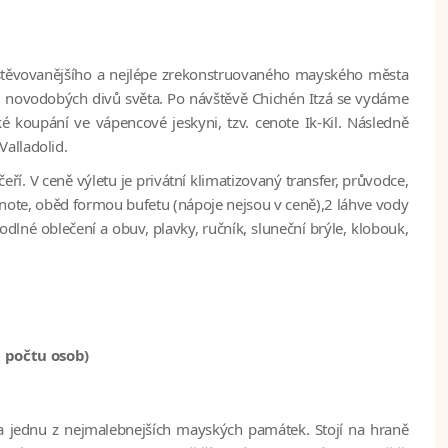
avštěvovanějšího a nejlépe zrekonstruovaného mayského města
m novodobých divů světa. Po návštěvě Chichén Itzá se vydáme
é koupání ve vápencové jeskyni, tzv. cenote Ik-Kil. Následně
alladolid.
ří. V ceně výletu je privátní klimatizovaný transfer, průvodce,
cenote, oběd formou bufetu (nápoje nejsou v ceně),2 láhve vody
né oblečení a obuv, plavky, ručník, sluneční brýle, klobouk,
m počtu osob)
za jednu z nejmalebnejších mayských památek. Stojí na hraně