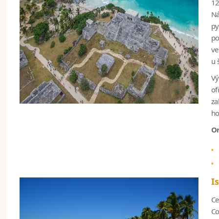
12
Ná
p
po
ve
u 
Vý
of
za
ho
Or
I
Ce
Co