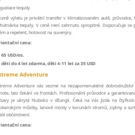
gustace tequily.
ceně výletu je privátní transfer v klimatizovaném autě, průvodce,
hutnávka tequily. V ceně není zahrnuto spropitné. Doporučuje se p
ém a repelent, hotovost na suvenýry.
ientační cena:
65 USD/os.
děti do 4 let zdarma, děti 4-11 let za 35 USD
xtreme Adventure
treme Adventure vás vezme na nezapomenutelné dobrodružství v d
note, bez čekání ve frontách. Profesionální průvodce a garantovan
bavy je ukrytá hluboko v džungli. Čeká na Vás jízda na čtyřkol
okanskými můstky, lanové mosty v korunách stromů, zipliny a sur
lé občerstvení.
ientační cena: