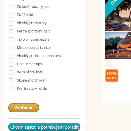
Zrekonštruovaný hotel
Živější okolí
Vhodný pro seniory
Pestré sportovní vyžití
Tip pro novomanžele
Místa k poznání v okolí
Vhodný pro firemní incentivu
Hotel v metropoli
Velmi klidný hotel
Skvělé šnorchlování
Kvalitní spa v hotelu
Vyhľadať
Chcem zájazd a potrebujem poradiť