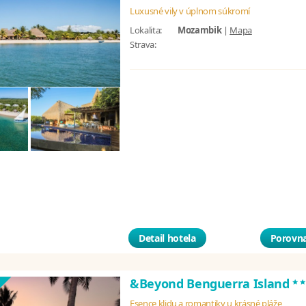
Luxusné vily v úplnom súkromí
Lokalita:
Mozambik
|
Mapa
Strava:
Detail hotela
Porovna
*
&Beyond Benguerra Island
Esence klidu a romantiky u krásné pláže