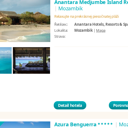
Anantara Medjumbe Island R
|
Mozambik
Relaxujte na prekrásnej piesočnatej pláži
Řetězec:
Anantara Hotels, Resorts & Sp
Lokalita:
Mozambik
|
Mapa
Strava:
Detail hotela
Porovna
*****
Azura Benguerra
|
Mo