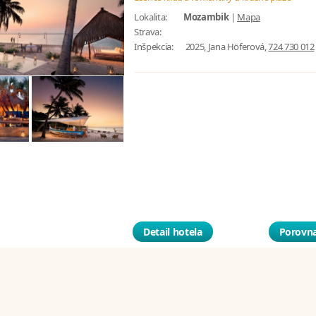
Lokalita:
Mozambik
|
Mapa
Strava:
Inšpekcia:
2025, Jana Höferová,
724 730 012
Detail hotela
Porovna