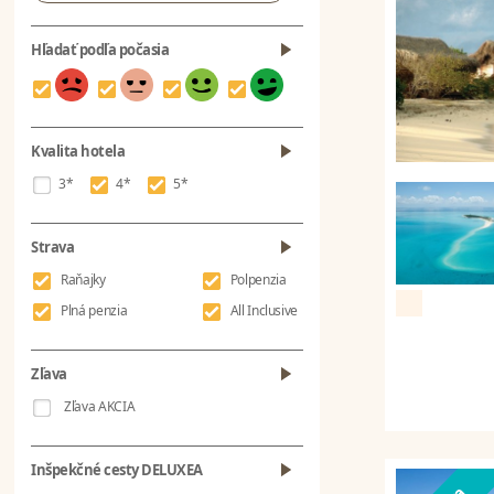
Hľadať podľa počasia
Kvalita hotela
3*
4*
5*
Strava
Raňajky
Polpenzia
Plná penzia
All Inclusive
Zľava
Zľava AKCIA
Inšpekčné cesty DELUXEA