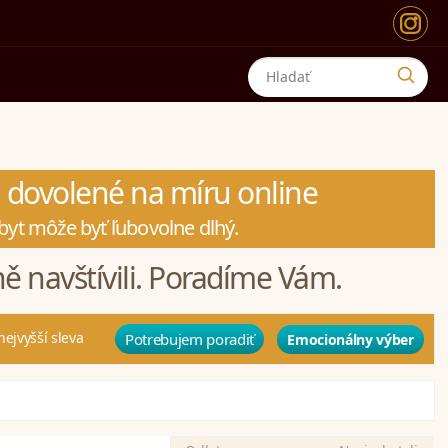
 dovolené na míru online
byt môže byť ľubovolne dlhý.
 navštívili. Poradíme Vám.
nejvyšší sleva
Potrebujem poradiť
Emocionálny výber