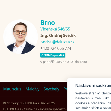
Brno
Vídeňská 546/55
Ing. Ondřej Světlík
ondrej@deluxea.cz
+420 724 065 774
ONLINE v pondělí
v pondělí 10.08. od 09:00 do 17:30
Nastavení soukro
Maurícius
Maldivy
Seychely
Polynézia
Emiráty
Tanz
Webové stránky "deluxea
nastavení služeb. Klikn
© Copyright DELUXEA a.s. 1995-2026
cookies a předáním úda
sociálních sítích a rek
DELUXEA a.s. - Cestovná kancelária špecializovaná na Zájazdy na kľúč, založen