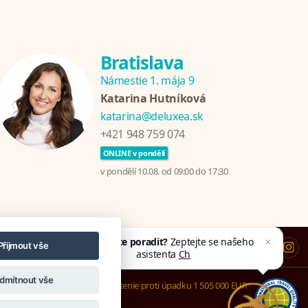
Bratislava
Námestie 1. mája 9
Katarina Hutníková
katarina@deluxea.sk
+421 948 759 074
ONLINE v pondělí
v pondělí 10.08. od 09:00 do 17:30
Potřebujete poradit?
Zeptejte se našeho
Přijmout vše
asistenta
Chettyho
.
dmítnout vše
Poistenie proti úpadku 1 505 000 EUR