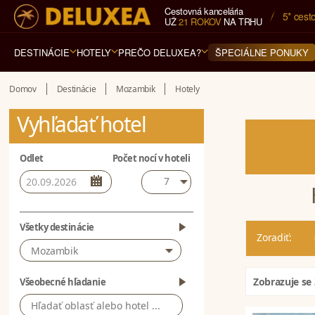
Cestovná kancelária
5* cest
UŽ
21 ROKOV
NA TRHU
DESTINÁCIE
HOTELY
PREČO DELUXEA?
ŠPECIÁLNE PONUKY
Domov
Destinácie
Mozambik
Hotely
Vyhľadať hotel
Odlet
Počet nocí v hoteli
7
Všetky destinácie
Zoradiť:
Mozambik
Zobrazuje se
Všeobecné hľadanie