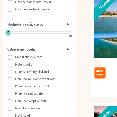
Osobne sme v hoteli bývali
Osobne sme hotel navštívili
Hodnotenie užívateľov
0
0
10
Vybavenie hotela
Menší butikový hotel
Hotel s golfom
Hotel s privátnymi vilami
Hotel na soukromém ostrově
Počet reštaurácií - min. 3
Hotel vhodný pre deti
Hotel neakceptuje deti
Novinka u Deluxea
Nový hotel