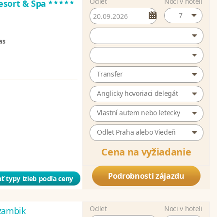
Odlet
Noci v hoteli
*****
esort & Spa
7
as
Transfer
Anglicky hovoriaci delegát
Vlastní autem nebo letecky
Odlet Praha alebo Viedeň
Cena na vyžiadanie
Podrobnosti zájazdu
ť typy izieb podľa ceny
Odlet
Noci v hoteli
zambik