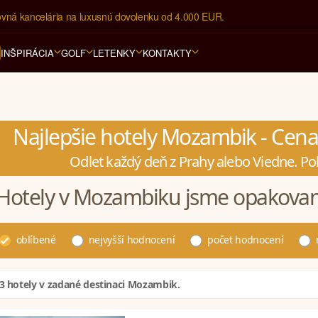
ovná kancelária na luxusnú dovolenku od 4.000 EUR.
INŠPIRÁCIA
GOLF
LETENKY
KONTAKTY
Najlepšie hotely Mozambik - Cena
Odlet každý deň z Prahy alebo Viedne. Po
Hotely v Mozambiku jsme opakovaně
oblíbené
nejvyšší hodnocení
počet hodnocení
 3 hotely v zadané destinaci Mozambik.