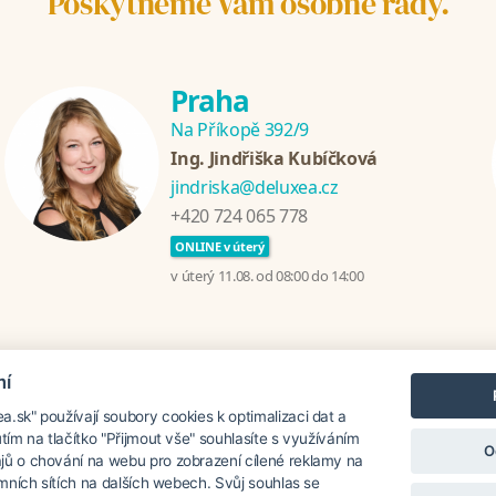
Poskytneme Vám osobné rady.
Praha
Na Příkopě 392/9
Ing. Jindřiška Kubíčková
jindriska@deluxea.cz
+420 724 065 778
ONLINE v úterý
v úterý 11.08. od 08:00 do 14:00
mí
ánia
Chorvátsko
Thajsko
Srí Lanka
Turecko
Grécko
.sk" používají soubory cookies k optimalizaci dat a
utím na tlačítko "Přijmout vše" souhlasíte s využíváním
O
jů o chování na webu pro zobrazení cílené reklamy na
lamních sítích na dalších webech. Svůj souhlas se
á roku 1995