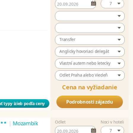
7
Transfer
Anglicky hovoriaci delegát
Vlastní autem nebo letecky
Odlet Praha alebo Viedeň
Cena na vyžiadanie
Podrobnosti zájazdu
ť typy izieb podľa ceny
Odlet
Noci v hoteli
***
|
Mozambik
7