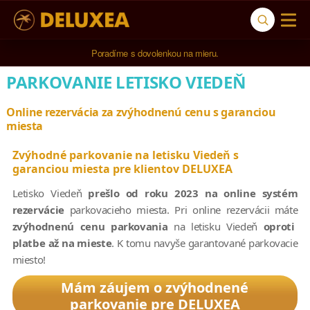
5* cestovná kancelária na luxusnú dovolenku od 4.000 EUR.
Poradíme s dovolenkou na mieru.
PARKOVANIE LETISKO VIEDEŇ
Online rezervácia za zvýhodnenú cenu s garanciou
miesta
Zvýhodné parkovanie na letisku Viedeň s
garanciou miesta pre klientov DELUXEA
Letisko Viedeň
prešlo od roku 2023 na online systém
rezervácie
parkovacieho miesta. Pri online rezervácii máte
zvýhodnenú cenu parkovania
na letisku Viedeň
oproti
platbe až na mieste
. K tomu navyše garantované parkovacie
miesto!
Mám záujem o zvýhodnené
parkovanie pre DELUXEA