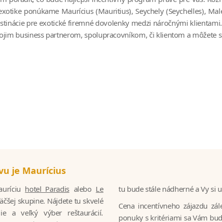
exotike ponúkame Maurícius (Mauritius), Seychely (Seychelles), Maled
stinácie pre exotické firemné dovolenky medzi náročnými klientami. 
ojim business partnerom, spolupracovníkom, či klientom a môžete si 
vu je Maurícius
auríciu
hotel Paradis
alebo
Le
tu bude stále nádherné a Vy si 
äčšej skupine. Nájdete tu skvelé
Cena incentívneho zájazdu zále
e a veľký výber reštaurácií.
ponuky s kritériami sa Vám budem