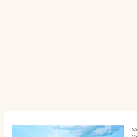
Šp
Vá