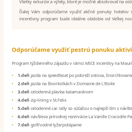
Všetky exkurzie a výlety, ktoré je možné absolvovať na os
Ďalej Vám odporúčame využiť akčné ponuky hotelov
incentívny program bude ideálne obdobie od Veľkej noc
Odporúčame využiť pestrú ponuku aktiví
Program týždenného zájazdu v rámci MICE incentívy na Maurí
1.deň
jazda na speedboat po pobreží ostova, šnorchlovani
2.deň
jazda na štvorkolkách v Domaine de L'Etoile
3.deň
celodenná plavba katamaránom
4.deň
zip-lining v St.Felix
5.deň
celodenné car rally so súťažou o najlepší tím s ná
6.deň
návšteva prírodnej rezervácie La Vanille Crocodile P
7.deň
golf/vodné lyže/potápanie