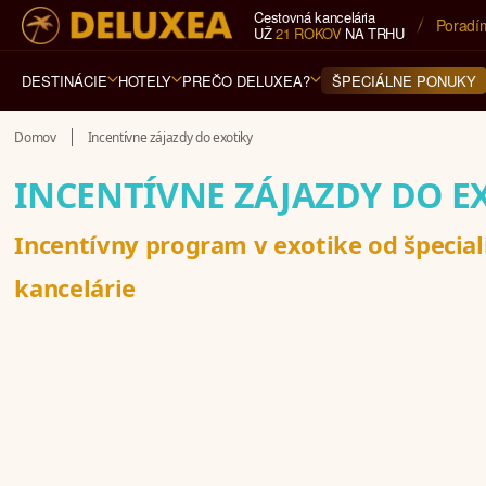
Cestovná kancelária
5* cest
UŽ
21 ROKOV
NA TRHU
DESTINÁCIE
HOTELY
PREČO DELUXEA?
ŠPECIÁLNE PONUKY
Domov
Incentívne zájazdy do exotiky
INCENTÍVNE ZÁJAZDY DO E
Incentívny program v exotike od špecial
kancelárie