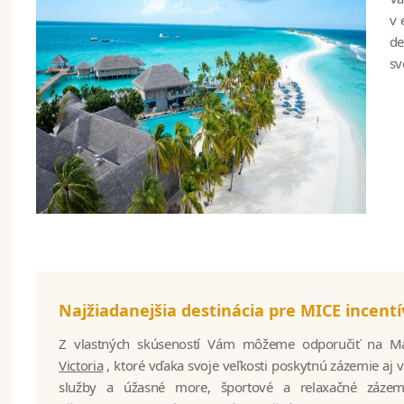
v 
de
sv
Najžiadanejšia destinácia pre MICE incentí
Z vlastných skúseností Vám môžeme odporučiť na M
Victoria
, ktoré vďaka svoje veľkosti poskytnú zázemie aj v
služby a úžasné more, športové a relaxačné zázemi