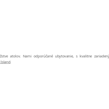
tve atolov. Nami odporúčané ubytovanie, s kvalitne zariade
 Island
.