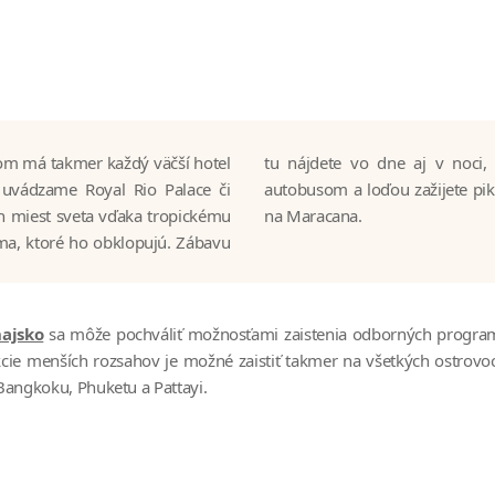
rom má takmer každý väčší hotel
rého rána. Pri celodennom výlete
 uvádzame Royal Rio Palace či
ove. Alebo si zájdite na futbal
ích miest sveta vďaka tropickému
na Maracana.
a, ktoré ho obklopujú. Zábavu
ajsko
sa môže pochváliť možnosťami zaistenia odborných program
cie menších rozsahov je možné zaistiť takmer na všetkých ostrovoch
Bangkoku, Phuketu a Pattayi.