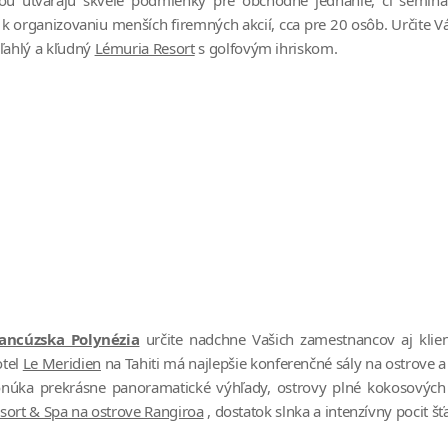
r k organizovaniu menších firemných akcií, cca pre 20 osôb. Určite 
ľahlý a kľudný
Lémuria Resort
s golfovým ihriskom.
ancúzska Polynézia
určite nadchne Vašich zamestnancov aj klien
tel
Le Meridien
na Tahiti má najlepšie konferenčné sály na ostrove
núka prekrásne panoramatické výhľady, ostrovy plné kokosovýc
sort & Spa na ostrove Rangiroa
, dostatok slnka a intenzívny pocit šťa