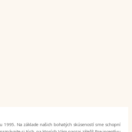
oku 1995. Na základe našich bohatých skúseností sme schopní
znávajte si tých, na ktorých Vám naozaj záleží! Pre incentívu