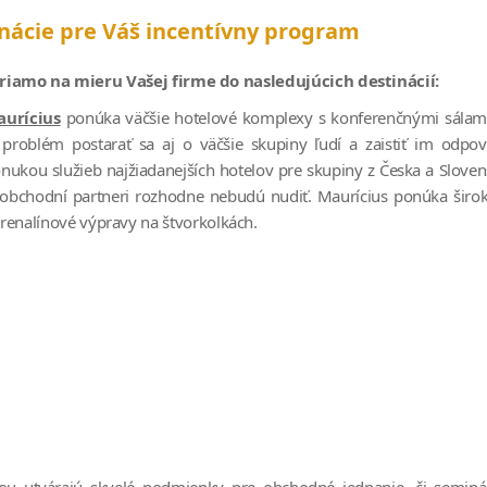
nácie pre Váš incentívny program
amo na mieru Vašej firme do nasledujúcich destinácií:
urícius
ponúka väčšie hotelové komplexy s konferenčnými sálami 
 problém postarať sa aj o väčšie skupiny ľudí a zaistiť im odpo
nukou služieb najžiadanejších hotelov pre skupiny z Česka a Slove
 obchodní partneri rozhodne nebudú nudiť. Maurícius ponúka širok
renalínové výpravy na štvorkolkách.
u utvárajú skvelé podmienky pre obchodné jednanie, či seminá