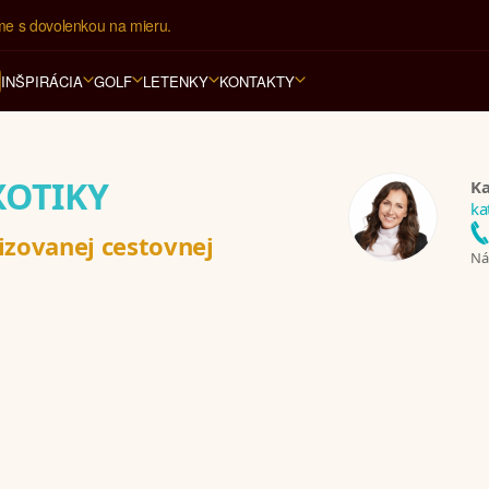
ovná kancelária na luxusnú dovolenku od 4.000 EUR.
INŠPIRÁCIA
GOLF
LETENKY
KONTAKTY
XOTIKY
Ka
ka
izovanej cestovnej
Nám