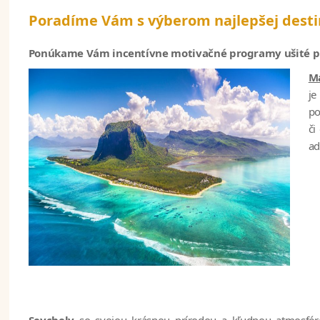
Poradíme Vám s výberom najlepšej desti
Ponúkame Vám incentívne motivačné programy ušité pri
Ma
je
po
či
ad
Seychely
so svojou krásnou prírodou a kľudnou atmosféro