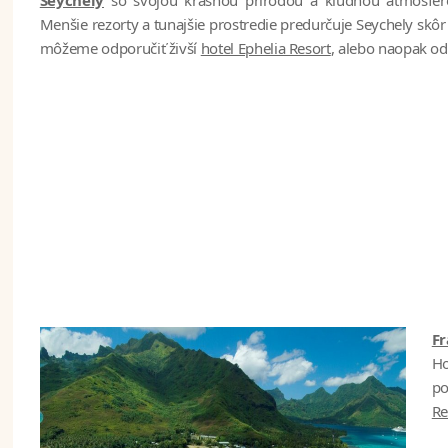
Menšie rezorty a tunajšie prostredie predurčuje Seychely skô
môžeme odporučiť živší
hotel Ephelia Resort
, alebo naopak od
Fr
Ho
po
Re