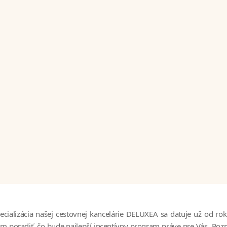
ecializácia našej cestovnej kancelárie DELUXEA sa datuje už od r
m poradiť, čo bude najlepší incentívny program práve pre Vás. Rozma