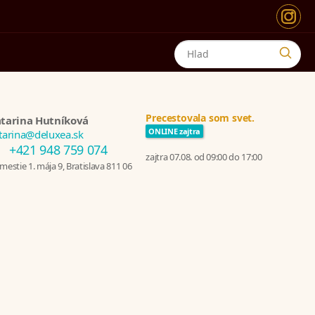
Precestovala som svet.
tarina Hutníková
ONLINE zajtra
tarina@deluxea.sk
+421 948 759 074
zajtra 07.08. od 09:00 do 17:00
estie 1. mája 9, Bratislava 811 06