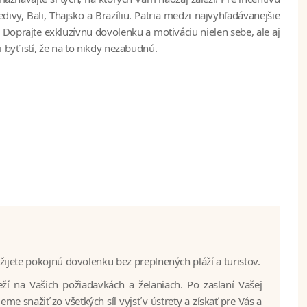
ivy, Bali, Thajsko a Brazíliu. Patria medzi najvyhľadávanejšie
Doprajte exkluzívnu dovolenku a motiváciu nielen sebe, ale aj
byť istí, že na to nikdy nezabudnú.
užijete pokojnú dovolenku bez preplnených pláží a turistov.
ží na Vašich požiadavkách a želaniach. Po zaslaní Vašej
e snažiť zo všetkých síl vyjsť v ústrety a získať pre Vás a