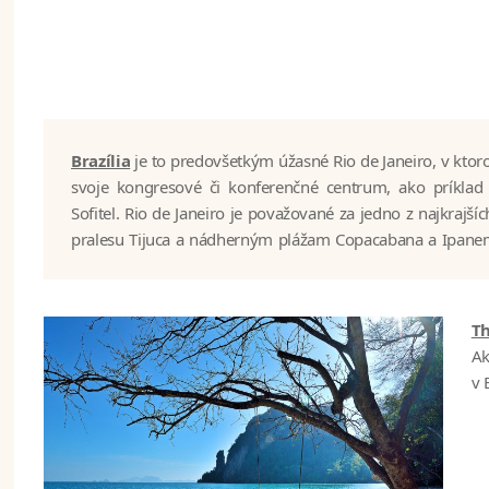
Brazília
je to predovšetkým úžasné Rio de Janeiro, v kto
tu nájdete vo dne aj v noci, často trvá až do sko
svoje kongresové či konferenčné centrum, ako príklad
autobusom a loďou zažijete piknik na skoro prázdnom ostr
Sofitel. Rio de Janeiro je považované za jedno z najkrajš
pralesu Tijuca a nádherným plážam Copacabana a Ipanem
Th
Ak
v 