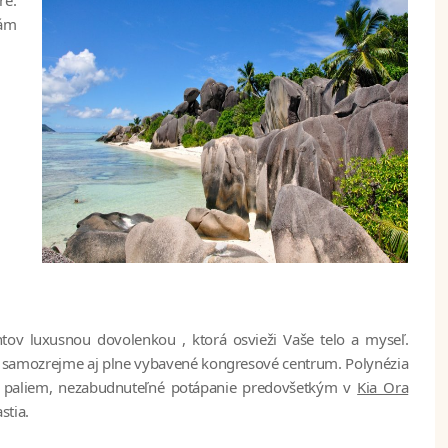
Vám
tov luxusnou dovolenkou , ktorá osvieži Vaše telo a myseľ.
 a samozrejme aj plne vybavené kongresové centrum. Polynézia
h paliem, nezabudnuteľné potápanie predovšetkým v
Kia Ora
stia.