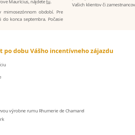
trove Maurícius, nájdete
tu
.
Vašich klientov či zamestnancov
 v mimosezónnom období. Pre
i do konca septembra. Počasie
t po dobu Vášho incentívneho zájazdu
ciu
e
vštevou výrobne rumu Rhumerie de Chamarel
ark