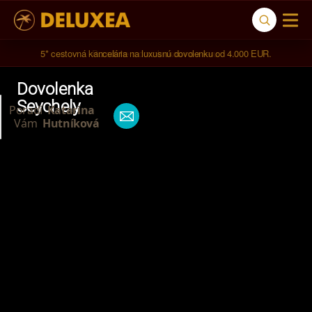
5* cestovná kancelária na luxusnú dovolenku od 4.000 EUR.
Dovolenka
Seychely
Poradí
Katarina
Vám
Hutníková