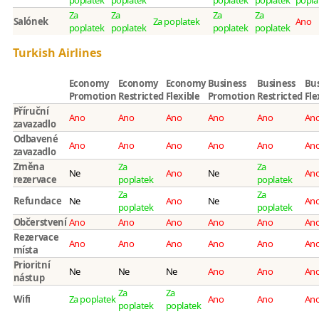
poplatek
poplatek
poplatek
poplatek
popla
Za
Za
Za
Za
Salónek
Za poplatek
Ano
poplatek
poplatek
poplatek
poplatek
Turkish Airlines
Economy
Economy
Economy
Business
Business
Bus
Promotion
Restricted
Flexible
Promotion
Restricted
Fle
Příruční
Ano
Ano
Ano
Ano
Ano
An
zavazadlo
Odbavené
Ano
Ano
Ano
Ano
Ano
An
zavazadlo
Změna
Za
Za
Ne
Ano
Ne
An
rezervace
poplatek
poplatek
Za
Za
Refundace
Ne
Ano
Ne
An
poplatek
poplatek
Občerstvení
Ano
Ano
Ano
Ano
Ano
An
Rezervace
Ano
Ano
Ano
Ano
Ano
An
místa
Prioritní
Ne
Ne
Ne
Ano
Ano
An
nástup
Za
Za
Wifi
Za poplatek
Ano
Ano
An
poplatek
poplatek