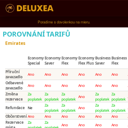
Poradíme s dovolenkou na mieru.
POROVNÁNÍ TARIFŮ
Emirates
Economy
Economy
Economy
Economy
Business
Business
Special
Saver
Flex
Flex Plus
Saver
Flex
Příruční
Ano
Ano
Ano
Ano
Ano
Ano
zavazadlo
Odbavené
Ano
Ano
Ano
Ano
Ano
Ano
zavazadlo
Změna
Za
Za
Za
Za
Za
Ano
rezervace
poplatek
poplatek
poplatek
poplatek
poplatek
Za
Za
Za
Za
Refundace
Ne
Ano
poplatek
poplatek
poplatek
poplatek
Občerstvení
Ano
Ano
Ano
Ano
Ano
Ano
Rezervace
Za
Za
Ano
Ano
Ano
Ano
místa
poplatek
poplatek