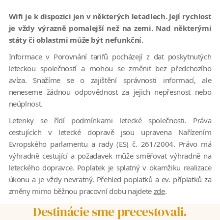
Wifi je k dispozici jen v některých letadlech. Její rychlost
je vždy výrazně pomalejší než na zemi. Nad některými
státy či oblastmi může být nefunkční.
Informace v Porovnání tarifů pocházejí z dat poskytnutých
leteckou společností a mohou se změnit bez předchozího
avíza. Snažíme se o zajištění správnosti informací, ale
neneseme žádnou odpovědnost za jejich nepřesnost nebo
neúplnost.
Letenky se řídí podmínkami letecké společnosti. Práva
cestujících v letecké dopravě jsou upravena Nařízením
Evropského parlamentu a rady (ES) č. 261/2004. Právo má
výhradně cestující a požadavek může směřovat výhradně na
leteckého dopravce. Poplatek je splatný v okamžiku realizace
úkonu a je vždy nevratný. Přehled poplatků a ev. příplatků za
změny mimo běžnou pracovní dobu najdete
zde
.
Destinácie sme precestovali.