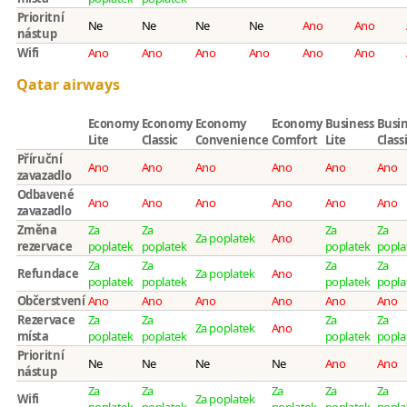
Prioritní
Ne
Ne
Ne
Ne
Ano
Ano
nástup
Wifi
Ano
Ano
Ano
Ano
Ano
Ano
Qatar airways
Economy
Economy
Economy
Economy
Business
Busi
Lite
Classic
Convenience
Comfort
Lite
Class
Příruční
Ano
Ano
Ano
Ano
Ano
Ano
zavazadlo
Odbavené
Ano
Ano
Ano
Ano
Ano
Ano
zavazadlo
Změna
Za
Za
Za
Za
Za poplatek
Ano
rezervace
poplatek
poplatek
poplatek
popla
Za
Za
Za
Za
Refundace
Za poplatek
Ano
poplatek
poplatek
poplatek
popla
Občerstvení
Ano
Ano
Ano
Ano
Ano
Ano
Rezervace
Za
Za
Za
Za
Za poplatek
Ano
místa
poplatek
poplatek
poplatek
popla
Prioritní
Ne
Ne
Ne
Ne
Ano
Ano
nástup
Za
Za
Za
Za
Za
Wifi
Za poplatek