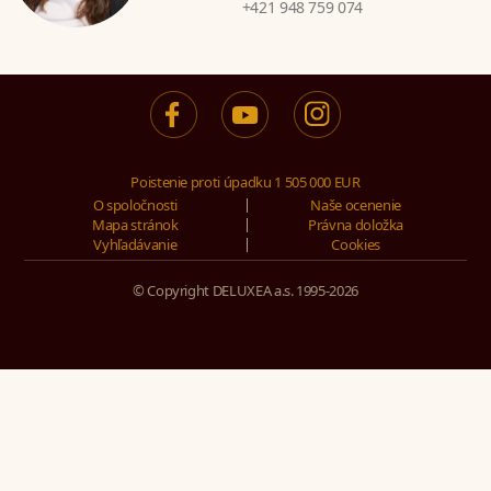
+421 948 759 074
Poistenie proti úpadku 1 505 000 EUR
O spoločnosti
Naše ocenenie
Mapa stránok
Právna doložka
Vyhľadávanie
Cookies
© Copyright DELUXEA a.s. 1995-2026