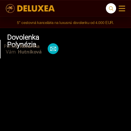
5* cestovná kancelária na luxusnú dovolenku od 4.000 EUR.
Dovolenka
Polynézia
Poradí
Katarina
Vám
Hutníková