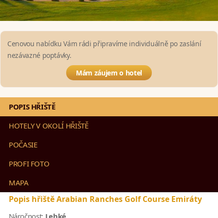
Cenovou nabídku Vám rádi připravíme individuálně po zaslání
nezávazné poptávky.
Mám záujem o hotel
POPIS HŘIŠTĚ
HOTELY V OKOLÍ HŘIŠTĚ
POČASIE
PROFI FOTO
MAPA
Popis hřiště Arabian Ranches Golf Course Emiráty
Náročnost:
Lehké