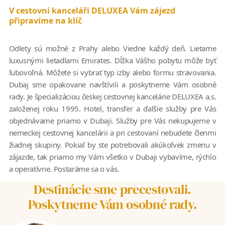
V cestovní kanceláři DELUXEA Vám zájezd
připravíme na klíč
Odlety sú možné z Prahy alebo Viedne každý deň. Lietame
luxusnými lietadlami Emirates. Dĺžka Vášho pobytu môže byť
ľubovoľná. Môžete si vybrať typ izby alebo formu stravovania.
Dubaj sme opakovane navštívili a poskytneme Vám osobné
rady. Je špecializáciou českej cestovnej kancelárie DELUXEA a.s.
založenej roku 1995. Hotel, transfer a ďalšie služby pre Vás
objednávame priamo v Dubaji. Služby pre Vás nekupujeme v
nemeckej cestovnej kancelárii a pri cestovaní nebudete členmi
žiadnej skupiny. Pokiaľ by ste potrebovali akúkoľvek zmenu v
zájazde, tak priamo my Vám všetko v Dubaji vybavíme, rýchlo
a operatívne. Postaráme sa o vás.
Destinácie sme precestovali.
Poskytneme Vám osobné rady.