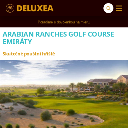
5* cestovná kancelária na luxusnú dovolenku od 4.000 EUR.
Poradíme s dovolenkou na mieru.
ARABIAN RANCHES GOLF COURSE
EMIRÁTY
Skutečné pouštní hřiště