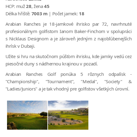
HCP:
muž
28
, žena
45
Délka hřiště:
7003 m
| Počet jamek:
18
Arabian Ranches je 18-jamkové ihrisko par 72, navrhnuté
profesionálnym golfistom Ianom Baker-Finchom v spolupráci
s Nicklaus Designom a je zároveň jedným z najobľúbenejších
ihrísk v Dubaji.
Užite si hru na skutočnom púšťom ihrisku, kde jamky vedú cez
piesočné duny s nádhernou krajinou v pozadí.
Arabian Ranches Golf ponúka 5 rôznych odpalísk -
"Championship", "Tournament", "Medal", "Society" &
"Ladies/Juniors" a je tak vhodný pre golfistov všetkých úrovní.