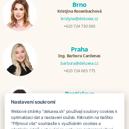
Brno
Kristýna Rosenbachová
kristyna@deluxea.cz
+420 724 730 063
Praha
Ing. Barbora Cardenas
barbora@deluxea.cz
+420 724 065 775
Bratislava
Veronika Khúlová
Nastavení soukromí
veronika@deluxea.sk
Webové stránky "deluxea.sk" používají soubory cookies k
+421 948 548 908
optimalizaci dat a nastavení služeb. Kliknutím na tlačítko
"Přijmout vše" souhlasíte s využíváním cookies a