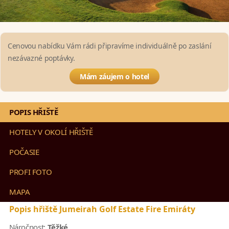
Cenovou nabídku Vám rádi připravíme individuálně po zaslání
nezávazné poptávky.
Mám záujem o hotel
POPIS HŘIŠTĚ
HOTELY V OKOLÍ HŘIŠTĚ
POČASIE
PROFI FOTO
MAPA
Popis hřiště Jumeirah Golf Estate Fire Emiráty
Náročnost:
Těžké