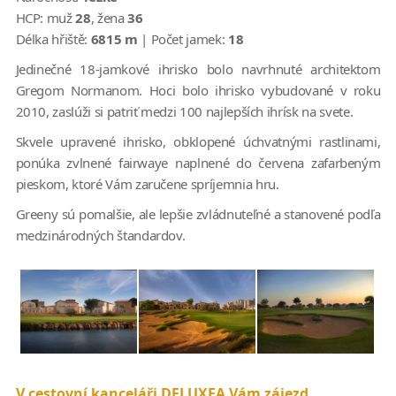
HCP:
muž
28
, žena
36
Délka hřiště:
6815 m
| Počet jamek:
18
Jedinečné 18-jamkové ihrisko bolo navrhnuté architektom
Gregom Normanom. Hoci bolo ihrisko vybudované v roku
2010, zaslúži si patriť medzi 100 najlepších ihrísk na svete.
Skvele upravené ihrisko, obklopené úchvatnými rastlinami,
ponúka zvlnené fairwaye naplnené do červena zafarbeným
pieskom, ktoré Vám zaručene spríjemnia hru.
Greeny sú pomalšie, ale lepšie zvládnuteľné a stanovené podľa
medzinárodných štandardov.
V cestovní kanceláři DELUXEA Vám zájezd