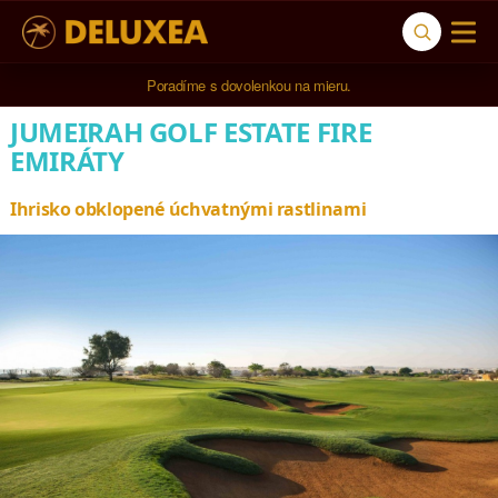
5* cestovná kancelária na luxusnú dovolenku od 4.000 EUR.
Poradíme s dovolenkou na mieru.
JUMEIRAH GOLF ESTATE FIRE
EMIRÁTY
Ihrisko obklopené úchvatnými rastlinami