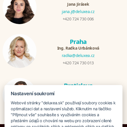
Jana Jirásek
jana.j@deluxea.cz
+420 724 730 006
Praha
Ing. Radka Urbánková
radka@deluxea.cz
+420 724 730 013
Bratislava
Katarina Hutníková
Nastavení soukromí
katarina@deluxea.sk
Webové stránky "deluxea.sk" používají soubory cookies k
+421 948 759 074
optimalizaci dat a nastavení služeb. Kliknutím na tlačítko
"Přijmout vše" souhlasíte s využíváním cookies a
předáním údajů o chování na webu pro zobrazení cílené
reklamy na sociálních sítích a reklamních sítích na dalších