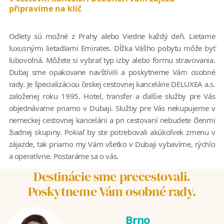
připravíme na klíč
Odlety sú možné z Prahy alebo Viedne každý deň. Lietame
luxusnými lietadlami Emirates. Dĺžka Vášho pobytu môže byť
ľubovoľná. Môžete si vybrať typ izby alebo formu stravovania.
Dubaj sme opakovane navštívili a poskytneme Vám osobné
rady. Je špecializáciou českej cestovnej kancelárie DELUXEA a.s.
založenej roku 1995. Hotel, transfer a ďalšie služby pre Vás
objednávame priamo v Dubaji. Služby pre Vás nekupujeme v
nemeckej cestovnej kancelárii a pri cestovaní nebudete členmi
žiadnej skupiny. Pokiaľ by ste potrebovali akúkoľvek zmenu v
zájazde, tak priamo my Vám všetko v Dubaji vybavíme, rýchlo
a operatívne. Postaráme sa o vás.
Destinácie sme precestovali.
Poskytneme Vám osobné rady.
Brno