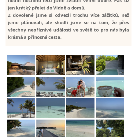
hodin nočního letu jsme zvládli velmi dobře. Pak už
jen krátký přelet do Vídně a domů.
Z dovolené jsme si odvezli trochu více zážitků, než
jsme plánovali, ale shodli jsme se na tom, že přes
všechny nepříznivé události ve světě to pro nás byla
krásná a přínosná cesta.