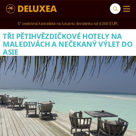
Navštívili sme 
791 hotelov
 v 
123 krajinách sveta
.
TŘI PĚTIHVĚZDIČKOVÉ HOTELY NA
MALEDIVÁCH A NEČEKANÝ VÝLET DO
ASIE