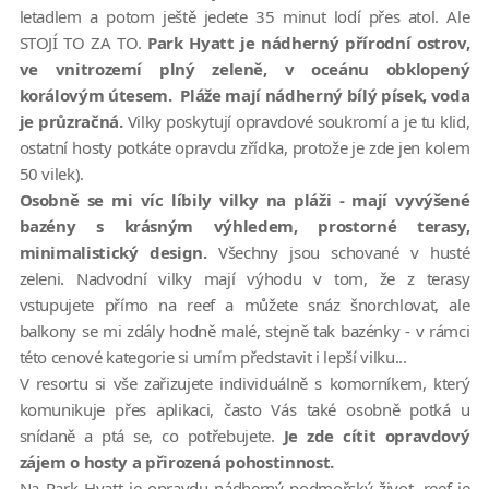
letadlem a potom ještě jedete 35 minut lodí přes atol. Ale
STOJÍ TO ZA TO.
Park Hyatt je nádherný přírodní ostrov,
ve vnitrozemí plný zeleně, v oceánu obklopený
korálovým útesem. Pláže mají nádherný bílý písek, voda
je průzračná.
Vilky poskytují opravdové soukromí a je tu klid,
ostatní hosty potkáte opravdu zřídka, protože je zde jen kolem
50 vilek).
Osobně se mi víc líbily vilky na pláži - mají vyvýšené
bazény s krásným výhledem, prostorné terasy,
minimalistický design.
Všechny jsou schované v husté
zeleni. Nadvodní vilky mají výhodu v tom, že z terasy
vstupujete přímo na reef a můžete snáz šnorchlovat, ale
balkony se mi zdály hodně malé, stejně tak bazénky - v rámci
této cenové kategorie si umím představit i lepší vilku...
V resortu si vše zařizujete individuálně s komorníkem, který
komunikuje přes aplikaci, často Vás také osobně potká u
snídaně a ptá se, co potřebujete.
Je zde cítit opravdový
zájem o hosty a přirozená pohostinnost.
Na Park Hyatt je opravdu nádherný podmořský život, reef je