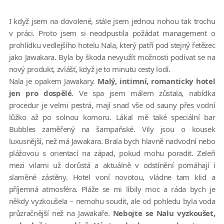
I když jsem na dovolené, stále jsem jednou nohou tak trochu
v práci. Proto jsem si neodpustila požádat management o
prohlídku vedlejšího hotelu Nala, který patří pod stejný řetězec
jako Jawakara. Byla by škoda nevyužít možnosti podívat se na
nový produkt, zvlášť, když je to minutu cesty lodí.
Nala je opakem Jawakary.
Malý, intimní, romanticky hotel
jen pro dospělé
. Ve spa jsem málem zůstala, nabídka
procedur je velmi pestrá, mají snad vše od sauny přes vodní
lůžko až po solnou komoru. Lákal mě také speciální bar
Bubbles zaměřený na šampaňské. Vily jsou o kousek
luxusnější, než má Jawakara. Brala bych hlavně nadvodní nebo
plážovou s orientací na západ, pokud mohu poradit. Zeleň
mezi vilami už dorůstá a aktuálně v odstínění pomáhají i
slaměné zástěny. Hotel voní novotou, vládne tam klid a
příjemná atmosféra. Pláže se mi líbily moc a ráda bych je
někdy vyzkoušela – nemohu soudit, ale od pohledu byla voda
průzračnější než na Jawakaře.
Nebojte se Nalu vyzkoušet,