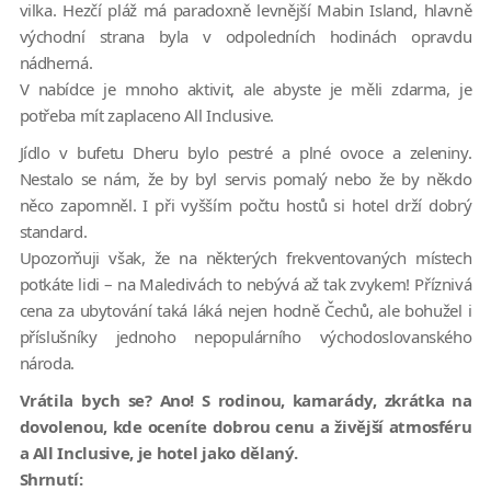
vilka. Hezčí pláž má paradoxně levnější Mabin Island, hlavně
východní strana byla v odpoledních hodinách opravdu
nádherná.
V nabídce je mnoho aktivit, ale abyste je měli zdarma, je
potřeba mít zaplaceno All Inclusive.
Jídlo v bufetu Dheru bylo pestré a plné ovoce a zeleniny.
Nestalo se nám, že by byl servis pomalý nebo že by někdo
něco zapomněl. I při vyšším počtu hostů si hotel drží dobrý
standard.
Upozorňuji však, že na některých frekventovaných místech
potkáte lidi – na Maledivách to nebývá až tak zvykem! Příznivá
cena za ubytování taká láká nejen hodně Čechů, ale bohužel i
příslušníky jednoho nepopulárního východoslovanského
národa.
Vrátila bych se? Ano! S rodinou, kamarády, zkrátka na
dovolenou, kde oceníte dobrou cenu a živější atmosféru
a All Inclusive, je hotel jako dělaný.
Shrnutí: