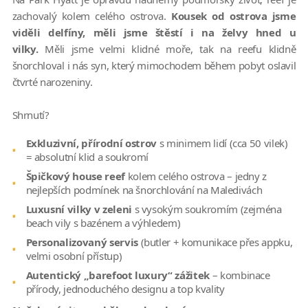
zachovalý kolem celého ostrova.
Kousek od ostrova jsme
viděli delfíny, měli jsme štěstí i na želvy hned u
vilky.
Měli jsme velmi klidné moře, tak na reefu klidně
šnorchloval i nás syn, který mimochodem během pobyt oslavil
čtvrté narozeniny.
Shrnutí?
Exkluzivní, přírodní ostrov
s minimem lidí (cca 50 vilek)
= absolutní klid a soukromí
Špičkový house reef
kolem celého ostrova – jedny z
nejlepších podmínek na šnorchlování na Maledivách
Luxusní vilky v zeleni
s vysokým soukromím (zejména
beach vily s bazénem a výhledem)
Personalizovaný servis
(butler + komunikace přes appku,
velmi osobní přístup)
Autentický „barefoot luxury“ zážitek
– kombinace
přírody, jednoduchého designu a top kvality