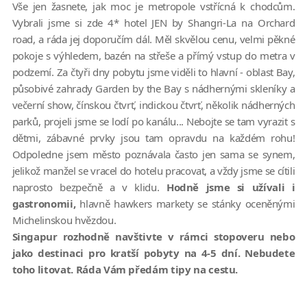
Vše jen žasnete, jak moc je metropole vstřícná k chodcům.
Vybrali jsme si zde 4* hotel JEN by Shangri-La na Orchard
road, a ráda jej doporučím dál. Měl skvělou cenu, velmi pěkné
pokoje s výhledem, bazén na střeše a přímý vstup do metra v
podzemí. Za čtyři dny pobytu jsme viděli to hlavní - oblast Bay,
působivé zahrady Garden by the Bay s nádhernými skleníky a
večerní show, čínskou čtvrť, indickou čtvrť, několik nádherných
parků, projeli jsme se lodí po kanálu... Nebojte se tam vyrazit s
dětmi, zábavné prvky jsou tam opravdu na každém rohu!
Odpoledne jsem město poznávala často jen sama se synem,
jelikož manžel se vracel do hotelu pracovat, a vždy jsme se cítili
naprosto bezpečně a v klidu.
Hodně jsme si užívali i
gastronomii,
hlavně hawkers markety se stánky oceněnými
Michelinskou hvězdou.
Singapur rozhodně navštivte v rámci stopoveru nebo
jako destinaci pro kratší pobyty na 4-5 dní. Nebudete
toho litovat. Ráda Vám předám tipy na cestu.