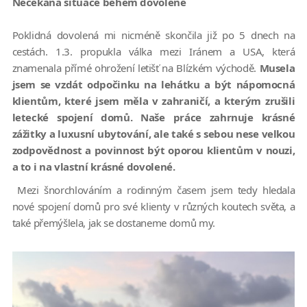
Nečekaná situace během dovolené
Poklidná dovolená mi nicméně skončila již po 5 dnech na
cestách. 1.3. propukla válka mezi Iránem a USA, která
znamenala přímé ohrožení letišť na Blízkém východě.
Musela
jsem se vzdát odpočinku na lehátku a být nápomocná
klientům, které jsem měla v zahraničí, a kterým zrušili
letecké spojení domů. Naše práce zahrnuje krásné
zážitky a luxusní ubytování, ale také s sebou nese velkou
zodpovědnost a povinnost být oporou klientům v nouzi,
a to i na vlastní krásné dovolené.
Mezi šnorchlováním a rodinným časem jsem tedy hledala
nové spojení domů pro své klienty v různých koutech světa, a
také přemýšlela, jak se dostaneme domů my.