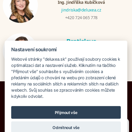
Ing. Jindřiška Kubíčková
jindriska@deluxea.cz
+420 724 065 778
Bratislava
Katarina Hutníková
Nastavení soukromí
katarina@deluxea.sk
Webové stránky "deluxea.sk" používají soubory cookies k
+421 948 759 074
optimalizaci dat a nastavení služeb. Kliknutím na tlačítko
"Přijmout vše" souhlasíte s využíváním cookies a
předáním údajů o chování na webu pro zobrazení cílené
reklamy na sociálních sítích a reklamních sítích na dalších
webech. Svůj souhlas se zpracováním cookies můžete
kdykoliv odvolat.
Poistenie proti úpadku 1 505 000 EUR
Přijmout vše
O spoločnosti
Naše ocenenie
Mapa stránok
Právna doložka
Potřebujete poradit?
Zeptejte se našeho asistenta
Vyhľadávanie
Cookies
Odmítnout vše
Chettyho
.