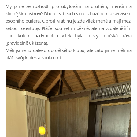
My jsme se rozhodli pro ubytování na druhém, menším a
klidnějším ostrově Dheru, v beach vilce s bazénem a servisem
osobního butlera. Oproti Mabinu je zde vilek méně a mají mezi
sebou rozestupy. Pláže jsou velmi pěkné, ale na vzdálenějším
cípu kolem nadvodních vilek byla místy mořská tráva
(pravidelně uklízená).
Měli jsme to daleko do dětkého klubu, ale zato jsme měli na
pláži svůj klídek a soukromí.