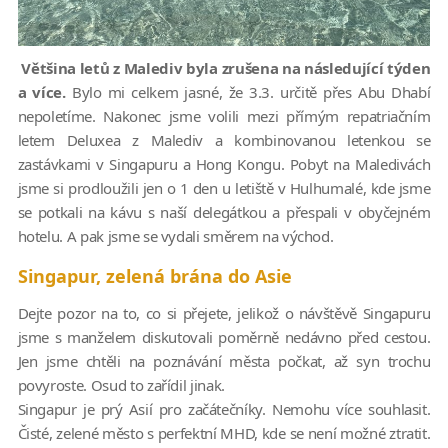
Většina letů z Malediv byla zrušena na následující týden
a více.
Bylo mi celkem jasné, že 3.3. určitě přes Abu Dhabí
nepoletíme. Nakonec jsme volili mezi přímým repatriačním
letem Deluxea z Malediv a kombinovanou letenkou se
zastávkami v Singapuru a Hong Kongu. Pobyt na Maledivách
jsme si prodloužili jen o 1 den u letiště v Hulhumalé, kde jsme
se potkali na kávu s naší delegátkou a přespali v obyčejném
hotelu. A pak jsme se vydali směrem na východ.
Singapur, zelená brána do Asie
Dejte pozor na to, co si přejete, jelikož o návštěvě Singapuru
jsme s manželem diskutovali poměrně nedávno před cestou.
Jen jsme chtěli na poznávání města počkat, až syn trochu
povyroste. Osud to zařídil jinak.
Singapur je prý Asií pro začátečníky. Nemohu více souhlasit.
Čisté, zelené město s perfektní MHD, kde se není možné ztratit.