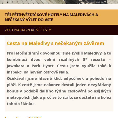
TŘI PĚTIHVĚZDIČKOVÉ HOTELY NA MALEDIVÁCH A
NEČEKANÝ VÝLET DO ASIE
ZPĚT NA INSPEKČNÍ CESTY
Cesta na Maledivy s nečekaným závěrem
Pro letošní zimní dovolenou jsme zvolili Maledivy, a to
kombinaci dvou velmi rozdílných 5* resortů –
Jawakara a Park Hyatt. Cestu jsem využila také k
inspekci na novém ostrově Nala.
Očekávali jsme hlavně klid, odpočinek a pohodu na
pláži. K cestě jsme nakonec dostali jeden nevyžádaný
bonus v podobě dalšího
týdne cestování po asijských
metropolích. Jak a proč se to stalo, se dočtete na konci
tohoto článku.