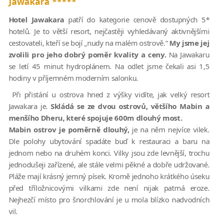
Jawakara *****
Hotel Jawakara
patří do kategorie cenově dostupných 5*
hotelů. Je to větší resort, nejčastěji vyhledávaný aktivnějšími
cestovateli, kteří se bojí „nudy na malém ostrově.“
My jsme jej
zvolili pro jeho dobrý poměr kvality a ceny.
Na Jawakaru
se letí 45 minut hydroplánem. Na odlet jsme čekali asi 1,5
hodiny v příjemném moderním salonku.
Při přistání u ostrova hned z výšky vidíte, jak velký resort
Jawakara je.
Skládá se ze dvou ostrovů, většího Mabin a
menšího Dheru, které spojuje 600m dlouhý most.
Mabin ostrov je poměrně dlouhý,
je na něm nejvíce vilek.
Dle polohy ubytování spadáte buď k restauraci a baru na
jednom nebo na druhém konci. Vilky jsou zde levnější, trochu
jednodušeji zařízené, ale stále velmi pěkné a dobře udržované.
Pláže mají krásný jemný písek. Kromě jednoho krátkého úseku
před tříložnicovými vilkami zde není nijak patrná eroze.
Nejhezčí místo pro šnorchlování je u mola blízko nadvodních
vil.