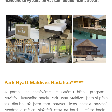
rozhodně to vypadá, že Vás tam budou rozmazlovat.
Park Hyatt Maldives Hadahaa*****
A pomalu se dostáváme ke zlatému hřebu programu.
Návštěvu luxusního hotelu Park Hyatt Maldives jsem si přála
tak dlouho, až jsem tam opravdu letos dostala pozvání.
Neodradila mě ani složitější cesta na hotel – letí se hodinu