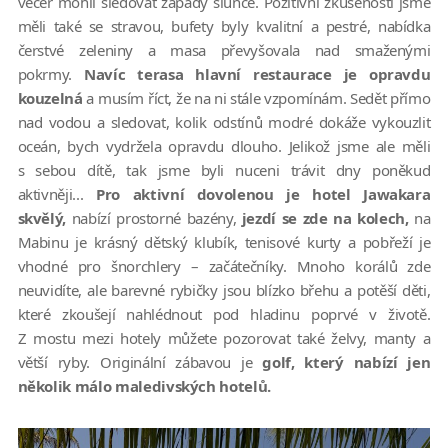
večer mohli sledovat západy slunce. Pozitivní zkušenosti jsme
měli také se stravou, bufety byly kvalitní a pestré, nabídka
čerstvé zeleniny a masa převyšovala nad smaženými
pokrmy.
Navíc terasa hlavní restaurace je opravdu
kouzelná
a musím říct, že na ni stále vzpomínám. Sedět přímo
nad vodou a sledovat, kolik odstínů modré dokáže vykouzlit
oceán, bych vydržela opravdu dlouho. Jelikož jsme ale měli
s sebou dítě, tak jsme byli nuceni trávit dny poněkud
aktivněji...
Pro aktivní dovolenou je hotel Jawakara
skvělý,
nabízí prostorné bazény,
jezdí se zde na kolech,
na
Mabinu je krásný dětský klubík, tenisové kurty a pobřeží je
vhodné pro šnorchlery – začátečníky. Mnoho korálů zde
neuvidíte, ale barevné rybičky jsou blízko břehu a potěší děti,
které zkoušejí nahlédnout pod hladinu poprvé v životě.
Z mostu mezi hotely můžete pozorovat také želvy, manty a
větší ryby. Originální zábavou je
golf, který nabízí jen
několik málo maledivských hotelů.