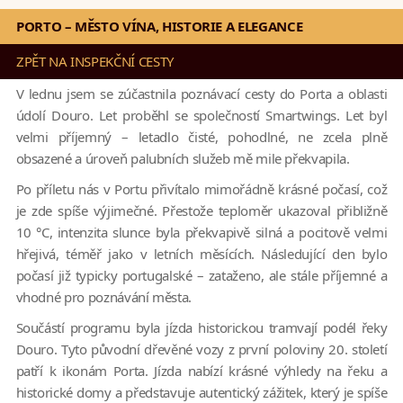
PORTO – MĚSTO VÍNA, HISTORIE A ELEGANCE
ZPĚT NA INSPEKČNÍ CESTY
V lednu jsem se zúčastnila poznávací cesty do Porta a oblasti
údolí Douro. Let proběhl se společností Smartwings. Let byl
velmi příjemný – letadlo čisté, pohodlné, ne zcela plně
obsazené a úroveň palubních služeb mě mile překvapila.
Po příletu nás v Portu přivítalo mimořádně krásné počasí, což
je zde spíše výjimečné. Přestože teploměr ukazoval přibližně
10 °C, intenzita slunce byla překvapivě silná a pocitově velmi
hřejivá, téměř jako v letních měsících. Následující den bylo
počasí již typicky portugalské – zataženo, ale stále příjemné a
vhodné pro poznávání města.
Součástí programu byla jízda historickou tramvají podél řeky
Douro. Tyto původní dřevěné vozy z první poloviny 20. století
patří k ikonám Porta. Jízda nabízí krásné výhledy na řeku a
historické domy a představuje autentický zážitek, který je spíše