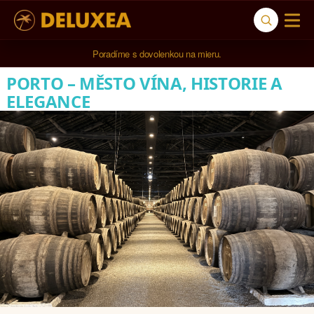
5* cestovná kancelária na luxusnú dovolenku od 4.000 EUR.
Poradíme s dovolenkou na mieru.
PORTO – MĚSTO VÍNA, HISTORIE A
ELEGANCE