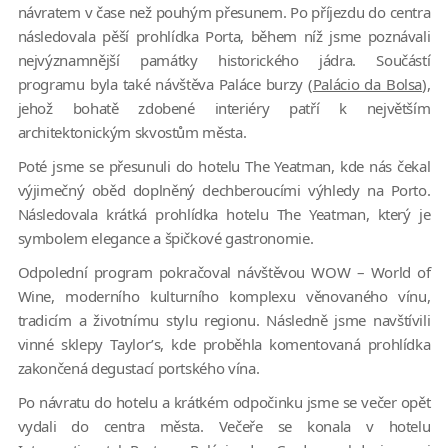
návratem v čase než pouhým přesunem. Po příjezdu do centra
následovala pěší prohlídka Porta, během níž jsme poznávali
nejvýznamnější památky historického jádra. Součástí
programu byla také návštěva Paláce burzy (
Palácio da Bolsa
),
jehož bohatě zdobené interiéry patří k největším
architektonickým skvostům města.
Poté jsme se přesunuli do hotelu The Yeatman, kde nás čekal
výjimečný oběd doplněný dechberoucími výhledy na Porto.
Následovala krátká prohlídka hotelu The Yeatman, který je
symbolem elegance a špičkové gastronomie.
Odpolední program pokračoval návštěvou WOW – World of
Wine, moderního kulturního komplexu věnovaného vínu,
tradicím a životnímu stylu regionu. Následně jsme navštívili
vinné sklepy Taylor’s, kde proběhla komentovaná prohlídka
zakončená degustací portského vína.
Po návratu do hotelu a krátkém odpočinku jsme se večer opět
vydali do centra města. Večeře se konala v hotelu