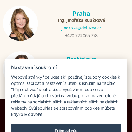
Praha
Ing. Jindřiška Kubíčková
jindriska@deluxea.cz
+420 724 065 778
Bratislava
Katarina Hutníková
Nastavení soukromí
katarina@deluxea.sk
Webové stránky "deluxea.sk" používají soubory cookies k
+421 948 759 074
optimalizaci dat a nastavení služeb. Kliknutím na tlačítko
"Přijmout vše" souhlasíte s využíváním cookies a
předáním údajů o chování na webu pro zobrazení cílené
reklamy na sociálních sítích a reklamních sítích na dalších
webech. Svůj souhlas se zpracováním cookies můžete
kdykoliv odvolat.
Poistenie proti úpadku 1 505 000 EUR
Přijmout vše