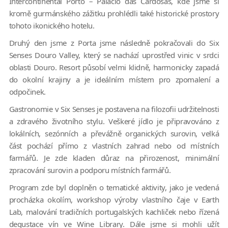
Intercontinental Porto – Palácio das Cardosas, kde jsme si
kromě gurmánského zážitku prohlédli také historické prostory
tohoto ikonického hotelu.
Druhý den jsme z Porta jsme následně pokračovali do Six
Senses Douro Valley, který se nachází uprostřed vinic v srdci
oblasti Douro. Resort působí velmi klidně, harmonicky zapadá
do okolní krajiny a je ideálním místem pro zpomalení a
odpočinek.
Gastronomie v Six Senses je postavena na filozofii udržitelnosti
a zdravého životního stylu. Veškeré jídlo je připravováno z
lokálních, sezónních a převážně organických surovin, velká
část pochází přímo z vlastních zahrad nebo od místních
farmářů. Je zde kladen důraz na přirozenost, minimální
zpracování surovin a podporu místních farmářů.
Program zde byl doplněn o tematické aktivity, jako je vedená
procházka okolím, workshop výroby vlastního čaje v Earth
Lab, malování tradičních portugalských kachliček nebo řízená
degustace vín ve Wine Library. Dále jsme si mohli užít