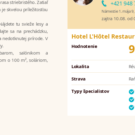
asa striebristého. Zatiaľ
+421 948 
je skvelou príležitosťou
Námestie 1. mája 9, 
zajtra 10.08. od
ájdete tu svieže lesy a
dajte sa na prechádzku,
Hotel L'Hôtel Restau
sa nedotknutej prírode. V
9
y.
Hodnotenie
 barom, salónikom a
om o 100 m², soláriom,
Lokalita
Ré
Strava
Ra
Typy špecialistov