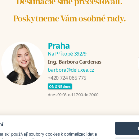
Destinácie sme precestovali.
Poskytneme Vám osobné rady.
Praha
Na Příkopě 392/9
Ing. Barbora Cardenas
barbora@deluxea.cz
+420 724 065 775
ONLINE dnes
dnes 09.08. od 17:00 do 20:00
mí
ánia
Chorvátsko
Thajsko
Srí Lanka
Turecko
Grécko
.sk" používají soubory cookies k optimalizaci dat a