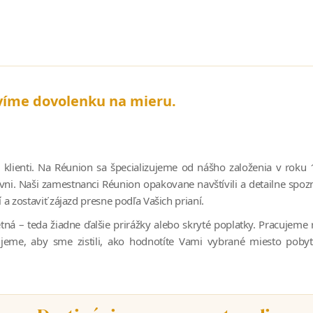
víme dovolenku na mieru.
i klienti. Na Réunion sa špecializujeme od nášho založenia v ro
vni. Naši zamestnanci Réunion opakovane navštívili a detailne spo
 zostaviť zájazd presne podľa Vašich prianí.
 – teda žiadne ďalšie prirážky alebo skryté poplatky. Pracujeme rý
eme, aby sme zistili, ako hodnotíte Vami vybrané miesto pobytu 