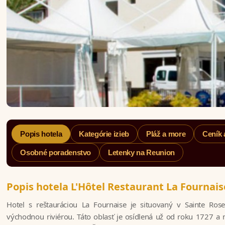
Popis hotela
Kategórie izieb
Pláž a more
Ceník 
Osobné poradenstvo
Letenky na Reunion
Popis hotela L'Hôtel Restaurant La Fournai
Hotel s reštauráciou La Fournaise je situovaný v Sainte Ro
východnou riviérou. Táto oblasť je osídlená už od roku 1727 a