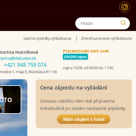
Späť na výsledky vyhľadávania
Zmeniť parametre vyhľadávania
Precestovala som svet.
tarina Hutníková
ONLINE zajtra
tarina@deluxea.sk
+421 948 759 074
zajtra 10.08. od 09:00 do 17:30
estie 1. mája 9, Bratislava 811 06
Cena zájezdu na vyžádání
OTO
Cenovou nabídku Vám rádi připravíme
individuálně po zaslání nezávazné poptávky.
Mám záujem o hotel