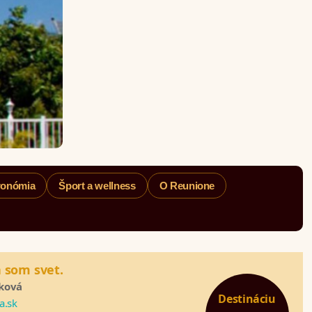
ronómia
Šport a wellness
O Reunione
 som svet.
íková
Destináciu
a.sk