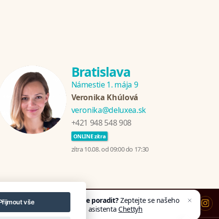
Bratislava
Námestie 1. mája 9
Veronika Khúlová
veronika@deluxea.sk
+421 948 548 908
ONLINE zítra
zítra 10.08. od 09:00 do 17:30
Potřebujete poradit?
Zeptejte se našeho
Přijmout vše
asistenta
Chettyho
.