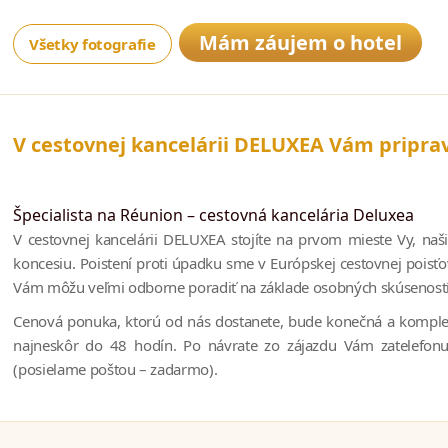
Mám záujem o hotel
Všetky fotografie
V cestovnej kancelárii DELUXEA Vám pripra
Špecialista na Réunion – cestovná kancelária Deluxea
V cestovnej kancelárii DELUXEA stojíte na prvom mieste Vy, naš
koncesiu. Poistení proti úpadku sme v Európskej cestovnej poisťo
Vám môžu veľmi odborne poradiť na základe osobných skúseností a
Cenová ponuka, ktorú od nás dostanete, bude konečná a kompletná
najneskôr do 48 hodín. Po návrate zo zájazdu Vám zatelefonuj
(posielame poštou – zadarmo).