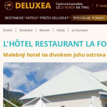
Cestovná kancelária
5* cest
UŽ
21 ROKOV
NA TRHU
DESTINÁCIE
HOTELY
PREČO DELUXEA?
ŠPECIÁLNE PONUKY
Domov
Destinácie
Réunion
Hotely
La Fournaise
L'HÔTEL RESTAURANT LA F
Malebný hotel na divokom juhu ostrova