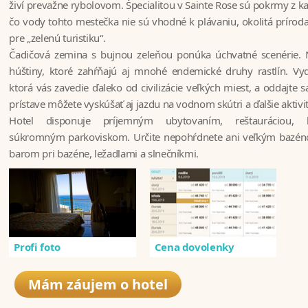
živí prevažne rybolovom. Špecialitou v Sainte Rose sú pokrmy z kar
čo vody tohto mestečka nie sú vhodné k plávaniu, okolitá príroda 
pre „zelenú turistiku“.
Čadičová zemina s bujnou zeleňou ponúka úchvatné scenérie. N
húštiny, ktoré zahŕňajú aj mnohé endemické druhy rastlín. Vy
ktorá vás zavedie ďaleko od civilizácie veľkých miest, a oddajte 
prístave môžete vyskúšať aj jazdu na vodnom skútri a ďalšie aktivit
Hotel disponuje príjemným ubytovaním, reštauráciou,
súkromným parkoviskom. Určite nepohŕdnete ani veľkým bazén
barom pri bazéne, ležadlami a slnečníkmi.
Profi foto
Cena dovolenky
Mám záujem o hotel