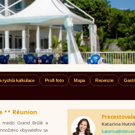
a rychlá kalkulace
Profi foto
Mapa
Recenzie
Gast
**
se
Réunion
Precestovala
se medzi Grand Brûlé a
Katarina Hutn
 množstvo obyvateľov sa
katarina@deluxe