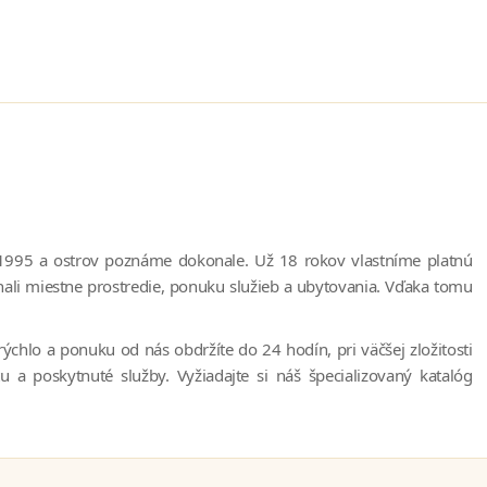
ku 1995 a ostrov poznáme dokonale. Už 18 rokov vlastníme platnú
znali miestne prostredie, ponuku služieb a ubytovania. Vďaka tomu
chlo a ponuku od nás obdržíte do 24 hodín, pri väčšej zložitosti
a poskytnuté služby. Vyžiadajte si náš špecializovaný katalóg