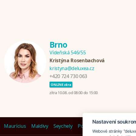
Brno
Vídeňská 546/55
Kristýna Rosenbachová
kristyna@deluxea.cz
+420 724 730 063
ONLINE zítra
zítra 10.08. od 08:00 do 15:00
Nastavení soukro
Maurícius
Maldivy
Seychely
Polynézia
Emiráty
Tanz
Webové stránky "deluxea