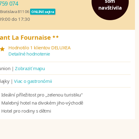
som
759 074
navštívila
Bratislava 811 06
ONLINE zajtra
 09:00 do 17:30
**
rant La Fournaise
*
Hodnotilo 1 klientov DELUXEA
Detailné hodnotenie
union |
Zobraziť mapu
ňajky |
Viac o gastronómii
Ideální příležitost pro „zelenou turistiku“
Malebný hotel na divokém jiho-východě
Hotel pro rodiny s dětmi