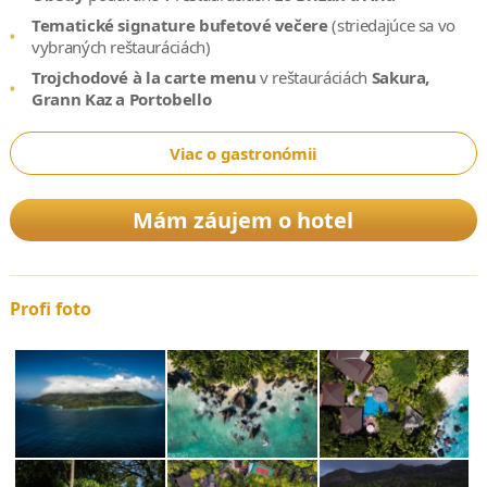
Tematické signature bufetové večere
(striedajúce sa vo
vybraných reštauráciách)
Trojchodové à la carte menu
v reštauráciách
Sakura,
Grann Kaz a Portobello
Viac o gastronómii
Mám záujem o hotel
Profi foto