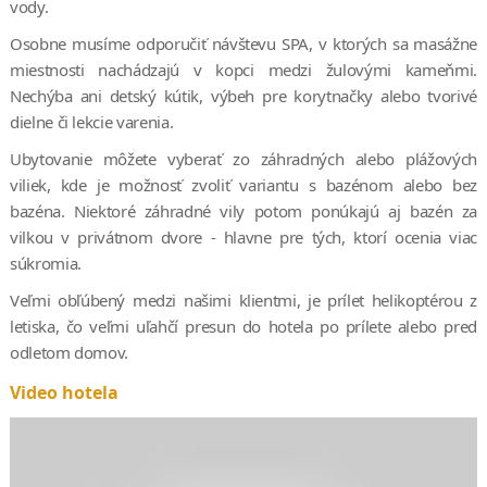
vody.
Osobne musíme odporučiť návštevu SPA, v ktorých sa masážne
miestnosti nachádzajú v kopci medzi žulovými kameňmi.
Nechýba ani detský kútik, výbeh pre korytnačky alebo tvorivé
dielne či lekcie varenia.
Ubytovanie môžete vyberať zo záhradných alebo plážových
viliek, kde je možnosť zvoliť variantu s bazénom alebo bez
bazéna. Niektoré záhradné vily potom ponúkajú aj bazén za
vilkou v privátnom dvore - hlavne pre tých, ktorí ocenia viac
súkromia.
Veľmi obľúbený medzi našimi klientmi, je prílet helikoptérou z
letiska, čo veľmi uľahčí presun do hotela po prílete alebo pred
odletom domov.
Video hotela