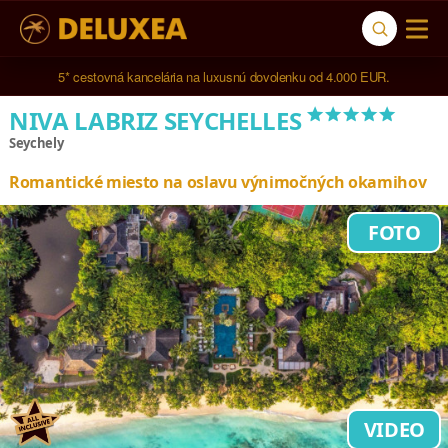
5* cestovná kancelária na luxusnú dovolenku od 4.000 EUR.
*****
NIVA LABRIZ SEYCHELLES
Seychely
Romantické miesto na oslavu výnimočných okamihov
FOTO
VIDEO