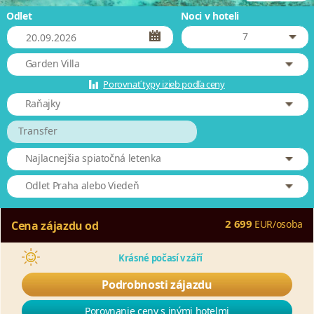
Odlet
Noci v hoteli
7
Garden Villa
Porovnať typy izieb podľa ceny
Raňajky
Transfer
Najlacnejšia spiatočná letenka
Odlet Praha alebo Viedeň
2 699
EUR
/
osoba
Cena zájazdu od
Krásné počasí v září
Podrobnosti zájazdu
Porovnanie ceny s inými hotelmi