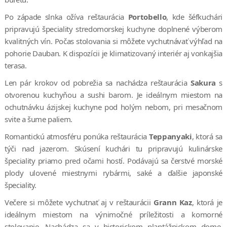
Po západe slnka ožíva reštaurácia
Portobello
, kde šéfkuchári
pripravujú špeciality stredomorskej kuchyne doplnené výberom
kvalitných vín. Počas stolovania si môžete vychutnávať výhľad na
pohorie Dauban. K dispozícii je klimatizovaný interiér aj vonkajšia
terasa.
Len pár krokov od pobrežia sa nachádza reštaurácia
Sakura
s
otvorenou kuchyňou a sushi barom. Je ideálnym miestom na
ochutnávku ázijskej kuchyne pod holým nebom, pri mesačnom
svite a šume paliem.
Romantickú atmosféru ponúka reštaurácia
Teppanyaki
, ktorá sa
týči nad jazerom. Skúsení kuchári tu pripravujú kulinárske
špeciality priamo pred očami hostí. Podávajú sa čerstvé morské
plody ulovené miestnymi rybármi, saké a ďalšie japonské
špeciality.
Večere si môžete vychutnať aj v reštaurácii
Grann Kaz
, ktorá je
ideálnym miestom na výnimočné príležitosti a komorné
stolovanie. Nachádza sa v historickom plantážnickom dome,