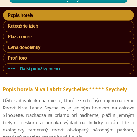
Popis hotela
Kategórie izieb
Pláž a more
Cena dovolenky
Profi foto
Další položky menu
*****
Popis hotela Niva Labriz Seychelles
Seychely
Užite si dovolenku na mieste, ktoré je skutočným rajom na zemi.
Rezort Niva Labriz Seychelles je jediným hotelom na ostrove
Silhouette. Nachádza sa priamo pri nádhernej pláži s jemným
bielym pieskom a ponúka výhľad na Indický oceán. Ide o
ekologicky zameraný rezort obklopený národným parkom,