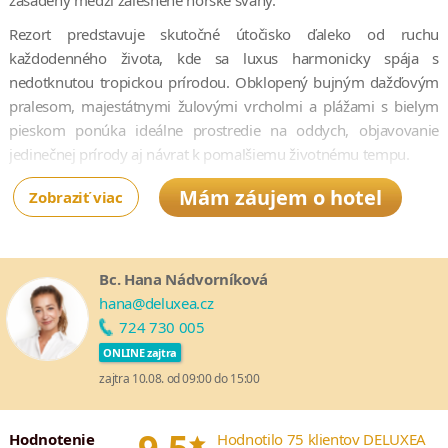
zasadený medzi zalesnené horské svahy.
Rezort predstavuje skutočné útočisko ďaleko od ruchu
každodenného života, kde sa luxus harmonicky spája s
nedotknutou tropickou prírodou. Obklopený bujným dažďovým
pralesom, majestátnymi žulovými vrcholmi a plážami s bielym
pieskom ponúka ideálne prostredie na oddych, objavovanie
jedinečnej prírody aj návrat k pomalšiemu životnému tempu.
Ubytovanie je zabezpečené v 110 priestranných vilách, ktoré sú
Mám záujem o hotel
Zobraziť viac
citlivo zasadené do tropickej vegetácie alebo sa nachádzajú
priamo pri pláži. Poskytujú maximálne súkromie aj komfort. O
dokonalý gastronomický zážitok sa postará 8 reštaurácií a barov.
Bc. Hana Nádvorníková
Súčasťou rezortu je aj fitnescentrum, tenisové kurty a wellness
hana@deluxea.cz
centrum. Najmenší hostia si užijú množstvo zábavy v detskom
724 730 005
klube Jungle Fun Kids Club.
ONLINE zajtra
zajtra 10.08. od 09:00 do 15:00
*
Hodnotenie
Hodnotilo 75 klientov DELUXEA