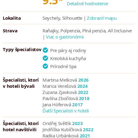
9.5
Detailné hodnotenie
Lokalita
Seychely, Silhouette |
Zobraziť mapu
Strava
Raňajky, Polpenzia, Plná penzia, All Inclusive
|
Viac o gastronómii
Typy špecialistov
Pre páry aj rodiny
Kreolská kuchyňa
Prírodné Spa
Špecialisti, ktorí
Martina Melková
2026
v hoteli bývali
Marica Verešová
2024
Zuzana Zjavková
2022
Pavlína Zbořilová
2018
Jana Höferová
2017
Ďalší špecialisti v hoteli
Špecialisti, ktorí
Ondřej Světlík
2023
hotel navštívili
Jindřiška Kubíčková
2022
Radka Urbánková
2021