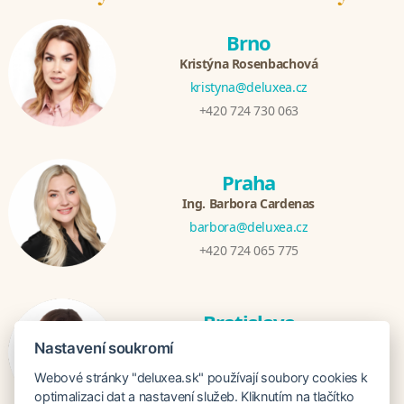
Brno
Kristýna Rosenbachová
kristyna@deluxea.cz
+420 724 730 063
Praha
Ing. Barbora Cardenas
barbora@deluxea.cz
+420 724 065 775
Bratislava
Veronika Khúlová
Nastavení soukromí
veronika@deluxea.sk
Webové stránky "deluxea.sk" používají soubory cookies k
+421 948 548 908
optimalizaci dat a nastavení služeb. Kliknutím na tlačítko