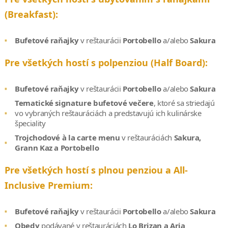
(Breakfast):
Bufetové raňajky
v reštaurácii
Portobello
a/alebo
Sakura
Pre všetkých hostí s polpenziou (Half Board):
Bufetové raňajky
v reštaurácii
Portobello
a/alebo
Sakura
Tematické signature bufetové večere
, ktoré sa striedajú
vo vybraných reštauráciách a predstavujú ich kulinárske
špeciality
Trojchodové à la carte menu
v reštauráciách
Sakura,
Grann Kaz a Portobello
Pre všetkých hostí s plnou penziou a All-
Inclusive Premium:
Bufetové raňajky
v reštaurácii
Portobello
a/alebo
Sakura
Obedy
podávané v reštauráciách
Lo Brizan a Aria