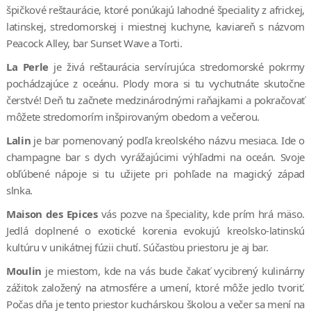
špičkové reštaurácie, ktoré ponúkajú lahodné špeciality z africkej,
latinskej, stredomorskej i miestnej kuchyne, kaviareň s názvom
Peacock Alley, bar Sunset Wave a Torti.
La Perle
je živá reštaurácia servírujúca stredomorské pokrmy
pochádzajúce z oceánu. Plody mora si tu vychutnáte skutočne
čerstvé! Deň tu začnete medzinárodnými raňajkami a pokračovať
môžete stredomorím inšpirovaným obedom a večerou.
Lalin
je bar pomenovaný podľa kreolského názvu mesiaca. Ide o
champagne bar s dych vyrážajúcimi výhľadmi na oceán. Svoje
obľúbené nápoje si tu užijete pri pohľade na magický západ
slnka.
Maison des Epices
vás pozve na špeciality, kde prím hrá mäso.
Jedlá doplnené o exotické korenia evokujú kreolsko-latinskú
kultúru v unikátnej fúzii chutí. Súčasťou priestoru je aj bar.
Moulin
je miestom, kde na vás bude čakať vycibrený kulinárny
zážitok založený na atmosfére a umení, ktoré môže jedlo tvoriť.
Počas dňa je tento priestor kuchárskou školou a večer sa mení na