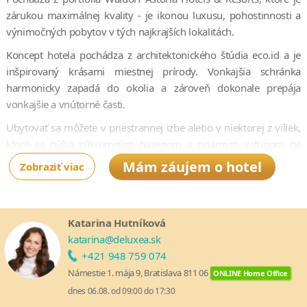
zárukou maximálnej kvality - je ikonou luxusu, pohostinnosti a
výnimočných pobytov v tých najkrajších lokalitách.
Koncept hotela pochádza z architektonického štúdia eco.id a je
inšpirovaný krásami miestnej prírody. Vonkajšia schránka
harmonicky zapadá do okolia a zároveň dokonale prepája
vonkajšie a vnútorné časti.
Ubytovať sa môžete v priestrannej izbe alebo v niektorej z viliek,
ktoré sa pýšia súkromným bazénom a priamym vstupom na
pláž. Súčasťou hotela je šesť prvotriednych podnikov – od
Mám záujem o hotel
Zobraziť viac
kaviarne, baru pri bazéne, baru na večerný drink, až po
reštaurácie s africkou, latinskou, stredomorskou a miestnou
kuchyňou. Zakúste všetky výnimočné chute a nové zážitky -
Katarina Hutníková
potopte sa pod hladinu Indického oceánu a objavte tajomstvá
katarina@deluxea.sk
koralového útesu alebo sa vydajte rybárčiť. Nechýba tu ani fitness
+421 948 759 074
centrum, letné kino a tenisové kurty.
Námestie 1. mája 9, Bratislava 811 06
ONLINE Home Office
Bezplatné služby pre hostí hotela zahŕňajú:
dnes 06.08. od 09:00 do 17:30
• Uvítací darček