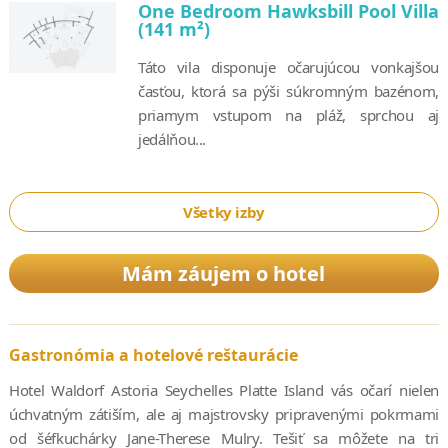
One Bedroom Hawksbill Pool Villa
(141 m²)
Táto vila disponuje očarujúcou vonkajšou
časťou, ktorá sa pýši súkromným bazénom,
priamym vstupom na pláž, sprchou aj
jedálňou...
Všetky izby
Mám záujem o hotel
Gastronómia a hotelové reštaurácie
Hotel Waldorf Astoria Seychelles Platte Island vás očarí nielen
úchvatným zátiším, ale aj majstrovsky pripravenými pokrmami
od šéfkuchárky Jane-Therese Mulry. Tešiť sa môžete na tri