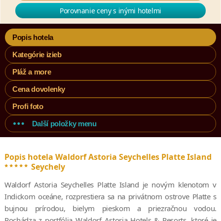
Porovnanie ceny s inými hotelmi
Popis hotela
Kategórie izieb
Pláž a more
Cena dovolenky
Profi foto
Další položky menu
Popis hotela Waldorf Astoria Seychelles Platte Island
*****
Seychely
Waldorf Astoria Seychelles Platte Island je novým klenotom v
Indickom oceáne, rozprestiera sa na privátnom ostrove Platte s
bujnou prírodou, bielym pieskom a priezračnou vodou.
Pochádza z portfólia Waldorf Astoria Hotels & Resorts, ktoré je