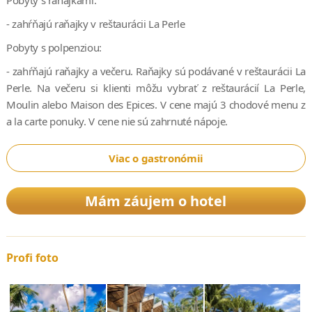
Pobyty s raňajkami:
- zahŕňajú raňajky v reštaurácii La Perle
Pobyty s polpenziou:
- zahŕňajú raňajky a večeru. Raňajky sú podávané v reštaurácii La
Perle. Na večeru si klienti môžu vybrať z reštaurácií La Perle,
Moulin alebo Maison des Epices. V cene majú 3 chodové menu z
a la carte ponuky. V cene nie sú zahrnuté nápoje.
Viac o gastronómii
Mám záujem o hotel
Profi foto