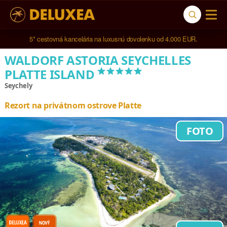
5* cestovná kancelária na luxusnú dovolenku od 4.000 EUR.
WALDORF ASTORIA SEYCHELLES
*****
PLATTE ISLAND
Seychely
Rezort na privátnom ostrove Platte
FOTO