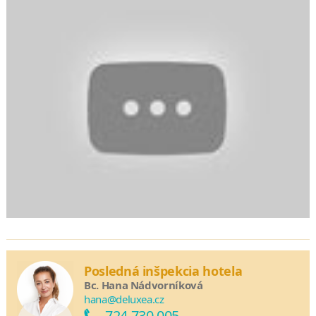
Posledná inšpekcia hotela
Bc. Hana Nádvorníková
hana@deluxea.cz
724 730 005