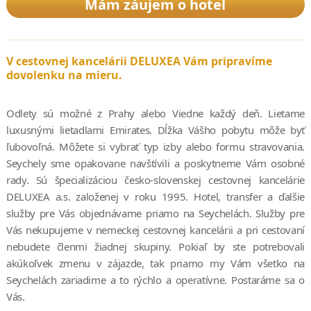
Mám záujem o hotel
V cestovnej kancelárii DELUXEA Vám pripravíme
dovolenku na mieru.
Odlety sú možné z Prahy alebo Viedne každý deň. Lietame
luxusnými lietadlami Emirates. Dĺžka Vášho pobytu môže byť
ľubovoľná. Môžete si vybrať typ izby alebo formu stravovania.
Seychely sme opakovane navštívili a poskytneme Vám osobné
rady. Sú špecializáciou česko-slovenskej cestovnej kancelárie
DELUXEA a.s. založenej v roku 1995. Hotel, transfer a ďalšie
služby pre Vás objednávame priamo na Seychelách. Služby pre
Vás nekupujeme v nemeckej cestovnej kancelárii a pri cestovaní
nebudete členmi žiadnej skupiny. Pokiaľ by ste potrebovali
akúkoľvek zmenu v zájazde, tak priamo my Vám všetko na
Seychelách zariadime a to rýchlo a operatívne. Postaráme sa o
Vás.