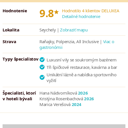
• Fľaša vody na izbe počas vášho pobytu
*
9.8
Hodnotenie
Hodnotilo 4 klientov DELUXEA
• Príslušenstvo na prípravu čaju a kávy na izbe
Detailné hodnotenie
• Wi-Fi v celom hoteli
• Fitness centrum otvorené 24 hodín denne
Lokalita
Seychely |
Zobraziť mapu
• Tenisový kurt, kurt na padel a wellness vybavenie
• Bicykle na zapožičanie
Strava
Raňajky, Polpenzia, All Inclusive |
Viac o
gastronómii
• Buggy servis na zavolanie
• Výber voľnočasových aktivít (vybrané aktivity zadarmo)
Typy špecialistov
Luxusní vily se soukromým bazénem
• Detský klub
Tři špičkové restaurace, kavárna a bar
• Služby osobného concierge
Unikátní lázně a nabídka sportovního
• Kajaky a paddleboardy
vyžití
• Šnorchlovacie vybavenie
• Topánky do vody (reef shoes)
Špecialisti, ktorí
Hana Nádvorníková
2026
v hoteli bývali
Kristýna Rosenbachová
2026
Marica Verešová
2024