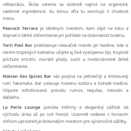
reštauráciu. Škola varenia sa sústredí najmä na organické,
rastlinné ingrediencie. Ku koncu dňa tu servírujú 5 chodové
menu.
Peacock Terrace
je ideálnym miestom, kam zájsť na kávu a
dopriať si ľahké občerstvenie pri pohľade na dokonalosť oceánu.
Torti Pool Bar
predstavuje relaxačné miesto pri bazéne, kde si
okrem tropických koktailov užijete aj živé vystúpenia DJs, tropické
príchute zmrzlín, morské plody, sushi a medzinárodné ľahké
občerstvenie.
Maison des Epices Bar
vás pozýva na jedinečný a limitovaný
rum Takamaka. Bar oslavuje miestnu kultúru a bohaté tradície.
Objavte sofistikovanú ponuku rumov, tequilas, mescals a
ďalšieho.
La Perle Lounge
ponúka intímny a elegantný zážitok od
východu slnka až po svit hviezd. Uzavreté sedenie s horiacim
ohňom uprostred je dokonalým miestom pre výnimočné zážitky.