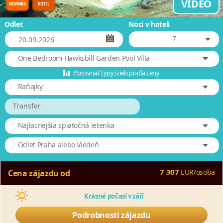
VIDEO
Odlet
Noci v hoteli
7
One Bedroom Hawksbill Garden Pool Villa
Porovnať typy izieb podľa ceny
Raňajky
Transfer
Najlacnejšia spiatočná letenka
Odlet Praha alebo Viedeň
7 307
EUR
/
osoba
Cena zájazdu od
Krásné počasí v září
Podrobnosti zájazdu