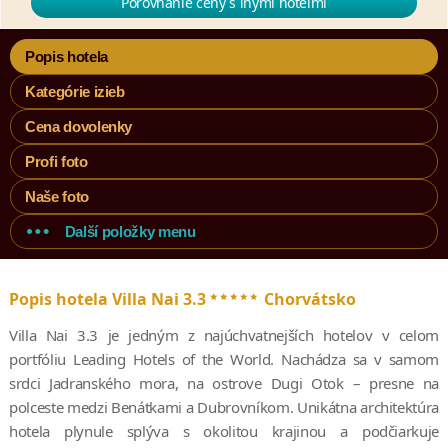
Porovnanie ceny s inými hotelmi
Popis hotela
Kategórie izieb
Cena dovolenky
Profi foto
Naše foto
Další položky menu
*****
Popis hotela Villa Nai 3.3
Chorvátsko
Villa Nai 3.3 je jedným z najúchvatnejších hotelov v celom
portfóliu Leading Hotels of the World. Nachádza sa v samom
srdci Jadranského mora, na ostrove Dugi Otok – presne na
polceste medzi Benátkami a Dubrovníkom. Unikátna architektúra
hotela plynule splýva s okolitou krajinou a podčiarkuje