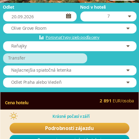
Odlet
Noci v hoteli
7
Olive Grove Room
Porovnať typy izieb podľa ceny
Raňajky
Transfer
Najlacnejšia spiatočná letenka
Odlet Praha alebo Viedeň
2 891
EUR
/
osoba
Cena hotelu
Krásné počasí v září
Podrobnosti zájazdu