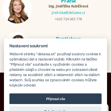
Praha
Ing. Jindřiška Kubíčková
jindriska@deluxea.cz
+420 724 065 778
Bratislava
Katarina Hutníková
Nastavení soukromí
katarina@deluxea.sk
Webové stránky "deluxea.sk" používají soubory cookies k
+421 948 759 074
optimalizaci dat a nastavení služeb. Kliknutím na tlačítko
"Přijmout vše" souhlasíte s využíváním cookies a
předáním údajů o chování na webu pro zobrazení cílené
reklamy na sociálních sítích a reklamních sítích na dalších
webech. Svůj souhlas se zpracováním cookies můžete
kdykoliv odvolat.
Poistenie proti úpadku 1 505 000 EUR
Přijmout vše
O spoločnosti
Naše ocenenie
Mapa stránok
Právna doložka
Potřebujete poradit?
Zeptejte se našeho asistenta
Vyhľadávanie
Cookies