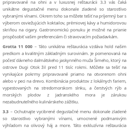
pripravované na ohni a v luxusnej reštaurácii 3.3 vás čaká
unikátne degustačné menu dokonale zladené so starostlivo
vybranými vínami. Okrem toho sa môžete tešiť na príjemný bar s
výberom osviežujúcich koktailov, prémiovej kávy a humidorovou
skriňou na cigary. Gastronomickú ponuku je možné na prianie
prispôsobiť vašim preferenciám či stravovacím požiadavkám.
Grotta 11 000
– Táto unikátna reštaurácia vzdáva hold našim
predkom a kvalitným základným surovinám. Je pomenovaná na
počesť dávneho dalmátskeho jaskynného muža Šimeho, ktorý na
ostrove Dugi Otok žil pred 11 tisíc rokmi. Môžete sa tešiť na
vynikajúce pokrmy pripravované priamo na otvorenom ohni
alebo v peci na drevo. Kombinácia produktov z lokálnych fariem,
vypestovaných na stredomorskom slnku, a čerstvých rýb a
morských plodov z Jadranského mora je zárukou
nezabudnuteľného kulinárskeho zážitku.
3.3
– Ochutnajte vycibrené degustačné menu dokonale zladené
so starostlivo vybranými vínami, umocnené podmanivým
výhľadom na olivový háj a more. Táto exkluzívna reštaurácia