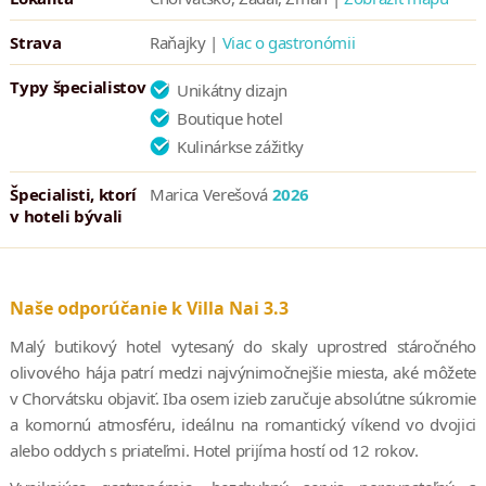
Three Michelin Keys.
Toto ocenenie získal ako prvý a zatiaľ ako
jediný hotel v Chorvátsku, čo len potvrdzuje jedinečnosť tohto
Strava
Raňajky |
Viac o gastronómii
boutique rezortu.
Typy špecialistov
Unikátny dizajn
Boutique hotel
Kulinárkse zážitky
Špecialisti, ktorí
Marica Verešová
2026
v hoteli bývali
Naše odporúčanie k Villa Nai 3.3
Malý butikový hotel vytesaný do skaly uprostred stáročného
olivového hája patrí medzi najvýnimočnejšie miesta, aké môžete
v Chorvátsku objaviť. Iba osem izieb zaručuje absolútne súkromie
a komornú atmosféru, ideálnu na romantický víkend vo dvojici
alebo oddych s priateľmi. Hotel prijíma hostí od 12 rokov.