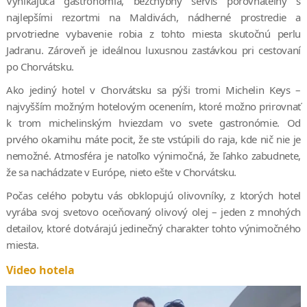
Vynikajúca gastronómia, bezchybný servis porovnateľný s
najlepšími rezortmi na Maldivách, nádherné prostredie a
prvotriedne vybavenie robia z tohto miesta skutočnú perlu
Jadranu. Zároveň je ideálnou luxusnou zastávkou pri cestovaní
po Chorvátsku.
Ako jediný hotel v Chorvátsku sa pýši tromi Michelin Keys –
najvyšším možným hotelovým ocenením, ktoré možno prirovnať
k trom michelinským hviezdam vo svete gastronómie. Od
prvého okamihu máte pocit, že ste vstúpili do raja, kde nič nie je
nemožné. Atmosféra je natoľko výnimočná, že ľahko zabudnete,
že sa nachádzate v Európe, nieto ešte v Chorvátsku.
Počas celého pobytu vás obklopujú olivovníky, z ktorých hotel
vyrába svoj svetovo oceňovaný olivový olej – jeden z mnohých
detailov, ktoré dotvárajú jedinečný charakter tohto výnimočného
miesta.
Video hotela