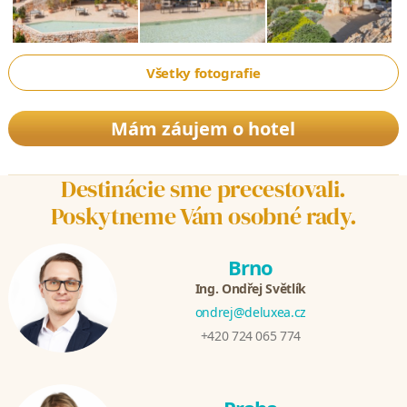
Všetky fotografie
Mám záujem o hotel
Destinácie sme precestovali.
Poskytneme Vám osobné rady.
Brno
Ing. Ondřej Světlík
ondrej@deluxea.cz
+420 724 065 774