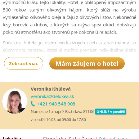
výnimočnú krásu tejto lokality. Hotel je obklopený impozantným
500 rokov starým olivovým hájom, ktorý slúži na výrobu
vyhláseného olivového oleja a čaju z olivových listov. Nekonečné
lesy borovíc a dubov, z ktorých sa ozýva spev cikád, dotvárajú
pokojnú atmosféru ako stvorenú pre dokonalú relaxáciu.
Súčasťou hotela je osem exkluzívnych izieb a apartmánov so
súkromnou terasou, ktoré si možno prenajať individuálne alebo
ako celok pre súkromné ​​akcie. Okrem toho sa môžete tešiť na
Mám záujem o hotel
Zobraziť viac
unikátne kulinárske zážitky v dvoch špičkových reštauráciách a
jednom štýlovom bare. Všetky pokrmy sú pripravované z
čerstvých surovín pestovaných na stredomorskom slnku.
Luxusné vybavenie hotela zahŕňa nádherný vonkajší aj vnútorný
Veronika Khúlová
bazén so slanou vodou, wellness centrum s fínskou saunou,
veronika@deluxea.sk
posilňovňu a súkromný tenisový kurt. Vďaka širokej ponuke
+421 948 548 908
zážitkov a výletov bude váš pobyt skutočne nezabudnuteľný.
Námestie 1. mája 9, Bratislava 811 06
ONLINE v pondělí
Hotel Villa Nai 3.3 je určený výhradne pre dospelých hostí a deti
v pondělí 10.08. od 09:00 do 17:30
od 12 rokov.
Hotel Villa Nai 3.3 získal v roku 2025 prestížne ocenenie
Lokalita
Chorvátsko, Zadar, Žman |
Zobraziť mapu