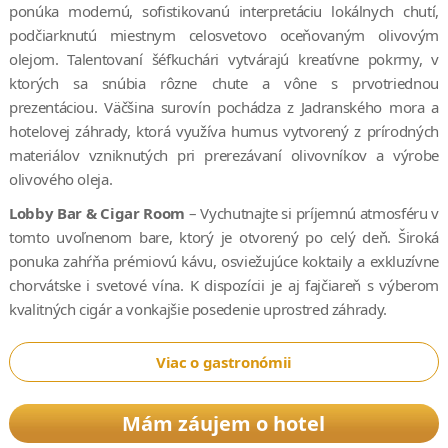
ponúka modernú, sofistikovanú interpretáciu lokálnych chutí,
podčiarknutú miestnym celosvetovo oceňovaným olivovým
olejom. Talentovaní šéfkuchári vytvárajú kreatívne pokrmy, v
ktorých sa snúbia rôzne chute a vône s prvotriednou
prezentáciou. Väčšina surovín pochádza z Jadranského mora a
hotelovej záhrady, ktorá využíva humus vytvorený z prírodných
materiálov vzniknutých pri prerezávaní olivovníkov a výrobe
olivového oleja.
Lobby Bar & Cigar Room
– Vychutnajte si príjemnú atmosféru v
tomto uvoľnenom bare, ktorý je otvorený po celý deň. Široká
ponuka zahŕňa prémiovú kávu, osviežujúce koktaily a exkluzívne
chorvátske i svetové vína. K dispozícii je aj fajčiareň s výberom
kvalitných cigár a vonkajšie posedenie uprostred záhrady.
Viac o gastronómii
Mám záujem o hotel