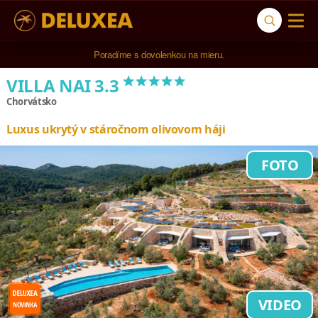
5* cestovná kancelária na luxusnú dovolenku od 4.000 EUR.
*****
VILLA NAI 3.3
Chorvátsko
Luxus ukrytý v stáročnom olivovom háji
FOTO
VIDEO