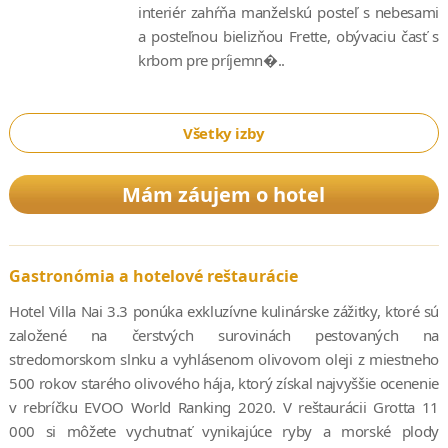
interiér zahŕňa manželskú posteľ s nebesami
a posteľnou bielizňou Frette, obývaciu časť s
krbom pre príjemn�..
Všetky izby
Mám záujem o hotel
Gastronómia a hotelové reštaurácie
Hotel Villa Nai 3.3 ponúka exkluzívne kulinárske zážitky, ktoré sú
založené na čerstvých surovinách pestovaných na
stredomorskom slnku a vyhlásenom olivovom oleji z miestneho
500 rokov starého olivového hája, ktorý získal najvyššie ocenenie
v rebríčku EVOO World Ranking 2020. V reštaurácii Grotta 11
000 si môžete vychutnať vynikajúce ryby a morské plody