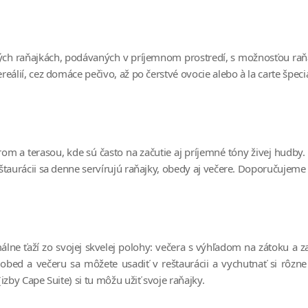
ných raňajkách, podávaných v príjemnom prostredí, s možnosťou r
álií, cez domáce pečivo, až po čerstvé ovocie alebo à la carte špecia
om a terasou, kde sú často na začutie aj príjemné tóny živej hudby.
taurácii sa denne servírujú raňajky, obedy aj večere. Doporučujeme 
ne ťaží zo svojej skvelej polohy: večera s výhľadom na zátoku a 
a obed a večeru sa môžete usadiť v reštaurácii a vychutnať si rôzn
zby Cape Suite) si tu môžu užiť svoje raňajky.