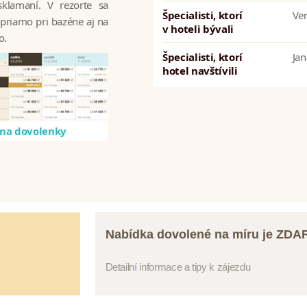
klamaní. V rezorte sa
Špecialisti, ktorí
Ve
 priamo pri bazéne aj na
v hoteli bývali
o.
Špecialisti, ktorí
Jan
hotel navštívili
na dovolenky
Nabídka dovolené na míru je ZD
Detailní informace a tipy k zájezdu