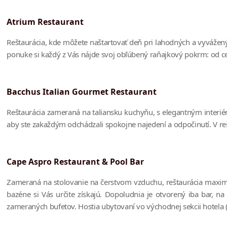
Atrium Restaurant
Reštaurácia, kde môžete naštartovať deň pri lahodných a vyváže
ponuke si každý z Vás nájde svoj obľúbený raňajkový pokrm: od cere
Bacchus Italian Gourmet Restaurant
Reštaurácia zameraná na taliansku kuchyňu, s elegantným interiér
aby ste zakaždým odchádzali spokojne najedení a odpočinutí. V reš
Cape Aspro Restaurant & Pool Bar
Zameraná na stolovanie na čerstvom vzduchu, reštaurácia maximál
bazéne si Vás určite získajú. Dopoludnia je otvorený iba bar, n
zameraných bufetov. Hostia ubytovaní vo východnej sekcii hotela (i