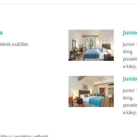
la
Juni
lánik zväčšíte.
Junior
King,
posede
a kávy..
Junio
Junior
King,
posede
a kávy..
álňu s posteľou veľkosti