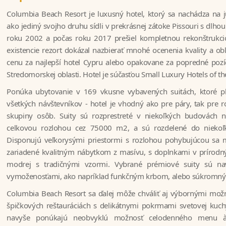
Columbia Beach Resort je luxusný hotel, ktorý sa nachádza na
ako jediný svojho druhu sídli v prekrásnej zátoke Pissouri s dlho
roku 2002 a počas roku 2017 prešiel kompletnou rekonštrukcio
existencie rezort dokázal nazbierať mnohé ocenenia kvality a ob
cenu za najlepší hotel Cypru alebo opakovane za popredné pozíc
Stredomorskej oblasti. Hotel je súčasťou Small Luxury Hotels of th
Ponúka ubytovanie v 169 vkusne vybavených suitách, ktoré 
všetkých návštevníkov - hotel je vhodný ako pre páry, tak pre r
skupiny osôb. Suity sú rozprestreté v niekoľkých budovách
celkovou rozlohou cez 75000 m2, a sú rozdelené do niekoľk
Disponujú veľkorysými priestormi s rozlohou pohybujúcou sa
zariadené kvalitným nábytkom z masívu, s doplnkami v prírodn
modrej s tradičnými vzormi. Vybrané prémiové suity sú na
vymoženosťami, ako napríklad funkčným krbom, alebo súkromn
Columbia Beach Resort sa ďalej môže chváliť aj výbornými mož
špičkových reštauráciách s delikátnymi pokrmami svetovej kuc
navyše ponúkajú neobvyklú možnosť celodenného menu à 