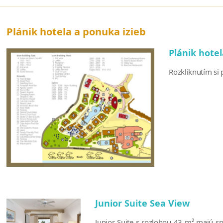
Plánik hotela a ponuka izieb
Plánik hote
Rozkliknutím si p
Junior Suite Sea View
Junior Suite s rozlohou 43 m² majú sp