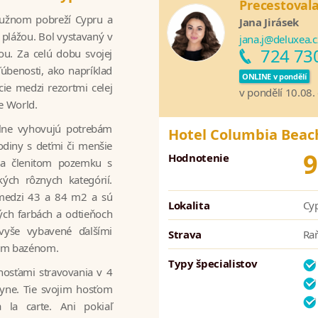
Precestovala
 južnom pobreží Cypru a
Jana Jirásek
u plážou. Bol vystavaný v
jana.j@deluxea.c
724 73
u. Za celú dobu svojej
ľúbenosti, ako napríklad
ONLINE v pondělí
ie medzi rezortmi celej
v pondělí 10.08.
e World.
plne vyhovujú potrebám
Hotel Columbia Beach
odiny s deťmi či menšie
9
Hodnotenie
 na členitom pozemku s
ých rôznych kategórií.
 medzi 43 a 84 m2 a sú
Lokalita
Cyp
ých farbách a odtieňoch
vyše vybavené ďalšími
Strava
Raň
ým bazénom.
Typy špecialistov
nosťami stravovania v 4
hyne. Tie svojim hosťom
la carte. Ani pokiaľ