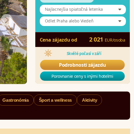
Najlacnejšia spiatočná letenka
Odlet Praha alebo Viedeň
2 021
Cena zájazdu od
EUR
/
osoba
Skvělé počasí v září
Podrobnosti zájazdu
Porovnanie ceny s inými hotelmi
Gastronómia
Šport a wellness
Aktivity