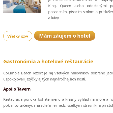
King, Queen alebo oddelenými p
posedením, písacím stolom a prísluše
a kávy...
Mám záujem o hotel
Všetky izby
Gastronómia a hotelové reštaurácie
Columbia Beach rezort je raj všetkých milovníkov dobrého jedl
uspokojovali jazýčky aj tých najnáročnejších hostí.
Apollo Tavern
Reštaurácia ponúka bohaté menu a krásny výhľad na more a hot
pokrmov určených na zdieľanie medzi všetkými stravníkmi pri stole.