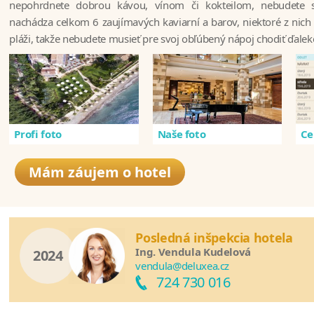
nepohrdnete dobrou kávou, vínom či kokteilom, nebudete s
nachádza celkom 6 zaujímavých kaviarní a barov, niektoré z nich
pláži, takže nebudete musieť pre svoj obľúbený nápoj chodiť ďalek
Profi foto
Naše foto
Ce
Mám záujem o hotel
Posledná inšpekcia hotela
Ing. Vendula Kudelová
2024
vendula@deluxea.cz
724 730 016