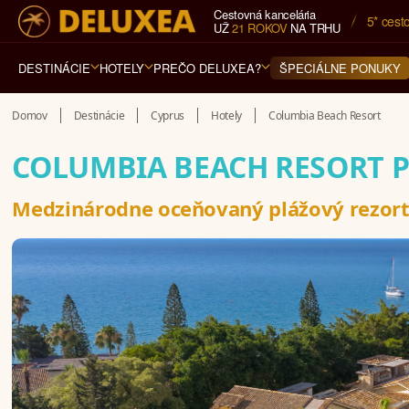
Cestovná kancelária
5* cest
UŽ
21 ROKOV
NA TRHU
DESTINÁCIE
HOTELY
PREČO DELUXEA?
ŠPECIÁLNE PONUKY
Domov
Destinácie
Cyprus
Hotely
Columbia Beach Resort
COLUMBIA BEACH RESORT 
Medzinárodne oceňovaný plážový rezor