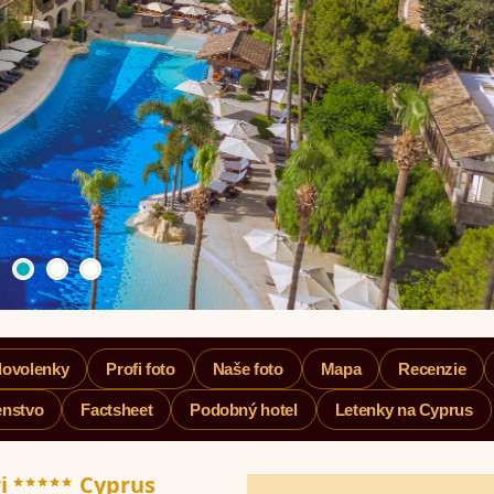
dovolenky
Profi foto
Naše foto
Mapa
Recenzie
enstvo
Factsheet
Podobný hotel
Letenky na Cyprus
*****
ri
Cyprus