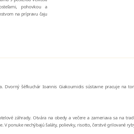
osteľami, pohovkou a
nstvom na prípravu čaju
a. Dvorný šéfkuchár Ioannis Giakoumidis sústavne pracuje na tom
elové záhrady. Otvára na obedy a večere a zameriava sa na tra
 V ponuke nechýbajú šaláty, polievky, risotto, čerstvé grilované ryby