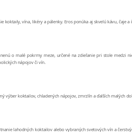
oktaily, vína, likéry a pálenky. Eros ponúka aj skvelú kávu, čaje a 
nenú o malé pokrmy meze, určené na zdieľanie pri stole medzi ni
olických nápojov či vín.
ý výber koktailov, chladených nápojov, zmrzlín a ďalších malých do
nanie lahodných koktailov alebo vybraných svetových vín a čerstvý