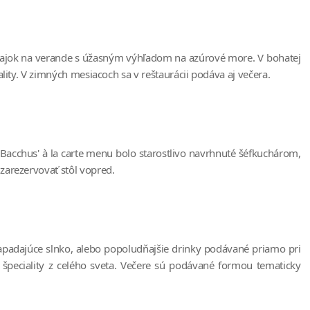
aňajok na verande s úžasným výhľadom na azúrové more. V bohatej
lity. V zimných mesiacoch sa v reštaurácii podáva aj večera.
 Bacchus' à la carte menu bolo starostlivo navrhnuté šéfkuchárom,
zarezervovať stôl vopred.
zapadajúce slnko, alebo popoludňajšie drinky podávané priamo pri
e špeciality z celého sveta. Večere sú podávané formou tematicky