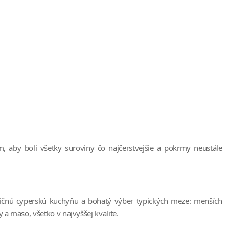
, aby boli všetky suroviny čo najčerstvejšie a pokrmy neustále
dičnú cyperskú kuchyňu a bohatý výber typických meze: menších
 a mäso, všetko v najvyššej kvalite.