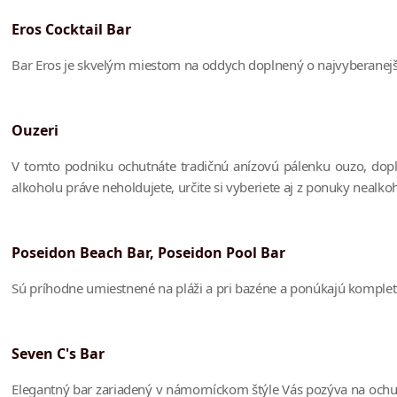
Eros Cocktail Bar
Bar Eros je skvelým miestom na oddych doplnený o najvyberanejšie k
Ouzeri
V tomto podniku ochutnáte tradičnú anízovú pálenku ouzo, dopl
alkoholu práve neholdujete, určite si vyberiete aj z ponuky nealkoh
Poseidon Beach Bar, Poseidon Pool Bar
Sú príhodne umiestnené na pláži a pri bazéne a ponúkajú kompletn
Seven C's Bar
Elegantný bar zariadený v námorníckom štýle Vás pozýva na ochut