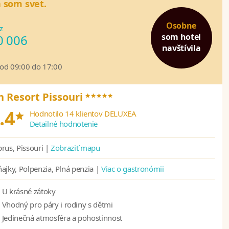
 som svet.
Osobne
z
som hotel
0 006
navštívila
 od 09:00 do 17:00
*****
 Resort Pissouri
*
.4
Hodnotilo 14 klientov DELUXEA
Detailné hodnotenie
rus, Pissouri |
Zobraziť mapu
ajky, Polpenzia, Plná penzia |
Viac o gastronómii
U krásné zátoky
Vhodný pro páry i rodiny s dětmi
Jedinečná atmosféra a pohostinnost