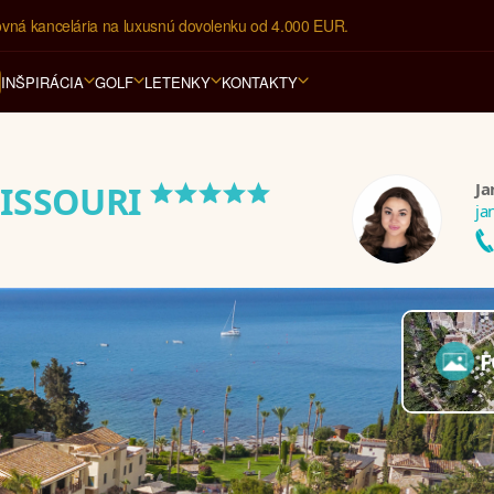
ovná kancelária na luxusnú dovolenku od 4.000 EUR.
INŠPIRÁCIA
GOLF
LETENKY
KONTAKTY
*****
Ja
PISSOURI
ja
t
F