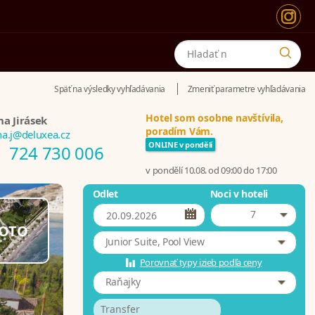
Späť na výsledky vyhľadávania
Zmeniť parametre vyhľadávania
Hotel som osobne navštívila,
na Jirásek
poradím Vám.
na.j@deluxea.cz
ONLINE v pondělí
724 730 006
v pondělí 10.08. od 09:00 do 17:00
Odlet
Noci v hoteli
7
OTO
Junior Suite, Pool View
Porovnať typy izieb podľa ceny
Raňajky
Transfer