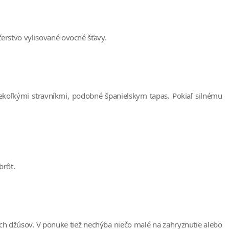
čerstvo vylisované ovocné šťavy.
ekoľkými stravníkmi, podobné španielskym tapas. Pokiaľ silnému
brôt.
ch džúsov. V ponuke tiež nechýba niečo malé na zahryznutie alebo