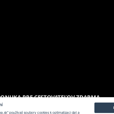
PONUKA PRE CESTOVATEĽOV ZDARMA
mí
.sk" používají soubory cookies k optimalizaci dat a