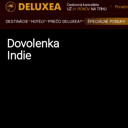
Cestovná kancelária
5* cest
UŽ
21 ROKOV
NA TRHU
DESTINÁCIE
HOTELY
PREČO DELUXEA?
ŠPECIÁLNE PONUKY
Dovolenka
Indie