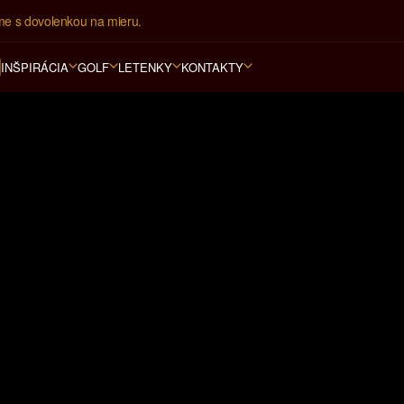
ovná kancelária na luxusnú dovolenku od 4.000 EUR.
INŠPIRÁCIA
GOLF
LETENKY
KONTAKTY