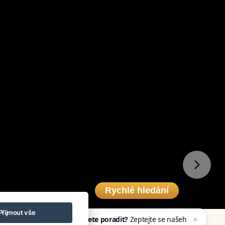
Rychlé hledání
Potřebujete poradit?
Zeptejte se našeho
Přijmout vše
asistenta
Chettyho
.