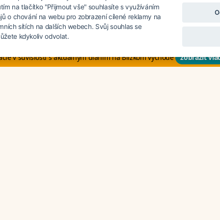
utím na tlačítko "Přijmout vše" souhlasíte s využíváním
O
UXEA odporúča tieto hotely v I
jů o chování na webu pro zobrazení cílené reklamy na
lamních sítích na dalších webech. Svůj souhlas se
žete kdykoliv odvolat.
cie v súvislosti s aktuálnym dianím na Blízkom východe
zobraziť via
ne navštívili
. Poradíme Vám.
Indii
Počasie