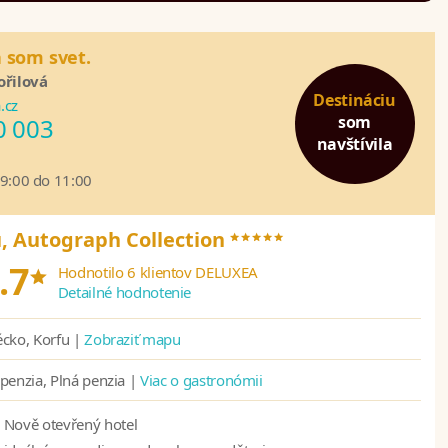
 som svet.
ořilová
Destináciu
.cz
som
0 003
navštívila
09:00 do 11:00
*****
, Autograph Collection
*
.7
Hodnotilo 6 klientov DELUXEA
Detailné hodnotenie
cko, Korfu |
Zobraziť mapu
penzia, Plná penzia |
Viac o gastronómii
Nově otevřený hotel