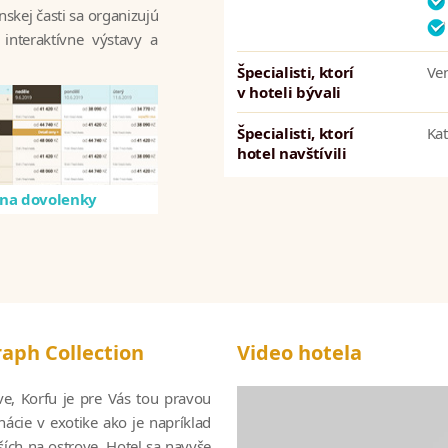
skej časti sa organizujú
interaktívne výstavy a
Špecialisti, ktorí
Ve
v hoteli bývali
Špecialisti, ktorí
Ka
hotel navštívili
na dovolenky
aph Collection
Video hotela
e, Korfu je pre Vás tou pravou
ácie v exotike ako je napríklad
pších na ostrove. Hotel sa navyše