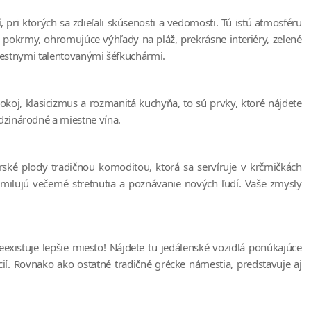
pri ktorých sa zdieľali skúsenosti a vedomosti. Tú istú atmosféru
vé pokrmy, ohromujúce výhľady na pláž, prekrásne interiéry, zelené
 miestnymi talentovanými šéfkuchármi.
okoj, klasicizmus a rozmanitá kuchyňa, to sú prvky, ktoré nájdete
dzinárodné a miestne vína.
ské plody tradičnou komoditou, ktorá sa servíruje v krčmičkách
 milujú večerné stretnutia a poznávanie nových ľudí. Vaše zmysly
xistuje lepšie miesto! Nájdete tu jedálenské vozidlá ponúkajúce
í. Rovnako ako ostatné tradičné grécke námestia, predstavuje aj