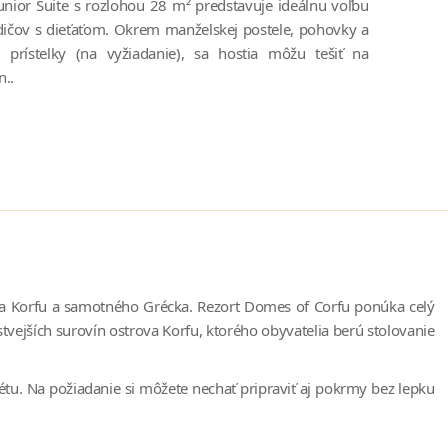
Junior Suite s rozlohou 28 m² predstavuje ideálnu voľbu
dičov s dieťaťom. Okrem manželskej postele, pohovky a
j prístelky (na vyžiadanie), sa hostia môžu tešiť na
..
va Korfu a samotného Grécka. Rezort Domes of Corfu ponúka celý
stvejších surovín ostrova Korfu, ktorého obyvatelia berú stolovanie
étu. Na požiadanie si môžete nechať pripraviť aj pokrmy bez lepku