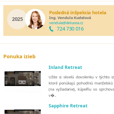
Posledná inšpekcia hotela
Ing. Vendula Kudelová
2025
vendula@deluxea.cz
724 730 016
Ponuka izieb
Inland Retreat
Užite si skvelú dovolenku v týchto i
ktoré ponúkajú pohodlnú manželskú p
(na vyžiadanie), kúpeľňu so sprcho
v�..
Sapphire Retreat