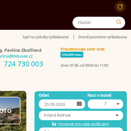
Späť na výsledky vyhľadávania
Zmeniť parametre vyhľadávania
Precestovala som svet.
g. Pavlína Zbořilová
ONLINE dnes
vlina@deluxea.cz
724 730 003
dnes 07.08. od 09:00 do 11:00
Odlet
Noci v hoteli
7
OTO
Inland Retreat
Porovnať typy izieb podľa ceny