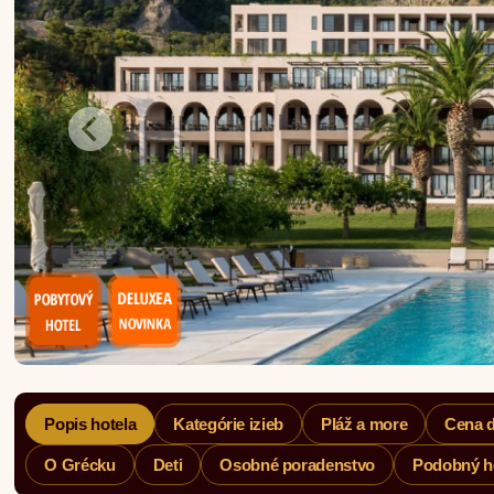
Popis hotela
Kategórie izieb
Pláž a more
Cena 
O Grécku
Deti
Osobné poradenstvo
Podobný h