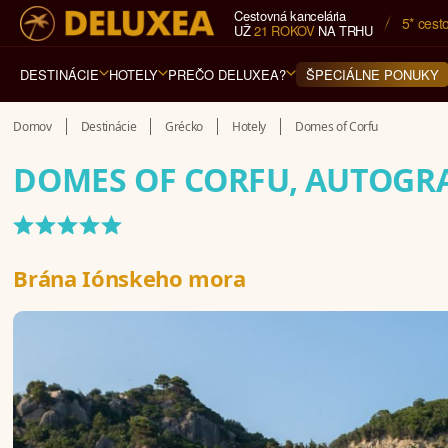
Cestovná kancelária
5* cest
UŽ
21 ROKOV
NA TRHU
DESTINÁCIE
HOTELY
PREČO DELUXEA?
ŠPECIÁLNE PONUKY
Domov
Destinácie
Grécko
Hotely
Domes of Corfu
DOMES OF CORFU, AUTOGR
*****
Brána Iónskeho mora