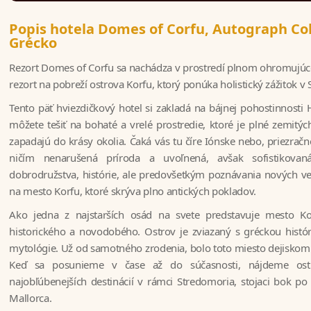
Popis hotela Domes of Corfu, Autograph Co
Grécko
Rezort Domes of Corfu sa nachádza v prostredí plnom ohromujúcej
rezort na pobreží ostrova Korfu, ktorý ponúka holistický zážitok v
Tento päť hviezdičkový hotel si zakladá na bájnej pohostinnost
môžete tešiť na bohaté a vrelé prostredie, ktoré je plné zemitýc
zapadajú do krásy okolia. Čaká vás tu číre Iónske nebo, priezra
ničím nenarušená príroda a uvoľnená, avšak sofistikovaná
dobrodružstva, histórie, ale predovšetkým poznávania nových ve
na mesto Korfu, ktoré skrýva plno antických pokladov.
Ako jedna z najstarších osád na svete predstavuje mesto K
historického a novodobého. Ostrov je zviazaný s gréckou histór
mytológie. Už od samotného zrodenia, bolo toto miesto dejiskom 
Keď sa posunieme v čase až do súčasnosti, nájdeme os
najobľúbenejších destinácií v rámci Stredomoria, stojaci bok p
Mallorca.