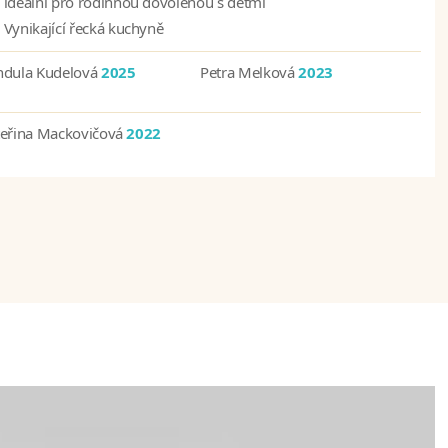
ideální pro rodinnou dovolenou s dětmi
Vynikající řecká kuchyně
ndula Kudelová
2025
Petra Melková
2023
teřina Mackovičová
2022