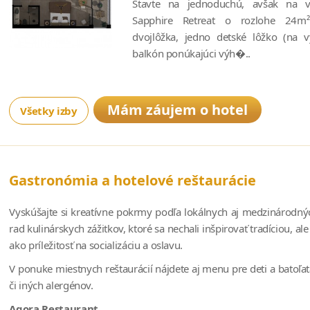
Stavte na jednoduchú, avšak na v
Sapphire Retreat o rozlohe 24m
dvojlôžka, jedno detské lôžko (na 
balkón ponúkajúci výh�..
Mám záujem o hotel
Všetky izby
Gastronómia a hotelové reštaurácie
Vyskúšajte si kreatívne pokrmy podľa lokálnych aj medzinárodn
rad kulinárskych zážitkov, ktoré sa nechali inšpirovať tradíciou, 
ako príležitosť na socializáciu a oslavu.
V ponuke miestnych reštaurácií nájdete aj menu pre deti a batoľa
či iných alergénov.
Agora Restaurant