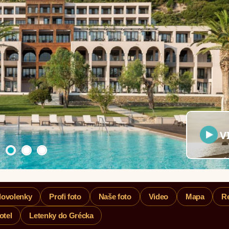
V
dovolenky
Profi foto
Naše foto
Video
Mapa
R
otel
Letenky do Grécka