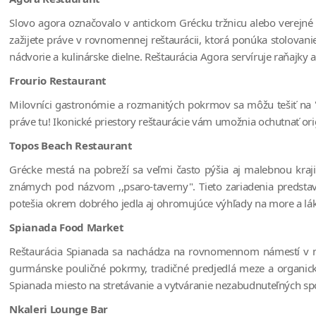
Slovo agora označovalo v antickom Grécku tržnicu alebo verejné p
zažijete práve v rovnomennej reštaurácii, ktorá ponúka stolovanie
nádvorie a kulinárske dielne. Reštaurácia Agora servíruje raňajky
Frourio Restaurant
Milovníci gastronómie a rozmanitých pokrmov sa môžu tešiť na "fi
práve tu! Ikonické priestory reštaurácie vám umožnia ochutnať or
Topos Beach Restaurant
Grécke mestá na pobreží sa veľmi často pýšia aj malebnou kraj
známych pod názvom ,,psaro-taverny". Tieto zariadenia predstavu
potešia okrem dobrého jedla aj ohromujúce výhľady na more a lá
Spianada Food Market
Reštaurácia Spianada sa nachádza na rovnomennom námestí v mest
gurmánske pouličné pokrmy, tradičné predjedlá meze a organické
Spianada miesto na stretávanie a vytváranie nezabudnuteľných s
Nkaleri Lounge Bar