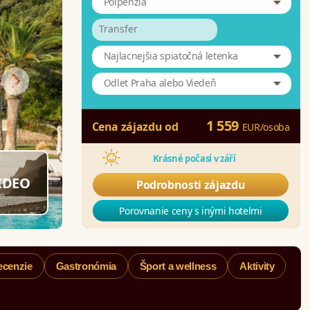
Polpenzia
Transfer
Najlacnejšia spiatočná letenka
Odlet Praha alebo Viedeň
1 559
Cena zájazdu od
EUR
/
osoba
Krásné počasí v září
IDEO
Podrobnosti zájazdu
Porovnanie ceny s inými hotelmi
ecenzie
Gastronómia
Šport a wellness
Aktivity