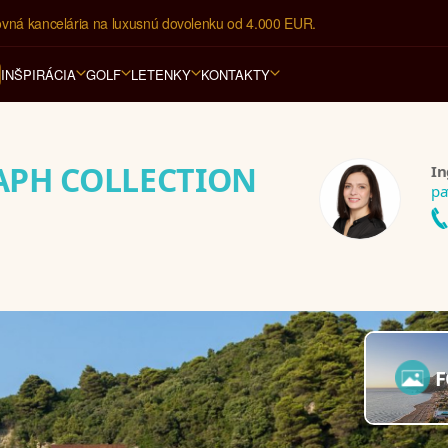
ovná kancelária na luxusnú dovolenku od 4.000 EUR.
INŠPIRÁCIA
GOLF
LETENKY
KONTAKTY
APH COLLECTION
In
pa
F