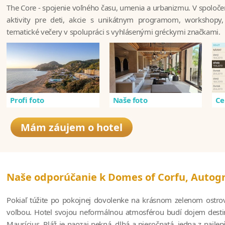
The Core - spojenie voľného času, umenia a urbanizmu. V spoločen
aktivity pre deti, akcie s unikátnym programom, workshopy, 
tematické večery v spolupráci s vyhlásenými gréckymi značkami.
Profi foto
Naše foto
Ce
Mám záujem o hotel
Naše odporúčanie k Domes of Corfu, Autogr
Pokiaľ túžite po pokojnej dovolenke na krásnom zelenom ostrov
voľbou. Hotel svojou neformálnou atmosférou budí dojem destin
Maurícius. Pláž je naozaj pekná, dlhá a piesočnatá, jedna z najle