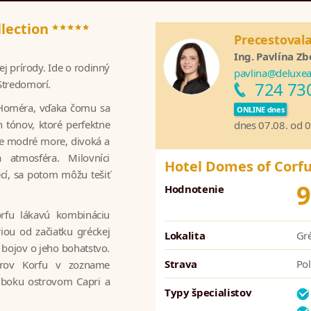
*****
llection
Precestovala
Ing. Pavlína Zb
 prírody. Ide o rodinný
pavlina@deluxea
 Stredomorí.
724 73
i Homéra, vďaka čomu sa
ONLINE dnes
h tónov, ktoré perfektne
dnes 07.08. od 
čne modré more, divoká a
 atmosféra. Milovníci
Hotel Domes of Corfu
cí, sa potom môžu tešiť
9
Hodnotenie
orfu lákavú kombináciu
iou od začiatku gréckej
Lokalita
Gré
bojov o jeho bohatstvo.
Strava
Pol
trov Korfu v zozname
o boku ostrovom Capri a
Typy špecialistov