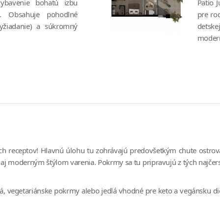
ybavenie bohatú izbu
Patio 
². Obsahuje pohodlné
pre ro
vyžiadanie) a súkromný
detske
modern
ých receptov! Hlavnú úlohu tu zohrávajú predovšetkým chute ostro
ale aj moderným štýlom varenia. Pokrmy sa tu pripravujú z tých najčer
tá, vegetariánske pokrmy alebo jedlá vhodné pre keto a vegánsku di