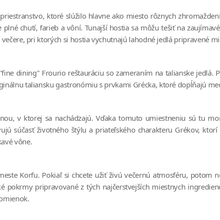
riestranstvo, ktoré slúžilo hlavne ako miesto rôznych zhromaždení, 
 plné chutí, farieb a vôní. Tunajší hostia sa môžu tešiť na zaujíma
 a večere, pri ktorých si hostia vychutnajú lahodné jedlá pripravené
ne dining" Frourio reštauráciu so zameraním na talianske jedlá. P
iginálnu taliansku gastronómiu s prvkami Grécka, ktoré dopĺňajú me
inou, v ktorej sa nachádzajú. Vďaka tomuto umiestneniu sú tu mor
jú súčasť životného štýlu a priateľského charakteru Grékov, ktorí
kavé vône.
e Korfu. Pokiaľ si chcete užiť živú večernú atmosféru, potom nee
 pokrmy pripravované z tých najčerstvejších miestnych ingredienci
pomienok.