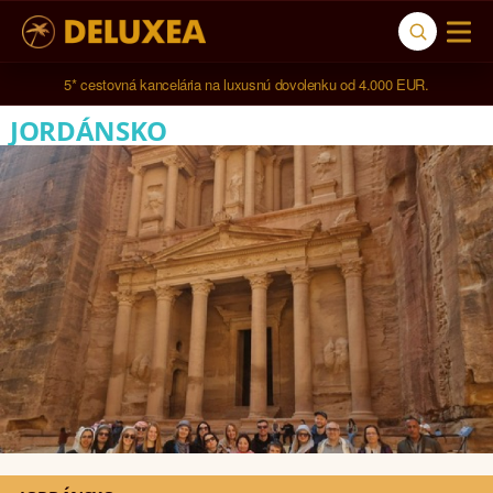
5* cestovná kancelária na luxusnú dovolenku od 4.000 EUR.
JORDÁNSKO