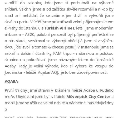
zamířili do salonku, kde jsme si pochutnali na výborné
snídani. Všichni jsme si od začátku skvěle rozuměli a nikdo by
snad ani nehádal, že se známe jen chvíli a vytvořili jsme
skvělou partu. V 9:35 jsme pokračovali velmi příjemným letem
z Prahy do Istanbulu s
Turkish Airlines
, letěli jsme moderním
airbusem - A320, palubní personál byl příjemný, perfektně se
o nás staral, servíroval se výborný oběd (já jsem si z výběru
dvou jídel zvolila tomato & cheese pastu). V Instanbulu jsme se
setkali s dalšími účastníky FAM tripu - mďarskou a polskou
skupinou a pokračovali jsme návazným letem do jordánské
Aqaby. Tady je velká výhoda, kdo si vybere ke vstupu do
Jordánska - letiště Aqaba/ AQJ, je to bez vízové povinnosti.
AQABA
První tři dny jsme strávili v krásném městě Aqaba u Rudého
moře. Ubytovaní jsme byli v hotelu
Mövenpick City Center
a
mohli jsme se těšit na velmi nabité a nádherné následující dny
:)