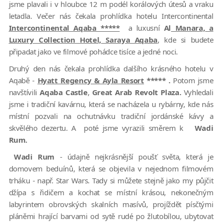
jsme plavali i v hloubce 12 m podél korálových útesů a vraku
letadla. Večer nás čekala prohlídka hotelu Intercontinental
Intercontinental Aqaba *****
a luxusní
Al
Manara, a
Luxury Collection Hotel, Saraya Aqaba
, kde si budete
připadat jako ve filmové pohádce tisíce a jedné noci.
Druhý den nás čekala prohlídka dalšího krásného hotelu v
Aqabě -
Hyatt Regency & Ayla Resort
***** .
Potom jsme
navštívili
Aqaba Castle
,
Great Arab Revolt Plaza.
Vyhledali
jsme i tradiční kavárnu, která se nacházela u rybárny, kde nás
místní pozvali na ochutnávku tradiční jordánské kávy a
skvělého dezertu. A poté jsme vyrazili směrem k
Wadi
Rum.
Wadi Rum
- údajně nejkrásnější poušť světa, která je
domovem beduínů, která se objevila v nejednom filmovém
trháku - např. Star Wars. Tady si můžete stejně jako my půjčit
džípa s řidičem a kochat se místní krásou, nekonečným
labyrintem obrovských skalních masívů, projíždět písčtými
pláněmi hrající barvami od sytě rudé po žlutobílou, ubytovat