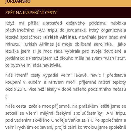
JORDÁNSKO
ZPĚT NA INSPEKČNÍ CESTY
Když mi přišla uprostřed deštivého podzimu nabídka
předvánočního FAM tripu do Jordánska, který organizovala
letecká společnost
Turkish Airlines,
neváhala jsem snad ani
minutu. Turkish Airlines je moje oblíbená aerolinka, jako
letuška jsem si je moc ráda vybírala pro svoje dovolené a
Jordánsko s Petrou jsem už dlouho měla na svém "wish listu",
co bych velmi ráda navštívila.
Náš itnerář cesty vypadal velmi lákavě, navíc i představa
koupaní v Rudém a Mrtvém moři, příjemné místní teploty
okolo 23 C, více než lákaly v době našeho podzimního nečasu
:)
Naše cesta začala moc příjemně. Na pražském letišti jsme se
setkali se všemi milými českými spoluúčastníky FAM tripu,
pod vedením skvělého Ondřeje Vaňka za TK. Po společném a
velmi rychlém odbavení, projití celní kontrolou jsme společně