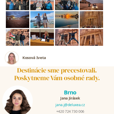
Kosová Iveta
Destinácie sme precestovali.
Poskytneme Vám osobné rady.
Brno
Jana Jirásek
jana.j@deluxea.cz
+420 724 730 006