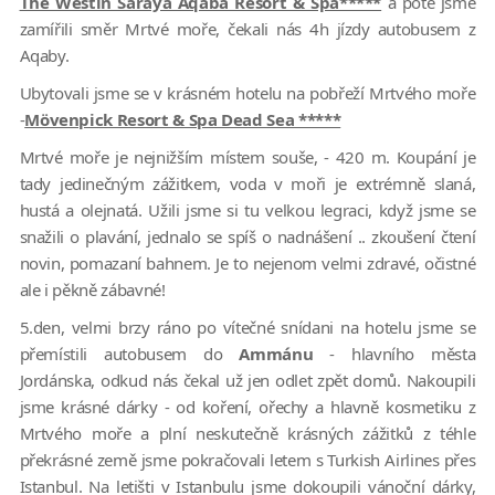
The Westin Saraya Aqaba Resort & Spa*****
a poté jsme
zamířili směr Mrtvé moře, čekali nás 4h jízdy autobusem z
Aqaby.
Ubytovali jsme se v krásném hotelu na pobřeží Mrtvého moře
-
Mövenpick Resort & Spa Dead Sea *****
Mrtvé moře je nejnižším místem souše, - 420 m. Koupání je
tady jedinečným zážitkem, voda v moři je extrémně slaná,
hustá a olejnatá. Užili jsme si tu velkou legraci, když jsme se
snažili o plavání, jednalo se spíš o nadnášení .. zkoušení čtení
novin, pomazaní bahnem. Je to nejenom velmi zdravé, očistné
ale i pěkně zábavné!
5.den, velmi brzy ráno po vítečné snídani na hotelu jsme se
přemístili autobusem do
Ammánu
- hlavního města
Jordánska, odkud nás čekal už jen odlet zpět domů. Nakoupili
jsme krásné dárky - od koření, ořechy a hlavně kosmetiku z
Mrtvého moře a plní neskutečně krásných zážitků z téhle
překrásné země jsme pokračovali letem s Turkish Airlines přes
Istanbul. Na letišti v Istanbulu jsme dokoupili vánoční dárky,