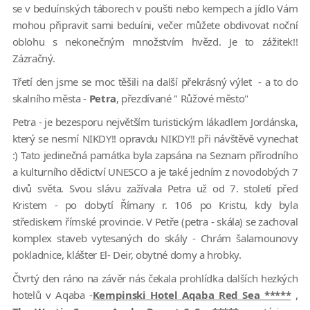
se v beduínských táborech v poušti nebo kempech a jídlo Vám
mohou připravit sami beduíni, večer můžete obdivovat noční
oblohu s nekonečným množstvím hvězd. Je to zážitek!!
Zázračný.
Třetí den jsme se moc těšili na další překrásný výlet - a to do
skalního města -
Petra
, přezdívané " Růžové město"
Petra - je bezesporu největším turistickým lákadlem Jordánska,
který se nesmí NIKDY!! opravdu NIKDY!! při návštěvě vynechat
:) Tato jedinečná památka byla zapsána na Seznam přírodního
a kulturního dědictví UNESCO a je také jedním z novodobých 7
divů světa. Svou slávu zažívala Petra už od 7. století před
Kristem - po dobytí Římany r. 106 po Kristu, kdy byla
střediskem římské provincie. V Petře (petra - skála) se zachoval
komplex staveb vytesaných do skály - Chrám šalamounovy
pokladnice, klášter El- Deir, obytné domy a hrobky.
Čtvrtý den ráno na závěr nás čekala prohlídka dalších hezkých
hotelů v Aqaba -
Kempinski Hotel Aqaba Red Sea *****
,