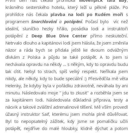
První den nás čekala prohlídka
Mövenpick Tala Bay
,
krásného sesterského hotelu, který leží u pěkné pláže. Po
prohlídce nás čekala
plavba na lodi po Rudém moři
s
programem
šnorchlování
a
potápění
. Počasí bylo víc než
ideální, sluníčko hezky hřálo, posádka lodi a instruktoři
potápění z
Deep Blue Dive Center
přímo neskuteční.
Netrvalo dlouho a kapitánovi lodi jsem hlásila, že jsem změnila
názor a ráda bych se přidala ještě ke dvoum odvážným
dívkám z Polska a půjdu se také potápět. A to jsem si
nechávala opravdu na někdy ... s někým, kdy to opravdu budu
tak cítit. Nebyl to strach, spíš velký respekt. Neříkala jsem
nikdy, ale někdy, kdy to bude speciální :) Přesvědčila mě věta
Helenky, že kdyby byla v pořádku zdravotně, neváhala by ani
minutu. Následovalo moje " jdu to zkusit" a rozběhla jsem se
za kapitánem lodi. Následovala důkladná příprava, testy a
nácvik a takové zvláštní adrenalinové těšení. Mě vším provedl
úžasný instruktor Saif, kterému jsem mohla plně důvěřovat.
Byl to nepopsatelný zážitek, kdy jsme se pomaličku učili
potápět, nejdříve do malé hloubky, klidně dýchat a potom