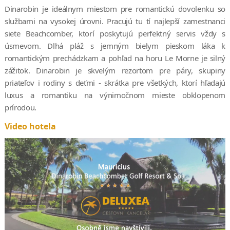
Dinarobin je ideálnym miestom pre romantickú dovolenku so
službami na vysokej úrovni. Pracujú tu tí najlepší zamestnanci
siete Beachcomber, ktorí poskytujú perfektný servis vždy s
úsmevom. Dlhá pláž s jemným bielym pieskom láka k
romantickým prechádzkam a pohľad na horu Le Morne je silný
zážitok. Dinarobin je skvelým rezortom pre páry, skupiny
priateľov i rodiny s deťmi - skrátka pre všetkých, ktorí hľadajú
luxus a romantiku na výnimočnom mieste obklopenom
prírodou.
Video hotela