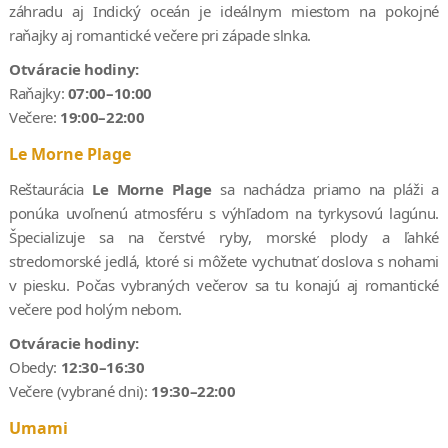
záhradu aj Indický oceán je ideálnym miestom na pokojné
raňajky aj romantické večere pri západe slnka.
Otváracie hodiny:
Raňajky:
07:00–10:00
Večere:
19:00–22:00
Le Morne Plage
Reštaurácia
Le Morne Plage
sa nachádza priamo na pláži a
ponúka uvoľnenú atmosféru s výhľadom na tyrkysovú lagúnu.
Špecializuje sa na čerstvé ryby, morské plody a ľahké
stredomorské jedlá, ktoré si môžete vychutnať doslova s nohami
v piesku. Počas vybraných večerov sa tu konajú aj romantické
večere pod holým nebom.
Otváracie hodiny:
Obedy:
12:30–16:30
Večere (vybrané dni):
19:30–22:00
Umami