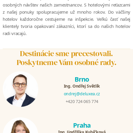
osobných návštev našich zamestnancov. S hotelovými reťazcami
z našej ponuky spolupracujeme už mnoho rokov. Do väčšiny
hotelov každoročne cestujeme na inšpekcie. Veľkú časť našej
klientely tvoria opakovaní zákazníci, ktorí sa do našich hotelov
radi vracajú.
Destinácie sme precestovali.
Poskytneme Vám osobné rady.
Brno
Ing. Ondřej Světlík
ondrej@deluxea.cz
+420 724 065 774
Praha
Ing. Jindřiška Kubíčková