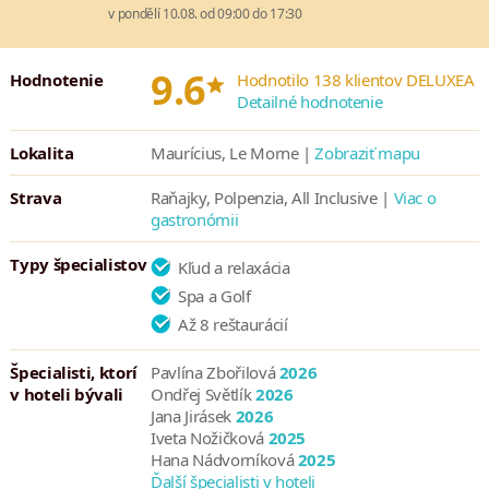
v pondělí 10.08. od 09:00 do 17:30
izby. Do sesterského rezortu Vás kedykoľvek prepraví shuttle.
Vedľa Dinarobinu leží golfové ihrisko Paradis s osemnástimi
*
9.6
jamkami, ktoré sú rozmiestnené v krásnom prostredí s vodnými
Hodnotenie
Hodnotilo 138 klientov DELUXEA
Detailné hodnotenie
plochami pod horou Le Morne. Ihrisko nadchne amatérov aj
náročnejších hráčov. Navyše majú hoteloví hostia zvýhodnený
Lokalita
Maurícius, Le Morne |
Zobraziť mapu
vstup na ihrisko Mont Choisy.
Strava
Raňajky, Polpenzia, All Inclusive |
Viac o
gastronómii
Typy špecialistov
Kľud a relaxácia
Spa a Golf
Až 8 reštaurácií
Špecialisti, ktorí
Pavlína Zbořilová
2026
v hoteli bývali
Ondřej Světlík
2026
Jana Jirásek
2026
Iveta Nožičková
2025
Hana Nádvorníková
2025
Ďalší špecialisti v hoteli