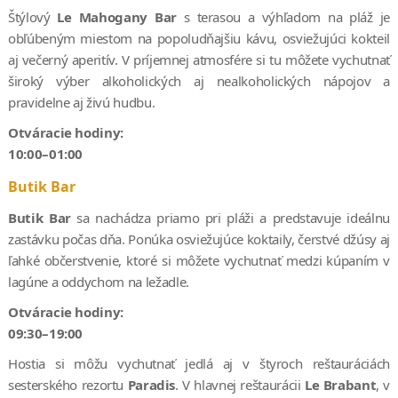
Štýlový
Le Mahogany Bar
s terasou a výhľadom na pláž je
obľúbeným miestom na popoludňajšiu kávu, osviežujúci kokteil
aj večerný aperitív. V príjemnej atmosfére si tu môžete vychutnať
široký výber alkoholických aj nealkoholických nápojov a
pravidelne aj živú hudbu.
Otváracie hodiny:
10:00–01:00
Butik Bar
Butik Bar
sa nachádza priamo pri pláži a predstavuje ideálnu
zastávku počas dňa. Ponúka osviežujúce koktaily, čerstvé džúsy aj
ľahké občerstvenie, ktoré si môžete vychutnať medzi kúpaním v
lagúne a oddychom na ležadle.
Otváracie hodiny:
09:30–19:00
Hostia si môžu vychutnať jedlá aj v štyroch reštauráciách
sesterského rezortu
Paradis
. V hlavnej reštaurácii
Le Brabant
, v