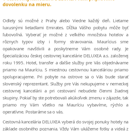
dovolenku na mieru.
Odlety sú možné z Prahy alebo Viedne každý deň. Lietame
luxusnými lietadlami Emirates. Dĺžka Vášho pobytu môže byť
ľubovoľná. Vyberať je možné z veľkého množstva hotelov a
rôznych typov izby i formy stravovania. Maurícius sme
opakovane navštívili a poskytneme Vám osobné rady. Je
špecializáciou českej cestovnej kancelárie DELUXEA a.s. založenej
roku 1995. Hotel, transfer a ďalšie služby pre Vás objednávame
priamo na Mauríciu. S miestnou cestovnou kanceláriou priamo
spolupracujeme. Pri pobyte na ostrove sa o Vás bude starať
slovenský reprezentant. Služby pre Vás nekupujeme v nemeckej
cestovnej kancelárii a pri cestovaní nebudete členmi žiadnej
skupiny. Pokiaľ by ste potrebovali akúkoľvek zmenu v zájazde, tak
priamo my Vám všetko na Mauríciu vybavíme, rýchlo a
operatívne. Postaráme sa o vás.
Cestovná kancelária DELUXEA vyberá do svojej ponuky hotely na
základe osobného poznania. Vždy Vám ukážeme fotky a videá z