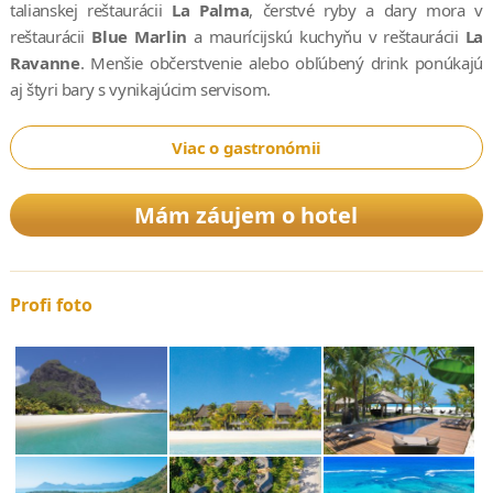
talianskej reštaurácii
La Palma
, čerstvé ryby a dary mora v
reštaurácii
Blue Marlin
a maurícijskú kuchyňu v reštaurácii
La
Ravanne
. Menšie občerstvenie alebo obľúbený drink ponúkajú
aj štyri bary s vynikajúcim servisom.
Viac o gastronómii
Mám záujem o hotel
Profi foto