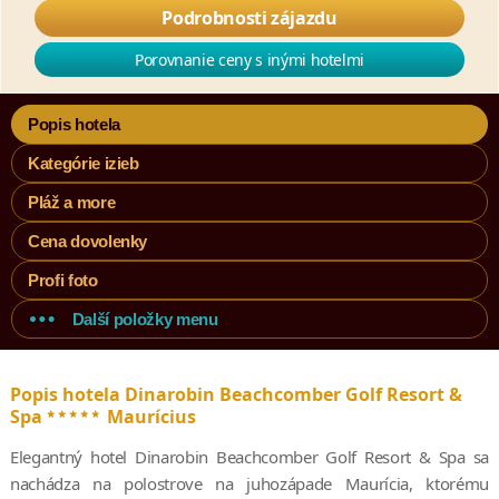
Podrobnosti zájazdu
Porovnanie ceny s inými hotelmi
Popis hotela
Kategórie izieb
Pláž a more
Cena dovolenky
Profi foto
Další položky menu
Popis hotela Dinarobin Beachcomber Golf Resort &
*****
Spa
Maurícius
Elegantný hotel Dinarobin Beachcomber Golf Resort & Spa sa
nachádza na polostrove na juhozápade Maurícia, ktorému