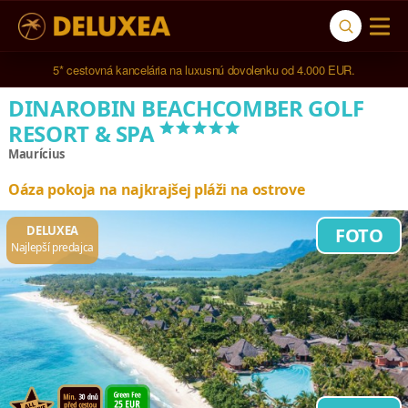
5* cestovná kancelária na luxusnú dovolenku od 4.000 EUR.
DINAROBIN BEACHCOMBER GOLF
*****
RESORT & SPA
Maurícius
Oáza pokoja na najkrajšej pláži na ostrove
DELUXEA
FOTO
Najlepší predajca