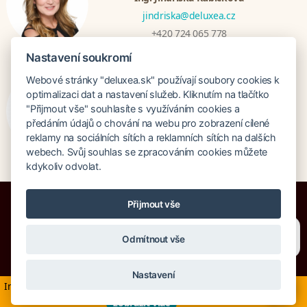
jindriska@deluxea.cz
+420 724 065 778
Nastavení soukromí
Webové stránky "deluxea.sk" používají soubory cookies k
Bratislava
optimalizaci dat a nastavení služeb. Kliknutím na tlačítko
Katarina Hutníková
"Přijmout vše" souhlasíte s využíváním cookies a
katarina@deluxea.sk
předáním údajů o chování na webu pro zobrazení cílené
reklamy na sociálních sítích a reklamních sítích na dalších
+421 948 759 074
webech. Svůj souhlas se zpracováním cookies můžete
kdykoliv odvolat.
Přijmout vše
Potřebujete poradit?
Zeptejte se našeho asistenta
Odmítnout vše
Chettyho
.
Poistenie proti úpadku 1 505 000 EUR
O spoločnosti
Naše ocenenie
Mapa stránok
Právna doložka
Nastavení
Informácie v súvislosti s aktuálnym dianím na Blízkom východe
Vyhľadávanie
Cookies
×
zobraziť viac