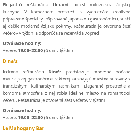
Elegantná reštaurácia
Umami
poteší milovníkov ázijskej
kuchyne. V komornom prostredí si vychutnáte kreatívne
pripravené špeciality inšpirované japonskou gastronómiou, sushi
aj ďalšie moderné ázijské pokrmy. Reštaurácia je otvorená šesť
večerov v týždni a odporúča sa rezervácia vopred.
Otváracie hodiny:
Večere:
19:00–22:00
(6 dní v týždni)
Dina's
Intímna reštaurácia
Dina's
predstavuje moderné poňatie
maurícijskej gastronómie, v ktorej sa spájajú miestne suroviny s
francúzskymi kulinárskymi technikami. Elegantné prostredie a
komorná atmosféra z nej robia ideálne miesto na romantickú
večeru. Reštaurácia je otvorená šesť večerov v týždni.
Otváracie hodiny:
Večere:
19:00–22:00
(6 dní v týždni)
Le Mahogany Bar