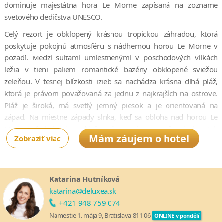
dominuje majestátna hora Le Morne zapísaná na zozname
svetového dedičstva UNESCO.
Celý rezort je obklopený krásnou tropickou záhradou, ktorá
poskytuje pokojnú atmosféru s nádhernou horou Le Morne v
pozadí. Medzi suitami umiestnenými v poschodových vilkách
ležia v tieni paliem romantické bazény obklopené sviežou
zeleňou. V tesnej blízkosti izieb sa nachádza krásna dlhá pláž,
ktorá je právom považovaná za jednu z najkrajších na ostrove.
Pláž je široká, má svetlý jemný piesok a je orientovaná na
západ. Na miestne západy slnka, keď sa obloha nad horou Le
Morne sfarbuje do odtieňov červenej a oranžovej, len tak
Mám záujem o hotel
Zobraziť viac
nezabudnete.
Dinarobin sa pýši špičkovou gastronómiou. Hlavná reštaurácia
ponúka bufet vysokej úrovne s nádhernou atmosférou okolo
Katarina Hutníková
hlavného bazéna. Okrem toho môžete vyskúšať niekoľko ďalších
katarina@deluxea.sk
a la carte reštaurácií, a to vrátane ponuky susedného sesterského
+421 948 759 074
hotela Paradis. Prepravu medzi ubytovaním a reštauráciami
Námestie 1. mája 9, Bratislava 811 06
ONLINE v pondělí
zaisťujú golfové vozíky, ktoré si ľahko privoláte priamo zo svojej