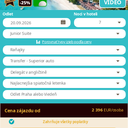
VIDEO
Odlet
Noci v hoteli
7
Junior Suite
Porovnať typy izieb podľa ceny
Raňajky
Transfer - Superior auto
Delegát v angličtině
Najlacnejšia spiatočná letenka
Odlet Praha alebo Viedeň
2 396
EUR
/
osoba
Cena zájazdu od
Zahrňuje všetky poplatky