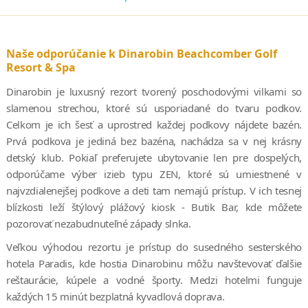
Naše odporúčanie k Dinarobin Beachcomber Golf
Resort & Spa
Dinarobin je luxusný rezort tvorený poschodovými vilkami so
slamenou strechou, ktoré sú usporiadané do tvaru podkov.
Celkom je ich šesť a uprostred každej podkovy nájdete bazén.
Prvá podkova je jediná bez bazéna, nachádza sa v nej krásny
detský klub. Pokiaľ preferujete ubytovanie len pre dospelých,
odporúčame výber izieb typu ZEN, ktoré sú umiestnené v
najvzdialenejšej podkove a deti tam nemajú prístup. V ich tesnej
blízkosti leží štýlový plážový kiosk - Butik Bar, kde môžete
pozorovať nezabudnuteľné západy slnka.
Veľkou výhodou rezortu je prístup do susedného sesterského
hotela Paradis, kde hostia Dinarobinu môžu navštevovať ďalšie
reštaurácie, kúpele a vodné športy. Medzi hotelmi funguje
každých 15 minút bezplatná kyvadlová doprava.