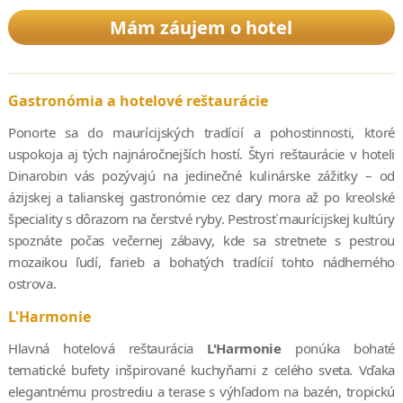
Mám záujem o hotel
Gastronómia a hotelové reštaurácie
Ponorte sa do maurícijských tradícií a pohostinnosti, ktoré
uspokoja aj tých najnáročnejších hostí. Štyri reštaurácie v hoteli
Dinarobin vás pozývajú na jedinečné kulinárske zážitky – od
ázijskej a talianskej gastronómie cez dary mora až po kreolské
špeciality s dôrazom na čerstvé ryby. Pestrosť maurícijskej kultúry
spoznáte počas večernej zábavy, kde sa stretnete s pestrou
mozaikou ľudí, farieb a bohatých tradícií tohto nádherného
ostrova.
L'Harmonie
Hlavná hotelová reštaurácia
L'Harmonie
ponúka bohaté
tematické bufety inšpirované kuchyňami z celého sveta. Vďaka
elegantnému prostrediu a terase s výhľadom na bazén, tropickú