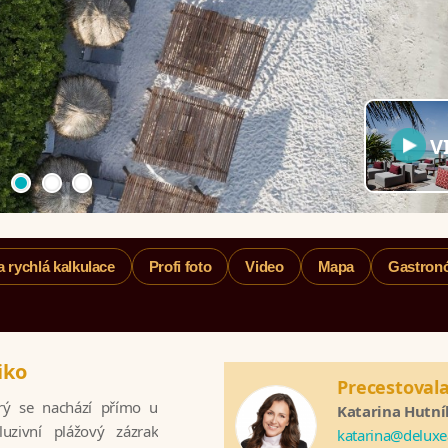
V
a rychlá kalkulace
Profi foto
Video
Mapa
Gastron
iko
Precestovala
erý se nachází přímo u
Katarina Hutn
uzivní plážový zázrak
katarina@deluxe