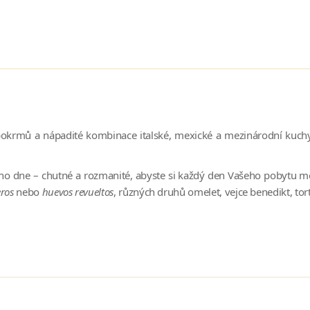
 pokrmů a nápadité kombinace italské, mexické a mezinárodní kuc
ho dne – chutné a rozmanité, abyste si každý den Vašeho pobytu 
eros
nebo
huevos revueltos
, různých druhů omelet, vejce benedikt, tort