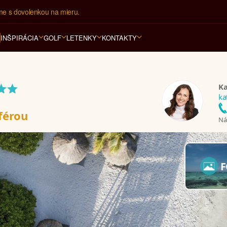
ovná kancelária na luxusnú dovolenku od 4.000 EUR.
INŠPIRÁCIA
GOLF
LETENKY
KONTAKTY
**
Ka
ka
férou
Nám
F