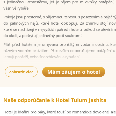
s jedinečnou atmosférou, jež je rájem pro milovníky potápění,
vášnivé rybáře.
Pokoje jsou prostorné, s příjemnou terasou s posezením a báječ
do palmových hájů, které hotel obklopují. Za zmínku stojí no
které se nacházejí v nejvyšších patrech hotelu, odkud se otevír
do okolí, a poskytují jedinečný pocit soukromí.
Pláž před hotelem je omývaná prohřátými vodami oceánu, kter
různým vodním aktivitám. Především doporučujeme potápění u k
lemují pobřeží, nebo šnorchlování a rybaření.
Mám záujem o hotel
Zobraziť viac
Naše odporúčanie k Hotel Tulum Jashita
Hotel je ideální pro páry, které touží po romantické dovolené, al