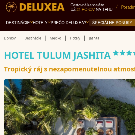
Cestovná kancelária
5* cest
UŽ
21 ROKOV
NA TRHU
DESTINÁCIE
HOTELY
PREČO DELUXEA?
ŠPECIÁLNE PONUKY
Domov
Destinácie
Mexiko
Hotely
Jashita
***
HOTEL TULUM JASHITA
Tropický ráj s nezapomenutelnou atmos