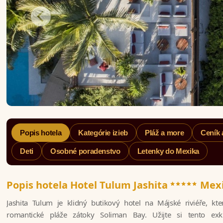
Popis hotela
Kategórie izieb
Pláž a more
Ceník 
Deti
Osobné poradenstvo
Letenky do Mexika
*****
Popis hotela Hotel Tulum Jashita
Mex
Jashita Tulum je klidný butikový hotel na Májské riviéře, kt
romantické pláže zátoky Soliman Bay. Užijte si tento exkl