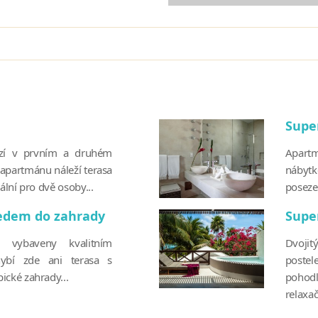
Supe
ází v prvním a druhém
Apart
 apartmánu náleží terasa
nábyt
lní pro dvě osoby...
poseze
ledem do zahrady
Supe
 vybaveny kvalitním
Dvoji
hybí zde ani terasa s
postel
cké zahrady...
pohod
relaxa