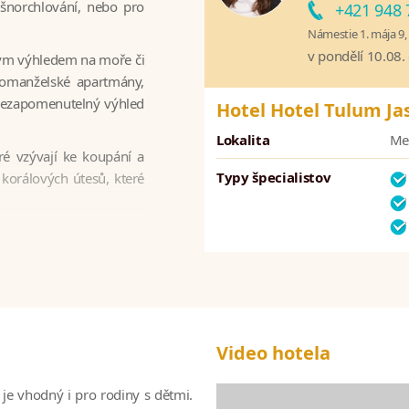
 šnorchlování, nebo pro
+421 948 
Námestie 1. mája 9, 
v pondělí 10.08.
ným výhledem na moře či
vomanželské apartmány,
á nezapomenutelný výhled
Hotel Hotel Tulum Ja
Lokalita
Me
é vzývají ke koupání a
Typy špecialistov
orálových útesů, které
Video hotela
e je vhodný i pro rodiny s dětmi.