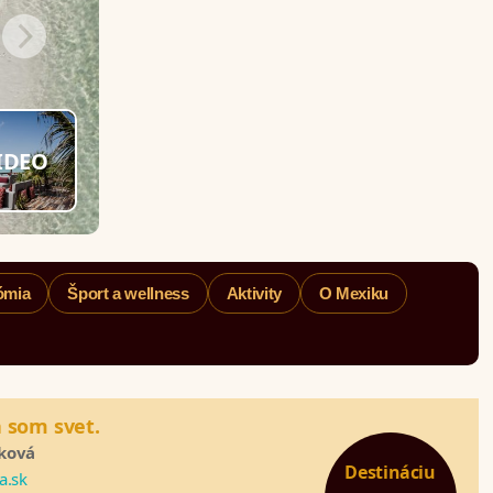
IDEO
ómia
Šport a wellness
Aktivity
O Mexiku
 som svet.
íková
Destináciu
a.sk