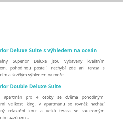
rior Deluxe Suite s výhledem na oceán
mány Superior Deluxe jsou vybaveny kvalitním
kem, pohodlnou postelí, nechybí zde ani terasa s
ním a skvělým výhledem na moře...
rior Double Deluxe Suite
tý apartmán pro 4 osoby se dvěma pohodlnými
emi velikosti king. V apartmánu se rovněž nachází
lný relaxační kout a velká terasa se soukromým
čním bazénem...