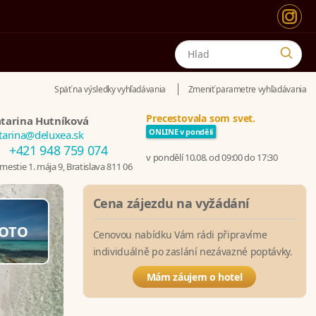
Späť na výsledky vyhľadávania
Zmeniť parametre vyhľadávania
Precestovala som svet.
tarina Hutníková
ONLINE v pondělí
tarina@deluxea.sk
+421 948 759 074
v pondělí 10.08. od 09:00 do 17:30
estie 1. mája 9, Bratislava 811 06
Cena zájezdu na vyžádání
OTO
Cenovou nabídku Vám rádi připravíme
individuálně po zaslání nezávazné poptávky.
Mám záujem o hotel