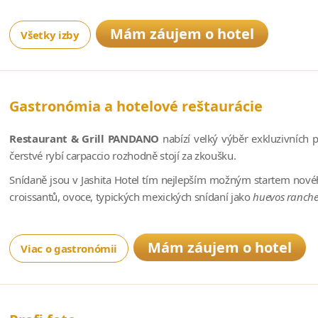
Mám záujem o hotel
Všetky izby
Gastronómia a hotelové reštaurácie
Restaurant & Grill PANDANO
nabízí velký výběr exkluzivních
čerstvé rybí carpaccio rozhodně stojí za zkoušku.
Snídaně jsou v Jashita Hotel tím nejlepším možným startem nové
croissantů, ovoce, typických mexických snídaní jako
huevos ranch
Mám záujem o hotel
Viac o gastronómii