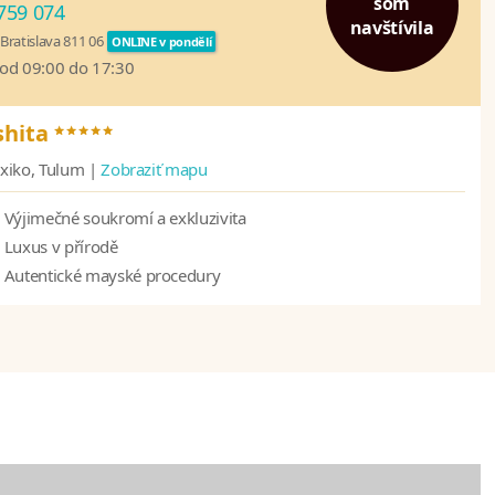
som
759 074
navštívila
Bratislava 811 06
ONLINE v pondělí
 od 09:00 do 17:30
*****
shita
xiko, Tulum |
Zobraziť mapu
Výjimečné soukromí a exkluzivita
Luxus v přírodě
Autentické mayské procedury