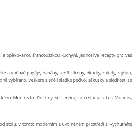
í a opěvovanou francouzskou kuchyní. Jednotlivé recepty pro Vás
é a voňavé papáje, banány, svěží citrony, okurky, cukety, rajčata,
ně vybíráno. Veškeré slané i sladké pečivo, zákusky a sladkosti se
ského Montrealu. Pokrmy se servírují v restauraci Les Mutinés,
o od stolu. V tomto moderním a uvolněném prostředí si vychutnáte