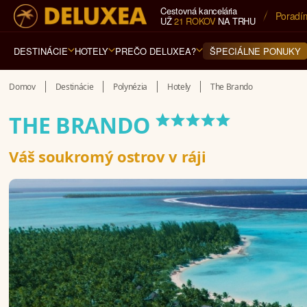
Cestovná kancelária
5* cest
UŽ
21 ROKOV
NA TRHU
DESTINÁCIE
HOTELY
PREČO DELUXEA?
ŠPECIÁLNE PONUKY
Domov
Destinácie
Polynézia
Hotely
The Brando
*****
THE BRANDO
Váš soukromý ostrov v ráji