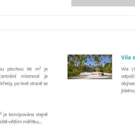
Vila 
tnou plochou 96 m² je
Vila 
ntrální místností je
odpoči
řesly, po levé straně se
obývac
jídelnu
² je koncipována stejně
eště větším měřítku...