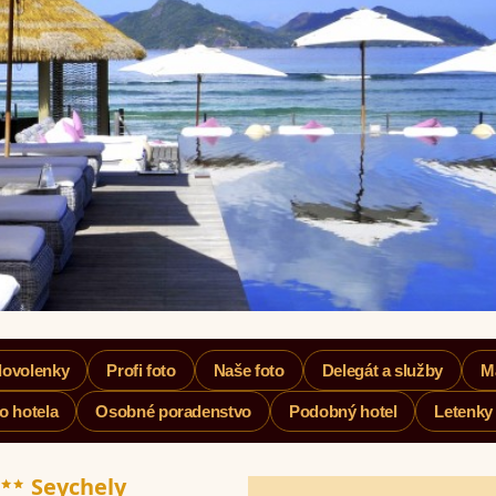
dovolenky
Profi foto
Naše foto
Delegát a služby
M
o hotela
Osobné poradenstvo
Podobný hotel
Letenky
***
Seychely