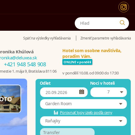
Späť na výsledky vyhľadávania
Zmeniť parametre vyhľadávania
Hotel som osobne navštívila,
ronika Khúlová
poradím Vám.
ronika@deluxea.sk
ONLINE v pondělí
+421 948 548 908
estie 1. mája 9, Bratislava 811 06
v pondělí 10.08. od 09:00 do 17:30
Odlet
Noci v hoteli
7
OTO
Garden Room
Porovnať typy izieb podľa ceny
Raňajky
Transfer