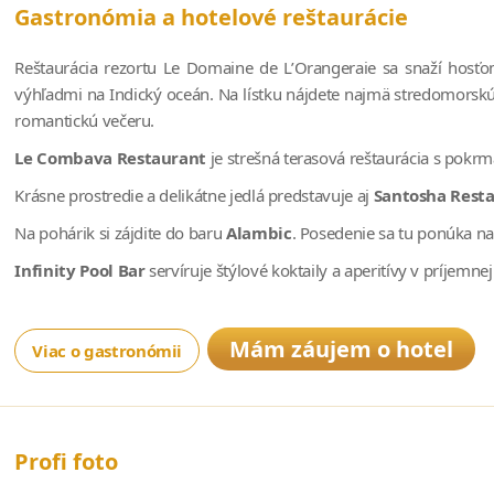
Gastronómia a hotelové reštaurácie
Reštaurácia rezortu Le Domaine de L’Orangeraie sa snaží hosťo
výhľadmi na Indický oceán. Na lístku nájdete najmä stredomorskú 
romantickú večeru.
Le Combava Restaurant
je strešná terasová reštaurácia s pokrm
Krásne prostredie a delikátne jedlá predstavuje aj
Santosha Rest
Na pohárik si zájdite do baru
Alambic
. Posedenie sa tu ponúka na
Infinity Pool Bar
servíruje štýlové koktaily a aperitívy v príjemne
Mám záujem o hotel
Viac o gastronómii
Profi foto