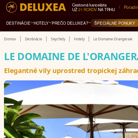
Cestovná kancelária
5* cest
UŽ
21 ROKOV
NA TRHU
DESTINÁCIE
HOTELY
PREČO DELUXEA?
ŠPECIÁLNE PONUKY
Domov
Destinácie
Seychely
Hotely
Le Domaine Orangeraie
LE DOMAINE DE L'ORANGER
Elegantné vily uprostred tropickej záhr