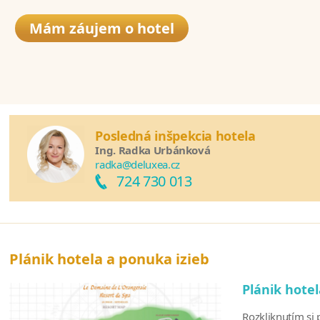
Mám záujem o hotel
Posledná inšpekcia hotela
Ing. Radka Urbánková
radka@deluxea.cz
724 730 013
Plánik hotela a ponuka izieb
Plánik hote
Rozkliknutím si p