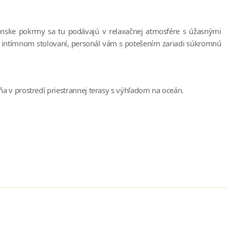
mánske pokrmy sa tu podávajú v relaxačnej atmosfére s úžasnými
 po intímnom stolovaní, personál vám s potešením zariadi súkromnú
a v prostredí priestrannej terasy s výhľadom na oceán.