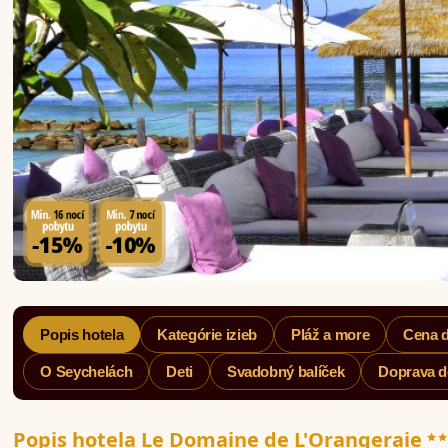
Popis hotela
Kategórie izieb
Pláž a more
Cena 
O Seychelách
Deti
Svadobný balíček
Doprava d
*
Popis hotela Le Domaine de L'Orangeraie