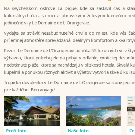
Na seychelskom ostrove La Digue, kde sa zastavil čas a stále
koloniálnych čias, sa medzi obrovskými žulovými kameňmi neďa
jedinečné vily Le Domaine de L´Orangeraie.
Vydajte sa stráviť nezabudnuteľné chvíle do miest, kde vás č
príjemnej atmosfére sprevádzaná ideálnym komfortom a kvalitný
Rezort Le Domaine de L'Orangeraie ponúka 55 luxusných víl v šty
výbavou, ktorú potrebujete na pobyt v odľahlej exotickej destináci
nedotknuté pláže, ktoré sa nachádzajú v blízkosti hotela. Skvelá 
kúpeľmi a ponukou rôznych aktivít a výletov vytvoria skvelú kulis
Tropická dovolenka v Le Domaine de L'Orangeraie sa stane jedi
pre každého. Bon voyage!
Profi foto
Naše foto
Ce