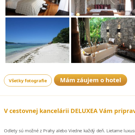
Mám záujem o hotel
Všetky fotografie
V cestovnej kancelárii DELUXEA Vám pripra
Odlety sú možné z Prahy alebo Viedne každý deň. Lietame luxusn