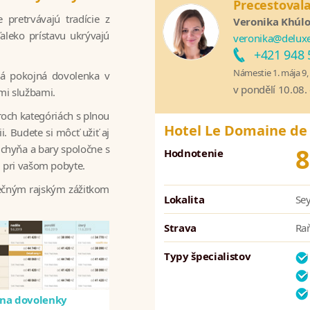
Precestovala
 pretrvávajú tradície z
Veronika Khúl
leko prístavu ukrývajú
veronika@deluxe
+421 948 
Námestie 1. mája 9, 
aká pokojná dovolenka v
v pondělí 10.08.
mi službami.
roch kategóriách s plnou
Hotel Le Domaine de
i. Budete si môcť užiť aj
kuchyňa a bary spoločne s
8
Hodnotenie
u pri vašom pobyte.
nečným rajským zážitkom
Lokalita
Sey
Strava
Raň
Typy špecialistov
na dovolenky