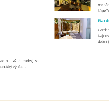
nachád
kúpeľň
Gard
Garden
Najnov
deťmi (
pacita – až 2 osoby) sa
antický výhľad...