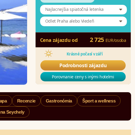
Najlacnejšia spiatočná letenka
Odlet Praha alebo Viedeň
2 725
Cena zájazdu od
EUR
/
osoba
Krásné počasí v září
Podrobnosti zájazdu
Porovnanie ceny s inými hotelmi
apa
Recenzie
Gastronómia
Šport a wellness
 na Seychely