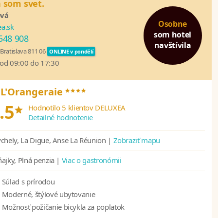
 som svet.
ová
Osobne
a.sk
som hotel
548 908
navštívila
Bratislava 811 06
ONLINE v pondělí
 od 09:00 do 17:30
****
 L'Orangeraie
*
.5
Hodnotilo 5 klientov DELUXEA
Detailné hodnotenie
chely, La Digue, Anse La Réunion |
Zobraziť mapu
ajky, Plná penzia |
Viac o gastronómii
Súlad s prírodou
Moderné, štýlové ubytovanie
Možnosť požičanie bicykla za poplatok