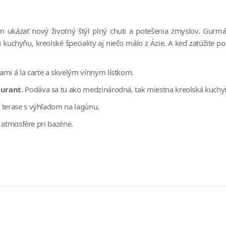
m ukázať nový životný štýl plný chuti a potešenia zmyslov. Gur
kuchyňu, kreolské špeciality aj niečo málo z Ázie. A keď zatúžite
ami á la carte a skvelým vínnym lístkom.
aurant
. Podáva sa tu ako medzinárodná, tak miestna kreolská kuchyň
 terase s výhľadom na lagúnu.
j atmosfére pri bazéne.