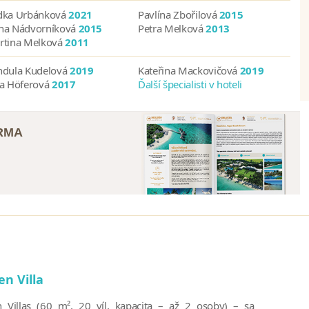
dka Urbánková
2021
Pavlína Zbořilová
2015
na Nádvorníková
2015
Petra Melková
2013
rtina Melková
2011
ndula Kudelová
2019
Kateřina Mackovičová
2019
na Höferová
2017
Ďalší špecialisti v hoteli
ARMA
n Villa
 Villas (60 m², 20 víl, kapacita – až 2 osoby) – sa