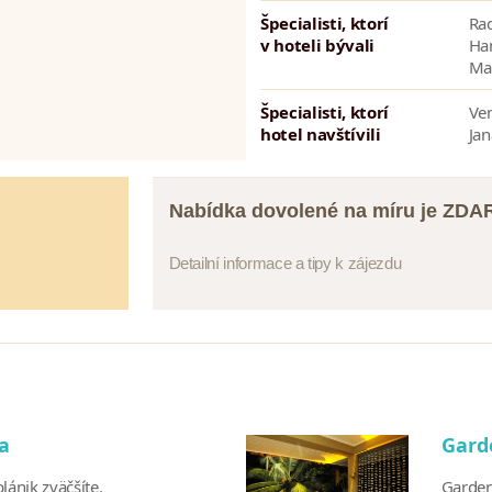
Špecialisti, ktorí
Ra
v hoteli bývali
Ha
Ma
Špecialisti, ktorí
Ve
hotel navštívili
Ja
Nabídka dovolené na míru je ZD
Detailní informace a tipy k zájezdu
la
Garde
lánik zväčšíte.
Garden