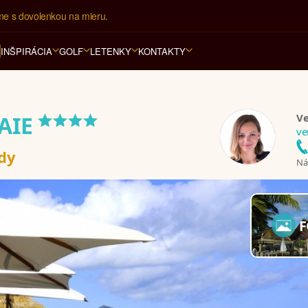
ovná kancelária na luxusnú dovolenku od 4.000 EUR.
INŠPIRÁCIA
GOLF
LETENKY
KONTAKTY
****
Ve
AIE
ve
ady
Nám
F