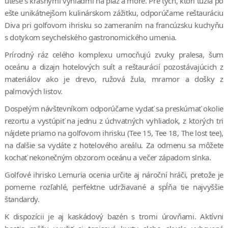
útese s krásnymi výhľadmi na pláž a more. Pre tých, ktorí túžia po
ešte unikátnejšom kulinárskom zážitku, odporúčame reštauráciu
Diva pri golfovom ihrisku so zameraním na francúzsku kuchyňu
s dotykom seychelského gastronomického umenia.
Prírodný ráz celého komplexu umocňujú zvuky pralesa, šum
oceánu a dizajn hotelových suít a reštaurácií pozostávajúcich z
materiálov ako je drevo, ružová žula, mramor a došky z
palmových listov.
Dospelým návštevníkom odporúčame vydať sa preskúmať okolie
rezortu a vystúpiť na jednu z úchvatných vyhliadok, z ktorých tri
nájdete priamo na golfovom ihrisku (Tee 15, Tee 18, The lost tee),
na ďalšie sa vydáte z hotelového areálu. Za odmenu sa môžete
kochať nekonečným obzorom oceánu a večer západom slnka.
Golfové ihrisko Lemuria ocenia určite aj nároční hráči, pretože je
pomerne rozľahlé, perfektne udržiavané a spĺňa tie najvyššie
štandardy.
K dispozícii je aj kaskádový bazén s tromi úrovňami. Aktívni