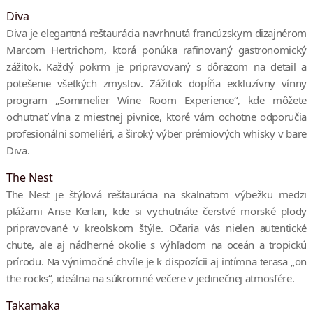
Diva
Diva je elegantná reštaurácia navrhnutá francúzskym dizajnérom
Marcom Hertrichom, ktorá ponúka rafinovaný gastronomický
zážitok. Každý pokrm je pripravovaný s dôrazom na detail a
potešenie všetkých zmyslov. Zážitok dopĺňa exkluzívny vínny
program „Sommelier Wine Room Experience“, kde môžete
ochutnať vína z miestnej pivnice, ktoré vám ochotne odporučia
profesionálni someliéri, a široký výber prémiových whisky v bare
Diva.
The Nest
The Nest je štýlová reštaurácia na skalnatom výbežku medzi
plážami Anse Kerlan, kde si vychutnáte čerstvé morské plody
pripravované v kreolskom štýle. Očaria vás nielen autentické
chute, ale aj nádherné okolie s výhľadom na oceán a tropickú
prírodu. Na výnimočné chvíle je k dispozícii aj intímna terasa „on
the rocks“, ideálna na súkromné večere v jedinečnej atmosfére.
Takamaka