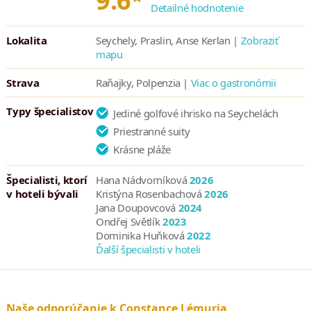
9.6
Detailné hodnotenie
Lokalita
Seychely, Praslin, Anse Kerlan |
Zobraziť
mapu
Strava
Raňajky, Polpenzia |
Viac o gastronómii
Typy špecialistov
Jediné golfové ihrisko na Seychelách
Priestranné suity
Krásne pláže
Špecialisti, ktorí
Hana Nádvorníková
2026
v hoteli bývali
Kristýna Rosenbachová
2026
Jana Doupovcová
2024
Ondřej Světlík
2023
Dominika Huňková
2022
Ďalší špecialisti v hoteli
Naše odporúčanie k Constance Lémuria