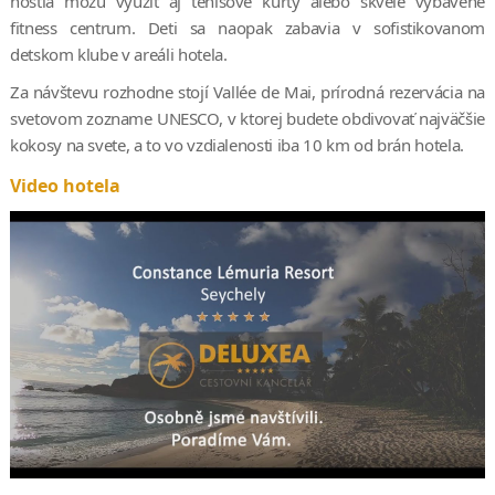
hostia môžu využiť aj tenisové kurty alebo skvele vybavené
fitness centrum. Deti sa naopak zabavia v sofistikovanom
detskom klube v areáli hotela.
Za návštevu rozhodne stojí Vallée de Mai, prírodná rezervácia na
svetovom zozname UNESCO, v ktorej budete obdivovať najväčšie
kokosy na svete, a to vo vzdialenosti iba 10 km od brán hotela.
Video hotela