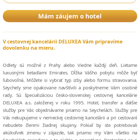
Mám záujem o hotel
V cestovnej kancelárii DELUXEA Vám pripravíme
dovolenku na mieru.
Odlety sú možné z Prahy alebo Viedne každý deň. Lietame
luxusnými lietadlami Emirates. Dĺžka Vášho pobytu môže byť
ľubovoľná. Môžete si vybrať typ izby alebo formu stravovania.
Seychely sme opakovane navštívili a poskytneme Vám osobné
rady. Sú špecializáciou česko-slovenskej cestovnej kancelárie
DELUXEA a.s. založenej v roku 1995. Hotel, transfer a ďalšie
služby pre Vás objednávame priamo na Seychelách. Služby pre
Vás nekupujeme v nemeckej cestovnej kancelárii a pri cestovaní
nebudete členmi žiadnej skupiny. Pokiaľ by ste potrebovali
akúkoľvek zmenu v zájazde, tak priamo my Vám všetko na
Seychelách zariadime a to rýchlo a operatívne. Postaráme sa o