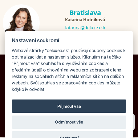
Bratislava
Katarina Hutníková
katarina@deluxea.sk
+421 948 759 074
Nastavení soukromí
Webové stránky "deluxea.sk" používají soubory cookies k
optimalizaci dat a nastavení služeb. Kliknutím na tlačítko
"Přijmout vše" souhlasíte s využíváním cookies a
předáním údajů o chování na webu pro zobrazení cílené
reklamy na sociálních sítích a reklamních sítích na dalších
webech. Svůj souhlas se zpracováním cookies můžete
Poistenie proti úpadku 1 505 000 EUR
kdykoliv odvolat.
O spoločnosti
Naše ocenenie
Mapa stránok
Právna doložka
Vyhľadávanie
Cookies
Přijmout vše
© Copyright DELUXEA a.s. 1995-2026
Potřebujete poradit?
Zeptejte se našeho asistenta
Odmítnout vše
Chettyho
.