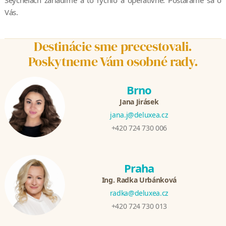
Vás.
Destinácie sme precestovali.
Poskytneme Vám osobné rady.
Brno
Jana Jirásek
jana.j@deluxea.cz
+420 724 730 006
Praha
Ing. Radka Urbánková
radka@deluxea.cz
+420 724 730 013