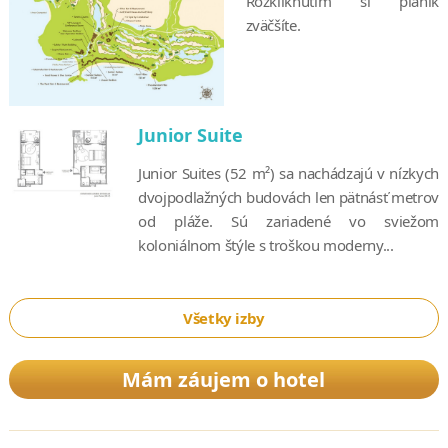
Rozkliknutím si plánik
zväčšíte.
Junior Suite
Junior Suites (52 m²) sa nachádzajú v nízkych
dvojpodlažných budovách len pätnásť metrov
od pláže. Sú zariadené vo sviežom
koloniálnom štýle s troškou moderny...
Všetky izby
Mám záujem o hotel