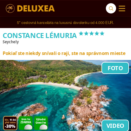
5* cestovná kancelária na luxusnú dovolenku od 4.000 EUR.
*****
CONSTANCE LÉMURIA
Seychely
Pokiaľ ste niekdy snívali o raji, ste na správnom mieste
FOTO
VIDEO