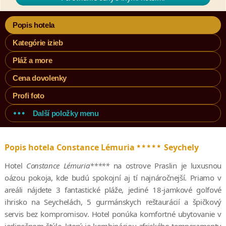
Popis hotela
Kategórie izieb
Pláž a more
Cena dovolenky
Profi foto
Další položky menu
*****
Popis hotela Constance Lémuria
Seychely
Hotel
Constance Lémuria*****
na ostrove Praslin je luxusnou
oázou pokoja, kde budú spokojní aj tí najnáročnejší. Priamo v
areáli nájdete 3 fantastické pláže, jediné 18-jamkové golfové
ihrisko na Seychelách, 5 gurmánskych reštaurácií a špičkový
servis bez kompromisov. Hotel ponúka komfortné ubytovanie v