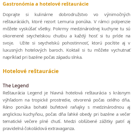
Gastronómia a hotelové reštaurácie
Doprajte si kulinárne dobrodružstvo vo výnimočných
reštauráciách, ktoré rezort Lemuria ponúka. V rámci polpenzie
môžete vyskúšať všetky. Pokrmy medzinárodnej kuchyne tu sú
okorenené seychelskou chuťou a každý hosť si tu príde na
svoje. Užite si seychelskú pohostinnosť, ktorú pocítite aj v
luxusných hotelových baroch. Koktail si tu môžete vychutnať
napríklad pri bazéne počas západu slnka.
Hotelové reštaurácie
The Legend
Reštaurácia Legend je hlavná hotelová reštaurácia s krásnym
výhľadom na tropické prostredie, otvorená počas celého dňa.
Ráno ponúka bohaté bufetové raňajky s medzinárodnou aj
anglickou kuchyňou, počas dňa ľahké obedy pri bazéne a večer
tematické večere plné chutí. Medzi obľúbené zážitky patrí aj
pravidelná čokoládová extravaganza.