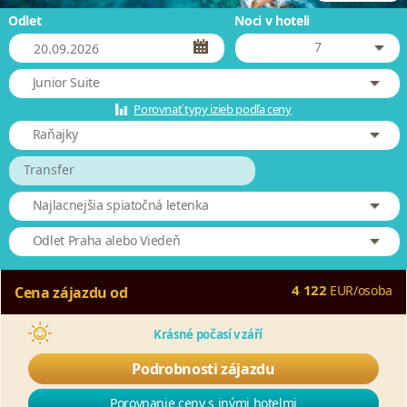
Odlet
Noci v hoteli
7
Junior Suite
Porovnať typy izieb podľa ceny
Raňajky
Transfer
Najlacnejšia spiatočná letenka
Odlet Praha alebo Viedeň
4 122
EUR
/
osoba
Cena zájazdu od
Krásné počasí v září
Podrobnosti zájazdu
Porovnanie ceny s inými hotelmi