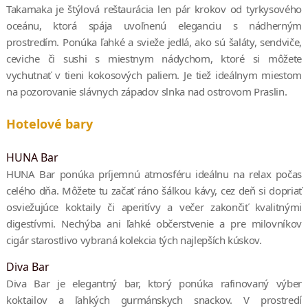
Takamaka je štýlová reštaurácia len pár krokov od tyrkysového
oceánu, ktorá spája uvoľnenú eleganciu s nádherným
prostredím. Ponúka ľahké a svieže jedlá, ako sú šaláty, sendviče,
ceviche či sushi s miestnym nádychom, ktoré si môžete
vychutnať v tieni kokosových paliem. Je tiež ideálnym miestom
na pozorovanie slávnych západov slnka nad ostrovom Praslin.
Hotelové bary
HUNA Bar
HUNA Bar ponúka príjemnú atmosféru ideálnu na relax počas
celého dňa. Môžete tu začať ráno šálkou kávy, cez deň si dopriať
osviežujúce koktaily či aperitívy a večer zakončiť kvalitnými
digestívmi. Nechýba ani ľahké občerstvenie a pre milovníkov
cigár starostlivo vybraná kolekcia tých najlepších kúskov.
Diva Bar
Diva Bar je elegantný bar, ktorý ponúka rafinovaný výber
koktailov a ľahkých gurmánskych snackov. V prostredí