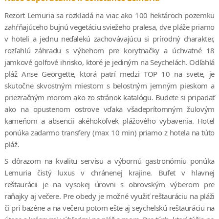
Rezort Lemuria sa rozkladá na viac ako 100 hektároch pozemku
zahŕňajúceho bujnú vegetáciu sviežeho pralesa, dve pláže priamo
v hoteli a jednu neďalekú zachovávajúcu si prírodný charakter,
rozľahlú záhradu s výbehom pre korytnačky a úchvatné 18
jamkové golfové ihrisko, ktoré je jediným na Seychelách. Odľahlá
pláž Anse Georgette, ktorá patrí medzi TOP 10 na svete, je
skutočne skvostným miestom s belostným jemným pieskom a
priezračným morom ako zo stránok katalógu. Budete si pripadať
ako na opustenom ostrove vďaka všadeprítomným žulovým
kameňom a absencii akéhokoľvek plážového vybavenia. Hotel
ponúka zadarmo transfery (max 10 min) priamo z hotela na túto
pláž.
S dôrazom na kvalitu servisu a výbornú gastronómiu ponúka
Lemuria čistý luxus v chránenej krajine. Bufet v hlavnej
reštaurácii je na vysokej úrovni s obrovským výberom pre
raňajky aj večere. Pre obedy je možné využiť reštauráciu na pláži
či pri bazéne a na večeru potom ešte aj seychelskú reštauráciu na