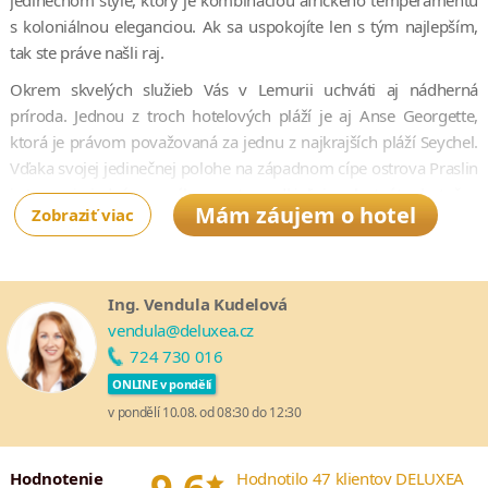
jedinečnom štýle, ktorý je kombináciou afrického temperamentu
s koloniálnou eleganciou. Ak sa uspokojíte len s tým najlepším,
tak ste práve našli raj.
Okrem skvelých služieb Vás v Lemurii uchváti aj nádherná
príroda. Jednou z troch hotelových pláží je aj Anse Georgette,
ktorá je právom považovaná za jednu z najkrajších pláží Seychel.
Vďaka svojej jedinečnej polohe na západnom cípe ostrova Praslin
je Lemuria jedným z mála rezortov, odkiaľ si vychutnáte skutočne
Mám záujem o hotel
Zobraziť viac
krásne západy slnka. Všetky kategórie víl i suít sú príhodne
umiestnené ihneď pri pláži a majú výhľad na oceán. Vo
vnútrozemskej časti rezortu sa rozkladá romanticky zvlnené
golfové ihrisko. Vďaka čistému životnému prostrediu vo vnútri
Ing. Vendula Kudelová
rezortu sa Vám môže stať, že priamo z terasy Vašej suity budete
vendula@deluxea.cz
sledovať hniezdenie morských korytnačiek.
724 730 016
ONLINE v pondělí
v pondělí 10.08. od 08:30 do 12:30
*
Hodnotenie
Hodnotilo 47 klientov DELUXEA