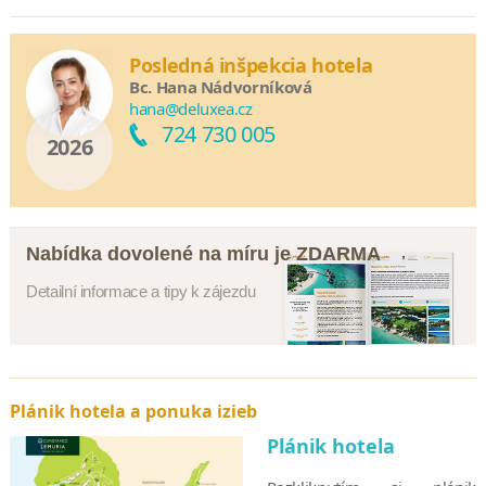
Posledná inšpekcia hotela
Bc. Hana Nádvorníková
hana@deluxea.cz
724 730 005
2026
Nabídka dovolené na míru je ZDARMA
Detailní informace a tipy k zájezdu
Plánik hotela a ponuka izieb
Plánik hotela