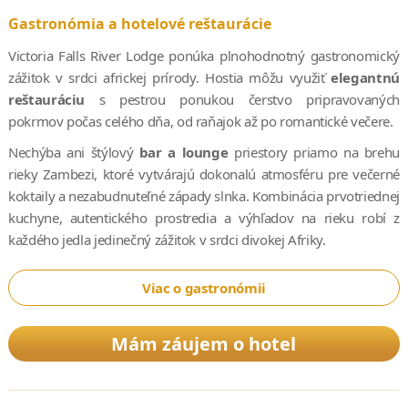
Gastronómia a hotelové reštaurácie
Victoria Falls River Lodge ponúka plnohodnotný gastronomický
zážitok v srdci africkej prírody. Hostia môžu využiť
elegantnú
reštauráciu
s pestrou ponukou čerstvo pripravovaných
pokrmov počas celého dňa, od raňajok až po romantické večere.
Nechýba ani štýlový
bar a lounge
priestory priamo na brehu
rieky Zambezi, ktoré vytvárajú dokonalú atmosféru pre večerné
koktaily a nezabudnuteľné západy slnka. Kombinácia prvotriednej
kuchyne, autentického prostredia a výhľadov na rieku robí z
každého jedla jedinečný zážitok v srdci divokej Afriky.
Viac o gastronómii
Mám záujem o hotel