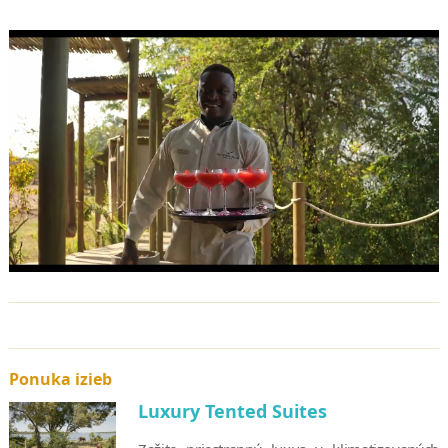
Butik s miestnym umením, remeselnými výrobkami a
originálnymi suvenírmi
Pec na drevo na prípravu gurmánskej pizze a čerstvého pečiva
Exkluzívny bar s trstinovou strechou a panoramatickým
výhľadom na rieku
Wellness centrum Toa Spa v spolupráci s Africology
Ponuka izieb
Luxury Tented Suites