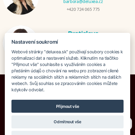
barbora@deluxea.cz
+420 724 065 775
Bratislava
Veronika Khúlová
Nastavení soukromí
veronika@deluxea.sk
Webové stránky "deluxea.sk" používají soubory cookies k
+421 948 548 908
optimalizaci dat a nastavení služeb. Kliknutím na tlačítko
"Přijmout vše" souhlasíte s využíváním cookies a
předáním údajů o chování na webu pro zobrazení cílené
reklamy na sociálních sítích a reklamních sítích na dalších
webech. Svůj souhlas se zpracováním cookies můžete
kdykoliv odvolat.
Poistenie proti úpadku 1 505 000 EUR
Přijmout vše
O spoločnosti
Naše ocenenie
Mapa stránok
Právna doložka
Potřebujete poradit?
Zeptejte se našeho asistenta
Vyhľadávanie
Cookies
Odmítnout vše
Chettyho
.
© Copyright DELUXEA a.s. 1995-2026