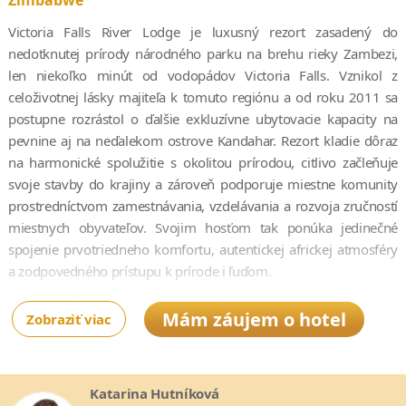
Zimbabwe
Victoria Falls River Lodge je luxusný rezort zasadený do
nedotknutej prírody národného parku na brehu rieky Zambezi,
len niekoľko minút od vodopádov
Victoria Falls
. Vznikol z
celoživotnej lásky majiteľa k tomuto regiónu a od roku 2011 sa
postupne rozrástol o ďalšie exkluzívne ubytovacie kapacity na
pevnine aj na neďalekom ostrove
Kandahar
. Rezort kladie dôraz
na harmonické spolužitie s okolitou prírodou, citlivo začleňuje
svoje stavby do krajiny a zároveň podporuje miestne komunity
prostredníctvom zamestnávania, vzdelávania a rozvoja zručností
miestnych obyvateľov. Svojim hosťom tak ponúka jedinečné
spojenie prvotriedneho komfortu, autentickej africkej atmosféry
a zodpovedného prístupu k prírode i ľuďom.
Lodge ponúka výnimočné možnosti pozorovania divokej zveri a
Mám záujem o hotel
Zobraziť viac
zároveň pohodlný prístup do historického mesta
Victoria Falls
.
Vďaka svojej jedinečnej polohe umožňuje hosťom nielen
nezabudnuteľné návštevy svetoznámych vodopádov
Victoria
Falls
, ale aj ich objavovanie pešo a z bezprostrednej blízkosti, čo
Katarina Hutníková