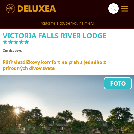
5* cestovná kancelária na luxusnú dovolenku od 4.000 EUR.
VICTORIA FALLS RIVER LODGE
*****
Zimbabwe
Päťhviezdičkový komfort na prahu jedného z
prírodných divov sveta
FOTO