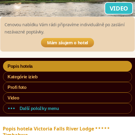
VIDEO
Cenovou nabídku Vám rádi připravíme individuálně po zaslání
nezávazné poptávky.
Mám záujem o hotel
Popis hotela
Kategórie izieb
Profi foto
Video
Další položky menu
*****
Popis hotela Victoria Falls River Lodge