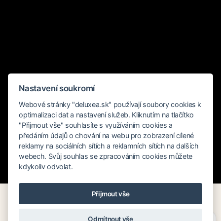
Nastavení soukromí
Webové stránky "deluxea.sk" používají soubory cookies k
optimalizaci dat a nastavení služeb. Kliknutím na tlačítko
"Přijmout vše" souhlasíte s využíváním cookies a
předáním údajů o chování na webu pro zobrazení cílené
reklamy na sociálních sítích a reklamních sítích na dalších
webech. Svůj souhlas se zpracováním cookies můžete
kdykoliv odvolat.
Rychlé hledání
Přijmout vše
Potřebujete poradit?
Zeptejte se našeho asistenta
Odmítnout vše