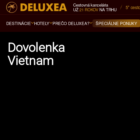
Cestovná kancelária
5* cest
UŽ
21 ROKOV
NA TRHU
DESTINÁCIE
HOTELY
PREČO DELUXEA?
ŠPECIÁLNE PONUKY
Dovolenka
Vietnam