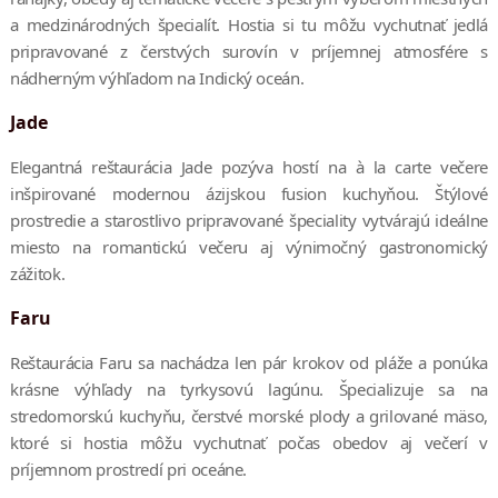
a medzinárodných špecialít. Hostia si tu môžu vychutnať jedlá
pripravované z čerstvých surovín v príjemnej atmosfére s
nádherným výhľadom na Indický oceán.
Jade
Elegantná reštaurácia Jade pozýva hostí na à la carte večere
inšpirované modernou ázijskou fusion kuchyňou. Štýlové
prostredie a starostlivo pripravované špeciality vytvárajú ideálne
miesto na romantickú večeru aj výnimočný gastronomický
zážitok.
Faru
Reštaurácia Faru sa nachádza len pár krokov od pláže a ponúka
krásne výhľady na tyrkysovú lagúnu. Špecializuje sa na
stredomorskú kuchyňu, čerstvé morské plody a grilované mäso,
ktoré si hostia môžu vychutnať počas obedov aj večerí v
príjemnom prostredí pri oceáne.