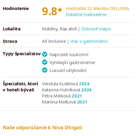
plavba na katamaráne, paddleboarding, windsurfing a mnoho
*
9.8
Hodnotenie
Hodnotilo 52 klientov DELUXEA
ďalších. Zúčastniť sa môžete aj atraktívnych výletov, napríklad
Detailné hodnotenie
plavby za delfínmi, romantickej plavby pri západe slnka či
rybárskych výprav. Samozrejmosťou je aj relax v hotelovom spa a
Lokalita
Maldivy, Raa atoll |
Zobraziť mapu
možnosť zacvičiť si v moderne vybavenom fitness centre.
Strava
All Inclusive |
Viac o gastronómii
Služby, ktoré rezort ponúka:
Typy špecialistov
Naprosté soukromí
24/24 recepcia
Vynikající gastronomie
zamestnanci hovoriaci niekoľkými jazykmi
Luxusní ubytování
24/24 stravovanie vo vile
Špecialisti, ktorí
Vendula Kudelová
2024
práčovňa
v hoteli bývali
Katarina Hutníková
2024
Wi-Fi zadarmo
Petra Melková
2021
šnorchlovacie vybavenie zadarmo
Martina Melková
2021
Boot Camp zadarmo
fotografické služby
IP-TV s filmami
Naše odporúčanie k Niva Dhigali
rezortný doktor