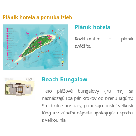
Plánik hotela a ponuka izieb
Plánik hotela
Rozkliknutím si plánik
zväčšíte.
Beach Bungalow
Tieto plážové bungalovy (70 m²) sa
nachádzajú iba pár krokov od brehu lagúny.
Sú ideálne pre páry, ponúkajú posteľ veľkosti
King a v kúpeľni nájdete upokojujúcu sprchu
s veľkou hla..