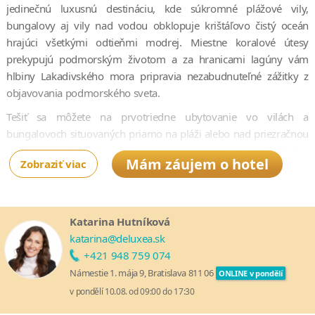
jedinečnú luxusnú destináciu, kde súkromné plážové vily,
bungalovy aj vily nad vodou obklopuje krištáľovo čistý oceán
hrajúci všetkými odtieňmi modrej. Miestne koralové útesy
prekypujú podmorským životom a za hranicami lagúny vám
hlbiny Lakadivského mora pripravia nezabudnuteľné zážitky z
objavovania podmorského sveta.
Tešiť sa môžete na prvotriedne ubytovanie vo vilách a
bungalovoch situovaných priamo na pláži alebo nad priezračnou
lagúnou. Každá vila aj bungalov sa vyznačujú jedinečným
Mám záujem o hotel
Zobraziť viac
dizajnom, ktorý vytvára príjemnú atmosféru a útulné prostredie.
Rezort ponúka aj výnimočné gastronomické zážitky v ôsmich
hotelových reštauráciách a baroch, kde si môžete vychutnať svoje
obľúbené špeciality alebo objaviť chute tradičnej maldivskej
Katarina Hutníková
kuchyne.
katarina@deluxea.sk
+421 948 759 074
Dovolenka v rezorte Niva Dhigali Maldives je ideálnou voľbou aj
Námestie 1. mája 9, Bratislava 811 06
ONLINE v pondělí
pre milovníkov aktívneho oddychu. Na výber máte širokú
v pondělí 10.08. od 09:00 do 17:30
ponuku aktivít vrátane potápania, šnorchlovania a vodných
športov, ako sú vodné lyžovanie, jazda na banánovom člne,