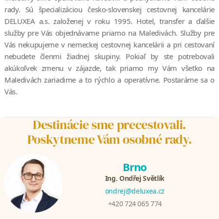
rady. Sú špecializáciou česko-slovenskej cestovnej kancelárie
DELUXEA a.s. založenej v roku 1995. Hotel, transfer a ďalšie
služby pre Vás objednávame priamo na Maledivách. Služby pre
Vás nekupujeme v nemeckej cestovnej kancelárii a pri cestovaní
nebudete členmi žiadnej skupiny. Pokiaľ by ste potrebovali
akúkoľvek zmenu v zájazde, tak priamo my Vám všetko na
Maledivách zariadime a to rýchlo a operatívne. Postaráme sa o
Vás.
Destinácie sme precestovali.
Poskytneme Vám osobné rady.
Brno
Ing. Ondřej Světlík
ondrej@deluxea.cz
+420 724 065 774