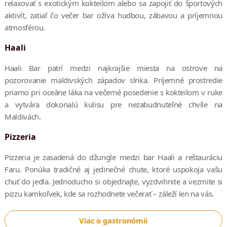
relaxovať s exotickým kokteilom alebo sa zapojiť do športových
aktivít, zatiaľ čo večer bar ožíva hudbou, zábavou a príjemnou
atmosférou.
Haali
Haali Bar patrí medzi najkrajšie miesta na ostrove na
pozorovanie maldivských západov slnka. Príjemné prostredie
priamo pri oceáne láka na večerné posedenie s kokteilom v ruke
a vytvára dokonalú kulisu pre nezabudnuteľné chvíle na
Maldivách.
Pizzeria
Pizzeria je zasadená do džungle medzi bar Haali a reštauráciu
Faru. Ponúka tradičné aj jedinečné chute, ktoré uspokoja vašu
chuť do jedla. Jednoducho si objednajte, vyzdvihnite a vezmite si
pizzu kamkoľvek, kde sa rozhodnete večerať – záleží len na vás.
Viac o gastronómii