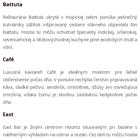
Battuta
Reštaurácia Battuta ukrytá v tropickej zeleni ponúka jedinečný
kulinársky zážitok inšpirovaný cestami slávneho objaviteľa Ibn
Battutu. Hostia tu môžu ochutnať špeciality indickej, srílanskej,
severoafrickej a blízkovýchodnej kuchyne plné exotických chutí a
vôní.
Café
Luxusná kaviareň Café je ideálnym miestom pre ľahké
občerstvenie počas dňa. V ponuke nechýba čerstvo pripravovaná
káva, sladké pečivo, sendviče, smoothies, džúsy ani osviežujúca
zmrzlina, vďaka čomu je skvelou zastávkou kedykoľvek počas
dňa.
East
East Bar je živým centrom rezortu situovaným pri bazéne s
nádherným výhľadom na ostrov a oceán. Cez deň tu môžu hostia