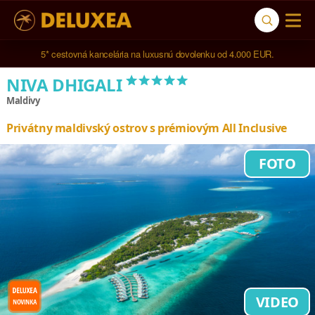
5* cestovná kancelária na luxusnú dovolenku od 4.000 EUR.
*****
NIVA DHIGALI
Maldivy
Privátny maldivský ostrov s prémiovým All Inclusive
FOTO
VIDEO