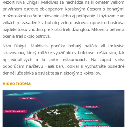
Rezort Niva Dhigali Maldives sa nachádza na kilometer veľkom
zmenáreň
privátnom ostrove obklopenom koralovým útesom s bohatými
prijímané kreditné karty: Amex, Visa, MasterCard, CUP
možnosťami na šnorchlovanie alebo aj potápanie. Ubytovanie vo
vilkách je zasadené v bohatej zeleni ostrova, uprostred ostrova
nájdete trasu vhodnú pre kratší trek džungľou. Milovníci behania
ocenia trail okolo ostrova.
Niva Dhigali Maldives ponúka bohatý balíček all inclusive
stravovania, ktorý môžete využiť ako v bufetovej reštaurácii, tak
aj jednotlivých a la carte reštauráciách. Na západ slnka
odporúčam návštevu Haali baru, odkiaľ si vychutnáte posledné
denné lúče slnka a osviežite sa niektorým z koktailov.
Video hotela