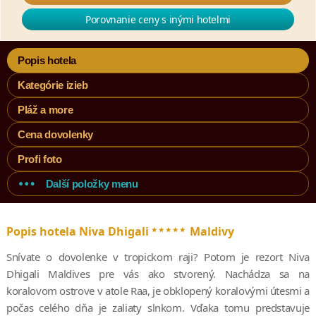
Porovnanie ceny s inými hotelmi
Popis hotela
Kategórie izieb
Pláž a more
Cena dovolenky
Profi foto
Další položky menu
*****
Popis hotela Niva Dhigali
Maldivy
Snívate o dovolenke v tropickom raji? Potom je rezort Niva
Dhigali Maldives pre vás ako stvorený. Nachádza sa na
koralovom ostrove v atole Raa, je obklopený koralovými útesmi a
počas celého dňa je zaliaty slnkom. Vďaka tomu predstavuje