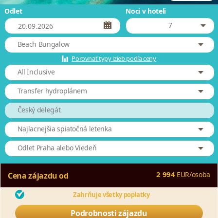
Odlet
Noci v hoteli
7
Beach Bungalow
Porovnať typy izieb podľa ceny
All Inclusive
Transfer hydroplánem
Český delegát
Najlacnejšia spiatočná letenka
Odlet Praha alebo Viedeň
2 994
EUR
/
osoba
Cena zájazdu od
Zahrňuje všetky poplatky
Podrobnosti zájazdu