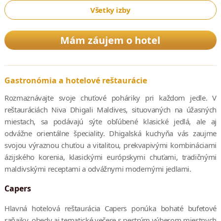
Všetky izby
Mám záujem o hotel
Gastronómia a hotelové reštaurácie
Rozmaznávajte svoje chuťové poháriky pri každom jedle. V
reštauráciách Niva Dhigali Maldives, situovaných na úžasných
miestach, sa podávajú sýte obľúbené klasické jedlá, ale aj
odvážne orientálne špeciality. Dhigalská kuchyňa vás zaujme
svojou výraznou chuťou a vitalitou, prekvapivými kombináciami
ázijského korenia, klasickými európskymi chuťami, tradičnými
maldivskými receptami a odvážnymi modernými jedlami.
Capers
Hlavná hotelová reštaurácia Capers ponúka bohaté bufetové
raňajky, obedy aj tematické večere s pestrým výberom miestnych