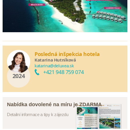
Posledná inšpekcia hotela
Katarina Hutníková
katarina@deluxea.sk
+421 948 759 074
2024
Nabídka dovolené na míru je ZDARMA
Detailní informace a tipy k zájezdu