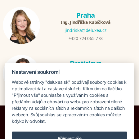
Praha
Ing. Jindřiška Kubíčková
jindriska@deluxea.cz
+420 724 065 778
Bratislava
Katarina Hutníková
Nastavení soukromí
katarina@deluxea.sk
Webové stránky "deluxea.sk" používají soubory cookies k
+421 948 759 074
optimalizaci dat a nastavení služeb. Kliknutím na tlačítko
"Přijmout vše" souhlasíte s využíváním cookies a
předáním údajů o chování na webu pro zobrazení cílené
reklamy na sociálních sítích a reklamních sítích na dalších
webech. Svůj souhlas se zpracováním cookies můžete
kdykoliv odvolat.
Poistenie proti úpadku 1 505 000 EUR
Přijmout vše