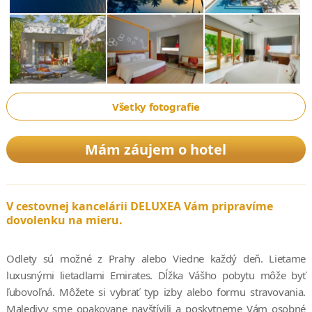
Všetky fotografie
Mám záujem o hotel
V cestovnej kancelárii DELUXEA Vám pripravíme
dovolenku na mieru.
Odlety sú možné z Prahy alebo Viedne každý deň. Lietame
luxusnými lietadlami Emirates. Dĺžka Vášho pobytu môže byť
ľubovoľná. Môžete si vybrať typ izby alebo formu stravovania.
Maledivy sme opakovane navštívili a poskytneme Vám osobné