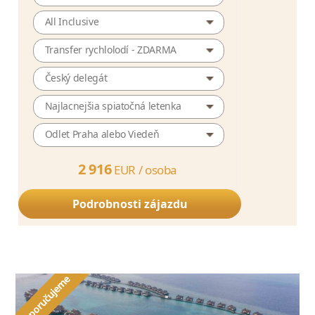
All Inclusive
Transfer rychlolodí - ZDARMA
Český delegát
Najlacnejšia spiatočná letenka
Odlet Praha alebo Viedeň
2 916
EUR /
osoba
Podrobnosti zájazdu