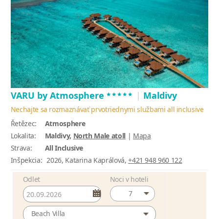
*****
VARU by Atmosphere
|
Maldivy
Nechajte sa rozmaznávať prvotriednymi službami all inclusive
Řetězec:
Atmosphere
Lokalita:
Maldivy,
North Male atoll
|
Mapa
Strava:
All Inclusive
Inšpekcia:
2026, Katarina Kaprálová,
+421 948 960 122
Odlet
Noci v hoteli
7
Beach Villa