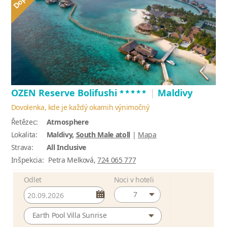
*****
OZEN Reserve Bolifushi
|
Maldivy
Dovolenka, kde je každý okamih výnimočný
Řetězec:
Atmosphere
Lokalita:
Maldivy,
South Male atoll
|
Mapa
Strava:
All Inclusive
Inšpekcia:
Petra Melková,
724 065 777
Odlet
Noci v hoteli
7
Earth Pool Villa Sunrise