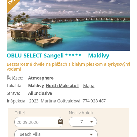
*****
OBLU SELECT Sangeli
|
Maldivy
Bezstarostné chvíle na plážach s bielym pieskom a tyrkysovými
vodami
Řetězec:
Atmosphere
Lokalita:
Maldivy,
North Male atoll
|
Mapa
Strava:
All Inclusive
Inšpekcia:
2023, Martina Gottvaldová,
774 928 487
Odlet
Noci v hoteli
7
Beach Villa