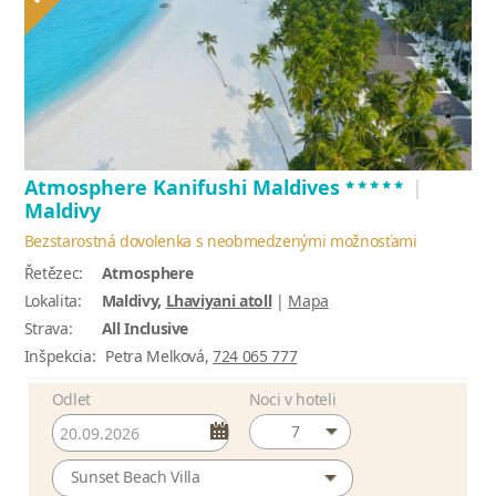
*****
Atmosphere Kanifushi Maldives
|
Maldivy
Bezstarostná dovolenka s neobmedzenými možnosťami
Řetězec:
Atmosphere
Lokalita:
Maldivy,
Lhaviyani atoll
|
Mapa
Strava:
All Inclusive
Inšpekcia:
Petra Melková,
724 065 777
Odlet
Noci v hoteli
7
Sunset Beach Villa