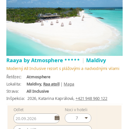
*****
Raaya by Atmosphere
|
Maldivy
Moderný All Inclusive rezort s plážovými a nadvodnými vilami
Řetězec:
Atmosphere
Lokalita:
Maldivy,
Raa atoll
|
Mapa
Strava:
All Inclusive
Inšpekcia:
2026, Katarina Kaprálová,
+421 948 960 122
Odlet
Noci v hoteli
7