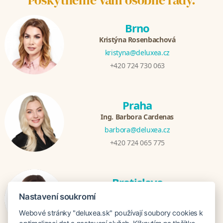
Brno
Kristýna Rosenbachová
kristyna@deluxea.cz
+420 724 730 063
Praha
Ing. Barbora Cardenas
barbora@deluxea.cz
+420 724 065 775
Bratislava
Veronika Khúlová
Nastavení soukromí
veronika@deluxea.sk
Webové stránky "deluxea.sk" používají soubory cookies k
+421 948 548 908