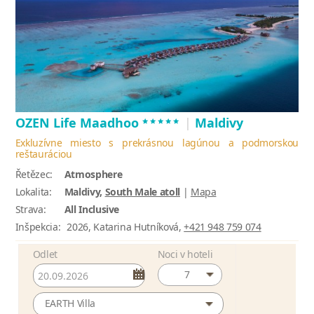
*****
OZEN Life Maadhoo
|
Maldivy
Exkluzívne miesto s prekrásnou lagúnou a podmorskou
reštauráciou
Řetězec:
Atmosphere
Lokalita:
Maldivy,
South Male atoll
|
Mapa
Strava:
All Inclusive
Inšpekcia:
2026, Katarina Hutníková,
+421 948 759 074
Odlet
Noci v hoteli
7
EARTH Villa