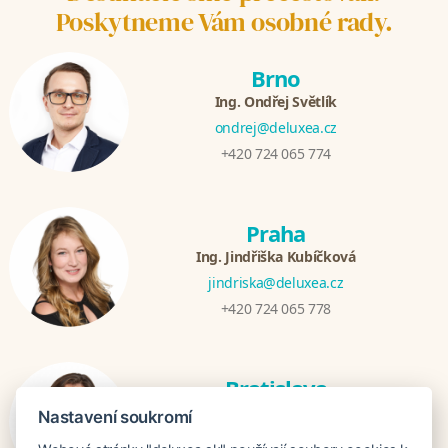
Poskytneme Vám osobné rady.
Brno
Ing. Ondřej Světlík
ondrej@deluxea.cz
+420 724 065 774
Praha
Ing. Jindřiška Kubíčková
jindriska@deluxea.cz
+420 724 065 778
Bratislava
Katarina Hutníková
Nastavení soukromí
katarina@deluxea.sk