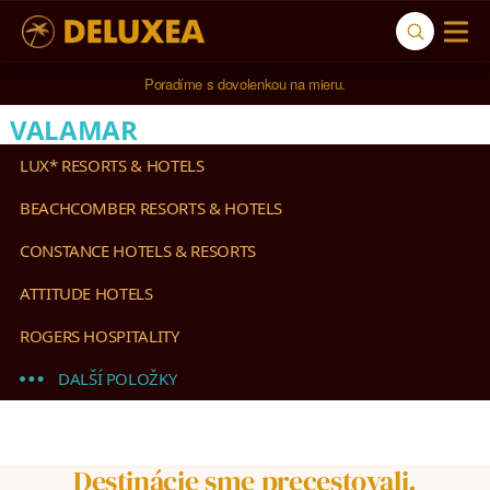
Poradíme s dovolenkou na mieru.
VALAMAR
LUX* RESORTS & HOTELS
BEACHCOMBER RESORTS & HOTELS
CONSTANCE HOTELS & RESORTS
ATTITUDE HOTELS
ROGERS HOSPITALITY
DALŠÍ POLOŽKY
Destinácie sme precestovali.