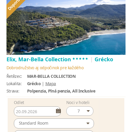
*****
Elix, Mar-Bella Collection
|
Grécko
Dobrodružstvo aj odpočinok pre každého
Řetězec:
MAR-BELLA COLLECTION
Lokalita:
Grécko
|
Mapa
Strava:
Polpenzia, Plná penzia, All Inclusive
Odlet
Noci v hoteli
7
Standard Room