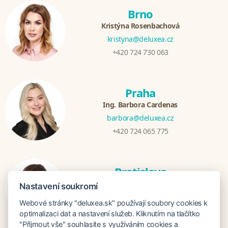
Brno
Kristýna Rosenbachová
kristyna@deluxea.cz
+420 724 730 063
Praha
Ing. Barbora Cardenas
barbora@deluxea.cz
+420 724 065 775
Bratislava
Veronika Khúlová
Nastavení soukromí
veronika@deluxea.sk
Webové stránky "deluxea.sk" používají soubory cookies k
+421 948 548 908
optimalizaci dat a nastavení služeb. Kliknutím na tlačítko
"Přijmout vše" souhlasíte s využíváním cookies a