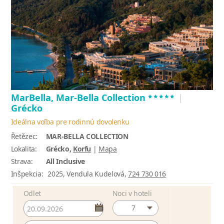
*****
MarBella, Mar-Bella Collection
|
Grécko
Ideálna voľba pre rodinnú dovolenku
Řetězec:
MAR-BELLA COLLECTION
Lokalita:
Grécko,
Korfu
|
Mapa
Strava:
All Inclusive
Inšpekcia:
2025, Vendula Kudelová,
724 730 016
Odlet
Noci v hoteli
7