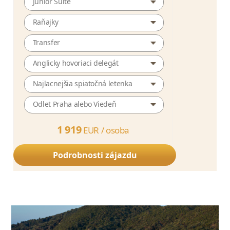
Junior Suite
Raňajky
Transfer
Anglicky hovoriaci delegát
Najlacnejšia spiatočná letenka
Odlet Praha alebo Viedeň
1 919
EUR /
osoba
Podrobnosti zájazdu