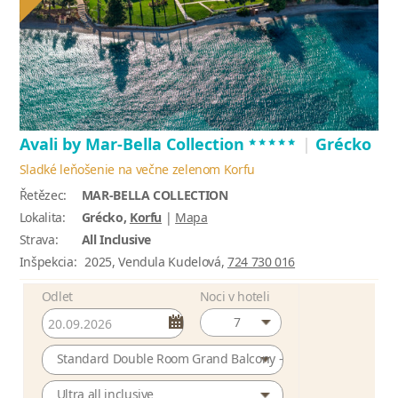
*****
Avali by Mar-Bella Collection
|
Grécko
Sladké leňošenie na večne zelenom Korfu
Řetězec:
MAR-BELLA COLLECTION
Lokalita:
Grécko,
Korfu
|
Mapa
Strava:
All Inclusive
Inšpekcia:
2025, Vendula Kudelová,
724 730 016
Odlet
Noci v hoteli
7
Standard Double Room Grand Balcony - Mountain View
Ultra all inclusive