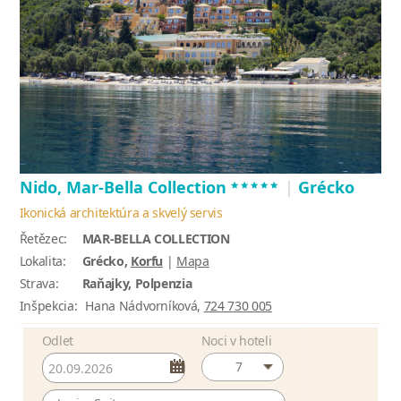
*****
Nido, Mar-Bella Collection
|
Grécko
Ikonická architektúra a skvelý servis
Řetězec:
MAR-BELLA COLLECTION
Lokalita:
Grécko,
Korfu
|
Mapa
Strava:
Raňajky, Polpenzia
Inšpekcia:
Hana Nádvorníková,
724 730 005
Odlet
Noci v hoteli
7