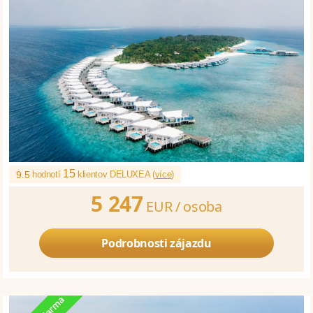
15
9.5
hodnotí
klientov DELUXEA (
více
)
5 247
EUR /
osoba
Podrobnosti zájazdu