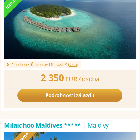
48
9.7
hodnotí
klientov DELUXEA (
více
)
2 350
EUR /
osoba
Podrobnosti zájazdu
*****
Milaidhoo Maldives
|
Maldivy