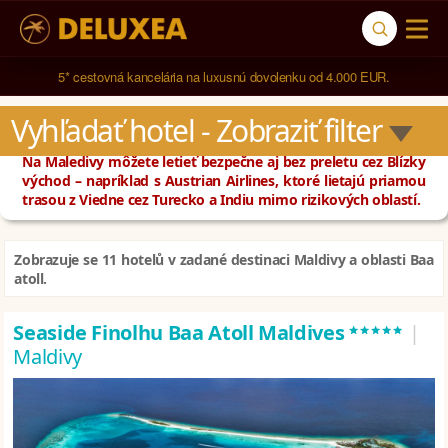
5* cestovná kancelária na luxusnú dovolenku od 4.000 EUR.
Vyhľadať hotel
 - Zobraziť filter
Na Maledivy môžete letieť bezpečne aj bez preletu cez Blízky
východ – napríklad s Austrian Airlines, ktoré lietajú priamou
trasou z Viedne cez Turecko a Indiu mimo rizikových oblastí.
Zobrazuje se 11 hotelů v zadané destinaci Maldivy a oblasti Baa
atoll.
*****
Seaside Finolhu Baa Atoll Maldives
|
Maldivy