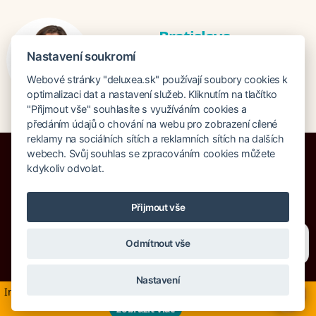
Bratislava
Katarina Hutníková
Nastavení soukromí
katarina@deluxea.sk
Webové stránky "deluxea.sk" používají soubory cookies k
+421 948 759 074
optimalizaci dat a nastavení služeb. Kliknutím na tlačítko
"Přijmout vše" souhlasíte s využíváním cookies a
předáním údajů o chování na webu pro zobrazení cílené
reklamy na sociálních sítích a reklamních sítích na dalších
webech. Svůj souhlas se zpracováním cookies můžete
kdykoliv odvolat.
Poistenie proti úpadku 1 505 000 EUR
Přijmout vše
O spoločnosti
Naše ocenenie
Mapa stránok
Právna doložka
Potřebujete poradit?
Zeptejte se našeho asistenta
Vyhľadávanie
Cookies
Odmítnout vše
Chettyho
.
© Copyright DELUXEA a.s. 1995-2026
Nastavení
Informácie v súvislosti s aktuálnym dianím na Blízkom východe
×
zobraziť viac