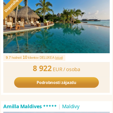
10
9.7
hodnotí
klientov DELUXEA (
více
)
8 922
EUR /
osoba
Podrobnosti zájazdu
*****
Amilla Maldives
|
Maldivy