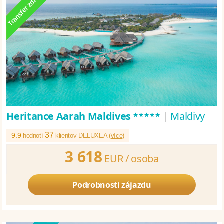
*****
Heritance Aarah Maldives
|
Maldivy
37
9.9
hodnotí
klientov DELUXEA (
více
)
3 618
EUR /
osoba
Podrobnosti zájazdu