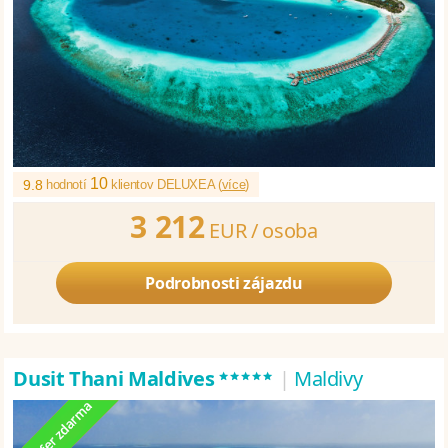
10
9.8
hodnotí
klientov DELUXEA (
více
)
3 212
EUR /
osoba
Podrobnosti zájazdu
*****
Dusit Thani Maldives
|
Maldivy