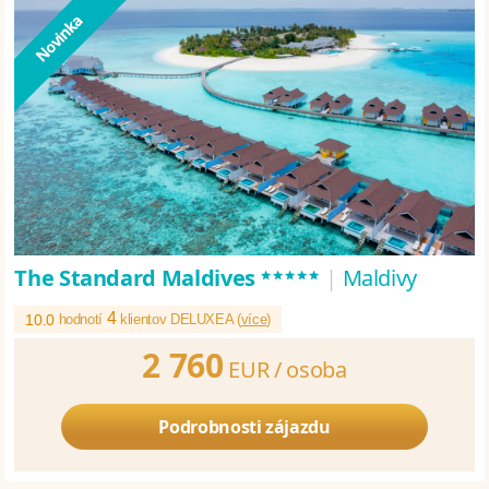
*****
The Standard Maldives
|
Maldivy
4
10.0
hodnotí
klientov DELUXEA (
více
)
2 760
EUR /
osoba
Podrobnosti zájazdu