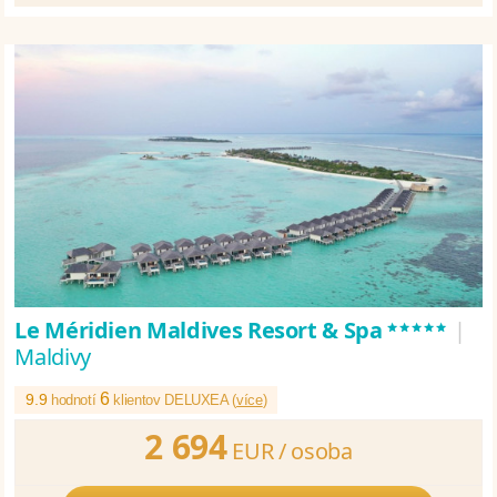
*****
​Le Méridien Maldives Resort & Spa
|
Maldivy
6
9.9
hodnotí
klientov DELUXEA (
více
)
2 694
EUR /
osoba