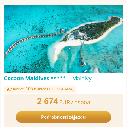
*****
Cocoon Maldives
|
Maldivy
105
9.7
hodnotí
klientov DELUXEA (
více
)
2 674
EUR /
osoba
Podrobnosti zájazdu