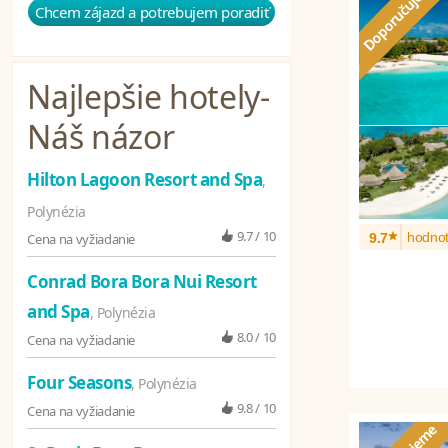
Chcem zájazd a potrebujem poradiť
Najlepšie hotely
-
Náš názor
Hilton Lagoon Resort and Spa
,
Polynézia
*
9.7 / 10
hodnot
Cena na vyžiadanie
9.7
Conrad Bora Bora Nui Resort
and Spa
, Polynézia
8.0 / 10
Cena na vyžiadanie
Four Seasons
, Polynézia
9.8 / 10
Cena na vyžiadanie