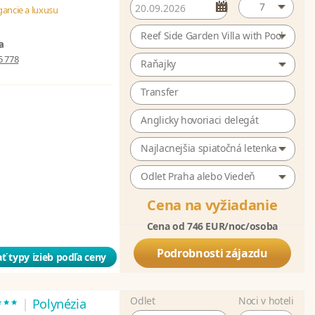
7
gancie a luxusu
Reef Side Garden Villa with Pool
a
5 778
Raňajky
Transfer
Anglicky hovoriaci delegát
Najlacnejšia spiatočná letenka
Odlet Praha alebo Viedeň
Cena na vyžiadanie
Cena od 746 EUR/noc/osoba
Podrobnosti zájazdu
ť typy izieb podľa ceny
Odlet
Noci v hoteli
***
|
Polynézia