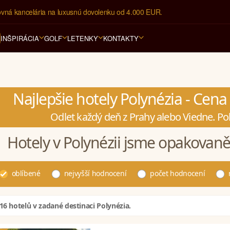
ovná kancelária na luxusnú dovolenku od 4.000 EUR.
INŠPIRÁCIA
GOLF
LETENKY
KONTAKTY
Najlepšie hotely Polynézia - Cen
Odlet každý deň z Prahy alebo Viedne. Po
Hotely v Polynézii jsme opakovaně
oblíbené
nejvyšší hodnocení
počet hodnocení
16 hotelů v zadané destinaci Polynézia.