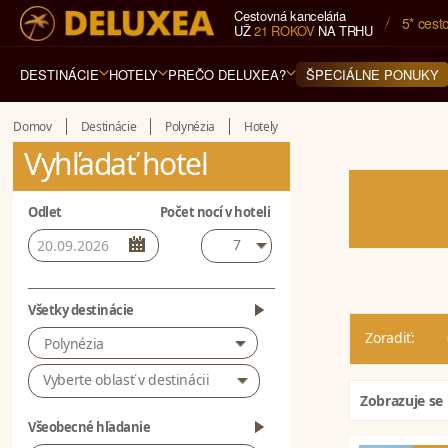
Cestovná kancelária
5* cest
UŽ
21 ROKOV
NA TRHU
DESTINÁCIE
HOTELY
PREČO DELUXEA?
ŠPECIÁLNE PONUKY
Domov
Destinácie
Polynézia
Hotely
Vyhľadať hotel
Odlet
Počet nocí v hoteli
7
Všetky destinácie
Zoradiť:
Polynézia
Vyberte oblasť v destinácii
Zobrazuje se 
Všeobecné hľadanie