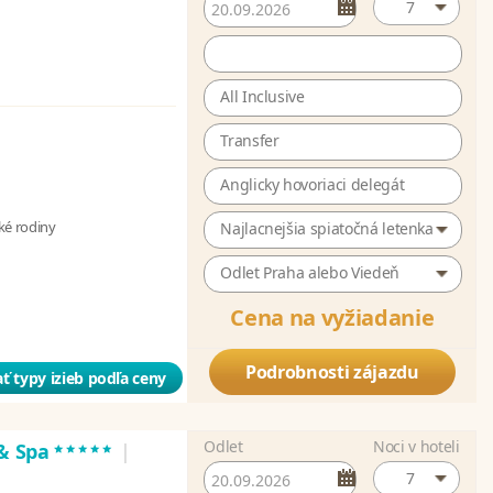
7
All Inclusive
Transfer
Anglicky hovoriaci delegát
ské rodiny
Najlacnejšia spiatočná letenka
Odlet Praha alebo Viedeň
Cena na vyžiadanie
Podrobnosti zájazdu
ť typy izieb podľa ceny
Odlet
Noci v hoteli
*****
 & Spa
|
7