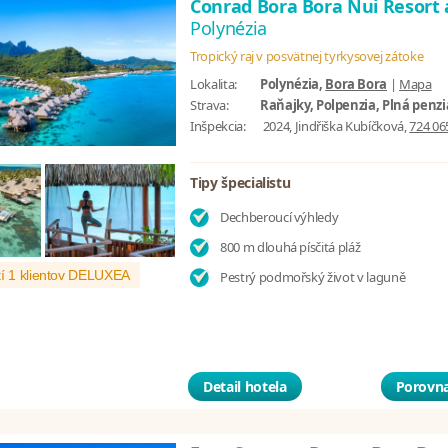
Conrad Bora Bora Nui Resort
Polynézia
Tropický raj v posvätnej tyrkysovej zátoke
Lokalita:
Polynézia,
Bora Bora
|
Mapa
Strava:
Raňajky, Polpenzia, Plná penzi
Inšpekcia:
2024, Jindřiška Kubíčková,
724 06
Tipy špecialistu
Dechberoucí výhledy
800 m dlouhá písčitá pláž
í 1 klientov DELUXEA
Pestrý podmořský život v laguně
Detail hotela
Porovna