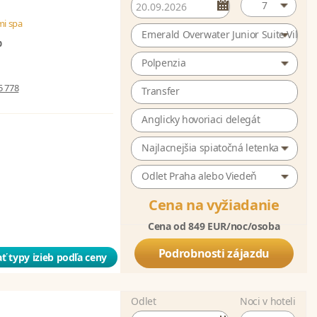
7
mi spa
Emerald Overwater Junior Suite Villa
p
Polpenzia
5 778
Transfer
Anglicky hovoriaci delegát
Najlacnejšia spiatočná letenka
Odlet Praha alebo Viedeň
Cena na vyžiadanie
Cena od 849 EUR/noc/osoba
Podrobnosti zájazdu
ť typy izieb podľa ceny
Odlet
Noci v hoteli