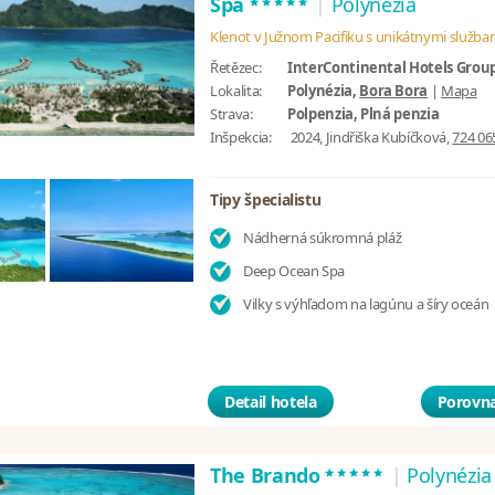
*****
Spa
|
Polynézia
Klenot v Južnom Pacifiku s unikátnymi služba
Řetězec:
InterContinental Hotels Grou
Lokalita:
Polynézia,
Bora Bora
|
Mapa
Strava:
Polpenzia, Plná penzia
Inšpekcia:
2024, Jindřiška Kubíčková,
724 06
Tipy špecialistu
Nádherná súkromná pláž
Deep Ocean Spa
Vilky s výhľadom na lagúnu a šíry oceán
Detail hotela
Porovna
*****
The Brando
|
Polynézia