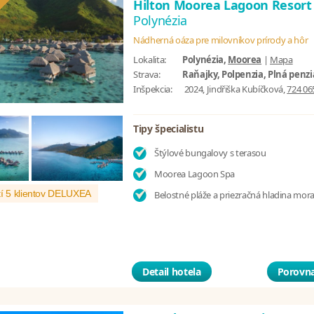
Hilton Moorea Lagoon Resort
Polynézia
Nádherná oáza pre milovníkov prírody a hôr
Lokalita:
Polynézia,
Moorea
|
Mapa
Strava:
Raňajky, Polpenzia, Plná penzi
Inšpekcia:
2024, Jindřiška Kubíčková,
724 06
Tipy špecialistu
Štýlové bungalovy s terasou
Moorea Lagoon Spa
í 5 klientov DELUXEA
Belostné pláže a priezračná hladina mor
Detail hotela
Porovna