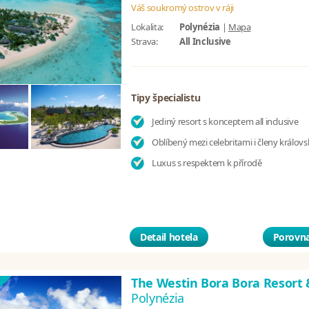
Váš soukromý ostrov v ráji
Lokalita:
Polynézia
|
Mapa
Strava:
All Inclusive
Tipy špecialistu
Jediný resort s konceptem all inclusive
Oblíbený mezi celebritami i členy králov
Luxus s respektem k přírodě
Detail hotela
Porovna
The Westin Bora Bora Resort
Polynézia