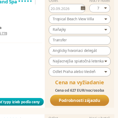
Odlet
Noci v hoteli
*****
 and Spa
|
7
Tropical Beach View Villa
a
Raňajky
5 778
Transfer
Anglicky hovoriaci delegát
Najlacnejšia spiatočná letenka
Odlet Praha alebo Viedeň
Cena na vyžiadanie
Cena od 627 EUR/noc/osoba
Podrobnosti zájazdu
ť typy izieb podľa ceny