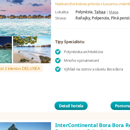
Neskutočne krásna príroda s luxusnou známk
Lokalita:
Polynézia,
Tahaa
|
Mapa
Strava:
Raňajky, Polpenzia, Plná penzi
Tipy špecialistu
Polynézska architektúra
Mnoho vyznamenaní
tí 2 klientov DELUXEA
Výhľad na ostrov a siluetu Bora Bora
Detail hotela
Porovna
InterContinental Bora Bora R