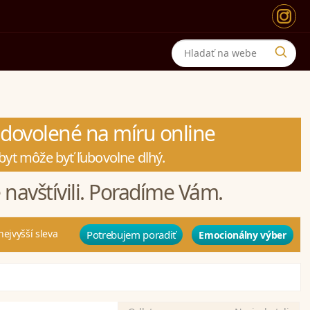
a dovolené na míru online
byt môže byť ľubovolne dlhý.
 navštívili. Poradíme Vám.
nejvyšší sleva
Potrebujem poradiť
Emocionálny výber