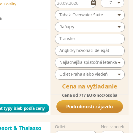
7
ou kvality
Taha'a Overwater Suite
a
Raňajky
Transfer
Anglicky hovoriaci delegát
Najlacnejšia spiatočná letenka
Odlet Praha alebo Viedeň
Cena na vyžiadanie
Cena od 717 EUR/noc/osoba
Podrobnosti zájazdu
ť typy izieb podľa ceny
Odlet
Noci v hoteli
esort & Thalasso