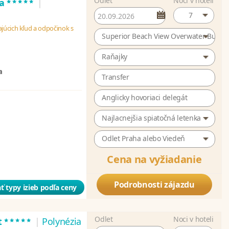
Odlet
Noci v hoteli
*****
ra
|
7
júcich kľud a odpočinok s
Superior Beach View Overwater Bunga
Raňajky
a
Transfer
Anglicky hovoriaci delegát
Najlacnejšia spiatočná letenka
Odlet Praha alebo Viedeň
Cena na vyžiadanie
Podrobnosti zájazdu
ť typy izieb podľa ceny
Odlet
Noci v hoteli
*****
t
|
Polynézia