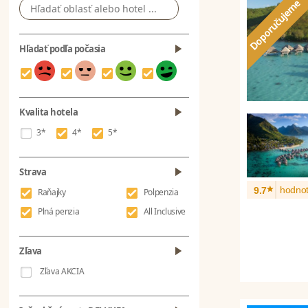
Hľadať podľa počasia
Kvalita hotela
3*
4*
5*
Strava
*
hodnot
9.7
Raňajky
Polpenzia
Plná penzia
All Inclusive
Zľava
Zľava AKCIA