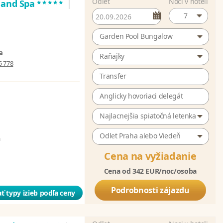
Odlet
Noci v hoteli
*****
 and Spa
|
7
Garden Pool Bungalow
a
Raňajky
5 778
Transfer
Anglicky hovoriaci delegát
Najlacnejšia spiatočná letenka
Odlet Praha alebo Viedeň
a
Cena na vyžiadanie
Cena od 342 EUR/noc/osoba
Podrobnosti zájazdu
ť typy izieb podľa ceny