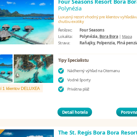
Four Seasons Resort Bora Bo
Polynézia
Luxusný rezort vhodný pre klientov vyhľadáva
chuťou exotiky
Řetězec:
Four Seasons
Lokalita:
Polynézia,
Bora Bora
|
Mapa
Strava:
Raňajky, Polpenzia, Plná penzi
Tipy špecialistu
Nádherný výhľad na Otemanu
Vodné športy
í 1 klientov DELUXEA
Privátna pláž
Detail hotela
Porovna
The St. Regis Bora Bora Resor