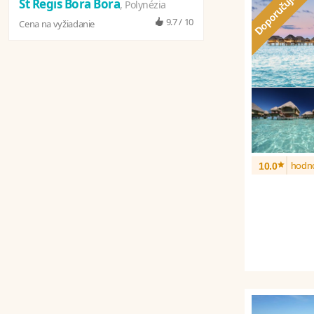
St Regis Bora Bora
, Polynézia
9.7 / 10
Cena na vyžiadanie
*
hodno
10.0