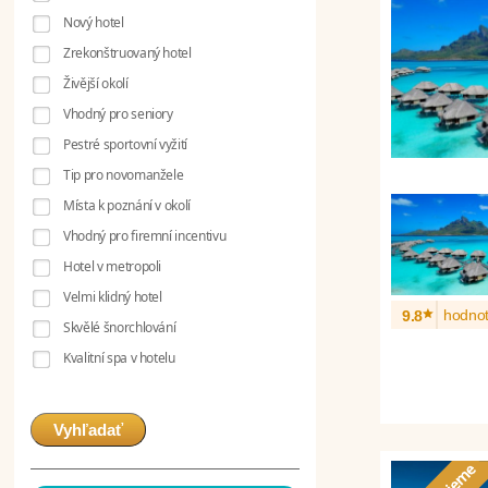
Nový hotel
Zrekonštruovaný hotel
Živější okolí
Vhodný pro seniory
Pestré sportovní vyžití
Tip pro novomanžele
Místa k poznání v okolí
Vhodný pro firemní incentivu
Hotel v metropoli
Velmi klidný hotel
*
hodnot
9.8
Skvělé šnorchlování
Kvalitní spa v hotelu
Vyhľadať