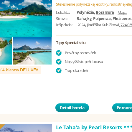
Stelesnenie polynézskej exotiky, radostnej ele
Lokalita:
Polynézia,
Bora Bora
|
Mapa
Strava:
Raňajky, Polpenzia, Plná penzi
Inšpekcia:
2024, Jindřiška Kubíčková,
724 06
Tipy špecialistu
Privátny ostrovček
Najvyšší stupeň luxusu
í 4 klientov DELUXEA
Tropická zeleň
Detail hotela
Porovna
**
Le Taha'a by Pearl Resorts