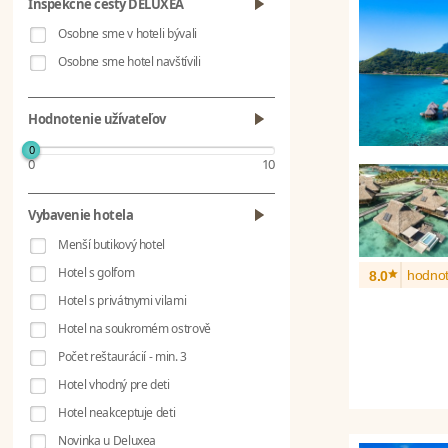
Inšpekčné cesty DELUXEA
Osobne sme v hoteli bývali
Osobne sme hotel navštívili
Hodnotenie užívateľov
0
0
10
Vybavenie hotela
Menší butikový hotel
*
Hotel s golfom
hodnot
8.0
Hotel s privátnymi vilami
Hotel na soukromém ostrově
Počet reštaurácií - min. 3
Hotel vhodný pre deti
Hotel neakceptuje deti
Novinka u Deluxea