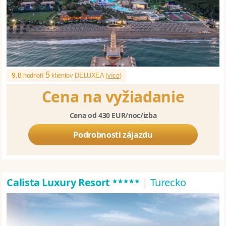
5
9.8
hodnotí
klientov DELUXEA (
více
)
Cena na vyžiadanie
Cena od 430 EUR/noc/izba
Podrobnosti zájazdu
*****
Calista Luxury Resort
|
Turecko