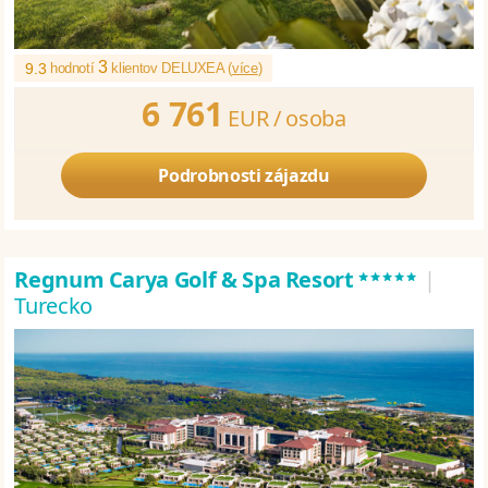
3
9.3
hodnotí
klientov DELUXEA (
více
)
6 761
EUR /
osoba
Podrobnosti zájazdu
*****
Regnum Carya Golf & Spa Resort
|
Turecko