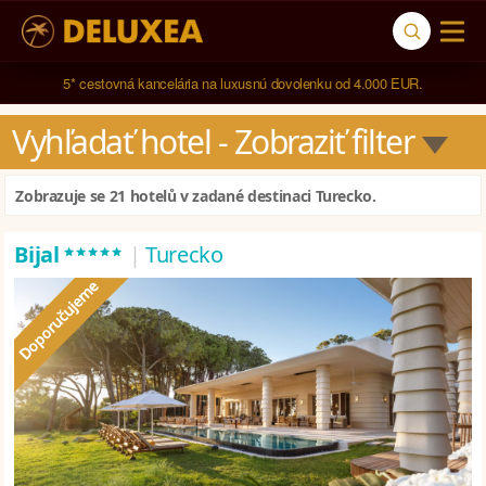
5* cestovná kancelária na luxusnú dovolenku od 4.000 EUR.
Vyhľadať hotel
 - Zobraziť filter
Zobrazuje se 21 hotelů v zadané destinaci Turecko.
*****
Bijal
|
Turecko