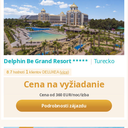
*****
Delphin Be Grand Resort
|
Turecko
1
8.7
hodnotí
klientov DELUXEA (
více
)
Cena na vyžiadanie
Cena od 360 EUR/noc/izba
Podrobnosti zájazdu