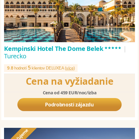
*****
Kempinski Hotel The Dome Belek
|
Turecko
5
9.8
hodnotí
klientov DELUXEA (
více
)
Cena na vyžiadanie
Cena od 459 EUR/noc/izba
Podrobnosti zájazdu