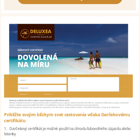
Priblížte svojim blízkym svet cestovania vďaka Darčekovému
certifikátu
1. Darčekový certifikát je možné použiť na úhradu ľubovoľného zájazdu alebo
letenky