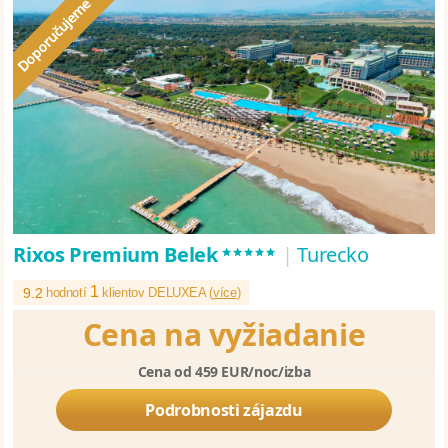
*****
Rixos Premium Belek
|
Turecko
1
9.2
hodnotí
klientov DELUXEA (
více
)
Cena na vyžiadanie
Cena od 459 EUR/noc/izba
Podrobnosti zájazdu