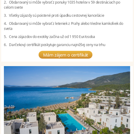
2. Obdarovaný si môže vybrať z ponuky 1035 hotelov v 59 destináciach po
celom svete
3. Všetky zájazdy sú poistené proti úpadku cestovnej kancelácie
4. Obdarovaný si môže vybrať z leteniek z Prahy alebo Viedne kamkoľvek do
sveta
5. Cena zájazdov do exotiky začína už od 1 950 Eur/osoba
6. Darčekový certifikát poskytuje garanciu najnižšej ceny na trhu
Mám zájem o certifikát