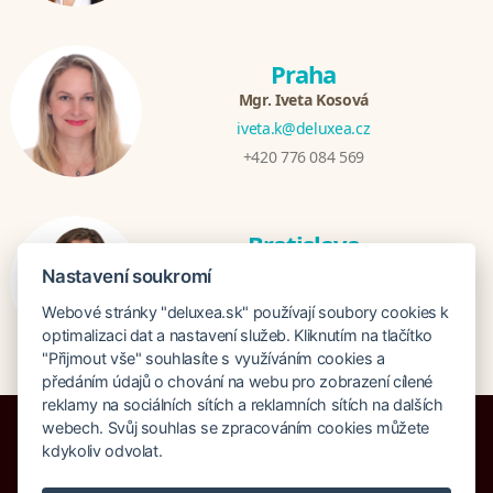
Praha
Mgr. Iveta Kosová
iveta.k@deluxea.cz
+420 776 084 569
Bratislava
Katarina Hutníková
Nastavení soukromí
katarina@deluxea.sk
Webové stránky "deluxea.sk" používají soubory cookies k
+421 948 759 074
optimalizaci dat a nastavení služeb. Kliknutím na tlačítko
"Přijmout vše" souhlasíte s využíváním cookies a
předáním údajů o chování na webu pro zobrazení cílené
reklamy na sociálních sítích a reklamních sítích na dalších
webech. Svůj souhlas se zpracováním cookies můžete
kdykoliv odvolat.