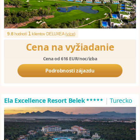
1
9.8
hodnotí
klientov DELUXEA (
více
)
Cena na vyžiadanie
Cena od 616 EUR/noc/izba
Podrobnosti zájazdu
*****
Ela Excellence Resort Belek
|
Turecko