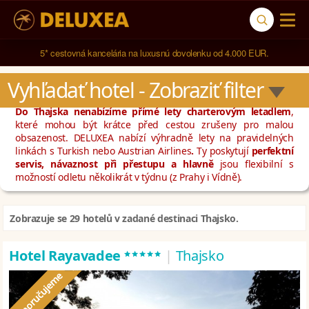
5* cestovná kancelária na luxusnú dovolenku od 4.000 EUR.
Navštívili sme 
791 hotelov
 v 
123 krajinách sveta
.
Vyhľadať hotel
 - Zobraziť filter
Do Thajska nenabízíme přímé lety charterovým letadlem
,
které mohou být krátce před cestou zrušeny pro malou
obsazenost. DELUXEA nabízí výhradně lety na pravidelných
linkách s Turkish nebo Austrian Airlines
.
Ty poskytují
perfektní
servis, návaznost při přestupu a hlavně
jsou flexibilní s
možností odletu několikrát v týdnu (z Prahy i Vídně).
Zobrazuje se 29 hotelů v zadané destinaci Thajsko.
*****
Hotel Rayavadee
|
Thajsko