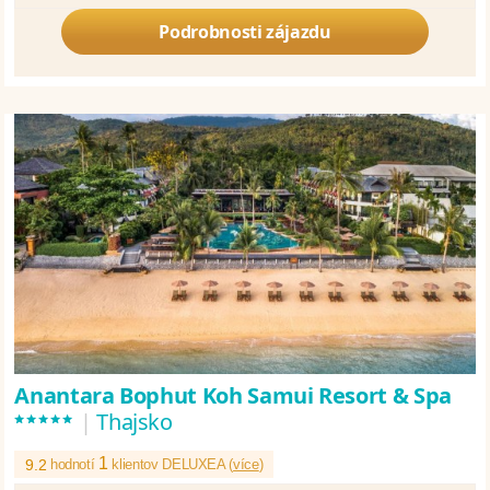
Podrobnosti zájazdu
Anantara Bophut Koh Samui Resort & Spa
*****
|
Thajsko
1
9.2
hodnotí
klientov DELUXEA (
více
)