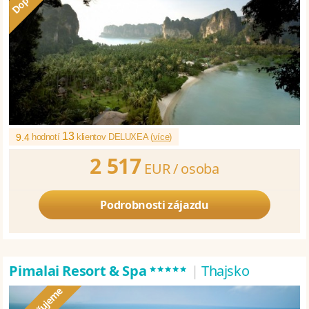
13
9.4
hodnotí
klientov DELUXEA (
více
)
2 517
EUR /
osoba
Podrobnosti zájazdu
*****
Pimalai Resort & Spa
|
Thajsko