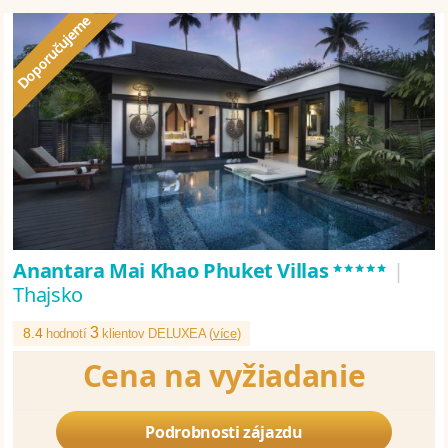
*****
Anantara Mai Khao Phuket Villas
|
Thajsko
3
8.4
hodnotí
klientov DELUXEA (
více
)
Cena na vyžiadanie
Podrobnosti zájazdu