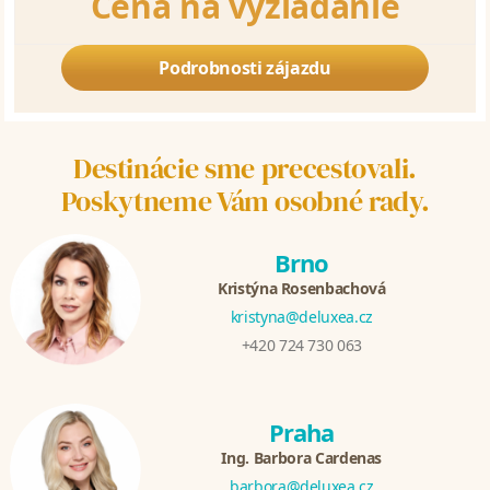
Cena na vyžiadanie
Podrobnosti zájazdu
Destinácie sme precestovali.
Poskytneme Vám osobné rady.
Brno
Kristýna Rosenbachová
kristyna@deluxea.cz
+420 724 730 063
Praha
Ing. Barbora Cardenas
barbora@deluxea.cz