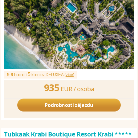
5
9.9
hodnotí
klientov DELUXEA (
více
)
935
EUR /
osoba
Podrobnosti zájazdu
*****
Tubkaak Krabi Boutique Resort Krabi