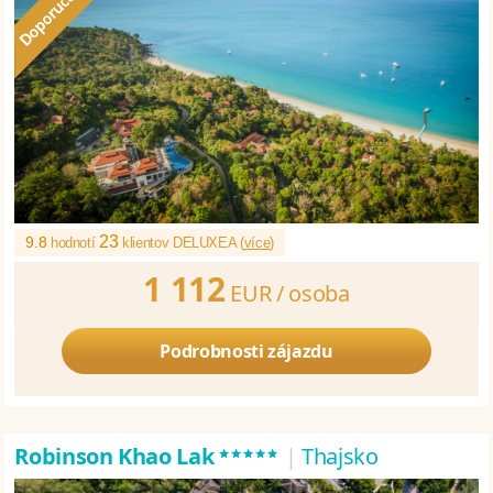
23
9.8
hodnotí
klientov DELUXEA (
více
)
1 112
EUR /
osoba
Podrobnosti zájazdu
*****
Robinson Khao Lak
|
Thajsko