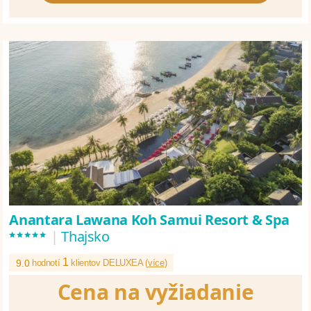
Anantara Lawana Koh Samui Resort & Spa
*****
|
Thajsko
1
9.0
hodnotí
klientov DELUXEA (
více
)
Cena na vyžiadanie