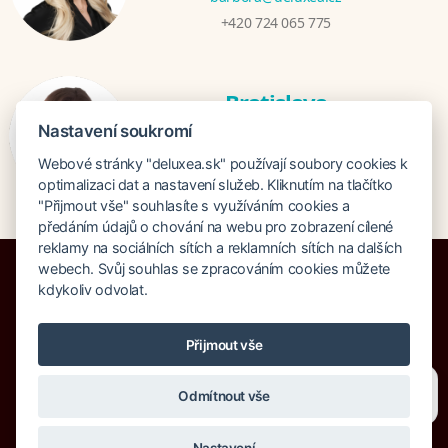
+420 724 065 775
Bratislava
Veronika Khúlová
Nastavení soukromí
veronika@deluxea.sk
Webové stránky "deluxea.sk" používají soubory cookies k
+421 948 548 908
optimalizaci dat a nastavení služeb. Kliknutím na tlačítko
"Přijmout vše" souhlasíte s využíváním cookies a
předáním údajů o chování na webu pro zobrazení cílené
reklamy na sociálních sítích a reklamních sítích na dalších
webech. Svůj souhlas se zpracováním cookies můžete
kdykoliv odvolat.
Poistenie proti úpadku 1 505 000 EUR
Přijmout vše
O spoločnosti
Naše ocenenie
Mapa stránok
Právna doložka
Potřebujete poradit?
Zeptejte se našeho asistenta
Vyhľadávanie
Cookies
Odmítnout vše
Chettyho
.
© Copyright DELUXEA a.s. 1995-2026