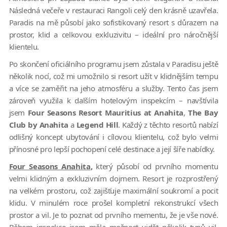
Následná večeře v restauraci Rangoli celý den krásně uzavřela.
Paradis na mě působí jako sofistikovaný resort s důrazem na
prostor, klid a celkovou exkluzivitu – ideální pro náročnější
klientelu.
Po skončení oficiálního programu jsem zůstala v Paradisu ještě
několik nocí, což mi umožnilo si resort užít v klidnějším tempu
a více se zaměřit na jeho atmosféru a služby. Tento čas jsem
zároveň využila k dalším hotelovým inspekcím – navštívila
jsem
Four Seasons Resort Mauritius at Anahita
,
The Bay
Club by Anahita
a
Legend Hill
. Každý z těchto resortů nabízí
odlišný koncept ubytování i cílovou klientelu, což bylo velmi
přínosné pro lepší pochopení celé destinace a její šíře nabídky.
Four Seasons Anahita
,
který působí od prvního momentu
velmi klidným a exkluzivním dojmem. Resort je rozprostřený
na velkém prostoru, což zajišťuje maximální soukromí a pocit
klidu. V minulém roce prošel kompletní rekonstrukcí všech
prostor a vil. Je to poznat od prvního mementu, že je vše nové.