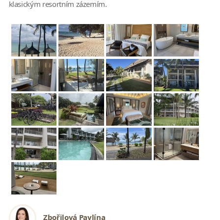
klasickým resortním zázemím.
Zbořilová Pavlína