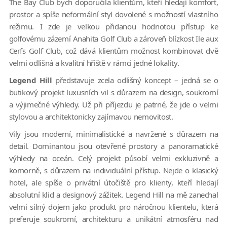
The Bay Club bych doporučila klientům, kteří hledají komfort,
prostor a spíše neformální styl dovolené s možností vlastního
režimu. I zde je velkou přidanou hodnotou přístup ke
golfovému zázemí Anahita Golf Club a zároveň blízkost Ile aux
Cerfs Golf Club, což dává klientům možnost kombinovat dvě
velmi odlišná a kvalitní hřiště v rámci jedné lokality.
Legend Hill
představuje zcela odlišný koncept – jedná se o
butikový projekt luxusních vil s důrazem na design, soukromí
a výjimečné výhledy. Už při příjezdu je patrné, že jde o velmi
stylovou a architektonicky zajímavou nemovitost.
Vily jsou moderní, minimalistické a navržené s důrazem na
detail. Dominantou jsou otevřené prostory a panoramatické
výhledy na oceán. Celý projekt působí velmi exkluzivně a
komorně, s důrazem na individuální přístup. Nejde o klasický
hotel, ale spíše o privátní útočiště pro klienty, kteří hledají
absolutní klid a designový zážitek. Legend Hill na mě zanechal
velmi silný dojem jako produkt pro náročnou klientelu, která
preferuje soukromí, architekturu a unikátní atmosféru nad