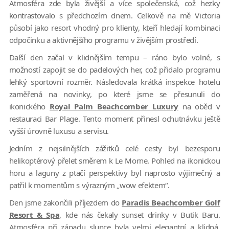
Atmosféra zde byla živější a více společenská, což hezky
kontrastovalo s předchozím dnem. Celkově na mě Victoria
působí jako resort vhodný pro klienty, kteří hledají kombinaci
odpočinku a aktivnějšího programu v živějším prostředí.
Další den začal v klidnějším tempu – ráno bylo volné, s
možností zapojit se do padelových her, což přidalo programu
lehký sportovní rozměr. Následovala krátká inspekce hotelu
zaměřená na novinky, po které jsme se přesunuli do
ikonického
Royal Palm Beachcomber Luxury
na oběd v
restauraci Bar Plage. Tento moment přinesl ochutnávku ještě
vyšší úrovně luxusu a servisu.
Jedním z nejsilnějších zážitků celé cesty byl bezesporu
helikoptérový přelet směrem k Le Morne. Pohled na ikonickou
horu a laguny z ptačí perspektivy byl naprosto výjimečný a
patřil k momentům s výrazným „wow efektem“.
Den jsme zakončili příjezdem do
Paradis Beachcomber Golf
Resort & Spa
,
kde nás čekaly sunset drinky v Butik Baru.
Atmosféra při západu slunce byla velmi elegantní a klidná.