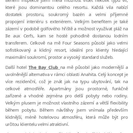
Během inspekce jsem měla možnost vidět několik typů vil,
které jsou dominantou celého resortu. Každá vila nabízí
dostatek prostoru, soukromý bazén a velmi příjemné
propojení interiéru s exteriérem. Velkým benefitem je také
zázemí v podobě golfového hřiště a možnost využívat pláž na
Ile aux Cerfs, kam se hosté pohodlně dostanou lodním
transferem. Celkově na mě Four Seasons působí jako velmi
sofistikovaný a klidný resort, ideální pro klienty hledající
maximální soukromí, prostor a vysoký standard služeb.
Další hotel
The Bay Club
na mě působil jako modernější a
uvolněnější alternativa v rámci oblasti Anahita. Celý koncept je
více rezidenční, což je znát jak na typu ubytování, tak na
celkové atmosféře. Apartmány jsou prostorné, funkčně
zařízené a vhodné zejména pro delší pobyty nebo rodiny.
Velkým plusem je možnost vlastního zázemí a větší flexibility
během pobytu. Během návštěvy jsem vnímala především
klidnější, méně hotelovou atmosféru, která může být pro
určitou klientelu velmi atraktivní.