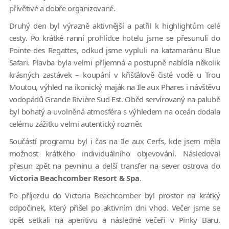
přívětivé a dobře organizované.
Druhý den byl výrazně aktivnější a patřil k highlightům celé
cesty. Po krátké ranní prohlídce hotelu jsme se přesunuli do
Pointe des Regattes, odkud jsme vypluli na katamaránu Blue
Safari. Plavba byla velmi příjemná a postupně nabídla několik
krásných zastávek – koupání v křišťálově čisté vodě u Trou
Moutou, výhled na ikonický maják na Ile aux Phares i návštěvu
vodopádů Grande Rivière Sud Est. Oběd servírovaný na palubě
byl bohatý a uvolněná atmosféra s výhledem na oceán dodala
celému zážitku velmi autentický rozměr.
Součástí programu byl i čas na Ile aux Cerfs, kde jsem měla
možnost krátkého individuálního objevování. Následoval
přesun zpět na pevninu a delší transfer na sever ostrova do
Victoria Beachcomber Resort & Spa
.
Po příjezdu do Victoria Beachcomber byl prostor na krátký
odpočinek, který přišel po aktivním dni vhod. Večer jsme se
opět setkali na aperitivu a následné večeři v Pinky Baru.