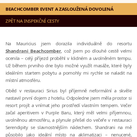
BEACHCOMBER EVENT A ZASLOUŽENÁ DOVOLENÁ
ZPĚT NA INSPEKČNÍ CESTY
Na Mauricius jsem dorazila individuálně do resortu
Shandrani Beachcomber
, což jsem po dlouhé cestě velmi
ocenila – celý příjezd proběhl v klidném a uvolněném tempu.
Už během prvního dne bylo možné využít masáže, které byly
ideálním startem pobytu a pomohly mi rychle se naladit na
místní atmosféru.
Oběd v restauraci Sirius byl příjemně neformální a skvěle
nastavil první dojem z hotelu. Odpoledne jsem měla prostor si
resort projít a vnímat jeho prostředí vlastním tempem. Večer
začal aperitivem v Purple Baru, který měl velmi příjemnou,
uvolněnou atmosféru, a plynule přešel do večeře v restauraci
Serendipity se slavnostnějším nádechem. Shandrani na mě
působilo jako ideální místo na aklimatizaci – nenucené,