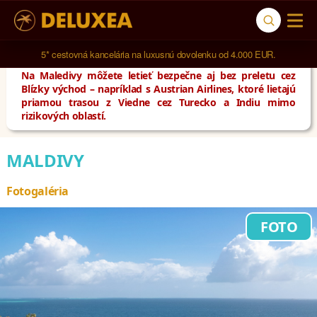
5* cestovná kancelária na luxusnú dovolenku od 4.000 EUR.
Na Maledivy môžete letieť bezpečne aj bez preletu cez
Blízky východ – napríklad s Austrian Airlines, ktoré lietajú
priamou trasou z Viedne cez Turecko a Indiu mimo
rizikových oblastí.
MALDIVY
Fotogaléria
FOTO