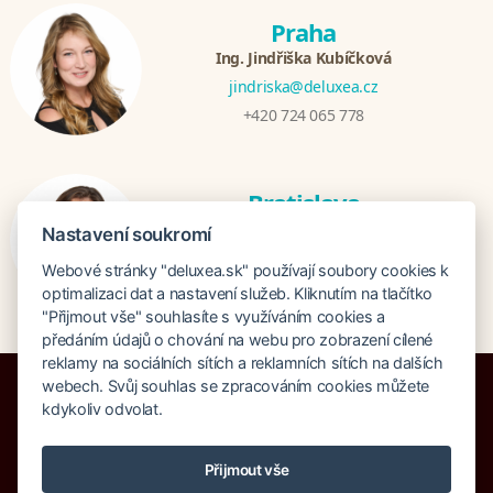
Praha
Ing. Jindřiška Kubíčková
jindriska@deluxea.cz
+420 724 065 778
Bratislava
Katarina Hutníková
Nastavení soukromí
katarina@deluxea.sk
Webové stránky "deluxea.sk" používají soubory cookies k
+421 948 759 074
optimalizaci dat a nastavení služeb. Kliknutím na tlačítko
"Přijmout vše" souhlasíte s využíváním cookies a
předáním údajů o chování na webu pro zobrazení cílené
reklamy na sociálních sítích a reklamních sítích na dalších
webech. Svůj souhlas se zpracováním cookies můžete
kdykoliv odvolat.
Poistenie proti úpadku 1 505 000 EUR
Přijmout vše
O spoločnosti
Naše ocenenie