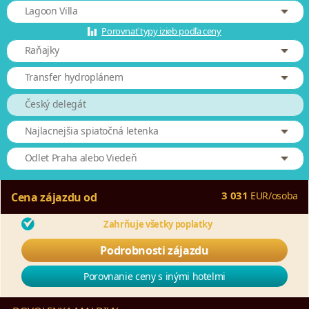
Lagoon Villa
Porovnať typy izieb podľa ceny
Raňajky
Transfer hydroplánem
Český delegát
Najlacnejšia spiatočná letenka
Odlet Praha alebo Viedeň
3 031
EUR
/
osoba
Cena zájazdu od
Zahrňuje všetky poplatky
Podrobnosti zájazdu
Porovnanie ceny s inými hotelmi