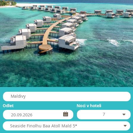
Maldivy
Odlet
Noci v hoteli
7
*
Seaside Finolhu Baa Atoll Mald 5