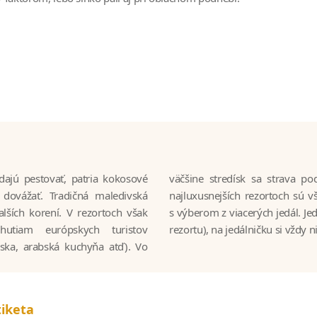
dajú pestovať, patria kokosové
te, čo a koľko chcete), v tých
dovážať. Tradičná maledivská
ou a lá carte menu samozrejme
lších korení. V rezortoch však
né (rozmanitosť rastie s kvalitou
hutiam európskych turistov
rezortu), na jedálničku si vždy n
nska, arabská kuchyňa atď). Vo
tiketa