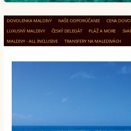
DOVOLENKA MALDIVY
NAŠE ODPORÚČANIE
CENA DOVOL
LUXUSNÝ MALDIVY
ČESKÝ DELEGÁT
PLÁŽ A MORE
SVA
MALDIVY - ALL INCLUSIVE
TRANSFERY NA MALEDIVÁCH