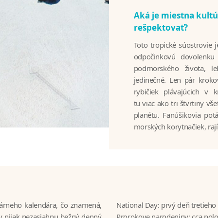
Aká je miestna kultú
rešpektovať?
Toto tropické súostrovie 
odpočinkovú dovolenku a
podmorského života, le
jedinečné. Len pár krok
rybičiek plávajúcich v 
tu viac ako tri štvrtiny v
planétu. Fanúšikovia pot
morských korytnačiek, rají
nárneho kalendára, čo znamená,
National Day: prvý deň tretieh
vy nijak nezasiahnu bežný denný
Prorokove narodeniny: cca polov