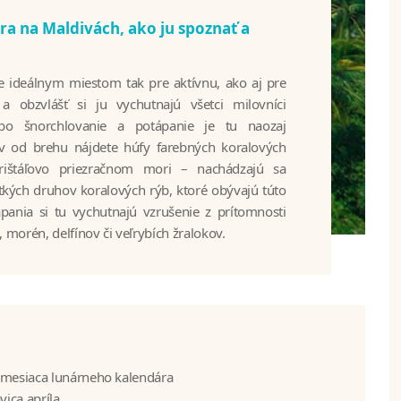
ra na Maldivách, ako ju spoznať a
je ideálnym miestom tak pre aktívnu, ako aj pre
 obzvlášť si ju vychutnajú všetci milovníci
bo šnorchlovanie a potápanie je tu naozaj
ov od brehu nájdete húfy farebných koralových
krištáľovo priezračnom mori – nachádzajú sa
šetkých druhov koralových rýb, ktoré obývajú túto
ápania si tu vychutnajú vzrušenie z prítomnosti
, morén, delfínov či veľrybích žralokov.
o mesiaca lunárneho kalendára
ica apríla