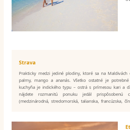
Strava
Prakticky medzi jediné plodiny, ktoré sa na Maldivách 
väčšine stredísk sa strava podáva formou bufetov (zje
palmy, mango a ananás. Všetko ostatné je potrebné 
najluxusnejších rezortoch sú však obedy a večere form
kuchyňa je indického typu – ostrá s prímesou kari a ďa
s výberom z viacerých jedál. Jedlá sú kvalitné a veľmi chut
nájdete rozmanitú ponuku jedál prispôsobenú c
(medzinárodná, stredomorská, talianska, francúzska, čí
E