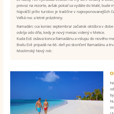
prevoz na rezorte, avšak pokiaľ sa vydáte do Malé, bude 
Najväčší príliv turistov je tradične v najexponovanejších ča
Veľká noc a letné prázdniny.
Ramadán: cca koniec septembra/ začiatok októbra v dobe 
odvíja odo dňa, kedy je nový mesiac videný v Mekce.
Kuda Eid: oslava konca Ramadánu a vstupu do nového me
Bodu Eid: pripadá na 66. deň po skončení Ramadánu a trvá
Moslimský Nový rok:
O
Na
od
by
Nu
os
UV