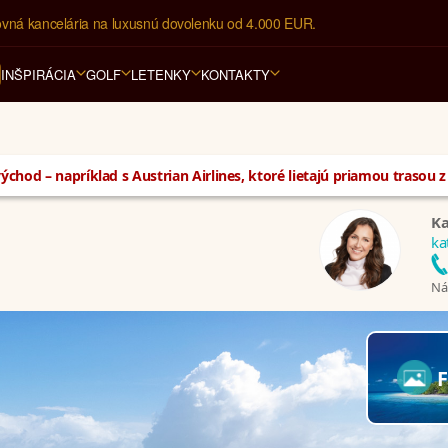
ovná kancelária na luxusnú dovolenku od 4.000 EUR.
INŠPIRÁCIA
GOLF
LETENKY
KONTAKTY
ýchod – napríklad s Austrian Airlines, ktoré lietajú priamou trasou 
Ka
ka
Nám
F