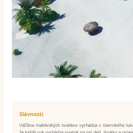
Slávnosti
Väčšina maldivských sviatkov vychádza z islamského lu
že každý rok vychádza sviatok na iný deň. Sviatky a osla