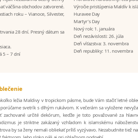
mať väčšina obchodov zatvorené.
Výročie pristúpenia Maldív k is
stiach roku – Vianoce, Silvester,
Huravee Day
Martyr’s Day
Nový rok: 1. januára
trvania 28 dní. Presný dátum sa
Deň nezávislosti: 26. júla
Deň víťazstva: 3. novembra
siaca.
Deň republiky: 11. novembra
 5 – 7 dní
blečenie
koľko ležia Maldivy v tropickom pásme, bude Vám stačiť letné oble
porúčame svetrík s dlhým rukávom. K večerám sa vyložene nevyžadu
ť zachované určité dekórum, keďže je toto považované za hlavné
dizmus je striktne zakázaný vzhľadom k islamskému náboženstv
trova by sa ženy nemali obliekať príliš vyzývavo. Nezabudnite tiež 
 faktorom, lebo slnko páli aj pri oblačnom podnebí.