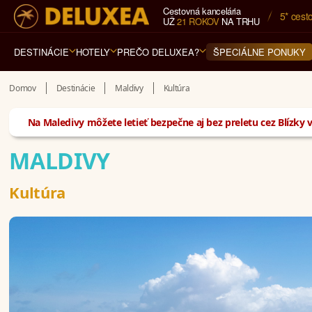
Cestovná kancelária
5* cest
UŽ
21 ROKOV
NA TRHU
DESTINÁCIE
HOTELY
PREČO DELUXEA?
ŠPECIÁLNE PONUKY
Domov
Destinácie
Maldivy
Kultúra
Na Maledivy môžete letieť bezpečne aj bez preletu cez Blízky v
MALDIVY
Kultúra