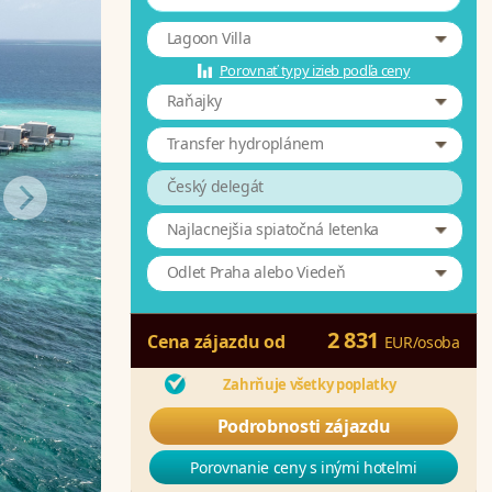
Lagoon Villa
Porovnať typy izieb podľa ceny
Raňajky
Transfer hydroplánem
Český delegát
Najlacnejšia spiatočná letenka
Odlet Praha alebo Viedeň
2 831
Cena zájazdu od
EUR
/
osoba
Zahrňuje všetky poplatky
Podrobnosti zájazdu
Porovnanie ceny s inými hotelmi