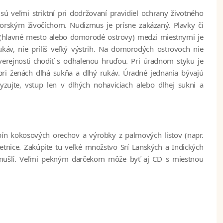
ú veľmi striktní pri dodržovaní pravidiel ochrany životného
orským živočíchom. Nudizmus je prísne zakázaný. Plavky či
ti (hlavné mesto alebo domorodé ostrovy) medzi miestnymi je
káv, nie príliš veľký výstrih. Na domorodých ostrovoch nie
 verejnosti chodiť s odhalenou hruďou. Pri úradnom styku je
pri ženách dlhá sukňa a dlhý rukáv. Úradné jednania bývajú
vyzujte, vstup len v dlhých nohaviciach alebo dlhej sukni a
pín kokosových orechov a výrobky z palmových listov (napr.
etnice. Zakúpite tu veľké množstvo Srí Lanských a Indických
y z mušlí. Veľmi pekným darčekom môže byť aj CD s miestnou