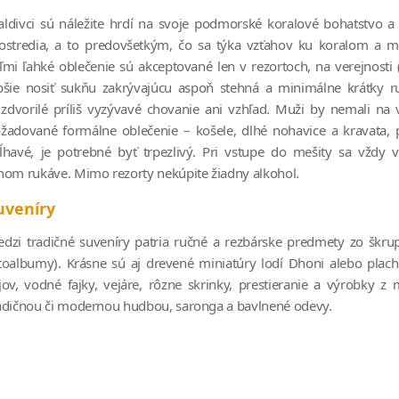
ldivci sú náležite hrdí na svoje podmorské koralové bohatstvo a s
ostredia, a to predovšetkým, čo sa týka vzťahov ku koralom a m
ľmi ľahké oblečenie sú akceptované len v rezortoch, na verejnos
pšie nosiť sukňu zakrývajúcu aspoň stehná a minimálne krátky ru
 zdvorilé príliš vyzývavé chovanie ani vzhľad. Muži by nemali na
žadované formálne oblečenie – košele, dlhé nohavice a kravata, 
ĺhavé, je potrebné byť trpezlivý. Pri vstupe do mešity sa vždy 
hom rukáve. Mimo rezorty nekúpite žiadny alkohol.
uveníry
dzi tradičné suveníry patria ručné a rezbárske predmety zo škru
toalbumy). Krásne sú aj drevené miniatúry lodí Dhoni alebo plach
jov, vodné fajky, vejáre, rôzne skrinky, prestieranie a výrobk
adičnou či modernou hudbou, saronga a bavlnené odevy.