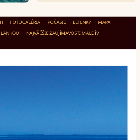
CH
FOTOGALÉRIA
POČASIE
LETENKY
MAPA
Í LANKOU
NAJVÄČŠIE ZAUJÍMAVOSTI MALDÍV