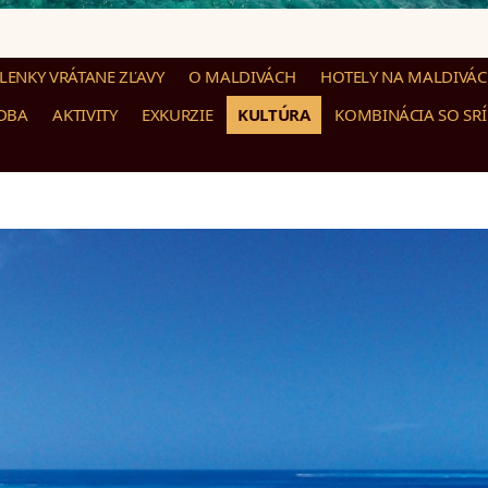
ENKY VRÁTANE ZĽAVY
O MALDIVÁCH
HOTELY NA MALDIVÁ
DBA
AKTIVITY
EXKURZIE
KULTÚRA
KOMBINÁCIA SO SR