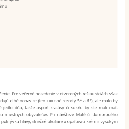
lámu
čenie. Pre večerné posedenie v otvorených reštauráciách však
jú dlhé nohavice (len luxusné rezorty 5* a 6*), ale malo by
 jedlo dňa, takže aspoň kraťasy či sukňu by ste mali mať.
u miestnych obyvateľov. Pri návšteve Malé či domorodého
na pokrývku hlavy, slnečné okuliare a opaľovací krém s vysokým