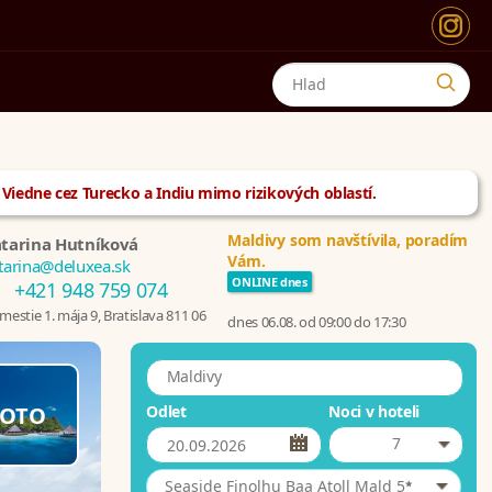
z Viedne cez Turecko a Indiu mimo rizikových oblastí.
Maldivy som navštívila, poradím
tarina Hutníková
Vám.
tarina@deluxea.sk
ONLINE dnes
+421 948 759 074
estie 1. mája 9, Bratislava 811 06
dnes 06.08. od 09:00 do 17:30
Maldivy
OTO
Odlet
Noci v hoteli
7
*
Seaside Finolhu Baa Atoll Mald 5