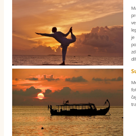
Ma
pr
ve
le
je
po
zd
dl
S
Me
fo
ča
tr