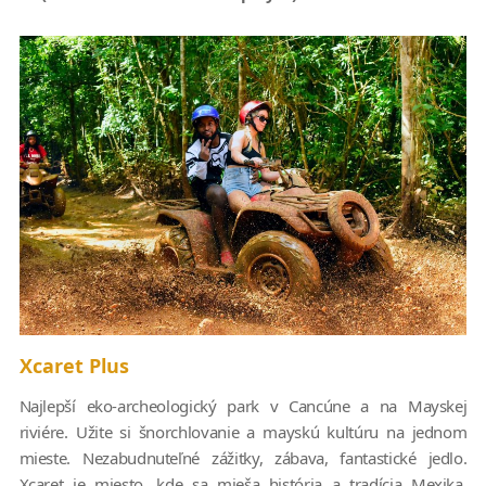
Xcaret Plus
Najlepší eko-archeologický park v Cancúne a na Mayskej
riviére. Užite si šnorchlovanie a mayskú kultúru na jednom
mieste. Nezabudnuteľné zážitky, zábava, fantastické jedlo.
Xcaret je miesto, kde sa mieša história a tradícia Mexika,