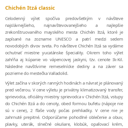
Chichén Itzá classic
Celodenný výlet spočíva predovšetkým v návšteve
najslávnejšieho, najnavštevovanejšieho a najlepšie
zrekonštruovaného mayského mesta Chichén Itzá, ktoré je
zapísané na zozname UNESCO a patrí medzi sedem
novodobých divov sveta. Po návšteve Chichén Itzá sa vydáme
ochutnať miestne yucatánske špeciality. Okrem toho výlet
zahŕňa aj kúpanie vo vápencovej jaskyni, tzv. cenote Ik-Kil.
Následne navštívime remeselnícke dediny a na záver sa
pozrieme do mestečka Valladolid.
Výlet začína v skorých ranných hodinách a návrat je plánovaný
pred večerou. V cene výletu je privátny klimatizovaný transfer,
sprievodca, oficiálny miestny sprievodca v Chichén Itzá, vstupy
do Chichén Itzá a do cenoty, obed formou bufetu (nápoje nie
sú v cene), 2 fľaše vody počas prehliadky. V cene nie je
zahrnuté prepitné. Odporúčame pohodlné oblečenie a obuv,
plavky, uterák, slnečné okuliare, klobúk, opaľovací krém,