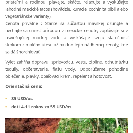
priateľmi a rodinou, plávajte, skáčte, relaxujte a vyskúšajte
lahodné mexické tacos (hovädzie, kuracie, cochinita pibil alebo
vegetariánske varianty).
Cenota privátne : Staňte sa súčasťou mayskej džungle a
nechajte sa uniesť prírodou v mexickej cenote, zaplávajte si v
osviežujúcej modrej vode a vyskúšajte svoju statočnosť
skokom z malého útesu až na dno tejto nádhernej cenoty, kde
sa dá šnorchlovať.
Výlet zahŕňa dopravu, sprievodcu, vestu, zipline, ochutnávku
tequily, občerstvenie, fľašu vody. Odporúčame pohodlné
oblečenie, plavky, opaľovací krém, repelent a hotovosť.
Orientačná cena:
85 USD/os.
deti 4-11 rokov za 55 USD/os.