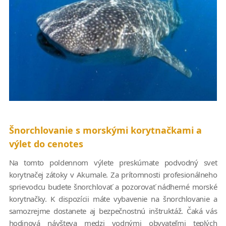
Šnorchlovanie s morskými korytnačkami a
výlet do cenotes
Na tomto poldennom výlete preskúmate podvodný svet
korytnačej zátoky v Akumale. Za prítomnosti profesionálneho
sprievodcu budete šnorchlovať a pozorovať nádherné morské
korytnačky. K dispozícii máte vybavenie na šnorchlovanie a
samozrejme dostanete aj bezpečnostnú inštruktáž. Čaká vás
hodinová návšteva medzi vodnými obyvateľmi teplých