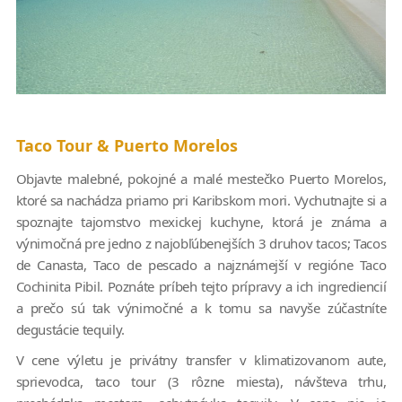
Taco Tour & Puerto Morelos
Objavte malebné, pokojné a malé mestečko Puerto Morelos,
ktoré sa nachádza priamo pri Karibskom mori. Vychutnajte si a
spoznajte tajomstvo mexickej kuchyne, ktorá je známa a
výnimočná pre jedno z najobľúbenejších 3 druhov tacos; Tacos
de Canasta, Taco de pescado a najznámejší v regióne Taco
Cochinita Pibil. Poznáte príbeh tejto prípravy a ich ingrediencií
a prečo sú tak výnimočné a k tomu sa navyše zúčastníte
degustácie tequily.
V cene výletu je privátny transfer v klimatizovanom aute,
sprievodca, taco tour (3 rôzne miesta), návšteva trhu,