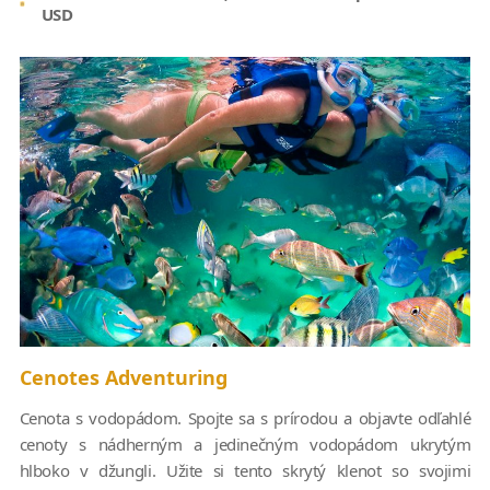
USD
Cenotes Adventuring
Cenota s vodopádom. Spojte sa s prírodou a objavte odľahlé
cenoty s nádherným a jedinečným vodopádom ukrytým
hlboko v džungli. Užite si tento skrytý klenot so svojimi