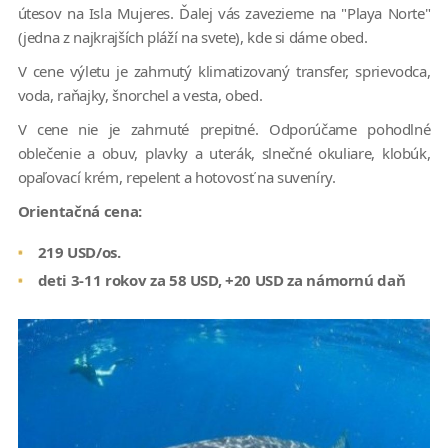
útesov na Isla Mujeres. Ďalej vás zavezieme na "Playa Norte"
(jedna z najkrajších pláží na svete), kde si dáme obed.
V cene výletu je zahrnutý klimatizovaný transfer, sprievodca,
voda, raňajky, šnorchel a vesta, obed.
V cene nie je zahrnuté prepitné. Odporúčame pohodlné
oblečenie a obuv, plavky a uterák, slnečné okuliare, klobúk,
opaľovací krém, repelent a hotovosť na suveníry.
Orientačná cena:
219 USD/os.
deti 3-11 rokov za 58 USD, +20 USD za námornú daň