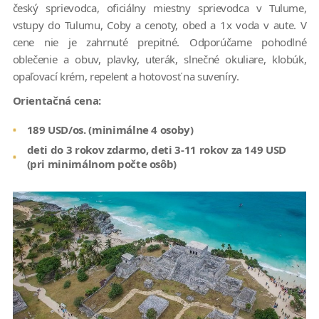
český sprievodca, oficiálny miestny sprievodca v Tulume,
vstupy do Tulumu, Coby a cenoty, obed a 1x voda v aute. V
cene nie je zahrnuté prepitné. Odporúčame pohodlné
oblečenie a obuv, plavky, uterák, slnečné okuliare, klobúk,
opaľovací krém, repelent a hotovosť na suveníry.
Orientačná cena:
189 USD/os. (minimálne 4 osoby)
deti do 3 rokov zdarmo, deti 3-11 rokov za 149 USD
(pri minimálnom počte osôb)