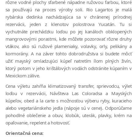
rôzne vodné plochy sfarbené nápadne ružovou farbou, ktoré
sa používajú na proces výroby soli. Rio Lagartos je malá
rybárska dedinka nachádzajúca sa v chránenej prírodnej
rezervácii, jeden z klenotov polostrova Yucatán. Tu si
vychutnáte prechádzku loďou po jej kanáloch obklopených
mangrovovými porastmi, kde môžete pozorovať rôzne druhy
vtákov, ako sú ružové plameniaky, volavky, orly, pelikány a
kormorány. A na záver tohto dobrodružstva si budete môcť
užiť mayský omladzujúci kúpeľ natretím ílom plných živín,
ktorý potom v jeho krištáľových vodách odstránite kúpaním v
Mexickom zálive.
Cena výletu zahŕňa klimatizovaný transfer, sprievodcu, výlet
loďou v rezervácii, Návšteva Las Coloradsa ​​a Mayských
kúpeľov, obed a la carte s možnosťou výberu ryby, kuracieho
alebo vegetariánskeho jedla (nápoje sú v cene). Odporúčame
pohodlné oblečenie a obuv, klobúk, uterák, plavky, krém na
opaľovanie, repelent a hotovosť.
Orientačná cena: