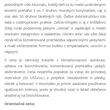
pobrežných vôd Akumalu. Každý deň sa tu medzi prekrásnymi
koralmi preháňa 3 zo 7 druhov morských korytnačiek, rají a
viac ako 50 druhov farebných rýb. Ďalšie dobrodružstvo Vás
čaká v subtropickom pralese. Zašnorchlujete si aj v krištáľovo
čistej vode podzemnej jaskyne „cenote“ a zaplávajte si medzi
stovkami stalagmitov a stalaktitov. Okrem toho vás ešte čaká
nenáročná komentovaná prechádzka vápencovými jaskyňami
a malé občerstvenie formou bufetu s empanadami, ovocím a
nápojmi.
V cene je zahrnutý transfer v klimatizovanom autobuse,
výbava na šnorchlovanie, komentovaná prehliadka jaskýň,
občerstvenie. Cena nezahŕňa poplatok za vstup do prírodnej
rezervácie (20 USD/os.) a prepitné. Nezabudnite si plavky,
uterák a hotovosť. V Akumaleu je prísne zakázané používanie
opaľovacích krémov, preto je vhodné vziať si ľahké oblečenie
vhodné aj na šnorchlovanie.
Orientačná cena: