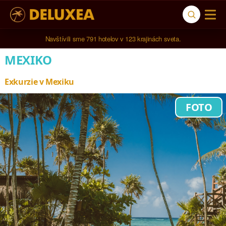
Navštívili sme 
791 hotelov
 v 
123 krajinách sveta
.
MEXIKO
Exkurzie v Mexiku
FOTO