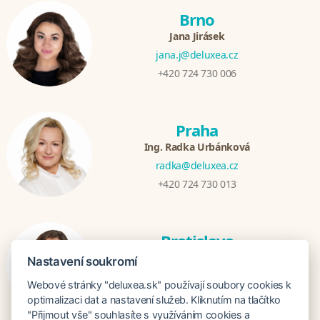
Brno
Jana Jirásek
jana.j@deluxea.cz
+420 724 730 006
Praha
Ing. Radka Urbánková
radka@deluxea.cz
+420 724 730 013
Bratislava
Katarina Hutníková
Nastavení soukromí
katarina@deluxea.sk
Webové stránky "deluxea.sk" používají soubory cookies k
+421 948 759 074
optimalizaci dat a nastavení služeb. Kliknutím na tlačítko
"Přijmout vše" souhlasíte s využíváním cookies a