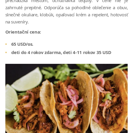
prechádzka mestom, ochutnávka tequily. V cene nie je
zahrnuté prepitné. Odporúča sa pohodlné oblečenie a obuv,
slnečné okuliare, klobúk, opaľovací krém a repelent, hotovosť
na suveníry.
Orientační cena:
65 USD/os.
deti do 4 rokov zdarma, deti 4-11 rokov 35 USD