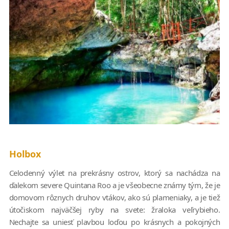
Holbox
Celodenný výlet na prekrásny ostrov, ktorý sa nachádza na
ďalekom severe Quintana Roo a je všeobecne známy tým, že je
domovom rôznych druhov vtákov, ako sú plameniaky, a je tiež
útočiskom najväčšej ryby na svete: žraloka veľrybieho.
Nechajte sa uniesť plavbou loďou po krásnych a pokojných