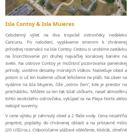
Isla Contoy & Isla Muieres
Celodenný výlet na dva tropické ostrovčeky neďaleko
Cancunu. Po nalodení, vyplávame smerom k chránenej
prírodnej rezervácii na Isla Contoy. Cestou si urobíme zastávku
na šnorchlovanie pri druhej najväčšej koralovej bariére na
svete. Na ostrove Contoy je možnosť pozorovania panenskej
prírody, uvidíme desiatky morských vtákov. Nasleduje obed a
potom si už len budeme užívať leňošenie na pláži. Na záver sa
vydáme na Isla Mujeres, čiže „ostrov žien“, kde je priestor na
prechádzku. Môžete sa len tak túlať uličkami, nasať atmosféru
tohto exotického ostrovčeka, vykúpať sa na Playa Norte alebo
nakúpiť suveníry.
V cene výletu je zahrnutý obed a 2 fľaše vody. Cena nezahŕňa
prepitné, poplatky do chránenej oblasti a na prístavné mólo
(20 USD/os.). Odporúčame plážové oblečenie, klobúk, slnečné