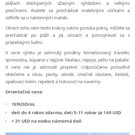
plážach obklopených úžasným výhľadom a veľkými
piesčinami. Budete sa prechádzať malebnými uličkami a
odfoťte sa u nástenných malieb.
Okrem toho vám tento krásny ostrov ponúka pokoj, môžete sa
prechádzať po pláži a jej uliciach a porozprávať sa s
priateľskými ľuďmi.
V cene výletu je zahrnutý privátny klimatizovaný transfer,
sprievodca, kúpanie v lagúne Yalahau, nápoje, jedlo na palube.
V cene nie je zahrnuté prepitné. Odporúčame pohodlné
oblečenie a obuv, pavky, uterák, slnečné okuliare, klobúk,
opaľovací krém, repelent a hotovosť na suveníry.
O
rientačná cena:
169USD/os.
deti do 4 rokov zdarma, deti 5-11 rokov za 149 USD
+ 21 USD na osobu námorná daň