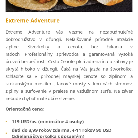
Extreme Adventure
Extreme Adventure vás vezme na nezabudnuteľné
dobrodružstvo v džungli. Nefalšované prírodné atrakcie
zipline, štvorkolky a cenota, bez čakania v
radoch. Profesionálny sprievodca a garantovaná vysoká
úroveň bezpečnosti. Cesta Cenote plná adrenalínu a zábavy je
ukrytá hlboko v džungli. Čaká na Vás jazda na štvorkolke,
schladíte sa v prírodnej mayskej cenote so ziplinom a
skokanskými mostíkmi, lanové mosty v korunách stromov,
zipliny a surfovanie v pralese na vzdušnom surfe. Na záver
nebude chýbať malé občerstvenie.
Orientačná cena:
119 USD/os. (minimálne 4 osoby)
deti do 3,99 rokov zdarma, 4-11 rokov 99 USD
(zdieľaná štvorkolka s dospelým)