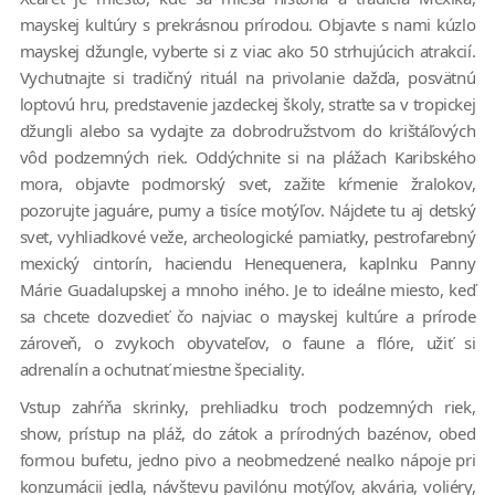
mayskej kultúry s prekrásnou prírodou. Objavte s nami kúzlo
mayskej džungle, vyberte si z viac ako 50 strhujúcich atrakcií.
Vychutnajte si tradičný rituál na privolanie dažďa, posvätnú
loptovú hru, predstavenie jazdeckej školy, straťte sa v tropickej
džungli alebo sa vydajte za dobrodružstvom do krištáľových
vôd podzemných riek. Oddýchnite si na plážach Karibského
mora, objavte podmorský svet, zažite kŕmenie žralokov,
pozorujte jaguáre, pumy a tisíce motýľov. Nájdete tu aj detský
svet, vyhliadkové veže, archeologické pamiatky, pestrofarebný
mexický cintorín, haciendu Henequenera, kaplnku Panny
Márie Guadalupskej a mnoho iného. Je to ideálne miesto, keď
sa chcete dozvedieť čo najviac o mayskej kultúre a prírode
zároveň, o zvykoch obyvateľov, o faune a flóre, užiť si
adrenalín a ochutnať miestne špeciality.
Vstup zahŕňa skrinky, prehliadku troch podzemných riek,
show, prístup na pláž, do zátok a prírodných bazénov, obed
formou bufetu, jedno pivo a neobmedzené nealko nápoje pri
konzumácii jedla, návštevu pavilónu motýľov, akvária, voliéry,