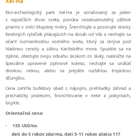
Xel-Ha
Eko-archeologický park Xel-Ha je označovaný za jeden
z najväčších divov sveta, ponúka nezabudnuteľný zážitok
priamo v srdci Mayskej riviéry. Šnorchlujte a pozorujte stovky
farebných rybičiek plávajúcich na dosah od Vás a nechajte sa
očariť rozmanitosťou vodného sveta, ktorý sa skrýva pod
hladinou cenoty a zálivu Karibského mora. Spustite sa na
zipline, otestujte svoju odvahu skokom zo skaly, naskočte na
špeciálne upravené ziplinové koleso, nechajte sa unášať
divokou riekou, alebo sa prejdite rozľahlou tropickou
džungľou.
Cena zahŕňa bufetový obed s nápojmi, prehliadky záhrad a
prechádzky pralesom, šnorchlovanie v rieke a jaskyniach,
bicykle.
Orientačná cena:
155 USD/os.
deti do 5 rokov zdarma, deti 5-11 rokov platia 117