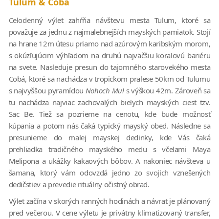
Tulum & Cobá
Celodenný výlet zahŕňa návštevu mesta Tulum, ktoré sa
považuje za jednu z najmalebnejších mayských pamiatok. Stojí
na hrane 12m útesu priamo nad azúrovým karibským morom,
s okúzľujúcim výhľadom na druhú najväčšiu koralovú bariéru
na svete. Nasleduje presun do tajomného starovekého mesta
Cobá, ktoré sa nachádza v tropickom pralese 50km od Tulumu
s najvyššou pyramídou
Nohoch Mul
s výškou 42m. Zároveň sa
tu nachádza najviac zachovalých bielych mayských ciest tzv.
Sac Be. Tiež sa pozrieme na cenotu, kde bude možnosť
kúpania a potom nás čaká typický mayský obed. Následne sa
presunieme do malej mayskej dedinky, kde Vás čaká
prehliadka tradičného mayského medu s včelami Maya
Melipona a ukážky kakaových bôbov. A nakoniec návšteva u
šamana, ktorý vám odovzdá jedno zo svojich vznešených
dedičstiev a prevedie rituálny očistný obrad.
Výlet začína v skorých ranných hodinách a návrat je plánovaný
pred večerou. V cene výletu je privátny klimatizovaný transfer,