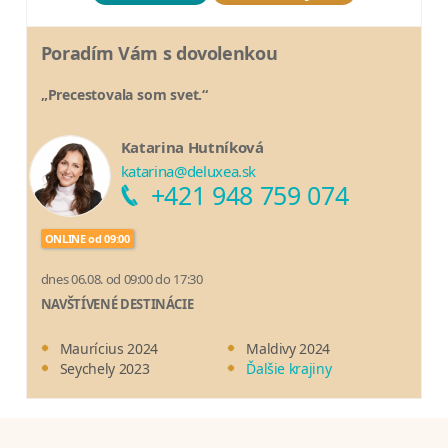
Poradím Vám s dovolenkou
„Precestovala som svet.“
Katarina Hutníková
katarina@deluxea.sk
+421 948 759 074
ONLINE od 09:00
dnes 06.08. od 09:00 do 17:30
NAVŠTÍVENÉ DESTINÁCIE
Maurícius 2024
Maldivy 2024
Seychely 2023
Ďalšie krajiny