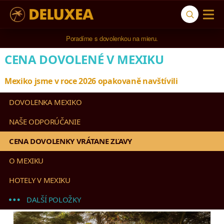
5* cestovná kancelária na luxusnú dovolenku od 4.000 EUR.
Poradíme s dovolenkou na mieru.
CENA DOVOLENÉ V MEXIKU
Mexiko jsme v roce 2026 opakovaně navštívili
DOVOLENKA MEXIKO
NAŠE ODPORÚČANIE
CENA DOVOLENKY VRÁTANE ZĽAVY
O MEXIKU
HOTELY V MEXIKU
DALŠÍ POLOŽKY