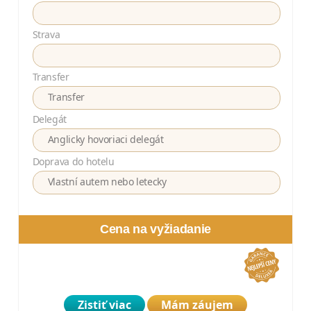
Strava
Transfer
Transfer
Delegát
Anglicky hovoriaci delegát
Doprava do hotelu
Vlastní autem nebo letecky
Cena na vyžiadanie
Zistiť viac
Mám záujem