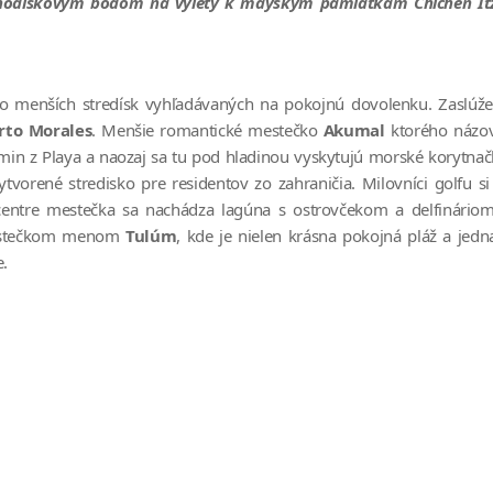
ýchodiskovým bodom na výlety k mayským pamiatkam Chichen It
ko menších stredísk vyhľadávaných na pokojnú dovolenku. Zaslúž
rto Morales
. Menšie romantické mestečko
Akumal
ktorého názo
min z Playa a naozaj sa tu pod hladinou vyskytujú morské korytnač
ytvorené stredisko pre residentov zo zahraničia. Milovníci golfu si
entre mestečka sa nachádza lagúna s ostrovčekom a delfinário
mestečkom menom
Tulúm
, kde je nielen krásna pokojná pláž a jedn
.