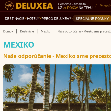
Cestovná kancelária
5* cest
UŽ
21 ROKOV
NA TRHU
DESTINÁCIE
HOTELY
PREČO DELUXEA?
ŠPECIÁLNE PONUKY
Domov
Destinácie
Mexiko
Naše odporúčanie - Mexiko sme precesto
MEXIKO
Naše odporúčanie - Mexiko sme precesto