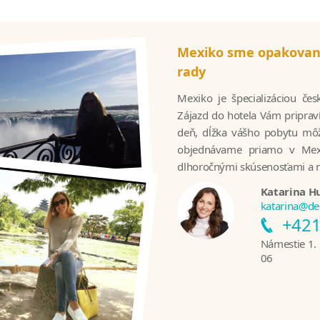
Mexiko sme opakovane
rady
Mexiko je špecializáciou če
Zájazd do hotela Vám priprav
deň, dĺžka vášho pobytu môže
objednávame priamo v Mexi
dlhoročnými skúsenosťami a n
Katarina H
katarina@de
+421
Námestie 1. 
06