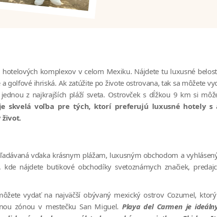
tom hotelových komplexov v celom Mexiku. Nájdete tu luxusné belos
 a golfové ihriská. Ak zatúžite po živote ostrovana, tak sa môžete vy
i jednou z najkrajších pláží sveta. Ostrovček s dĺžkou 9 km si môž
e skvelá voľba pre tých, ktorí preferujú luxusné hotely s 
 život
.
 vyhľadávaná vďaka krásnym plážam, luxusným obchodom a vyhláse
e, kde nájdete butikové obchodíky svetoznámych značiek, predaj
môžete vydať na najväčší obývaný mexický ostrov Cozumel, ktorý
lnou zónou v mestečku San Miguel.
Playa del Carmen je ideál