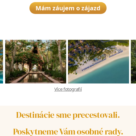
Mám záujem o zájazd
Více fotografií
Destinácie sme precestovali.
Poskytneme Vám osobné rady.