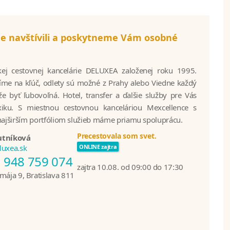
 navštívili a poskytneme Vám osobné
skej cestovnej kancelárie DELUXEA založenej roku 1995.
íme na kľúč, odlety sú možné z Prahy alebo Viedne každý
 byť ľubovoľná. Hotel, transfer a ďalšie služby pre Vás
ku. S miestnou cestovnou kanceláriou Mexcellence s
ajširším portfóliom služieb máme priamu spoluprácu.
Precestovala som svet.
utníková
luxea.sk
ONLINE zajtra
 948 759 074
zajtra 10.08. od 09:00 do 17:30
mája 9, Bratislava 811