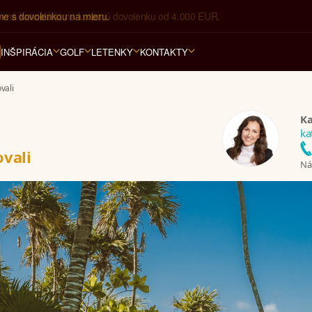
ovná kancelária na luxusnú dovolenku od 4.000 EUR.
INŠPIRÁCIA
GOLF
LETENKY
KONTAKTY
vali
Ka
ka
vali
Nám