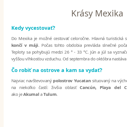
Krásy Mexika
Kedy vycestovať?
Do Mexika je možné cestovať celoročne. Hlavná turistická 
končí v máji
. Počas tohto obdobia prevláda slnečné poč
Teploty sa pohybujú medzi 26 ° - 33 °C. Jún a júl sa vyzna
vyššou vlhkosťou vzduchu. Od septembra do októbra nastáva
Čo robiť na ostrove a kam sa vydať?
Najviac navštevovaný
polostrov Yucatan
situovaný na vých
na niekoľko častí: živšia oblasť
Cancún, Playa del 
ako je
Akumal
a
Tulum
.