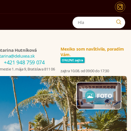
Mexiko som navštívila, poradím
tarina Hutníková
Vám.
tarina@deluxea.sk
ONLINE zajtra
+421 948 759 074
estie 1. mája 9, Bratislava 811 06
zajtra 10.08. od 09:00 do 17:30
FOTO