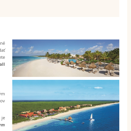
tné
dať
ete
all
ným
cov
 je
nym