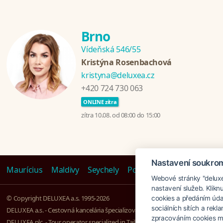
Brno
Vídeňská 546/55
Kristýna Rosenbachová
kristyna@deluxea.cz
+420 724 730 063
ONLINE zítra
zítra 10.08. od 08:00 do 15:00
Nastavení soukro
Maurícius
Maldivy
Seychely
Polynézia
Emiráty
Tanz
Webové stránky "deluxea
nastavení služeb. Klikn
© Copyright DELUXEA a.s. 1995-2026
cookies a předáním úda
sociálních sítích a rek
DELUXEA a.s. - Cestovná kancelária špecializovaná na Zájazdy na kľúč, založen
zpracováním cookies mů
DELUXEA plc. - Tour operator specialized in Tailor-made holidays - since 1995