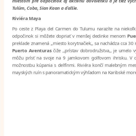
miestom pre odpočinok aj aktívnu dovolenku a je tiež v
Tulúm, Coba, Sian Kaan a ďalšie.
Riviéra Maya
Po ceste z Playa del Carmen do Tulumu narazíte na niekoľ
odpočinok si môžete dopriať v menšej dedinke menom
Pue
preklade znamená ,,miesto korytnačiek,, sa nachádza cca 30 
Puerto Aventuras
čiže ,,prístav dobrodružstva,, je umelo v
môžu prísť na svoje na 9 jamkovom golfovom ihrisku. V c
možnosťou kúpania s delfínmi. Riviéra končí malebným 
mayských ruín s panoramatickým výhľadom na Karibské more