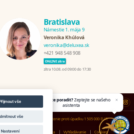
Bratislava
Námestie 1. mája 9
Veronika Khúlová
veronika@deluxea.sk
+421 948 548 908
ONLINE zítra
zítra 10.08. od 09:00 do 17:30
Potřebujete poradit?
Zeptejte se našeho
Přijmout vše
asistenta
Chettyho
.
dmítnout vše
Poistenie proti úpadku 1 505 000 EUR
Nastavení
apa stránok
Právna doložka
Vyhľadávanie
Cookies