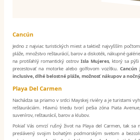
Cancún
Jedno z najviac turistických miest a taktiež najvyšším poč
pláže, množstvo reštaurácií, barov a diskoték, nákupné galérie
na protiľahlý romantický ostrov
Isla Mujeres
, ktorý sa pýš
precestovať na motorke alebo golfovom vozítku.
Cancún j
inclusive, dlhé belostné pláže, možnosť nákupov a nočný
Playa Del Carmen
Nachádza sa priamo v srdci Mayskej riviéry a je turistami
reštauráciám. Hlavnú triedu tvorí pešia zóna Piata Avenu
suvenírov, reštaurácií, barov a klubov.
Pokiaľ Vás omrzí rušný život na Playa del Carmen, tak sa 
preslávený svojim bohatým podmorským svetom a bezco