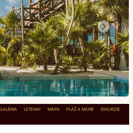
GALÉRIA
LETENKY
MAPA
PLÁŽ A MORE
EXKURZIE