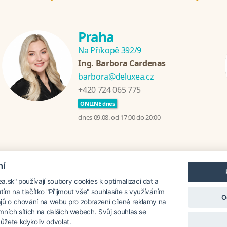
Praha
Na Příkopě 392/9
Ing. Barbora Cardenas
barbora@deluxea.cz
+420 724 065 775
ONLINE dnes
dnes 09.08. od 17:00 do 20:00
mí
ánia
Chorvátsko
Thajsko
Srí Lanka
Turecko
Grécko
.sk" používají soubory cookies k optimalizaci dat a
utím na tlačítko "Přijmout vše" souhlasíte s využíváním
O
jů o chování na webu pro zobrazení cílené reklamy na
lamních sítích na dalších webech. Svůj souhlas se
á roku 1995
žete kdykoliv odvolat.
O spoločnosti
Naše ocenenie
M