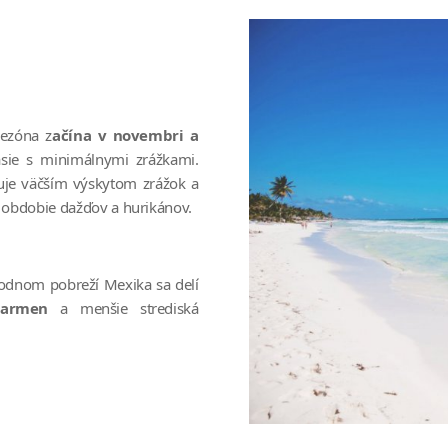
sezóna z
ačína v novembri a
asie s minimálnymi zrážkami.
čuje väčším výskytom zrážok a
 obdobie dažďov a hurikánov.
odnom pobreží Mexika sa delí
Carmen
a menšie strediská