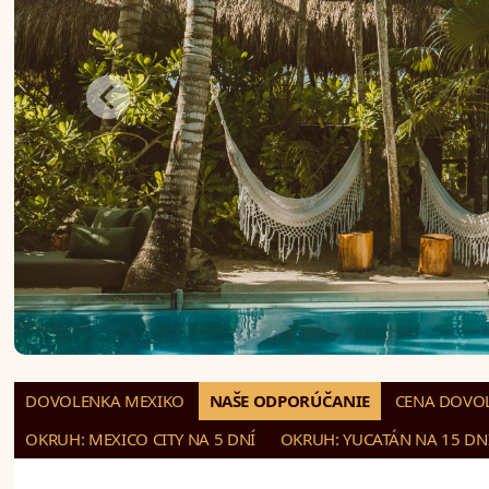
DOVOLENKA MEXIKO
NAŠE ODPORÚČANIE
CENA DOVOL
OKRUH: MEXICO CITY NA 5 DNÍ
OKRUH: YUCATÁN NA 15 DN