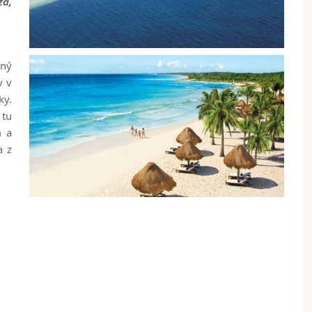
za,
ený
v v
ky.
 tu
m a
a z