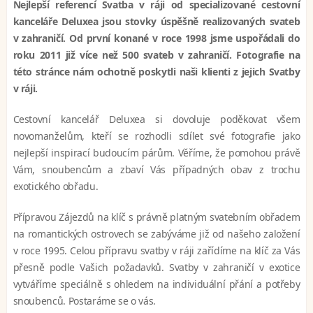
Nejlepší referencí Svatba v ráji od specializované cestovní
kanceláře Deluxea jsou stovky úspěšně realizovaných svateb
v zahraničí. Od první konané v roce 1998 jsme uspořádali do
roku 2011 již více než 500 svateb v zahraničí. Fotografie na
této stránce nám ochotně poskytli naši klienti z jejich Svatby
v ráji.
Cestovní kancelář Deluxea si dovoluje poděkovat všem
novomanželům, kteří se rozhodli sdílet své fotografie jako
nejlepší inspirací budoucím párům. Věříme, že pomohou právě
Vám, snoubencům a zbaví Vás případných obav z trochu
exotického obřadu.
Přípravou Zájezdů na klíč s právně platným svatebním obřadem
na romantických ostrovech se zabýváme již od našeho založení
v roce 1995. Celou přípravu svatby v ráji zařídíme na klíč za Vás
přesně podle Vašich požadavků. Svatby v zahraničí v exotice
vytváříme speciálně s ohledem na individuální přání a potřeby
snoubenců. Postaráme se o vás.