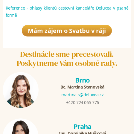
Reference - ohlasy klientů cestovní kanceláře Deluxea v psané
formě
Mám zájem o Svatbu v ráji
Destinácie sme precestovali.
Poskytneme Vám osobné rady.
Brno
Bc. Martina Stanovská
martina.s@deluxea.cz
+420 724 065 776
Praha
Ing. Dominika Huňková