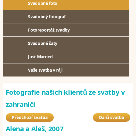
Svadobné foto
Svadobný fotograf
Fotoreportáž svadby
Svadobné šaty
Just Married
Vaše svatba v ráji
Fotografie našich klientů ze svatby v
zahraničí
Předchozí svatba
Další svatba
Alena a Aleš, 2007