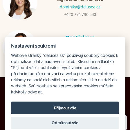
dominika@deluxea.cz
+420 774 730 540
Bratislava
Mgr. Zuzana Zjavková
Nastavení soukromí
zuzana@deluxea.sk
Webové stránky "deluxea.sk" používají soubory cookies k
+421 915 647 333
optimalizaci dat a nastavení služeb. Kliknutím na tlačítko
"Přijmout vše" souhlasíte s využíváním cookies a
předáním údajů o chování na webu pro zobrazení cílené
reklamy na sociálních sítích a reklamních sítích na dalších
webech. Svůj souhlas se zpracováním cookies můžete
kdykoliv odvolat.
Poistenie proti úpadku 1 505 000 EUR
Přijmout vše
O spoločnosti
Naše ocenenie
Mapa stránok
Právna doložka
Potřebujete poradit?
Zeptejte se našeho asistenta
Vyhľadávanie
Cookies
Odmítnout vše
Chettyho
.