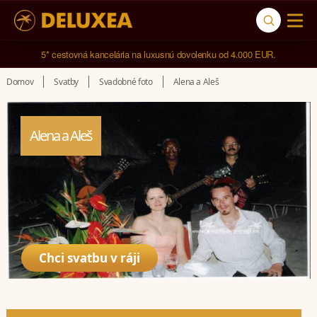
5* cestovná kancelária na luxusnú dovolenku od 4.000 EUR.
Domov
Svatby
Svadobné foto
Alena a Aleš
Alena a Aleš
Chci svatbu v ráji